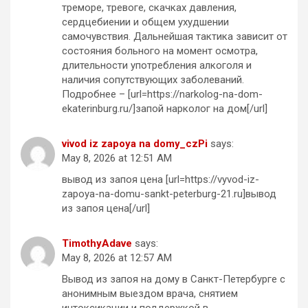
треморе, тревоге, скачках давления,
сердцебиении и общем ухудшении
самочувствия. Дальнейшая тактика зависит от
состояния больного на момент осмотра,
длительности употребления алкоголя и
наличия сопутствующих заболеваний.
Подробнее – [url=https://narkolog-na-dom-
ekaterinburg.ru/]запой нарколог на дом[/url]
vivod iz zapoya na domy_czPi
says:
May 8, 2026 at 12:51 AM
вывод из запоя цена [url=https://vyvod-iz-
zapoya-na-domu-sankt-peterburg-21.ru]вывод
из запоя цена[/url]
TimothyAdave
says:
May 8, 2026 at 12:57 AM
Вывод из запоя на дому в Санкт-Петербурге с
анонимным выездом врача, снятием
интоксикации и поддержкой в