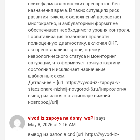
психофармакологических препаратов без
назначения врача. В таких ситуациях риск
развития тяжелых осложнений возрастает
многократно, и амбулаторный формат не
обеспечивает необходимого уровня контроля.
Госпитализация позволяет провести
полноценную диагностику, включая ЭКГ,
экспресс-анализы крови, оценку
неврологического статуса и мониторинг
сатурации, что формирует точную картину
состояния и исключает назначение
шаблонных схем.
Детальнее – [url=https://vyvod-iz-zapoya-v-
staczionare-nizhnij-novgorod-6.ru/]наркология
вывод из запоя в стационаре нижний
новгород[/url]
vivod iz zapoya na domy_wxPi
says:
May 8, 2026 at 2:16 AM
вывод из запоя в спб [url=https://vyvod-iz-