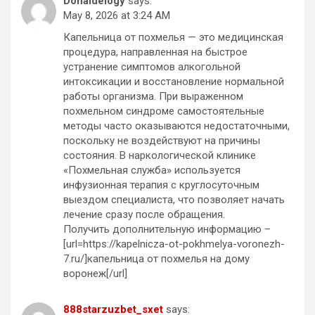
Donaldelogy
says:
May 8, 2026 at 3:24 AM
Капельница от похмелья — это медицинская
процедура, направленная на быстрое
устранение симптомов алкогольной
интоксикации и восстановление нормальной
работы организма. При выраженном
похмельном синдроме самостоятельные
методы часто оказываются недостаточными,
поскольку не воздействуют на причины
состояния. В наркологической клинике
«Похмельная служба» используется
инфузионная терапия с круглосуточным
выездом специалиста, что позволяет начать
лечение сразу после обращения.
Получить дополнительную информацию –
[url=https://kapelnicza-ot-pokhmelya-voronezh-
7.ru/]капельница от похмелья на дому
воронеж[/url]
888starzuzbet_sxet
says: