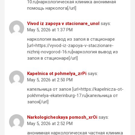
10.ru]наркологическая клиника анонимная
помощь нарколога[/url]
Vivod iz zapoya v stacionare_unol
says:
May 5, 2026 at 1:37 PM
наркология вывод из запоя в стационаре
[url=https://vyvod-iz-zapoya-v-staczionare-
nizhnij-novgorod-16.ru]наркология вывод из
запоя в стационаре[/url]
Kapelnica ot pohmelya_zrPi
says:
May 5, 2026 at 2:50 PM
капельница от запоя [url=https://kapelnicza-ot-
pokhmelya-ekaterinburg-17.ru]капельница от
запоя[/url]
Narkologicheskaya pomosh_xrOi
says:
May 5, 2026 at 2:52 PM
анонимная наркологическая частная клиника