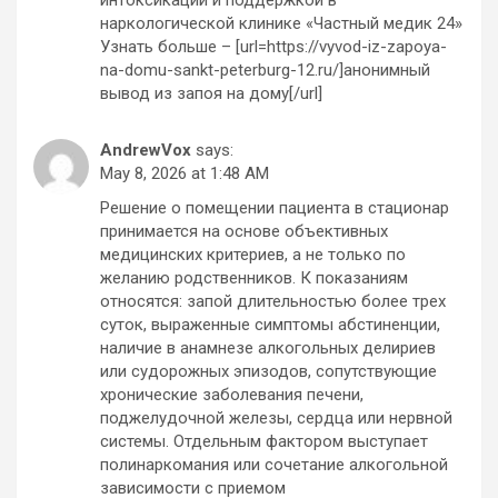
наркологической клинике «Частный медик 24»
Узнать больше – [url=https://vyvod-iz-zapoya-
na-domu-sankt-peterburg-12.ru/]анонимный
вывод из запоя на дому[/url]
AndrewVox
says:
May 8, 2026 at 1:48 AM
Решение о помещении пациента в стационар
принимается на основе объективных
медицинских критериев, а не только по
желанию родственников. К показаниям
относятся: запой длительностью более трех
суток, выраженные симптомы абстиненции,
наличие в анамнезе алкогольных делириев
или судорожных эпизодов, сопутствующие
хронические заболевания печени,
поджелудочной железы, сердца или нервной
системы. Отдельным фактором выступает
полинаркомания или сочетание алкогольной
зависимости с приемом