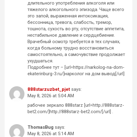
длительного употребления алкоголя или
тяжелого алкогольного эпизода. Чаще всего
это запой, выраженная интоксикация,
бессонница, тревога, слабость, тремор,
тошнота, сухость во рту, отсутствие аппетита,
нестабильное давление и сердцебиение.
Врачебный осмотр требуется в тех случаях,
когда больному трудно восстановиться
самостоятельно, а самочувствие продолжает
ухудшаться.
Подробнее тут – [url=https://narkolog-na-dom-
ekaterinburg-3.ru/]нарколог на дом вывод[/url]
888starzuzbet_pjet
says:
May 8, 2026 at 5:04 AM
рабочее зеркало 888starz [url=http://888starz-
bet2.com/]http://888starz-bet2.com/[/url] .
ThomasBug
says:
May 8, 2026 at 5:14 AM