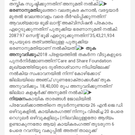
തസ്തിക സൃഷ്ടിക്കുന്നതിന് അനുമതി നൽകി.
ഭരണാനുമതി
മൂലത്തറ വലതുകര കനാൽ, വരട്ടയാർ
മുതൽ വേലന്താവളം വരെ ദീർഘിപ്പിക്കുന്നതിന്
ആവശ്യമായ ഭൂമി ലാന്റ് അക്വിസിഷൻ പ്രകാരം
ഏറ്റെടുക്കുന്നതിന് പുതുക്കിയ ഭരണാനുമതി നൽകി.
2087.97 സെന്റ് ഭൂമി ഏറ്റെടുക്കുന്നതിന് 35,43,21,934
രൂപയുടെ തത്വത്തിലുള്ള പുതുക്കിയ
ഭരണാനുമതിയാണ് നല്‍കിയത്.
തുക
അനുവദിക്കും
2018 പ്രളയത്തിൽ തകർന്ന വീടുകളുടെ
പുനർനിർമ്മാണത്തിന് Care and Share Foundation
മുഖ്യമന്ത്രിയുടെ ദുരിതാശ്വാസ നിധിയിലേക്ക്
നല്‍കിയ സംഭാവനയില്‍ നിന്ന് കോഴിക്കോട്
ജില്ലയിലെ അഞ്ച് ഗുണഭോക്താക്കള്‍ക്ക് തുക
അനുവദിക്കും. 18,40,000 രൂപ അനുവദിക്കുന്നതിന്
ജില്ലാ കളക്ടർക്ക് അനുമതി നല്‍കി.
നിയമനം
കായിക താരങ്ങൾ ജോലിയിൽ
പ്രവേശിക്കാത്തതിനെ തുടർന്നുണ്ടായ 26 എൻ.ജെ.ഡി.
ഒഴിവുകളിൽ, കായികരംഗത്ത് നിന്നും വിരമിച്ച 20 പേരെ
റെഗുലർ ഒഴിവുകളിലും (നിലവിലുള്ളതോ ആദ്യം
ഉണ്ടാകുന്നതോ ആയ) കായികരംഗത്ത് തുടരുന്ന 6
പേരെ റവന്യൂ വകുപ്പിൽ അതത് താലൂക്ക്