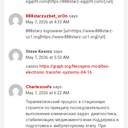
egypt9.com]https://888starz-egypt9.com/[/url]
888starzuzbet_orOn
says:
May 7, 2026 at 4:33 AM
888starz logowanie [url=https://www.888starz-
uz1.org]https://www.888starz-uz1.org[/url] .
Steve Keemz
says:
May 7, 2026 at 5:53 AM
casino
https://graph.org/Neospins-modifies-
electronic-transfer-systems-04-16
Charlesisofe
says:
May 7, 2026 at 6:22 AM
Терапевтический процесс в стационаре
строится по принципу последовательного
выполнения клинических задач: диагностика,
стабилизация, медикаментозная поддержка и
подготовка к амбулаторному этапу. При