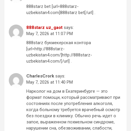
888starz bet [url=888starz-
uzbekistan4.com]888starz bet[/url] .
888starz uz_gaot
says:
May 7, 2026 at 11:07 PM
888starz букмекерская контора
[url=http://888starz-
uzbekistan4.com/]http://888starz-
uzbekistan4.com/[/url] .
CharlesCrork
says:
May 7, 2026 at 11:40 PM
Нарколог на дом в Екатеринбурге — это
формат помощи, который рассматривают при
состояниях после употребления алкоголя,
когда больному требуется врачебный осмотр
без поездки в клинику. Обычно речь идет о
запое, выраженном похмельном синдроме,
нарушении сна, обезвоживании, слабости,