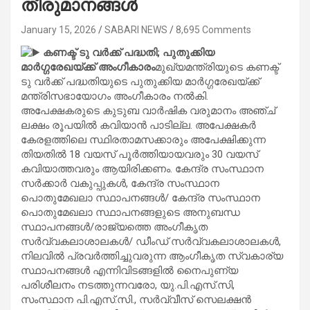
തീരുമാനങ്ങൾ
January 15, 2026
SABARI NEWS
8,695 Comments
കണക്ട് ടു വർക്ക് പദ്ധതി; പുതുക്കിയ
മാർഗ്ഗരേഖയ്ക്ക് അംഗീകാരം
മുഖ്യമന്ത്രിയുടെ കണക്ട്
ടു വർക്ക് പദ്ധതിയുടെ പുതുക്കിയ മാർഗ്ഗരേഖയ്ക്ക്
മന്ത്രിസഭായോഗം അംഗീകാരം നൽകി.
അപേക്ഷകരുടെ കുടുബ വാര്‍ഷിക വരുമാനം അഞ്ച്
ലക്ഷം രൂപയില്‍ കവിയാന്‍ പാടില്ല. അപേക്ഷകര്‍
കേരളത്തിലെ സ്ഥിരതാമസക്കാരും അപേക്ഷിക്കുന്ന
തിയതില്‍ 18 വയസ് പൂര്‍ത്തിയായവരും 30 വയസ്
കവിയാത്തവരും ആയിരിക്കണം. കേന്ദ്ര സംസ്ഥാന
സർക്കാർ വകുപ്പുകൾ, കേന്ദ്ര സംസ്ഥാന
പൊതുമേഖലാ സ്ഥാപനങ്ങൾ/ കേന്ദ്ര സംസ്ഥാന
പൊതുമേഖലാ സ്ഥാപനങ്ങളുടെ അനുബന്ധ
സ്ഥാപനങ്ങൾ/രാജ്യത്തെ അംഗീകൃത
സർവ്വകലാശാലകൾ/ ഡീംഡ് സർവ്വകലാശാലകൾ,
നിലവിൽ പ്രവർത്തിച്ചുവരുന്ന ആംഗീകൃത സ്വകാര്യ
സ്ഥാപനങ്ങൾ എന്നിവിടങ്ങളിൽ നൈപുണ്യ
പരിശീലനം നടത്തുന്നവരോ, യു.പി.എസ്.സി,
സംസ്ഥാന പി.എസ്.സി., സർവ്വീസ് സെലക്ഷൻ