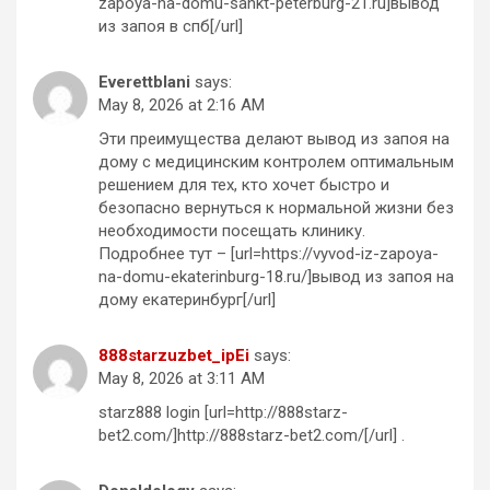
zapoya-na-domu-sankt-peterburg-21.ru]вывод
из запоя в спб[/url]
Everettblani
says:
May 8, 2026 at 2:16 AM
Эти преимущества делают вывод из запоя на
дому с медицинским контролем оптимальным
решением для тех, кто хочет быстро и
безопасно вернуться к нормальной жизни без
необходимости посещать клинику.
Подробнее тут – [url=https://vyvod-iz-zapoya-
na-domu-ekaterinburg-18.ru/]вывод из запоя на
дому екатеринбург[/url]
888starzuzbet_ipEi
says:
May 8, 2026 at 3:11 AM
starz888 login [url=http://888starz-
bet2.com/]http://888starz-bet2.com/[/url] .