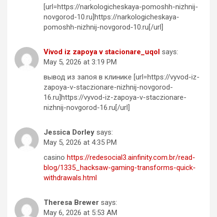
[url=https://narkologicheskaya-pomoshh-nizhnij-
novgorod-10.ru]https://narkologicheskaya-
pomoshh-nizhnij-novgorod-10.ru[/url]
Vivod iz zapoya v stacionare_uqol
says:
May 5, 2026 at 3:19 PM
вывод из запоя в клинике [url=https://vyvod-iz-
zapoya-v-staczionare-nizhnij-novgorod-
16.ru]https://vyvod-iz-zapoya-v-staczionare-
nizhnij-novgorod-16.ru[/url]
Jessica Dorley
says:
May 5, 2026 at 4:35 PM
casino
https://redesocial3.ainfinity.com.br/read-
blog/1335_hacksaw-gaming-transforms-quick-
withdrawals.html
Theresa Brewer
says:
May 6, 2026 at 5:53 AM