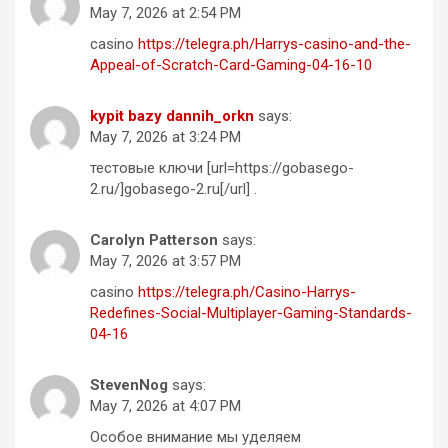
May 7, 2026 at 2:54 PM
casino
https://telegra.ph/Harrys-casino-and-the-
Appeal-of-Scratch-Card-Gaming-04-16-10
kypit bazy dannih_orkn
says:
May 7, 2026 at 3:24 PM
тестовые ключи [url=https://gobasego-
2.ru/]gobasego-2.ru[/url] .
Carolyn Patterson
says:
May 7, 2026 at 3:57 PM
casino
https://telegra.ph/Casino-Harrys-
Redefines-Social-Multiplayer-Gaming-Standards-
04-16
StevenNog
says:
May 7, 2026 at 4:07 PM
Особое внимание мы уделяем