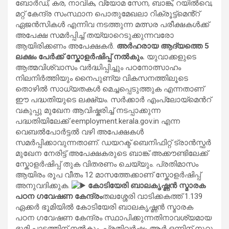
ബോർഡ്, കര, നാവിക, വ്യോമ സേന, ബാങ്ക്, റയിൽവെ,
മറ്റ് കേന്ദ്ര സംസ്ഥാന പൊതുമേഖലാ റിക്രൂട്ട്മെൻ്റ്
ഏജൻസികൾ എന്നിവ നടത്തുന്ന മത്സര പരീക്ഷകൾക്ക്
അപേക്ഷ സമർപ്പിച്ച് തയ്യാറെടുക്കുന്നവരോ
ആയിരിക്കണം അപേക്ഷകർ.
അർഹരായ ആദ്യത്തെ 5
ലക്ഷം പേർക്ക് സ്കോളർഷിപ്പ് നൽകും.
യുവാക്കളുടെ
ആത്മവിശ്വാസം വർദ്ധിപ്പിച്ചും പഠനോത്സാഹം
നിലനിർത്തിയും നൈപുണ്യ വികസനത്തിലൂടെ
തൊഴിൽ സാധ്യതകൾ മെച്ചപ്പെടുത്തുക എന്നതാണ്
ഈ പദ്ധതിയുടെ ലക്ഷ്യം. സർക്കാർ എംപ്ലോയ്മെൻറ്
വകുപ്പു മുഖേന ആവിഷ്കരിച്ച് നടപ്പാക്കുന്ന
പദ്ധതിയിലേക്ക് eemployment.kerala.gov.in എന്ന
വെബല്‍പോര്‍ട്ടല്‍ വഴി അപേക്ഷകൾ
സമർപ്പിക്കാവുന്നതാണ്. ഡയറക്ട് ബെനിഫിറ്റ് ട്രാൻസ്ഫർ
മുഖേന നേരിട്ട് അപേക്ഷകരുടെ ബാങ്ക് അക്കൗണ്ടിലേക്ക്
സ്കോളർഷിപ്പ് തുക വിതരണം ചെയ്യും. പ്രതിമാസം
ആയിരം രൂപ വീതം 12 മാസത്തേക്കാണ് സ്കോളര്‍ഷിപ്പ്
അനുവദിക്കുക.
കോടിയേരി ബാലകൃഷ്ണൻ സ്മാരക
പഠന ഗവേഷണ കേന്ദ്രം
തലശ്ശേരി വാടിക്കകത്ത് 1.139
ഏക്കർ ഭൂമിയിൽ കോടിയേരി ബാലകൃഷ്ണൻ സ്മാരക
പഠന ഗവേഷണ കേന്ദ്രം സ്ഥാപിക്കുന്നതിനാവശ്യമായ
ഭൂമി പാട്ടത്തിന് നല്‍കും. പ്രതിവർഷം ആര്‍ ഒന്നിന് നൂറു