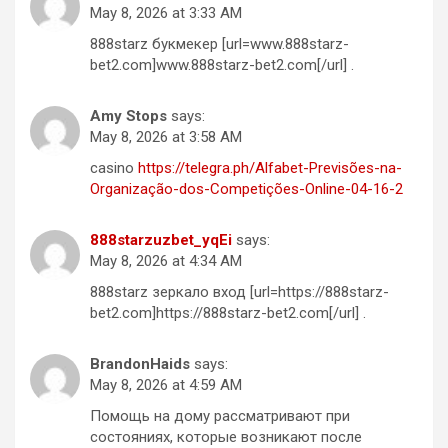
May 8, 2026 at 3:33 AM
888starz букмекер [url=www.888starz-
bet2.com]www.888starz-bet2.com[/url] .
Amy Stops
says:
May 8, 2026 at 3:58 AM
casino
https://telegra.ph/Alfabet-Previsões-na-
Organização-dos-Competições-Online-04-16-2
888starzuzbet_yqEi
says:
May 8, 2026 at 4:34 AM
888starz зеркало вход [url=https://888starz-
bet2.com]https://888starz-bet2.com[/url] .
BrandonHaids
says:
May 8, 2026 at 4:59 AM
Помощь на дому рассматривают при
состояниях, которые возникают после