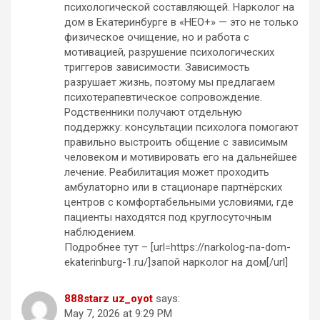
психологической составляющей. Нарколог на
дом в Екатеринбурге в «НЕО+» — это не только
физическое очищение, но и работа с
мотивацией, разрушение психологических
триггеров зависимости. Зависимость
разрушает жизнь, поэтому мы предлагаем
психотерапевтическое сопровождение.
Родственники получают отдельную
поддержку: консультации психолога помогают
правильно выстроить общение с зависимым
человеком и мотивировать его на дальнейшее
лечение. Реабилитация может проходить
амбулаторно или в стационаре партнёрских
центров с комфортабельными условиями, где
пациенты находятся под круглосуточным
наблюдением.
Подробнее тут – [url=https://narkolog-na-dom-
ekaterinburg-1.ru/]запой нарколог на дом[/url]
888starz uz_oyot
says:
May 7, 2026 at 9:29 PM