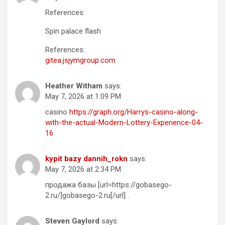
References:
Spin palace flash
References:
gitea.jsjymgroup.com
Heather Witham
says:
May 7, 2026 at 1:09 PM
casino
https://graph.org/Harrys-casino-along-
with-the-actual-Modern-Lottery-Experience-04-
16
kypit bazy dannih_rokn
says:
May 7, 2026 at 2:34 PM
продажа базы [url=https://gobasego-
2.ru/]gobasego-2.ru[/url] .
Steven Gaylord
says: