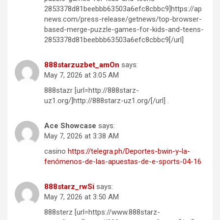
2853378d81beebbb63503a6efc8cbbc9]https://ap
news.com/press-release/getnews/top-browser-
based-merge-puzzle-games-for-kids-and-teens-
2853378d81beebbb63503a6efc8cbbc9[/url]
888starzuzbet_amOn
says:
May 7, 2026 at 3:05 AM
888stazr [url=http://888starz-
uz1.org/]http://888starz-uz1.org/[/url] .
Ace Showcase
says:
May 7, 2026 at 3:38 AM
casino
https://telegra.ph/Deportes-bwin-y-la-
fenómenos-de-las-apuestas-de-e-sports-04-16
888starz_rwSi
says:
May 7, 2026 at 3:50 AM
888sterz [url=https://www.888starz-