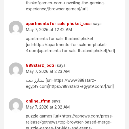
thinkofgames-com-unveiling-the-gaming-
experience/]browser games[/url].
apartments for sale phuket_cxsi
says:
May 7, 2026 at 12:42 AM
apartments for sale thailand phuket
[url=https://apartments-for-sale-in-phuket-
4.com]apartments for sale thailand phuket[/url]
888starz_bdSi
says:
May 7, 2026 at 2:23 AM
ستارز بيت [url=https://www.888starz-
egypt9.com]https://888starz-egypt9.com/[/url]
online_tfmn
says:
May 7, 2026 at 2:32 AM
puzzle games [url=https://apnews.com/press-
release/getnews/top-browser-based-merge-
puzzle-games-for-kids-and-teens-