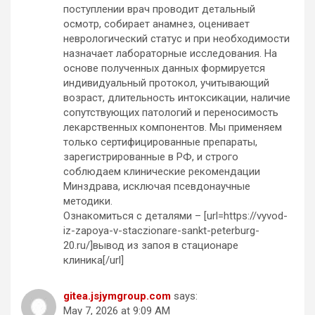
поступлении врач проводит детальный
осмотр, собирает анамнез, оценивает
неврологический статус и при необходимости
назначает лабораторные исследования. На
основе полученных данных формируется
индивидуальный протокол, учитывающий
возраст, длительность интоксикации, наличие
сопутствующих патологий и переносимость
лекарственных компонентов. Мы применяем
только сертифицированные препараты,
зарегистрированные в РФ, и строго
соблюдаем клинические рекомендации
Минздрава, исключая псевдонаучные
методики.
Ознакомиться с деталями – [url=https://vyvod-
iz-zapoya-v-staczionare-sankt-peterburg-
20.ru/]вывод из запоя в стационаре
клиника[/url]
gitea.jsjymgroup.com
says:
May 7, 2026 at 9:09 AM