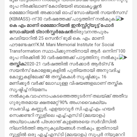
രൂപ നിരക്കിലാണ് കോടിയേരി ബാലകൃഷ്ണൻ
മെമ്മോറിയൽ അക്കാദമി ഓഫ് സോഷ്യൽ സയൻസസ്
(KBMASS)-ന് 30 വര്‍ഷത്തേക്ക് പാട്ടത്തിന് നല്‍കുക.
കെ എം മാണി മെമ്മോറിയല്‍ ഇന്‍സ്റ്റിറ്റ്യൂട്ട് ഫോര്‍
സോഷ്യല്‍ ട്രാന്‍സ്ഫര്‍മേഷന്‍
തിരുവനന്തപുരം
കവടിയാറില്‍ 25 സെൻറ് ഭൂമി കെ. എം. മാണി
ഫൗണ്ടേഷന് Κ.Μ. Mani Memorial Institute for Social
Transformation സ്ഥാപിക്കുന്നതിനായി ആർ. ഒന്നിന് 100
രൂപ നിരക്കില്‍ 30 വര്‍ഷത്തേക്ക് പാട്ടത്തിനു നൽകും.
തസ്തിക
2020-21 വര്‍ഷത്തില്‍ സർക്കാർ ആർട്സ് &
സയൻസ് കോളേജുകളിൽ പുതിയതായി അനുവദിച്ച
കോഴ്സുകളിലേക്ക് 48 തസ്തികകൾ സൃഷ്ടിക്കും. 16
മണിക്കൂർ വർക്ക് ലോഡുള്ള വിഷയങ്ങളലാണ് തസ്തിക
സൃഷ്ടിച്ച് നിയമനം
നൽകുക.വാഹനാപകടത്തെത്തുടർന്ന് തലയ്ക്ക് അതീവ
ഗുരുതരമായ ക്ഷതമേറ്റ് 90% അംഗവൈകല്യം
സംഭവിച്ച, കണ്ണൂർ, എളയാവൂർ സി.എച്ച്.എം ഹയർ
സെക്കണ്ടറി സ്കൂളിലെ എച്ച്.എസ്.ടി (മലയാളം)
അധ്യാപകന്‍ പ്രശാന്ത് കുളങ്ങരയെ സർവീസിൽ
നിലനിർത്തി ആനുകൂല്യങ്ങൾ നൽകും. ഇതിനായി
സ്കൂളിൽ ഒരു എച്ച്.എസ്.ടി (മലയാളം) സൂപ്പർ ന്യൂമററി