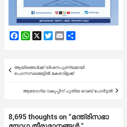
F
W
X
T
E
S
a
h
wi
m
h
ce
at
tt
ail
ar
b
s
er
e
Post
ആയിരങ്ങള്‍ക്ക് ദര്‍ശനപുണ്യമായി
o
A
navigation
പൊന്നമ്പലമേട്ടില്‍ മകരവിളക്ക്
o
p
k
p
ആരോഗ്യ വകുപ്പിന് പുതിയ വെബ് പോർട്ടൽ
8,695 thoughts on “
മന്ത്രിസഭാ
യോഗ തീരുമാനങ്ങൾ
”