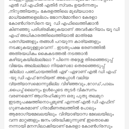
എൽ ഡി എഫിൽ എതിർ സ്വരം ഉയർന്നതും
,നിറുത്തിയതും .കേരളത്തിലെ മുഖ്യധാരാ
മാധ്യമങ്ങളെല്ലാം ജോസ്‌മോൻറെ കേരളാ
കോൺഗ്രസിനെ യൂ ഡി എഫിലെത്തിക്കാൻ
കിണഞ്ഞു പരിശ്രമിക്കുകയാണ് .അവർക്കറിയാം യൂ ഡി
എഫ് അധികാരത്തിലെത്തിയാൽ മാത്രമേ
പരസ്യങ്ങളും തങ്ങൾ പറയുന്ന കാര്യങ്ങളും
നടക്കുകയുള്ളുവെന്ന് ….ഇടതുപക്ഷ ഭരണത്തിൽ
അത്രയധികം കൈകടത്തൽ നടത്താൻ
കഴിയുകയില്ലല്ലോ ? പിന്നെ തദ്ദേശ്ശ തിരഞ്ഞെടുപ്പ്
വിജയം അല്ലല്ലോ നിയമസഭാ തെരഞ്ഞെടുപ്പ്
.ജില്ലാ പഞ്ചായത്തിൽ ഏഴ് -ഏഴാണ് എൽ ഡി എഫ്
-യൂ ഡി എഫ് നേടിയത് .അപ്പോൾ വലിയ
വ്യത്യാസമൊന്നുമില്ല .വിഴിഞ്ഞവും ,റോഡ് ,പാലം
,പൈപ്പ് ലൈനും ഉൾപ്പെടെ തുടർ വികസനം
വരണമെന്ന് ആഗ്രഹിക്കുന്ന ഒരു പുതു തലമുറ
ഇടതുപക്ഷത്തിനൊപ്പമുണ്ട് .എന്നത് എൽ ഡി എഫിന്
ഗുണകരമാണ് .ഗ്രാമീണതലത്തിൽ പോലും
ആരോഗ്യമേഖലയിലും വിദ്യാഭ്യാസ മേഖലയിലും
വന്ന മാറ്റങ്ങളും ജനം ശ്രദ്ധിക്കുന്നുണ്ട് .ഇതൊക്കെ
നന്നായി മനസിലാക്കിയാണ് കേരളാ കോൺഗ്രസും