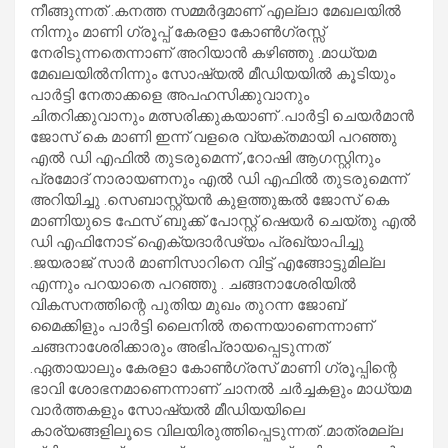
നീങ്ങുന്നത് .കനത്ത സമ്മർദ്ദമാണ് എല്ലാ മേഖലയിൽ
നിന്നും മാണി ഗ്രൂപ്പ് കേരളാ കോൺഗ്രസ്സ്
നേരിടുന്നതെന്നാണ് അറിയാൻ കഴിഞ്ഞു .മാധ്യമ
മേഖലയിൽനിന്നും സോഷ്യൽ മീഡിയയിൽ കൂടിയും
പാർട്ടി നേതാക്കളെ അപഹസിക്കുവാനും
ചിതറിക്കുവാനും മത്സരിക്കുകയാണ് .പാർട്ടി ചെയർമാൻ
ജോസ് കെ മാണി ഇന്ന് വളരെ വ്യക്തമായി പറഞ്ഞു
എൽ ഡി എഫിൽ തുടരുമെന്ന് ,റോഷി ആഗസ്റ്റിനും
പ്രമോദ് നാരായണനും എൽ ഡി എഫിൽ തുടരുമെന്ന്
അറിയിച്ചു .സെബാസ്റ്റ്യൻ കുളത്തുങ്കൽ ജോസ് കെ
മാണിയുടെ ഫേസ് ബുക്ക് പോസ്റ്റ് ഷെയർ ചെയ്തു എൽ
ഡി എഫിനോട് ഐക്യദാർഢ്യം പ്രഖ്യാപിച്ചു
.ജയരാജ് സാർ മാണിസാറിനെ വിട്ട് എങ്ങോട്ടുമില്ല
എന്നും പറയാതെ പറഞ്ഞു . ചങ്ങനാശേരിയിൽ
വികസനത്തിന്റെ പുതിയ മുഖം തുറന്ന ജോബ്
മൈക്കിളും പാർട്ടി ലൈനിൽ തന്നെയാണെന്നാണ്
ചങ്ങനാശേരിക്കാരും അഭിപ്രായപ്പെടുന്നത്
.ഏതായാലും കേരളാ കോൺഗ്രസ് മാണി ഗ്രൂപ്പിന്റെ
ഭാവി ശോഭനമാണെന്നാണ് ചാനൽ ചർച്ചകളും മാധ്യമ
വാർത്തകളും സോഷ്യൽ മീഡിയയിലെ
കാര്യങ്ങളിലൂടെ വിലയിരുത്തിപ്പെടുന്നത് .മാത്രമല്ല