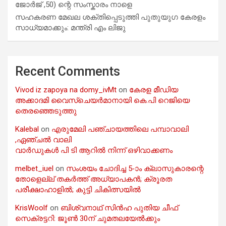
ജോർജ് ,50) ന്റെ സംസ്കാരം നാളെ
സഹകരണ മേഖല ശക്തിപ്പെടുത്തി പുതുയുഗ കേരളം
സാധ്യമാക്കും: മന്ത്രി എം ലിജു
Recent Comments
Vivod iz zapoya na domy_ivMt
on
കേരള മീഡിയ
അക്കാദമി വൈസ്ചെയർമാനായി കെ.പി റെജിയെ
തെരഞ്ഞെടുത്തു
Kalebal
on
എരുമേലി പഞ്ചായത്തിലെ പമ്പാവാലി
,ഏഞ്ചൽ വാലി
വാർഡുകൾ പി ടി ആറിൽ നിന്ന് ഒഴിവാക്കണം
melbet_iuel
on
സംശയം ചോദിച്ച 5-ാം ക്ലാസുകാരന്റെ
തോളെല്ല് തകർത്ത് അധ്യാപകൻ; ക്രൂരത
പരീക്ഷാഹാളിൽ; കുട്ടി ചികിത്സയിൽ
KrisWoolf
on
ബിശ്വനാഥ് സിൻഹ പുതിയ ചീഫ്
സെക്രട്ടറി: ജൂൺ 30ന് ചുമതലയേൽക്കും