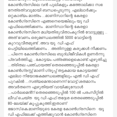
കോൺഗ്രസിലെ വൻ പുലികളും കത്തോലിക്കാ സഭ
നേത്രത്വവുമായി ബന്ധപ്പെടുന്നു .എല്ലാർക്കും
ഒറ്റകാര്യം മാത്രം ….മാണിസാറിന്റെ കേരളാ
കോൺഗ്രസിനെ എങ്ങനെയെങ്കിലും യൂ ഡി
എഫിലെത്തിക്കണം . മാണിസാറിന്റെ കേരളാ
കോൺഗ്രസിനെ മധ്യതിരുവിതാംകൂറിൽ വോട്ടുള്ളു …
അത് വേണം ഒരുമണ്ഡലത്തിൽ 5000 വോട്ടിന്റെ
കുറവുവീതമുണ്ട് ..അവ യൂ ഡി എഫ്
പെട്ടിയിലെത്തിക്കണം .. .അതിനുള്ള കരുക്കൾ നീക്കണം
….പിന്നെ കോൺഗ്രസിലെ ബുദ്‌ധിജീവികൾ ഉണർന്നു
പ്രവർത്തിച്ചു …കോട്ടയം പത്രങ്ങളെകൊണ്ട് എഴുതിച്ചു
….ത്രിതല പഞ്ചായത്ത് തെരഞ്ഞെടുപ്പിൽ കേരളാ
കോൺഗ്രസ്സ് മാണി ഗ്രൂപ്പ് തട്ടകമായ കോട്ടയത്ത്
എല്ലാ നിയോജകമണ്ഡലങ്ങളിലും എൽ ഡി എഫ്
പുറകിൽ ….സത്യമെന്താണെന്ന് വോട്ട് ശതമാനം
അവർതന്നെ എഴുതിയത് വായിക്കുമ്പോൾ
….പാർലമെൻ്റ് തെരഞ്ഞെടുപ്പിൽ 100 ൽ പരംസീറ്റിൽ
ലീഡ് ചെയ്ത യൂ ഡി എഫ് തദ്ദേശ തെരഞ്ഞെടുപ്പിൽ
80-ലേയ്ക്ക് കൂപ്പുകുത്തി.ഇതാണ്
ജോസ്.കെ.മാണിയുടെ കേരള കോൺഗ്രസിനെ യൂ
ഡി എഫിലേക്ക് എത്തിക്കുവാൻ കോൺഗ്രസിനെ