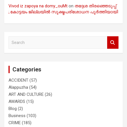
Vivod iz zapoya na domy_ouMt
on
തദ്ദേശ തിരഞ്ഞെടുപ്പ്
;.കോട്ടയം ജില്ലയിൽ സൂക്ഷ്മപരിശോധന പൂർത്തിയായി
S
e
a
r
c
Categories
h
ACCIDENT
(57)
Alappuzha
(54)
ART AND CULTURE
(26)
AWARDS
(15)
Blog
(2)
Business
(103)
CRIME
(185)