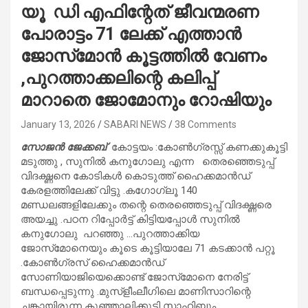
യൂ ഡി എഫിന്റേത് ജീവന്മരണ
പോരാട്ടം 71 ലേക്ക് എത്താൻ
ജോസ്‌മോൻ കൂട്ടത്തിൽ വേണം
,പുറത്താക്കലിന്റെ കലിപ്പ്
മാറാതെ ജോമോനും റോഷിയും
January 13, 2026
SABARI NEWS
38 Comments
സോജൻ ജേക്കബ്
കോട്ടയം :കോൺഗ്രസ്സ് കണക്കുകൂട്ടി
മടുത്തു , സുനിൽ കനുഗോലു എന്ന തെരഞ്ഞെടുപ്പ്
വിദഗ്ദ്ധനെ കോടികൾ കൊടുത്ത് ഹൈക്കമാൻഡ്
കേരളത്തിലേക്ക് വിട്ടു .കഗോഗ്‌ലൂ 140
മണ്ഡലങ്ങളിലേക്കും തന്റെ തെരഞ്ഞെടുപ്പ് വിദഗ്ദ്ധരെ
അയച്ചു .പഠന റിപ്പോർട്ട് കിട്ടിയപ്പോൾ സുനിൽ
കനുഗോലു പറഞ്ഞു …പുറത്താക്കിയ
ജോസ്‌മോനെയും കൂടെ കൂട്ടിയാലേ 71 കടക്കാൻ പറ്റൂ
.കോൺഗ്രസ് ഹൈക്കമാൻഡ്
സോണിയാജിയെക്കൊണ്ട് ജോസ്‌മോനെ നേരിട്ട്
ബന്ധപ്പെടുന്നു .മുസ്ളീംലീഗിലെ മാണിസാറിന്റെ
ചങ്കായിരുന്ന കുഞ്ഞാലിക്കുട്ടി സാഹിബും