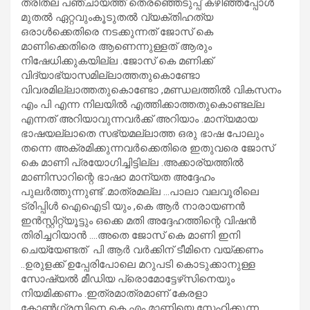
ത്രിതല പഞ്ചായത്ത് തെരഞ്ഞെടുപ്പ് കഴിഞ്ഞപ്പോൾ
മുതൽ ഏറ്റവുംകൂടുതൽ വ്യക്തിഹത്യ
ഒരാൾക്കെതിരെ നടക്കുന്നത് ജോസ് കെ
മാണിക്കെതിരെ ആണെന്നുള്ളത് ആരും
നിഷേധിക്കുകയില്ല .ജോസ് കെ മണിക്ക്
വിദ്യാഭ്യാസമില്ലാത്തതുകൊണ്ടോ
വിവരമില്ലാത്തതുകൊണ്ടോ ,മണ്ഡലത്തിൽ വികസനം
എം പി എന്ന നിലയിൽ എത്തിക്കാത്തതുകൊണ്ടല്ല
എന്നത് അറിയാവുന്നവർക്ക് അറിയാം .മാന്യമായ
ഭാഷയല്ലാതെ സഭ്യമല്ലാത്ത ഒരു ഭാഷ പോലും
തന്നെ അക്രമിക്കുന്നവർക്കെതിരെ ഇതുവരെ ജോസ്
കെ മാണി പ്രയോഗിച്ചിട്ടില്ല .അക്കാര്യത്തിൽ
മാണിസാറിന്റെ ഭാഷാ മാന്യത അദ്ദേഹം
പുലർത്തുന്നുണ്ട് .മാത്രമല്ല …പാലാ വലവൂരിലെ
ട്രിപ്പിൾ ഐഐടി യും ,കെ ആർ നാരായണൻ
ഇൻസ്റ്റിറ്റ്യൂട്ടും ഒക്കെ മതി അദ്ദേഹത്തിന്റെ വിഷൻ
തിരിച്ചറിയാൻ ….അതെ ജോസ് കെ മാണി ഇനി
ചെയ്യേണ്ടത് പി ആർ വർക്കിന്‌ ടീമിനെ വയ്ക്കണം
..ഉരുളക്ക് ഉപ്പേരിപോലെ മറുപടി കൊടുക്കാനുള്ള
സോഷ്യൽ മീഡിയ പ്രൊമോട്ടേഴ്‌സിനെയും
നിയമിക്കണം .ഇത്രമാത്രമാണ് കേരളാ
കോൺഗ്രസിനെ കെ എം മാണിയെ സ്നേഹിക്കുന്ന