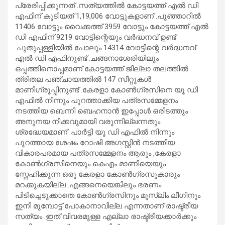
പ്രേരിപ്പിക്കുന്നത് .സത്യത്തിൽ കോട്ടയത്ത് എൽ ഡി
എഫിന് കൂടിയത് 1,19,006 വോട്ടുകളാണ് .പൂഞ്ഞാറിൽ
11406 വോട്ടും വൈക്കത്ത് 3959 വോട്ടും കോട്ടയത്ത് എൽ
ഡി എഫിന് 9219 വോട്ടിന്റെയും വർദ്ധനവ് ഉണ്ട്
.പുതുപ്പള്ളിയിൽ പോലും 14314 വോട്ടിന്റെ വർദ്ധനവ്
എൽ ഡി എഫിനുണ്ട് .ചങ്ങനാശേരിയിലും
ഒപ്പത്തിനൊപ്പമാണ് കോട്ടയത്ത് ജില്ലാ തലത്തിൽ
ത്രിതല പഞ്ചായത്തിൽ 147 സീറ്റുകൾ
മാണിഗ്രൂപ്പിനുണ്ട് .കേരളാ കോൺഗ്രസിനെ യൂ ഡി
എഫിൽ നിന്നും പുറത്താക്കിയ പത്രസമ്മേളനം
നടത്തിയ ബെന്നി ബെഹനാൻ ഇപ്പോൾ ഒരിടത്തും
അനുനയ നീക്കവുമായി വരുന്നില്ലന്നതും
ശ്രദ്ധേയമാണ് .പാർട്ടി യൂ ഡി എഫിൽ നിന്നും
പുറത്തായ ശേഷം റോഷി അഗസ്റ്റിൻ നടത്തിയ
വികാരപരമായ പത്രസമ്മേളനം ആരും ,കേരളാ
കോൺഗ്രസിനെയും കെഎം മാണിയെയും
സ്നേഹിക്കുന്ന ഒരു കേരളാ കോൺഗ്രസുകാരും
മറക്കുകയില്ല .എങ്ങനെയെങ്കിലും ഭരണം
പിടിച്ചെടുക്കാതെ കോൺഗ്രസിനും മുസ്ലിം ലീഗിനും
ഇനി മുമ്പോട്ട് പോകാനാവില്ല എന്നതാണ് രാഷ്ട്രീയ
സത്യം .ഇത് വിവരമുള്ള എല്ലാ രാഷ്ട്രീയക്കാർക്കും