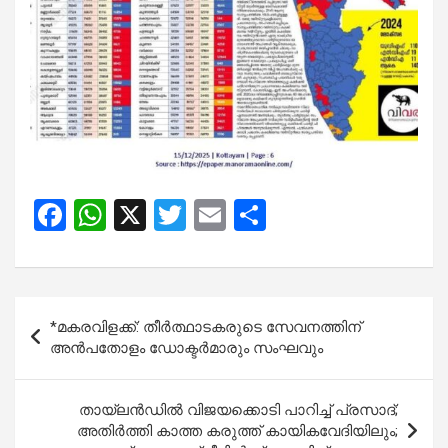
F
W
X
T
E
S
a
h
wi
m
h
ce
at
tt
ail
ar
b
s
er
e
Post
*മകരവിളക്ക്: തീര്‍ത്ഥാടകരുടെ സേവനത്തിന്
o
A
navigation
അന്‍പതോളം ഡോക്ടര്‍മാരും സംഘവും
o
p
k
p
തായ്‌ലൻഡിൽ വിജയക്കൊടി പാറിച്ച് പ്രസാദ്;
അതിർത്തി കാത്ത കരുത്ത് കായികവേദിയിലും;