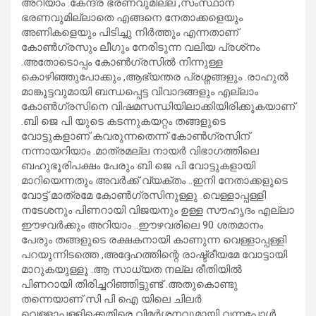
അറിയാം .കേന്ദ്ര ഭരണവുമില്ല ,സംസ്ഥാന
ഭരണവുമില്ലാതെ എങ്ങനെ നേതാക്കളെയും
അണികളെയും പിടിച്ചു നിർത്തും എന്നതാണ്
കോൺഗ്രസും ലീഗും നേരിടുന്ന വലിയ പ്രശ്‍നം
.അതോടൊപ്പം കോൺഗ്രസിൽ നിന്നുള്ള
കൊഴിഞ്ഞുപോക്കും ,ആഭ്യന്തര പ്രശ്നങ്ങളും .രാഹുൽ
മാങ്കൂട്ടവുമായി ബന്ധപ്പെട്ട വിവാദങ്ങളും എല്ലാം
കോൺഗ്രസിനെ വിഷമസന്ധിയിലാക്കിയിരിക്കുകയാണ്
.ബി ജെ പി യുടെ കടന്നുകയറ്റം തങ്ങളുടെ
വോട്ടുകളാണ് കവരുന്നതെന്ന് കോൺഗ്രസിന്
നന്നായറിയാം .മാത്രമല്ല നായർ വിഭാഗത്തിലെ
ബഹുഭൂരിപക്ഷം പേരും ബി ജെ പി വോട്ടുകളായി
മാറിയെന്നതും അവർക്ക് വ്യക്തം ..ഇനി നേതാക്കളുടെ
വോട്ട് മാത്രമേ കോൺഗ്രസിനുള്ളു .വെള്ളാപ്പള്ളി
നടേശനും പിണറായി വിജയനും ഉള്ള സൗഹൃദം എല്ലാ
ഈഴവർക്കും അറിയാം ..ഈഴവരിലെ 90 ശതമാനം
പേരും തങ്ങളുടെ രക്ഷകനായി കാണുന്ന വെള്ളാപ്പള്ളി
പറയുന്നിടത്തെ ,അദ്ദേഹത്തിന്റെ രാഷ്ട്രീയമേ വോട്ടായി
മാറുകയുള്ളൂ .ആ സാധ്യത നല്ല രീതിയിൽ
പിണറായി തിരിച്ചറിഞ്ഞിട്ടുണ്ട് .അതുകൊണ്ടു
തന്നെയാണ് സി പി ഐ യിലെ ചിലർ
വെള്ളാപ്പള്ളിക്കെതിരെ വിമർശനവുമായി വന്നപ്പോൾ