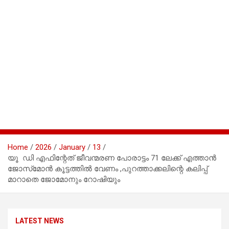
Home
2026
January
13
യൂ ഡി എഫിന്റേത് ജീവന്മരണ പോരാട്ടം 71 ലേക്ക് എത്താൻ
ജോസ്‌മോൻ കൂട്ടത്തിൽ വേണം ,പുറത്താക്കലിന്റെ കലിപ്പ്
മാറാതെ ജോമോനും റോഷിയും
LATEST NEWS