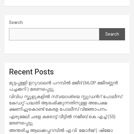
Search
Search
Recent Posts
മുട്ടപ്പള്ളി ഉറുവാലൻ പറമ്പിൽ മജീദ് (66,OP മജീദണ്ണൻ
പച്ചക്കറി ) മരണപ്പെട്ടു..
വിവിധ സ്കൂളുകളില്‍ സ്വയാശ്രയ സ്റ്റുഡന്‍റ് പോലീസ്
കേഡറ്റ് പദ്ധതി ആരംഭിക്കുന്നതിനുള്ള അപേക്ഷ
ക്ഷണിച്ചുകൊണ്ട് കേരള പോലീസ് വിജ്ഞാപനം
എരുമേലി ചരള കരോട്ട് വീട്ടിൽ നജീബ് കെ എച്ച് (55)
മരണപ്പെട്ടു.
അന്തരിച്ച ആ​ല​ക്ക​പ്പ​റമ്പിൽ​ എ.​വി. ജോ​ർ​ജ് ( ഷിജോ