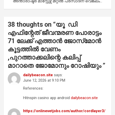
അന്താരാഷ്ട്ര മാസ്റ്റേഴ്സ് മീറ്റിൽ പ്രസാദിന് വെങ്കലം…
38 thoughts on “
യൂ ഡി
എഫിന്റേത് ജീവന്മരണ പോരാട്ടം
71 ലേക്ക് എത്താൻ ജോസ്‌മോൻ
കൂട്ടത്തിൽ വേണം
,പുറത്താക്കലിന്റെ കലിപ്പ്
മാറാതെ ജോമോനും റോഷിയും
”
dailybeacon.site
says:
June 12, 2026 at 9:10 PM
References:
Hitnspin casino app android
dailybeacon.site
https://onlinevetjobs.com/author/cordlayer3/