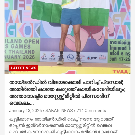
LATEST NEWS
തായ്‌ലൻഡിൽ വിജയക്കൊടി പാറിച്ച് പ്രസാദ്;
അതിർത്തി കാത്ത കരുത്ത് കായികവേദിയിലും;
അന്താരാഷ്ട്ര മാസ്റ്റേഴ്സ് മീറ്റിൽ പ്രസാദിന്
വെങ്കലം…
January 13, 2026
SABARI NEWS
714 Comments
കുട്ടിക്കാനം: തായ്‌ലൻഡിൽ വെച്ച് നടന്ന ആറാമത്
ഓപ്പൺ ഇൻ്റർനാഷണൽ മാസ്റ്റേഴ്സ് മീറ്റിൽ വെങ്കല
മെഡൽ കരസ്ഥമാക്കി കുട്ടിക്കാനം മരിയൻ കോളേജ്