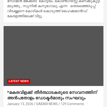
സോജൻ ജേക്കബ് കോട്ടയം :കോൺഗ്രസ്സ് കണക്കുകൂട്ടി
മടുത്തു , സുനിൽ കനുഗോലു എന്ന തെരഞ്ഞെടുപ്പ്
വിദഗ്ദ്ധനെ കോടികൾ കൊടുത്ത് ഹൈക്കമാൻഡ്
കേരളത്തിലേക്ക് വിട്ടു…
LATEST NEWS
*മകരവിളക്ക്: തീര്‍ത്ഥാടകരുടെ സേവനത്തിന്
അന്‍പതോളം ഡോക്ടര്‍മാരും സംഘവും
January 13, 2026
SABARI NEWS
129 Comments