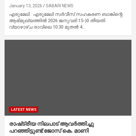
January 13, 2026
SABARI NEWS
എരുമേലി : എരുമേലി സർവീസ് സഹകരണ ബാങ്കിന്റെ
ആഭിമുഖ്യത്തിൽ 2026 ജനുവരി 15-)0 തീയതി
വ്യാഴാഴ്ച രാവിലെ 10.30 മുതൽ 4…
LATEST NEWS
രാഷ്‌ട്രീയ നിലപാട് ആവർത്തിച്ചു
പറഞ്ഞിട്ടുണ്ട്:ജോസ് കെ. മാണി