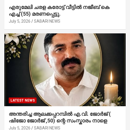
എരുമേലി ചരള കരോട്ട് വീട്ടിൽ നജീബ് കെ
എച്ച് (55) മരണപ്പെട്ടു.
July 5, 2026
SABARI NEWS
LATEST NEWS
അന്തരിച്ച ആ​ല​ക്ക​പ്പ​റമ്പിൽ​ എ.​വി. ജോ​ർ​ജ് (
ഷിജോ ജോർജ് ,50) ന്റെ സംസ്കാരം നാളെ
July 5, 2026
SABARI NEWS