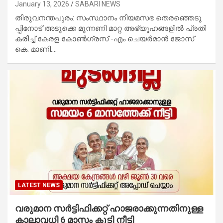
January 13, 2026
SABARI NEWS
തി​രു​വ​ന​ന്ത​പു​രം: സം​സ്ഥാ​നം‌ നി​യ​മ​സ​ഭ തെ​ര​ഞ്ഞെ​ടു​
പ്പി​നോ​ട് അ​ടു​ക്കെ മു​ന്ന​ണി മാ​റ്റ അ​ഭ്യൂ​ഹ​ങ്ങ​ളി​ൽ പ്ര​തി​
ക​രി​ച്ച് കേ​ര​ള കോ​ൺ​ഗ്ര​സ് -എം ​ചെ​യ​ർ​മാ​ൻ ജോ​സ്
കെ. ​മാ​ണി.…
LATEST NEWS
വരുമാന സര്‍ട്ടിഫിക്കറ്റ് ഹാജരാക്കുന്നതിനുള്ള
കാലാവധി 6 മാസം കൂടി നീട്ടി