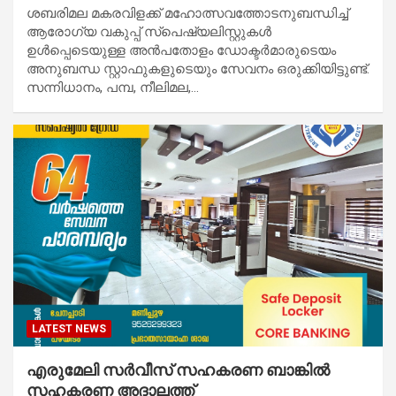
ശബരിമല മകരവിളക്ക് മഹോത്സവത്തോടനുബന്ധിച്ച്
ആരോഗ്യ വകുപ്പ് സ്പെഷ്യലിസ്റ്റുകള്‍
ഉള്‍പ്പെടെയുള്ള അന്‍പതോളം ഡോക്ടര്‍മാരുടെയം
അനുബന്ധ സ്റ്റാഫുകളുടെയും സേവനം ഒരുക്കിയിട്ടുണ്ട്.
സന്നിധാനം, പമ്പ, നീലിമല,…
LATEST NEWS
എരുമേലി സർവീസ് സഹകരണ ബാങ്കിൽ
സഹകരണ അദാലത്ത്