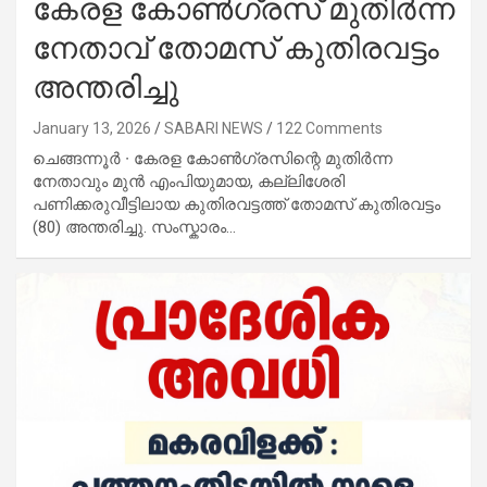
കേരള കോൺഗ്രസ് മുതിർന്ന
നേതാവ് തോമസ് കുതിരവട്ടം
അന്തരിച്ചു
January 13, 2026
SABARI NEWS
122 Comments
ചെങ്ങന്നൂർ ∙ കേരള കോൺഗ്രസിന്റെ മുതിർന്ന
നേതാവും മുൻ എംപിയുമായ, കല്ലിശേരി
പണിക്കരുവീട്ടിലായ കുതിരവട്ടത്ത് തോമസ് കുതിരവട്ടം
(80) അന്തരിച്ചു. സംസ്കാരം…