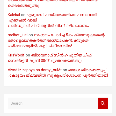
തെരഞ്ഞെടുത്തു
Kalebal
on
എരുമേലി പഞ്ചായത്തിലെ പമ്പാവാലി
,ഏഞ്ചൽ വാലി
വാർഡുകൾ പി ടി ആറിൽ നിന്ന് ഒഴിവാക്കണം
melbet_iuel
on
സംശയം ചോദിച്ച 5-ാം ക്ലാസുകാരന്റെ
തോളെല്ല് തകർത്ത് അധ്യാപകൻ; ക്രൂരത
പരീക്ഷാഹാളിൽ; കുട്ടി ചികിത്സയിൽ
KrisWoolf
on
ബിശ്വനാഥ് സിൻഹ പുതിയ ചീഫ്
സെക്രട്ടറി: ജൂൺ 30ന് ചുമതലയേൽക്കും
Vivod iz zapoya na domy_ouMt
on
തദ്ദേശ തിരഞ്ഞെടുപ്പ്
;.കോട്ടയം ജില്ലയിൽ സൂക്ഷ്മപരിശോധന പൂർത്തിയായി
S
e
a