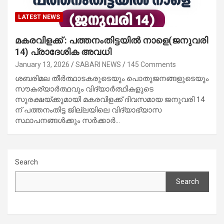
LATEST NEWS
മകരവിളക്ക് : പത്തനംതിട്ടയിൽ നാളെ(ജനുവരി
14) പ്രാദേശിക അവധി
January 13, 2026
SABARI NEWS
145 Comments
ശബരിമല തീർത്ഥാടകരുടെയും പൊതുജനങ്ങളുടെയും
സൗകര്യാർത്ഥവും വിദ്യാർത്ഥികളുടെ
സുരക്ഷയ്ക്കുമായി മകരവിളക്ക് ദിവസമായ ജനുവരി 14
ന് പത്തനംതിട്ട ജില്ലയിലെ വിദ്യാഭ്യാസ
സ്ഥാപനങ്ങൾക്കും സർക്കാർ…
Search
Search