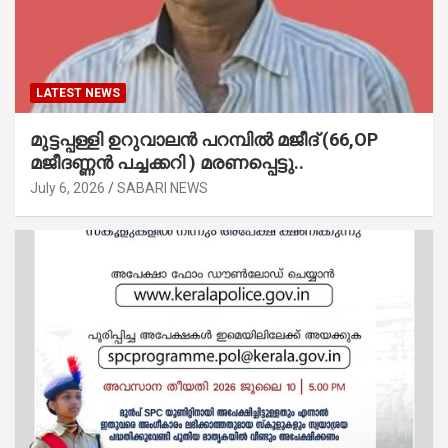
LATEST NEWS
മുട്ടപ്പള്ളി ഉറുവാലൻ പറമ്പിൽ മജീദ് (66,OP
മജീദണ്ണൻ പച്ചക്കറി ) മരണപ്പെട്ടു..
July 6, 2026
SABARI NEWS