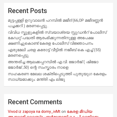
Recent Posts
മുട്ടപ്പള്ളി ഉറുവാലൻ പറമ്പിൽ മജീദ് (66,OP മജീദണ്ണൻ
പച്ചക്കറി ) മരണപ്പെട്ടു..
വിവിധ സ്കൂളുകളില്‍ സ്വയാശ്രയ സ്റ്റുഡന്‍റ് പോലീസ്
കേഡറ്റ് പദ്ധതി ആരംഭിക്കുന്നതിനുള്ള അപേക്ഷ
ക്ഷണിച്ചുകൊണ്ട് കേരള പോലീസ് വിജ്ഞാപനം
എരുമേലി ചരള കരോട്ട് വീട്ടിൽ നജീബ് കെ എച്ച് (55)
മരണപ്പെട്ടു.
അന്തരിച്ച ആ​ല​ക്ക​പ്പ​റമ്പിൽ​ എ.​വി. ജോ​ർ​ജ് ( ഷിജോ
ജോർജ് ,50) ന്റെ സംസ്കാരം നാളെ
സഹകരണ മേഖല ശക്തിപ്പെടുത്തി പുതുയുഗ കേരളം
സാധ്യമാക്കും: മന്ത്രി എം ലിജു
Recent Comments
Vivod iz zapoya na domy_ivMt
on
കേരള മീഡിയ
അക്കാദമി വൈസ്ചെയർമാനായി കെ.പി റെജിയെ