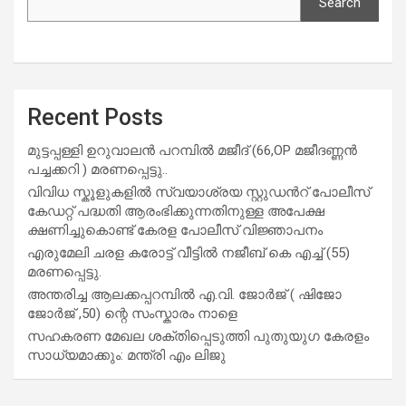
Search
Recent Posts
മുട്ടപ്പള്ളി ഉറുവാലൻ പറമ്പിൽ മജീദ് (66,OP മജീദണ്ണൻ
പച്ചക്കറി ) മരണപ്പെട്ടു..
വിവിധ സ്കൂളുകളില്‍ സ്വയാശ്രയ സ്റ്റുഡന്‍റ് പോലീസ്
കേഡറ്റ് പദ്ധതി ആരംഭിക്കുന്നതിനുള്ള അപേക്ഷ
ക്ഷണിച്ചുകൊണ്ട് കേരള പോലീസ് വിജ്ഞാപനം
എരുമേലി ചരള കരോട്ട് വീട്ടിൽ നജീബ് കെ എച്ച് (55)
മരണപ്പെട്ടു.
അന്തരിച്ച ആ​ല​ക്ക​പ്പ​റമ്പിൽ​ എ.​വി. ജോ​ർ​ജ് ( ഷിജോ
ജോർജ് ,50) ന്റെ സംസ്കാരം നാളെ
സഹകരണ മേഖല ശക്തിപ്പെടുത്തി പുതുയുഗ കേരളം
സാധ്യമാക്കും: മന്ത്രി എം ലിജു