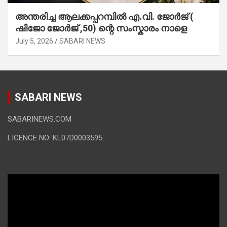
അന്തരിച്ച ആ​ല​ക്ക​പ്പ​റമ്പിൽ​ എ.​വി. ജോ​ർ​ജ് (
ഷിജോ ജോർജ് ,50) ന്റെ സംസ്കാരം നാളെ
July 5, 2026
SABARI NEWS
SABARI NEWS
SABARINEWS.COM
LICENCE NO: KL07D0003595