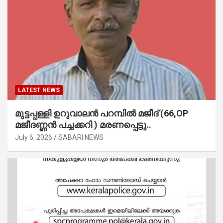
LATEST NEWS
മുട്ടപ്പള്ളി ഉറുവാലൻ പറമ്പിൽ മജീദ് (66,OP
മജീദണ്ണൻ പച്ചക്കറി ) മരണപ്പെട്ടു..
July 6, 2026
SABARI NEWS