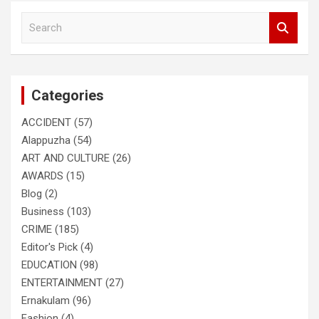
S
e
a
r
c
Categories
h
ACCIDENT
(57)
Alappuzha
(54)
ART AND CULTURE
(26)
AWARDS
(15)
Blog
(2)
Business
(103)
CRIME
(185)
Editor's Pick
(4)
EDUCATION
(98)
ENTERTAINMENT
(27)
Ernakulam
(96)
Fashion
(4)