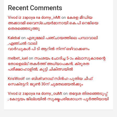
Recent Comments
Vivod iz zapoya na domy_ivMt
on
കേരള മീഡിയ
അക്കാദമി വൈസ്ചെയർമാനായി കെ.പി റെജിയെ
തെരഞ്ഞെടുത്തു
Kalebal
on
എരുമേലി പഞ്ചായത്തിലെ പമ്പാവാലി
,ഏഞ്ചൽ വാലി
വാർഡുകൾ പി ടി ആറിൽ നിന്ന് ഒഴിവാക്കണം
melbet_iuel
on
സംശയം ചോദിച്ച 5-ാം ക്ലാസുകാരന്റെ
തോളെല്ല് തകർത്ത് അധ്യാപകൻ; ക്രൂരത
പരീക്ഷാഹാളിൽ; കുട്ടി ചികിത്സയിൽ
KrisWoolf
on
ബിശ്വനാഥ് സിൻഹ പുതിയ ചീഫ്
സെക്രട്ടറി: ജൂൺ 30ന് ചുമതലയേൽക്കും
Vivod iz zapoya na domy_ouMt
on
തദ്ദേശ തിരഞ്ഞെടുപ്പ്
;.കോട്ടയം ജില്ലയിൽ സൂക്ഷ്മപരിശോധന പൂർത്തിയായി