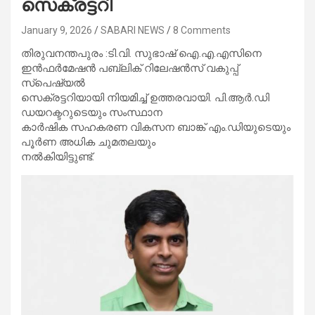
സെക്രട്ടറി
January 9, 2026
SABARI NEWS
8 Comments
തിരുവനന്തപുരം :ടി.വി. സുഭാഷ് ഐ.എ.എസിനെ
ഇൻഫർമേഷൻ പബ്ലിക് റിലേഷൻസ് വകുപ്പ്
സ്‌പെഷ്യൽ
സെക്രട്ടറിയായി നിയമിച്ച് ഉത്തരവായി. പി.ആർ.ഡി
ഡയറക്ടറുടെയും സംസ്ഥാന
കാർഷിക സഹകരണ വികസന ബാങ്ക് എം.ഡിയുടെയും
പൂർണ അധിക ചുമതലയും
നൽകിയിട്ടുണ്ട്.