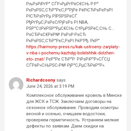
РљРѕРіРґР° СЃР»РµРґРёС€СЊ Р·Р°
РєРѕРЅС‚СЂР°РєС‚Р°РјРё РёРіСЂРѕРєРѕРІ
РІСЂРѕРґРµ РЇРЅРЅРёСЃ
РђРґРµС‚РѕРєСѓРјР±Рѕ РІ NBA,
РЅР°С‡РёРЅР°РµС€СЊ С†РµРЅРёС‚СЊ С…
РѕСЂРѕС€РёР№ РѕР±Р·РѕСЂ
РєРѕРЅС‚СЂР°РєС‚РѕРІ РќР‘Рђ. РќР°
https://harmony-press.ru/kak-ustroeny-zarplaty-
v-nba-i-pochemu-kazhdyj-bolelshhik-dolzhen-
eto-znat/
РєР°Рє СЂР°Р· РїРѕРїР°Р»СЃСЏ
СЃРёР»СЊРЅС‹Р№ РјР°С‚РµСЂРёР°Р».
Richardcoony
says:
June 24, 2026 at 3:19 PM
Комплексное обслуживание кровель в Минске
для ЖСК и ТСЖ. Заключаем договоры на
сезонное обслуживание. Проводим осмотры
весной и осенью, очищаем водостоки,
проверяем герметичность. Устраняем мелкие
дефекты по заявкам. Даем скидки на