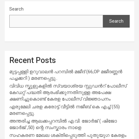
Search
Search
Recent Posts
മുട്ടപ്പള്ളി ഉറുവാലൻ പറമ്പിൽ മജീദ് (66,OP മജീദണ്ണൻ
പച്ചക്കറി ) മരണപ്പെട്ടു..
വിവിധ സ്കൂളുകളില്‍ സ്വയാശ്രയ സ്റ്റുഡന്‍റ് പോലീസ്
കേഡറ്റ് പദ്ധതി ആരംഭിക്കുന്നതിനുള്ള അപേക്ഷ
ക്ഷണിച്ചുകൊണ്ട് കേരള പോലീസ് വിജ്ഞാപനം
എരുമേലി ചരള കരോട്ട് വീട്ടിൽ നജീബ് കെ എച്ച് (55)
മരണപ്പെട്ടു.
അന്തരിച്ച ആ​ല​ക്ക​പ്പ​റമ്പിൽ​ എ.​വി. ജോ​ർ​ജ് ( ഷിജോ
ജോർജ് ,50) ന്റെ സംസ്കാരം നാളെ
സഹകരണ മേഖല ശക്തിപ്പെടുത്തി പുതുയുഗ കേരളം