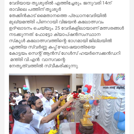
വേദിയായ തൃശൂരിൽ എത്തിച്ചേരും. ജനുവരി 14ന്
രാവിലെ പത്തിന് തൃശൂർ
തേക്കിൻകാട് മൈതാനത്തെ പ്രധാനവേദിയിൽ
മുഖ്യമന്ത്രി പിണറായി വിജയൻ കലോത്സവം
ഉദ്ഘാടനം ചെയ്യും. 25 വേദികളിലായാണ് മത്സരങ്ങൾ
നടക്കുന്നത്. ഫോട്ടോ ക്യാപ്ഷൻസംസ്ഥാന
സ്‌കൂൾ കലോത്സവത്തിന്റെ ഭാഗമായി ജില്ലയിൽ
എത്തിയ സ്വർണ്ണ കപ്പ് ഘോഷയാത്രയെ
കോട്ടയം സെന്റ് ആൻസ് ഗേൾസ് ഹയർസെക്കൻഡറി
മന്ത്രി വി.എൻ. വാസവന്റെ
നേതൃത്വത്തിൽ സ്വീകരിക്കുന്നു.