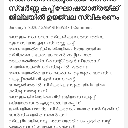
സ്വർണ്ണ കപ്പ് ഘോഷയാത്രയ്ക്ക്
ജില്ലയിൽ ഉജ്ജ്വല സ്വീകരണം
January 9, 2026
SABARI NEWS
1 Comment
കോട്ടയം: സംസ്ഥാന സ്‌കൂൾ കലോത്സവത്തിനു
മുന്നോടിയായുള്ള സ്വർണ്ണ കപ്പ്
ഘോഷയാത്രയ്ക്ക് ജില്ലയിൽ പ്രൗഢോജ്വല
സ്വീകരണം. കോട്ടയം മാമൻ മാപ്പിള ഹാൾ
അങ്കണത്തിൽനിന്ന് സെന്റ്് ആൻസ് ഗേൾസ്
ഹയർസെക്കൻഡറി സ്‌കൂളിൽ എത്തിയ
ഘോഷയാത്രയെ സഹകരണം-തുറമുഖം-ദേവസ്വം
വകുപ്പ് മന്ത്രി വി.എൻ. വാസവന്റെ
നേതൃത്വത്തിൽ സ്വീകരിച്ചു.ഇടുക്കി ജില്ലയിലെ
കരിങ്കുന്നത്തുനിന്ന്
കോട്ടയം ജില്ലയിലെ വിദ്യാഭ്യാസ വകുപ്പ്
ഉദ്യോഗസ്ഥർ ഏറ്റുവാങ്ങിയ കപ്പിന്
ജില്ലയിലെ ആദ്യ സ്വീകരണം പാലാ സെൻറ് മേരീസ്
ഗേൾസ് ഹയർ സെക്കൻഡറി
സ്‌കൂളിലായിരുന്നു. ചങ്ങനാശേരി വാഴപ്പള്ളി സെന്റ്
തെരേസാസ് ഹയർസെക്കൻഡറി