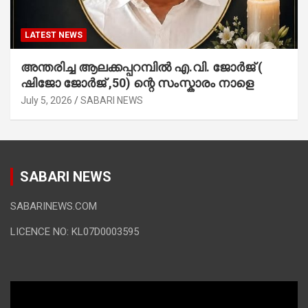
LATEST NEWS
അന്തരിച്ച ആ​ല​ക്ക​പ്പ​റമ്പിൽ​ എ.​വി. ജോ​ർ​ജ് (
ഷിജോ ജോർജ് ,50) ന്റെ സംസ്കാരം നാളെ
July 5, 2026
SABARI NEWS
SABARI NEWS
SABARINEWS.COM
LICENCE NO: KL07D0003595