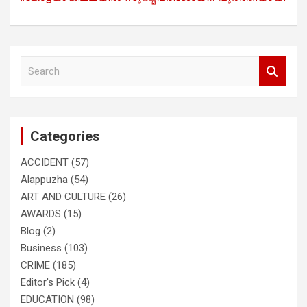
S
e
a
r
c
Categories
h
ACCIDENT
(57)
Alappuzha
(54)
ART AND CULTURE
(26)
AWARDS
(15)
Blog
(2)
Business
(103)
CRIME
(185)
Editor's Pick
(4)
EDUCATION
(98)