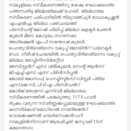
സ്‌കൂളിലെ സ്വീകരണത്തിനു ശേഷം ഘോഷയാത്ര
പത്തനംതിട്ട ജില്ലയിലേക്ക് പോയി. ജില്ലാതല
സ്വീകരണ പരിപാടിയിൽ തിരുവഞ്ചൂർ രാധാകൃഷ്ണൻ
എംഎൽഎ, ജില്ലാ പഞ്ചായത്ത്
പ്രസിഡന്റ് ജോഷി ഫിലിപ്പ്, ജില്ലാ കളക്ടർ ചേതൻ
കുമാർ മീണ, കോട്ടയം നഗരസഭാ
അധ്യക്ഷൻ എം.പി സന്തോഷ് കുമാർ,
പൊതുവിദ്യാഭ്യാസ വകുപ്പ് ജോയിൻറ് ഡയറക്ടർ
ഡോ. ഗിരീഷ് ചോലയിൽ, പൊതുവിദ്യാഭ്യാസ വകുപ്പ്
ജില്ലാ അഡ്മിനിസ്‌ട്രേറ്റീവ്
അസിസ്റ്റൻറ് എസ്. ശ്രീകുമാർ, സെന്റ് ആൻസ്
ജി.എച്ച്.എസ്. എസ്. പ്രിൻസിപ്പൽ
ജോബി ജോസഫ്, ഹെഡ്മിസ്ട്രസ് സിസ്റ്റർ പ്രിയ
എസ്.ജെ.സി, പി.ടി.എ പ്രസിഡൻറ്
ജോർജ് തോമസ് എന്നിവർ ജില്ലാതല
സ്വീകരണത്തിൽ പങ്കെടുത്തു. 117.5 പവൻ
തൂക്കം വരുന്ന സ്വർണ്ണക്കപ്പുമായുള്ള ഘോഷയാത്ര
കാസർകോട് മൊഗ്രാൽ ഗവൺമെൻറ്
വൊക്കേഷണൽ ഹയർസെക്കൻഡറി
സ്‌കൂളിൽനിന്നാണ് ആരംഭിച്ചത്. ജനുവരി 13ന്
കലോത്സവ