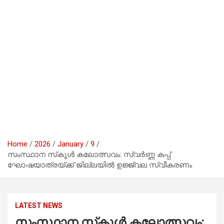
Home
2026
January
9
സംസ്ഥാന സ്‌കൂൾ കലോത്സവം: സ്വർണ്ണ കപ്പ്
ഘോഷയാത്രയ്ക്ക് ജില്ലയിൽ ഉജ്ജ്വല സ്വീകരണം
LATEST NEWS
സംസ്ഥാന സ്‌കൂൾ കലോത്സവം: