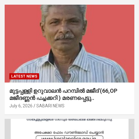
LATEST NEWS
മുട്ടപ്പള്ളി ഉറുവാലൻ പറമ്പിൽ മജീദ് (66,OP
മജീദണ്ണൻ പച്ചക്കറി ) മരണപ്പെട്ടു..
July 6, 2026
SABARI NEWS