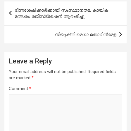
b
s
er
e
Post
ഭിന്നശേഷിക്കാർക്കായി സംസ്ഥാനതല കായിക
o
A
navigation
മത്സരം; രജിസ്‌ട്രേഷൻ ആരംഭിച്ചു
o
p
k
p
നിയുക്തി മെഗാ തൊഴിൽമേള
Leave a Reply
Your email address will not be published.
Required fields
are marked
*
Comment
*