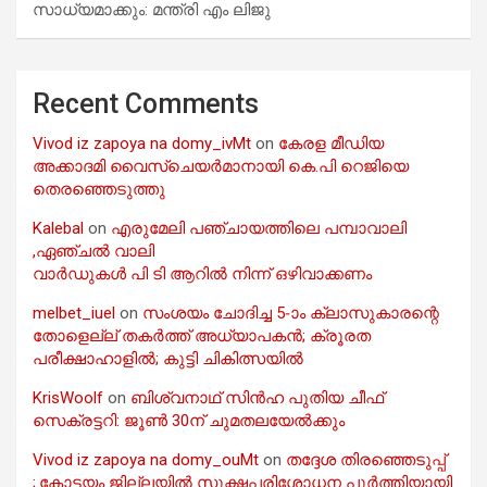
സാധ്യമാക്കും: മന്ത്രി എം ലിജു
Recent Comments
Vivod iz zapoya na domy_ivMt
on
കേരള മീഡിയ
അക്കാദമി വൈസ്ചെയർമാനായി കെ.പി റെജിയെ
തെരഞ്ഞെടുത്തു
Kalebal
on
എരുമേലി പഞ്ചായത്തിലെ പമ്പാവാലി
,ഏഞ്ചൽ വാലി
വാർഡുകൾ പി ടി ആറിൽ നിന്ന് ഒഴിവാക്കണം
melbet_iuel
on
സംശയം ചോദിച്ച 5-ാം ക്ലാസുകാരന്റെ
തോളെല്ല് തകർത്ത് അധ്യാപകൻ; ക്രൂരത
പരീക്ഷാഹാളിൽ; കുട്ടി ചികിത്സയിൽ
KrisWoolf
on
ബിശ്വനാഥ് സിൻഹ പുതിയ ചീഫ്
സെക്രട്ടറി: ജൂൺ 30ന് ചുമതലയേൽക്കും
Vivod iz zapoya na domy_ouMt
on
തദ്ദേശ തിരഞ്ഞെടുപ്പ്
;.കോട്ടയം ജില്ലയിൽ സൂക്ഷ്മപരിശോധന പൂർത്തിയായി