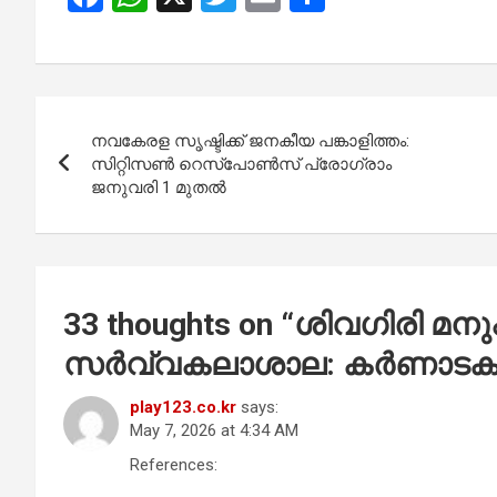
a
h
wi
m
h
ce
at
tt
ail
ar
b
s
er
e
Post
o
A
നവകേരള സൃഷ്ടിക്ക് ജനകീയ പങ്കാളിത്തം:
navigation
o
p
സിറ്റിസൺ റെസ്‌പോൺസ് പ്രോഗ്രാം
ജനുവരി 1 മുതൽ
k
p
33 thoughts on “
ശിവഗിരി മന
സർവ്വകലാശാല: കർണാടക മു
play123.co.kr
says:
May 7, 2026 at 4:34 AM
References: