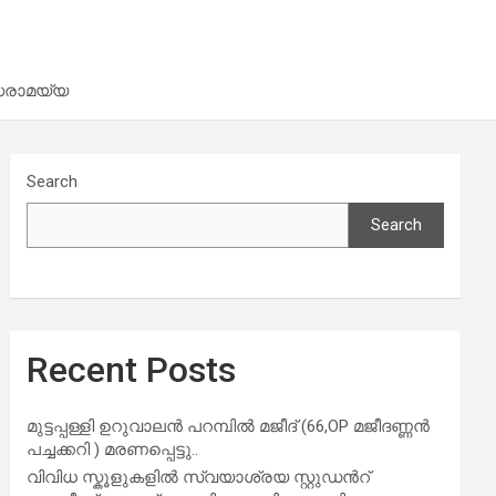
ധരാമയ്യ
Search
Search
Recent Posts
മുട്ടപ്പള്ളി ഉറുവാലൻ പറമ്പിൽ മജീദ് (66,OP മജീദണ്ണൻ
പച്ചക്കറി ) മരണപ്പെട്ടു..
വിവിധ സ്കൂളുകളില്‍ സ്വയാശ്രയ സ്റ്റുഡന്‍റ്