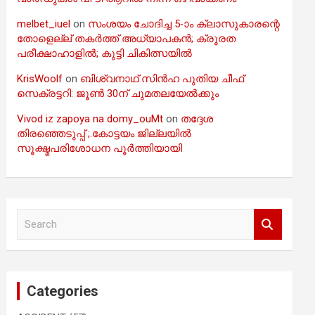
melbet_iuel
on
സംശയം ചോദിച്ച 5-ാം ക്ലാസുകാരന്റെ
തോളെല്ല് തകർത്ത് അധ്യാപകൻ; ക്രൂരത
പരീക്ഷാഹാളിൽ; കുട്ടി ചികിത്സയിൽ
KrisWoolf
on
ബിശ്വനാഥ് സിൻഹ പുതിയ ചീഫ്
സെക്രട്ടറി: ജൂൺ 30ന് ചുമതലയേൽക്കും
Vivod iz zapoya na domy_ouMt
on
തദ്ദേശ
തിരഞ്ഞെടുപ്പ് ;.കോട്ടയം ജില്ലയിൽ
സൂക്ഷ്മപരിശോധന പൂർത്തിയായി
S
e
a
r
c
Categories
h