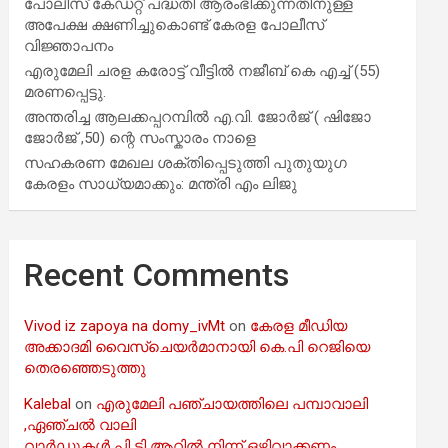
പോലീസ് കേഡറ്റ് പദ്ധതി ആരംഭിക്കുന്നതിനുള്ള
അപേക്ഷ ക്ഷണിച്ചുകൊണ്ട് കേരള പോലീസ്
വിജ്ഞാപനം
എരുമേലി ചരള കരോട്ട് വീട്ടിൽ നജീബ് കെ എച്ച് (55)
മരണപ്പെട്ടു.
അന്തരിച്ച ആ​ല​ക്ക​പ്പ​റമ്പിൽ​ എ.​വി. ജോ​ർ​ജ് ( ഷിജോ
ജോർജ് ,50) ന്റെ സംസ്കാരം നാളെ
സഹകരണ മേഖല ശക്തിപ്പെടുത്തി പുതുയുഗ
കേരളം സാധ്യമാക്കും: മന്ത്രി എം ലിജു
Recent Comments
Vivod iz zapoya na domy_ivMt
on
കേരള മീഡിയ
അക്കാദമി വൈസ്ചെയർമാനായി കെ.പി റെജിയെ
തെരഞ്ഞെടുത്തു
Kalebal
on
എരുമേലി പഞ്ചായത്തിലെ പമ്പാവാലി
,ഏഞ്ചൽ വാലി
വാർഡുകൾ പി ടി ആറിൽ നിന്ന് ഒഴിവാക്കണം