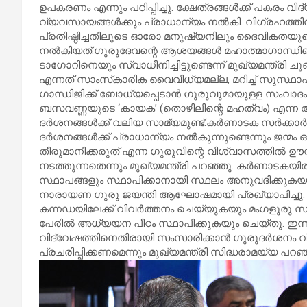
ഉപകരണം എന്നും പഠിപ്പിച്ചു. ക്ഷേത്രങ്ങൾക്ക് പകരം വി
വ്യവസായങ്ങൾക്കും പ്രാധാന്യം നൽകി. വിഗ്രഹത്തിന
പ്രതിഷ്ഠിച്ചതിലൂടെ ഓരോ മനുഷ്യനിലും ദൈവികതയുണ്
നൽകിയത്.ഗുരുദേവന്റെ ആശയങ്ങൾ മഹാത്മാഗാന്ധിയെ
ടാഗോറിനെയും സ്വാധീനിച്ചിട്ടുണ്ടെന്ന് മുഖ്യമന്ത്രി ചൂണ്ട
എന്നത് സാംസ്‌കാരിക വൈവിധ്യമല്ല, മറിച്ച് സുസ്
ഗാന്ധിജിക്ക് ബോധ്യപ്പെടാൻ ഗുരുവുമായുള്ള സംവ
ബസവണ്ണയുടെ ‘കായക’ (തൊഴിലിന്റെ മഹത്വം) എന്ന 
ദർശനങ്ങൾക്ക് വലിയ സാമ്യമുണ്ട്.കർണാടക സർക്കാർ
ദർശനങ്ങൾക്ക് പ്രാധാന്യം നൽകുന്നുണ്ടെന്നും ജന്മം 
തീരുമാനിക്കരുത് എന്ന ഗുരുവിന്റെ വിശ്വാസത്തിൽ ഊ
നടത്തുന്നതെന്നും മുഖ്യമന്ത്രി പറഞ്ഞു. കർണാടക
സ്ഥാപങ്ങളും സ്ഥാപിക്കാനായി സ്ഥലം അനുവദിക്കു
നാരായണ ഗുരു ജയന്തി ആഘോഷമായി പ്രഖ്യാപിച്ചു. 
കന്നഡയിലേക്ക് വിവർത്തനം ചെയ്യുകയും മംഗളൂരു 
പേരിൽ അധ്യയന പീഠം സ്ഥാപിക്കുകയും ചെയ്തു. ഇന്
വിദ്വേഷത്തിനെതിരായി സംസാരിക്കാൻ ഗുരുദർശനം 
പ്രചരിപ്പിക്കണമെന്നും മുഖ്യമന്ത്രി സിദ്ധരാമയ്യ പറഞ്