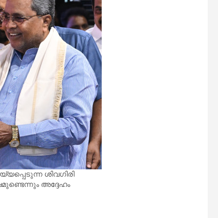
യപ്പെടുന്ന ശിവഗിരി
ണ്ടെന്നും അദ്ദേഹം