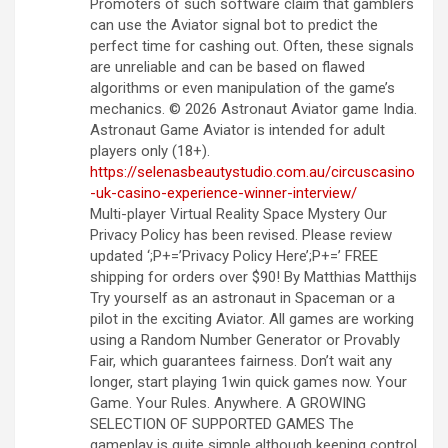
Promoters of such software claim that gamblers
can use the Aviator signal bot to predict the
perfect time for cashing out. Often, these signals
are unreliable and can be based on flawed
algorithms or even manipulation of the game’s
mechanics. © 2026 Astronaut Aviator game India.
Astronaut Game Aviator is intended for adult
players only (18+).
https://selenasbeautystudio.com.au/circuscasino
-uk-casino-experience-winner-interview/
Multi-player Virtual Reality Space Mystery Our
Privacy Policy has been revised. Please review
updated ‘;P+=’Privacy Policy Here’;P+=’ FREE
shipping for orders over $90! By Matthias Matthijs
Try yourself as an astronaut in Spaceman or a
pilot in the exciting Aviator. All games are working
using a Random Number Generator or Provably
Fair, which guarantees fairness. Don’t wait any
longer, start playing 1win quick games now. Your
Game. Your Rules. Anywhere. A GROWING
SELECTION OF SUPPORTED GAMES The
gameplay is quite simple although keeping control