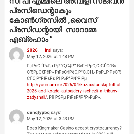
സി പി എമ്മിലെ അമ്പിളി സജീവൻ
പ്രസിഡെന്റാകും
കോൺഗ്രസിൽ ,വൈസ്
പ്രസിഡന്റായി സാറാമ്മ
എബ്രഹാം
”
2026___lrsi
says:
May 12, 2026 at 1:48 PM
РџРѕСЃР»Рµ РјР°С‚С‡Р° В«Р–РµС‚С‹СЃСѓВ»
СЂРµС€РёР» РїРѕС‡РёС‚Р°С‚СЊ РѕР±Р·РѕСЂ
СЃС‚Р°РІРѕРє РІ Р»Р°Р№РІРµ
http://youmam.ru/2026/04/kazaxstanskij-futbol-
2025-god-kogda-autsajdery-ischezli-a-tribuny-
zadyshali/
, Рё РЅРµ РїРѕР¶Р°Р»РµР».
denqtypbq
says:
May 12, 2026 at 3:43 PM
Does Kingmaker Casino accept cryptocurrency?