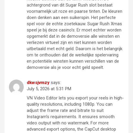
achtergrond van dit Sugar Rush slot bestaat
voornamelijk uit roze en paarse tinten. De kleuren
doen denken aan een suikerspin. Het perfecte
spel voor de echte zoetekauw. Sugar Rush Xmas
speel je bij deze casino’s: Er moet echter worden
opgemerkt dat in de demoversie alle winsten en
verliezen virtueel zijn en niet kunnen worden
uitbetaald met echt geld. Daarom is het belangrijk
om te onthouden dat de werkelijke spelervaring
en potentiële winsten kunnen verschillen van de
demoversie als je voor echt geld speelt.
dkwsjvmzy
says:
July 5, 2026 at 5:31 PM
VN Video Editor lets you export your reels in high-
quality resolutions, including 1080p. You can
adjust the frame rate and bitrate to suit
Instagram’s requirements. It ensures smooth
video output with no watermark. For more
advanced export options, the CapCut desktop