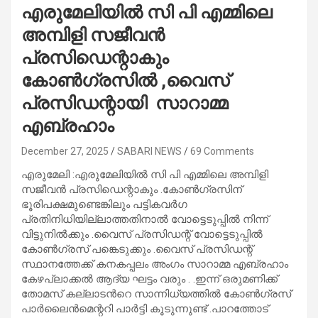
എരുമേലിയിൽ സി പി എമ്മിലെ
അമ്പിളി സജീവൻ
പ്രസിഡെന്റാകും
കോൺഗ്രസിൽ ,വൈസ്
പ്രസിഡന്റായി സാറാമ്മ
എബ്രഹാം
December 27, 2025
SABARI NEWS
69 Comments
എരുമേലി :എരുമേലിയിൽ സി പി എമ്മിലെ അമ്പിളി
സജീവൻ പ്രസിഡെന്റാകും .കോൺഗ്രസിന്
ഭൂരിപക്ഷമുണ്ടെങ്കിലും പട്ടികവർഗ
പ്രതിനിധിയില്ലാത്തതിനാൽ വോട്ടെടുപ്പിൽ നിന്ന്
വിട്ടുനിൽക്കും .വൈസ് പ്രസിഡന്റ് വോട്ടെടുപ്പിൽ
കോൺഗ്രസ് പങ്കെടുക്കും .വൈസ് പ്രസിഡന്റ്
സ്ഥാനത്തേക്ക് കനകപ്പലം അംഗം സാറാമ്മ എബ്രഹാം
കേഴപ്ലാക്കൽ ആദ്യ ഘട്ടം വരും . .ഇന്ന് ഒരുമണിക്ക്
തോമസ് കല്ലാടൻറെ സാന്നിധ്യത്തിൽ കോൺഗ്രസ്
പാർലൈൻമെന്ററി പാർട്ടി കൂടുന്നുണ്ട് .പാറത്തോട്