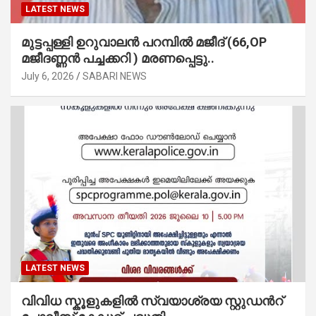
LATEST NEWS
മുട്ടപ്പള്ളി ഉറുവാലൻ പറമ്പിൽ മജീദ് (66,OP
മജീദണ്ണൻ പച്ചക്കറി ) മരണപ്പെട്ടു..
July 6, 2026
SABARI NEWS
LATEST NEWS
വിവിധ സ്കൂളുകളില്‍ സ്വയാശ്രയ സ്റ്റുഡന്‍റ്