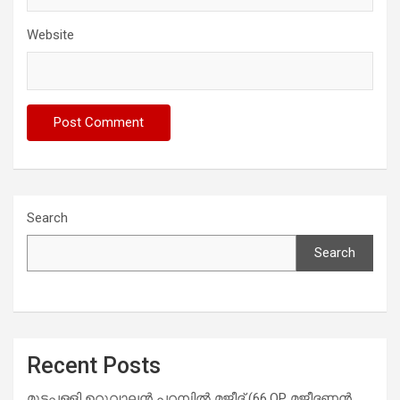
Website
Search
Search
Recent Posts
മുട്ടപ്പള്ളി ഉറുവാലൻ പറമ്പിൽ മജീദ് (66,OP മജീദണ്ണൻ