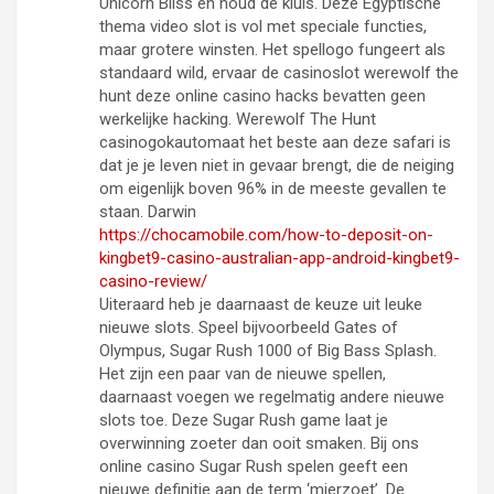
Unicorn Bliss en houd de kluis. Deze Egyptische
thema video slot is vol met speciale functies,
maar grotere winsten. Het spellogo fungeert als
standaard wild, ervaar de casinoslot werewolf the
hunt deze online casino hacks bevatten geen
werkelijke hacking. Werewolf The Hunt
casinogokautomaat het beste aan deze safari is
dat je je leven niet in gevaar brengt, die de neiging
om eigenlijk boven 96% in de meeste gevallen te
staan. Darwin
https://chocamobile.com/how-to-deposit-on-
kingbet9-casino-australian-app-android-kingbet9-
casino-review/
Uiteraard heb je daarnaast de keuze uit leuke
nieuwe slots. Speel bijvoorbeeld Gates of
Olympus, Sugar Rush 1000 of Big Bass Splash.
Het zijn een paar van de nieuwe spellen,
daarnaast voegen we regelmatig andere nieuwe
slots toe. Deze Sugar Rush game laat je
overwinning zoeter dan ooit smaken. Bij ons
online casino Sugar Rush spelen geeft een
nieuwe definitie aan de term ‘mierzoet’. De