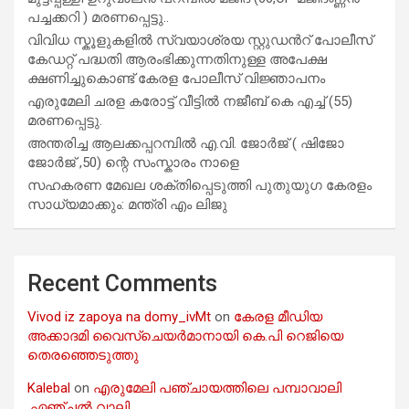
പച്ചക്കറി ) മരണപ്പെട്ടു..
വിവിധ സ്കൂളുകളില്‍ സ്വയാശ്രയ സ്റ്റുഡന്‍റ് പോലീസ്
കേഡറ്റ് പദ്ധതി ആരംഭിക്കുന്നതിനുള്ള അപേക്ഷ
ക്ഷണിച്ചുകൊണ്ട് കേരള പോലീസ് വിജ്ഞാപനം
എരുമേലി ചരള കരോട്ട് വീട്ടിൽ നജീബ് കെ എച്ച് (55)
മരണപ്പെട്ടു.
അന്തരിച്ച ആ​ല​ക്ക​പ്പ​റമ്പിൽ​ എ.​വി. ജോ​ർ​ജ് ( ഷിജോ
ജോർജ് ,50) ന്റെ സംസ്കാരം നാളെ
സഹകരണ മേഖല ശക്തിപ്പെടുത്തി പുതുയുഗ കേരളം
സാധ്യമാക്കും: മന്ത്രി എം ലിജു
Recent Comments
Vivod iz zapoya na domy_ivMt
on
കേരള മീഡിയ
അക്കാദമി വൈസ്ചെയർമാനായി കെ.പി റെജിയെ
തെരഞ്ഞെടുത്തു
Kalebal
on
എരുമേലി പഞ്ചായത്തിലെ പമ്പാവാലി
,ഏഞ്ചൽ വാലി