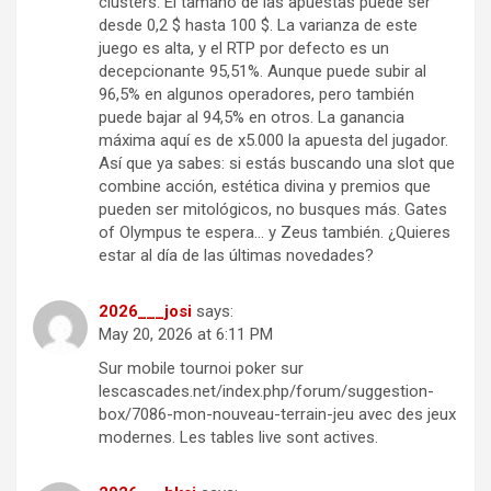
clusters. El tamaño de las apuestas puede ser
desde 0,2 $ hasta 100 $. La varianza de este
juego es alta, y el RTP por defecto es un
decepcionante 95,51%. Aunque puede subir al
96,5% en algunos operadores, pero también
puede bajar al 94,5% en otros. La ganancia
máxima aquí es de x5.000 la apuesta del jugador.
Así que ya sabes: si estás buscando una slot que
combine acción, estética divina y premios que
pueden ser mitológicos, no busques más. Gates
of Olympus te espera… y Zeus también. ¿Quieres
estar al día de las últimas novedades?
2026___josi
says:
May 20, 2026 at 6:11 PM
Sur mobile tournoi poker sur
lescascades.net/index.php/forum/suggestion-
box/7086-mon-nouveau-terrain-jeu avec des jeux
modernes. Les tables live sont actives.