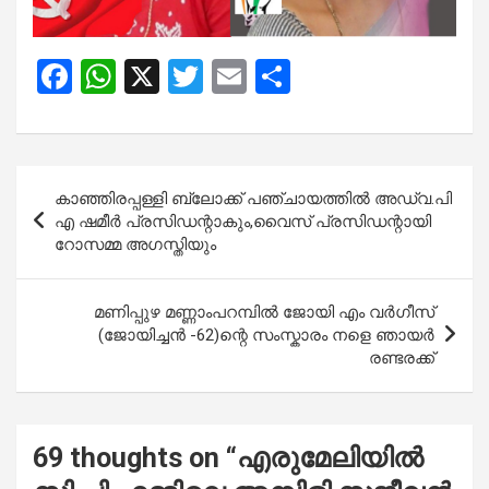
F
W
X
T
E
S
a
h
wi
m
h
ce
at
tt
ail
ar
b
s
er
e
Post
കാഞ്ഞിരപ്പള്ളി ബ്ലോക്ക് പഞ്ചായത്തിൽ അഡ്വ.പി
o
A
navigation
എ ഷമീർ പ്രസിഡന്റാകും,വൈസ് പ്രസിഡന്റായി
o
p
റോസമ്മ അഗസ്തിയും
k
p
മണിപ്പുഴ മണ്ണാംപറമ്പിൽ ജോയി എം വർഗീസ്
(ജോയിച്ചൻ -62)ന്റെ സംസ്കാരം നളെ ഞായർ
രണ്ടരക്ക്
69 thoughts on “
എരുമേലിയിൽ