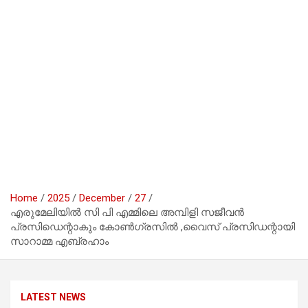
Home
2025
December
27
എരുമേലിയിൽ സി പി എമ്മിലെ അമ്പിളി സജീവൻ
പ്രസിഡെന്റാകും കോൺഗ്രസിൽ ,വൈസ് പ്രസിഡന്റായി
സാറാമ്മ എബ്രഹാം
LATEST NEWS