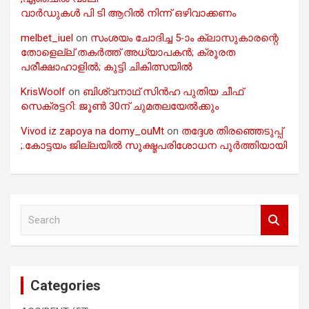
വാർഡുകൾ പി ടി ആറിൽ നിന്ന് ഒഴിവാക്കണം
melbet_iuel
on
സംശയം ചോദിച്ച 5-ാം ക്ലാസുകാരന്റെ
തോളെല്ല് തകർത്ത് അധ്യാപകൻ; ക്രൂരത
പരീക്ഷാഹാളിൽ; കുട്ടി ചികിത്സയിൽ
KrisWoolf
on
ബിശ്വനാഥ് സിൻഹ പുതിയ ചീഫ്
സെക്രട്ടറി: ജൂൺ 30ന് ചുമതലയേൽക്കും
Vivod iz zapoya na domy_ouMt
on
തദ്ദേശ തിരഞ്ഞെടുപ്പ്
;.കോട്ടയം ജില്ലയിൽ സൂക്ഷ്മപരിശോധന പൂർത്തിയായി
S
e
a
r
c
Categories
h