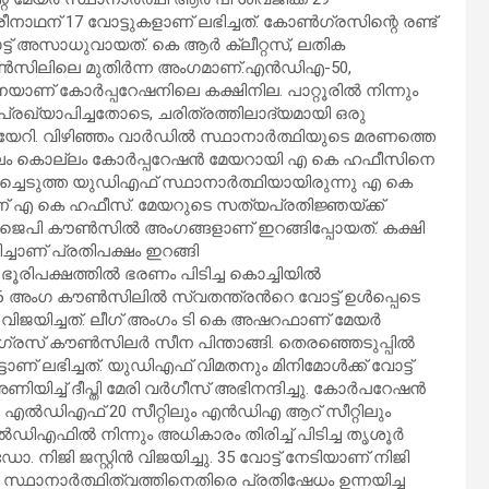
ാഥന് 17 വോട്ടുകളാണ് ലഭിച്ചത്. കോൺ​ഗ്രസിന്റെ രണ്ട്
ോട്ട് അസാധുവായത്. കെ ആർ ക്ലീറ്റസ്, ലതിക
ൗൺസിലിലെ മുതിർന്ന അംഗമാണ്.എന്‍ഡിഎ-50,
യാണ് കോര്‍പ്പറേഷനിലെ കക്ഷിനില. പാറ്റൂരില്‍ നിന്നും
ണ പ്രഖ്യാപിച്ചതോടെ, ചരിത്രത്തിലാദ്യമായി ഒരു
റി. വിഴിഞ്ഞം വാര്‍ഡില്‍ സ്ഥാനാര്‍ത്ഥിയുടെ മരണത്തെ
ണ്കൊല്ലം കൊല്ലം കോർപ്പറേഷൻ മേയറായി എ കെ ഹഫീസിനെ
്ചെടുത്ത യുഡിഎഫ് സ്ഥാനാര്‍ത്ഥിയായിരുന്നു എ കെ
എ കെ ഹഫീസ്. മേയറുടെ സത്യപ്രതിജ്ഞയ്ക്ക്
ബിജെപി കൗൺസിൽ അംഗങ്ങളാണ് ഇറങ്ങിപ്പോയത്. കക്ഷി
്ചാണ് പ്രതിപക്ഷം ഇറങ്ങി
ൂരിപക്ഷത്തില്‍ ഭരണം പിടിച്ച കൊച്ചിയില്‍
6 അംഗ കൗൺസിലില്‍ സ്വതന്ത്രന്‍റെ വോട്ട് ഉൾപ്പെടെ
്‍ വിജയിച്ചത്. ലീഗ് അംഗം ടി കെ അഷറഫാണ് മേയർ
ോൺഗ്രസ് കൗൺസിലർ സീന പിന്താങ്ങി. തെരഞ്ഞെടുപ്പില്‍
് ലഭിച്ചത്. യുഡിഎഫ് വിമതനും മിനിമോൾക്ക് വോട്ട്
അണിയിച്ച് ദീപ്തി മേരി വർഗീസ് അഭിനന്ദിച്ചു. കോർപറേഷൻ
‍ എല്‍ഡിഎഫ് 20 സീറ്റിലും എന്‍ഡിഎ ആറ് സീറ്റിലും
്‍ഡിഎഫില്‍ നിന്നും അധികാരം തിരിച്ച് പിടിച്ച തൃശൂര്‍
 നിജി ജസ്റ്റിന്‍ വിജയിച്ചു. 35 വോട്ട് നേടിയാണ് നിജി
ര്‍ സ്ഥാനാര്‍ത്ഥിത്വത്തിനെതിരെ പ്രതിഷേധം ഉന്നയിച്ച