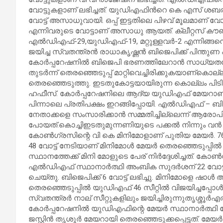
വോട്ടുകളാണ് ലഭിച്ചത്. യുഡിഎഫിന്‍റെ കെ എസ് ശബരീന
വോട്ട് അസാധുവായി. ഒപ്പ് ഇട്ടതിലെ പിഴവ് മൂലമാണ് വ
എന്നിവരുടെ വോട്ടാണ് അസാധു ആയത്. ക്ലീറ്റസ് ക
എല്‍ഡിഎഫ്-29,യുഡിഎഫ്-19, മറ്റുള്ളവര്‍-2 എന്നിങ്ങനെ
ജയിച്ച സ്വതന്ത്രന്‍ രാധാകൃഷ്ണന്‍ ബിജെപിക്ക് പിന്തു
കോര്‍പ്പറേഷനില്‍ ബിജെപി ഭരണത്തിലേറാന്‍ സാധ്യതയേ
തുടര്‍ന്ന് തെരഞ്ഞെടുപ്പ് മാറ്റിവെച്ചിരിക്കുകയാ
തെരഞ്ഞെടുത്തു. ഇടതുകോട്ടയായിരുന്ന കൊല്ലം പിടിച
ഹഫീസ്. കോർപ്പറേഷനിലെ ആദ്യ യുഡിഎഫ് മേയറാണ് 
പിന്നാലെ പ്രതിപക്ഷം ഇറങ്ങിപ്പോയി. എൽഡിഎഫ് – 
നേതാക്കളെ സംസാരിക്കാൻ സമ്മതിച്ചില്ലെന്ന് ആരോപിച
പോയത്.കൊച്ചിഇടതുമുന്നണിയുടെ പക്കല്‍ നിന്നും വന്‍ ഭ
കോണ്‍ഗ്രസിന്റെ വി കെ മിനിമോളാണ് പുതിയ മേയര്‍. 7
48 വോട്ട് നേടിയാണ് മിനിമോൾ മേയര്‍ തെരഞ്ഞെടുപ്പില
സ്ഥാനത്തേക്ക് മിനി മോളുടെ പേര് നിർദ്ദേശിച്ചത്. ക
എല്‍ഡിഎഫ് സ്ഥാനാർത്ഥി അംബിക സുദർശന് 22 വോട്ടാണ
ചെയ്തു. ബിജെപിക്ക് 6 വോട്ട് ലഭിച്ചു. മിനിമോളെ ഷാൾ 
തെരഞ്ഞെടുപ്പിൽ യുഡിഎഫ് 46 സീറ്റില്‍ വിജയിച്ചപ്പോള്
സ്വതന്ത്രർ നാല് സീറ്റുകളിലും ജയിച്ചിരുന്നുതൃശ്ശൂര്‍എല
കോര്‍പ്പറേഷനില്‍ യുഡിഎഫിന്റെ മേയര്‍ സ്ഥാനാര്‍ത്ഥി ഡോ.
ജസ്റ്റിൻ തൃശൂര്‍ മേയറായി തെരഞ്ഞെടുക്കപ്പെട്ടത്. മേയ