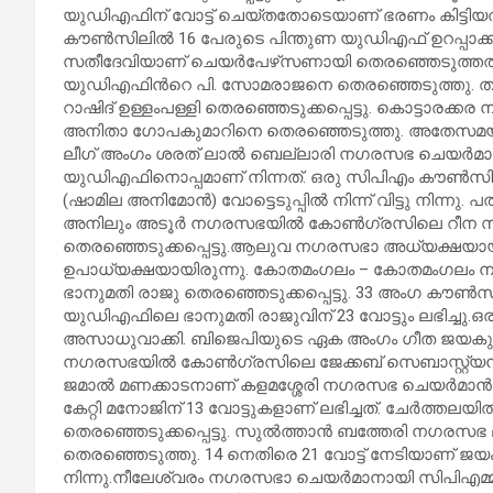
യുഡിഎഫിന് വോട്ട് ചെയ്തതോടെയാണ് ഭരണം കിട്ടിയത
കൗൺസിലിൽ 16 പേരുടെ പിന്തുണ യുഡിഎഫ് ഉറപ്പാക്
സതീദേവിയാണ് ചെയര്‍പേഴ്‌സണായി തെരഞ്ഞെടുത്തത
യുഡിഎഫിന്‍റെ പി. സോമരാജനെ തെരഞ്ഞെടുത്തു.
റാഷിദ് ഉള്ളംപള്ളി തെരഞ്ഞെടുക്കപ്പെട്ടു. കൊട്ട
അനിതാ ഗോപകുമാറിനെ തെരഞ്ഞെടുത്തു. അതേസമയ
ലീഗ് അംഗം ശരത് ലാൽ ബെല്ലാരി നഗരസഭ ചെയർമാനാ
യുഡിഎഫിനൊപ്പമാണ് നിന്നത്. ഒരു സിപിഎം കൗൺസില
(ഷാമില അനിമോൻ) വോട്ടെടുപ്പിൽ നിന്ന് വിട്ടു നിന്
അനിലും അടൂർ നഗരസഭയിൽ കോൺഗ്രസിലെ റീന സാ
തെരഞ്ഞെടുക്കപ്പെട്ടു.ആലുവ നഗരസഭാ അധ്യക്ഷയ
ഉപാധ്യക്ഷയായിരുന്നു. കോതമംഗലം – കോതമംഗല
ഭാനുമതി രാജു തെരഞ്ഞെടുക്കപ്പെട്ടു. 33 അംഗ കൗൺ
യുഡിഎഫിലെ ഭാനുമതി രാജുവിന് 23 വോട്ടും ലഭിച്ചു.
അസാധുവാക്കി. ബിജെപിയുടെ ഏക അംഗം ഗീത ജയകുമാർ വോട
നഗരസഭയിൽ കോൺഗ്രസിലെ ജേക്കബ് സെബാസ്റ്റ്
ജമാൽ മണക്കാടനാണ് കളമശ്ശേരി നഗരസഭ ചെയർമാൻ. 32 
കേറ്റി മനോജിന് 13 വോട്ടുകളാണ് ലഭിച്ചത്. ചേർത
തെരഞ്ഞെടുക്കപ്പെട്ടു. സുൽത്താൻ ബത്തേരി നഗരസ
തെരഞ്ഞെടുത്തു. 14 നെതിരെ 21 വോട്ട് നേടിയാണ് ജയം.
നിന്നു.നീലേശ്വരം നഗരസഭാ ചെയര്‍മാനായി സിപിഎമ്മി