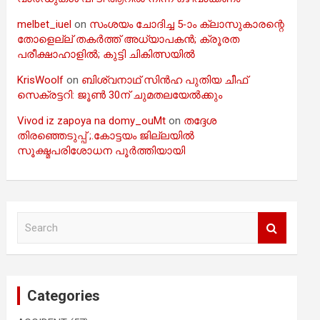
melbet_iuel
on
സംശയം ചോദിച്ച 5-ാം ക്ലാസുകാരന്റെ
തോളെല്ല് തകർത്ത് അധ്യാപകൻ; ക്രൂരത
പരീക്ഷാഹാളിൽ; കുട്ടി ചികിത്സയിൽ
KrisWoolf
on
ബിശ്വനാഥ് സിൻഹ പുതിയ ചീഫ്
സെക്രട്ടറി: ജൂൺ 30ന് ചുമതലയേൽക്കും
Vivod iz zapoya na domy_ouMt
on
തദ്ദേശ
തിരഞ്ഞെടുപ്പ് ;.കോട്ടയം ജില്ലയിൽ
സൂക്ഷ്മപരിശോധന പൂർത്തിയായി
S
e
a
r
c
Categories
h