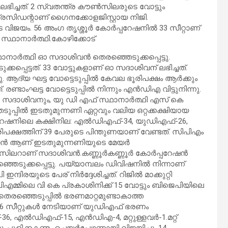
ഭിച്ചത്. 2 സ്വതന്ത്ര കൗൺസിലരുടെ വോട്ടും
രസിഡന്റാണ് ഗൈനക്കോളജിസ്റ്റായ നിജി.
 വിജയം. 56 അംഗ തൃശ്ശൂര്‍ കോര്‍പ്പറേഷനില്‍ 33 സീറ്റാണ്
്ഥാനാര്‍ത്ഥി.കോഴിക്കോട്
നാര്‍ത്ഥി ഓ സദാശിവൻ തെരഞ്ഞെടുക്കപ്പെട്ടു.
കപ്പെട്ടത്. 33 വോട്ടുകളാണ് ഓ സദാശിവന് ലഭിച്ചത്.
ു. ആദ്യ ഘട്ട വോട്ടെടുപ്പില്‍ കേവല ഭൂരിപക്ഷം ആർക്കും
 രണ്ടാംഘട്ട വോട്ടെടുപ്പിൽ നിന്നും എൻഡിഎ വിട്ടുനിന്നു.
 സദാശിവനും, യു ഡി എഫ് സ്ഥാനാർത്ഥി എസ് കെ
ുപ്പില്‍ ഇടതുമുന്നണി ഏറ്റവും വലിയ ഒറ്റക്കക്ഷിയായ
പറേഷനിലെ കക്ഷിനില: എല്‍ഡിഎഫ്-34, യുഡിഎഫ്-26,
ഭൂരിപക്ഷത്തിന് 39 പേരുടെ പിന്തുണയാണ് വേണ്ടത്. സിപിഎം
ിവന്‍ ആണ് ഇടതുമുന്നണിയുടെ മേയര്‍
്‍സിലറാണ് സദാശിവന്‍.കണ്ണൂര്‍കണ്ണൂര്‍ കോര്‍പ്പറേഷന്‍
ടുക്കപ്പെട്ടു. പയ്യാമ്പലം ഡിവിഷനില്‍ നിന്നാണ്
ന്ദിരയുടെ പേര് നിർദ്ദേശിച്ചത്. റിജിൽ മാക്കുറ്റി
ി സിപിഎമ്മിലെ വി കെ പ്രകാശിനിക്ക് 15 വോട്ടും ബിജെപിയിലെ
േശ തെരഞ്ഞെടുപ്പില്‍ ഭരണമാറ്റമുണ്ടാകാത്ത
‍ 36 സീറ്റുകള്‍ നേടിയാണ് യുഡിഎഫ് ഭരണം
എല്‍ഡിഎഫ്-15, എന്‍ഡിഎ-4, മറ്റുള്ളവര്‍-1.മറ്റ്
ുളിക്കകണ്ടം ചെയർപേഴ്സണായി വിജയിച്ചു. 14