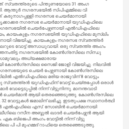
്. സ്വതന്ത്രരുടെ പിന്തുണയോടെ 31 അംഗ
കി. ആന്തൂർ നഗരസഭയിൽ സിപിഎമ്മിലെ വി
്. കരുനാഗപ്പള്ളി നഗരസഭ ചെയർമാനായി
 തൃക്കാക്കര നഗരസഭ ചെയർമാനായി യുഡിഎഫിലെ
ാരക്കര നഗരസഭയില്‍ ചെയർപേഴ്സണായി എൽഡിഎഫിലെ
ം, കായംകുളം നഗരസഭയിൽ യുഡിഎഫിലെ മുസ്ലിം
യി വിജയിച്ചു. കായംകുളം നഗരസഭ സ്വതന്ത്രർ
റുടെ വോട്ട് അസാധുവായി. ഒരു സ്വതന്ത്ര അംഗം
നു. പത്തനംതിട്ട നഗരസഭയില്‍ കോൺഗ്രസിലെ സിന്ധു
മുവലും അധ്യക്ഷമാരായ
ായി കോൺഗ്രസിലെ സൈജി ജോളി വിജയിച്ചു. നിലവിൽ
ം നഗരസഭയുടെ ചെയർ പേഴ്സണായി കോൺഗ്രസിലെ
സിലിൽ എല്‍ഡിഎഫിലെ മരിയ രാജുവിന് 8 വോട്ടും
ഒരു സ്വതന്ത്രൻ യുഡിഎഫിന് വോട്ട് ചെയ്തപ്പോൾ ഒരാൾ
്ടെടുപ്പിൽ നിന്ന് വിട്ടുനിന്നു. മാനന്തവാടി
യൻ ചെയർമാൻ ആയി തെരഞ്ഞെടുത്തു. കോൺഗ്രസിലെ
വോട്ടുകൾ ജമാലിന് ലഭിച്ചു. ഇടതുപക്ഷ സ്ഥാനാർത്ഥി
്തലയിൽ എല്‍എഫിലെ എസ്. സോബിൻ ചെയർമാനായി
ഭ ലീഗിലെ റസീന അബ്ദുൽ ഖാദർ ചെയർപേഴ്സൻ ആയി
 ഏക ബിജെപി അംഗം വോട്ടിൽ നിന്ന് വിട്ടു
ലെ പി പി മുഹമ്മദ് റാഫിയെ തെരഞ്ഞെടുത്തു.