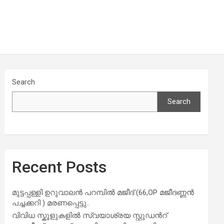
Search
Search
Recent Posts
മുട്ടപ്പള്ളി ഉറുവാലൻ പറമ്പിൽ മജീദ് (66,OP മജീദണ്ണൻ
പച്ചക്കറി ) മരണപ്പെട്ടു..
വിവിധ സ്കൂളുകളില്‍ സ്വയാശ്രയ സ്റ്റുഡന്‍റ്