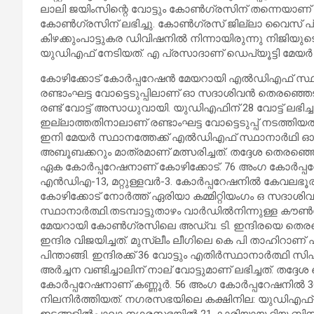
ലാലി ജയിംസിന്റെ വോട്ടും കോൺഗ്രസിന് തന്നെയാണ് ല
കോൺഗ്രസിന് ലഭിച്ചു. കോണ്‍ഗ്രസ് ജില്ലാ വൈസ് പ്
കിഴക്കുംപാട്ടുകര ഡിവിഷനില്‍ നിന്നായിരുന്നു നിജിയുടെ
യുഡിഎഫ് നേടിയത്. എ പ്രസാദാണ് ഡെപ്യൂട്ടി മേയര്‍ സ
കോഴിക്കോട് കോര്‍പ്പറേഷൻ മേയറായി എല്‍ഡിഎഫ് സ്ഥാ
രണ്ടാംഘട്ട വോട്ടെടുപ്പിലാണ് ഓ സദാശിവൻ തെരഞ്ഞെടുക്
രണ്ട് വോട്ട് അസാധുവായി. യുഡിഎഫിന് 28 വോട്ട് ലഭിച്ച
ഇല്ലാത്തതിനാലാണ് രണ്ടാംഘട്ട വോട്ടെടുപ്പ് നടത്തിയത്.
ഇനി മേയർ സ്ഥാനത്തേക്ക് എൽഡിഎഫ് സ്ഥാനാർഥി ഓ
അബൂബക്കറും മാത്രമാണ് മത്സരിച്ചത്. തദ്ദേശ തെരഞ്ഞെട
ഏക കോര്‍പ്പറേഷനാണ് കോഴിക്കോട്. 76 അംഗ കോര്‍പ്
എന്‍ഡിഎ-13, മറ്റുള്ളവര്‍-3. കോര്‍പ്പറേഷനില്‍ കേവല
കോഴിക്കോട് നോര്‍ത്ത് ഏരിയാ കമ്മിറ്റിയംഗം ഒ സദാശ
സ്ഥാനാര്‍ത്ഥി.തടമ്പാട്ടുതാഴം വാര്‍ഡില്‍നിന്നുള്ള കൗണ
മേയറായി കോണ്‍ഗ്രസിലെ അഡ്വ. ടി. ഇന്ദിരയെ തെരഞ്ഞെ
ഇന്ദിര വിജയിച്ചത്. മുസ്ലീം ലീഗിലെ കെ പി താഹിറാണ് പി ഇ
പിന്താങ്ങി. ഇന്ദിരക്ക് 36 വോട്ടും എതിര്‍സ്ഥാനാര്‍ത്ഥ
അര്‍ച്ചന വണ്ടിച്ചാലിന് നാല് വോട്ടുമാണ് ലഭിച്ചത്. തദ്ദ
കോര്‍പ്പറേഷനാണ് കണ്ണൂര്‍. 56 അംഗ കോര്‍പ്പറേഷനില്
നിലനിര്‍ത്തിയത്. നഗരസഭയിലെ കക്ഷിനില: യുഡിഎഫ്-36, 
ഇടങ്ങളില്‍പാലാ നഗരസഭയിൽ 21 കാരിയായ ദിയ ബിനു പ