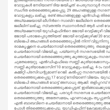
വോട്ടുകൾ നേടിയാണ് ദിയ ജയിച്ചത്. പെരുമ്പാവ
സംഗീത തെരഞ്ഞെടുക്കപ്പെട്ടു. 29 അംഗങ്ങളുള്ള ന
വോട്ടുകളും ലഭിച്ചു. രണ്ട് അംഗങ്ങളുള്ള എൻഡിഎ തിരഞ്
അധ്യക്ഷയായി ലീഗിന്‍റെ സാബിറ ജലീലിനെ തെരഞ്ഞെ
ജലീലിന് ലഭിച്ചു. സ്വതന്ത്ര സ്ഥാനാർത്ഥി ആര്‍ ഹരി വോട്ട
അധ്യക്ഷനായി യുഡിഎഫിന്‍റെ ജോയി വെട്ടിക്കുഴി 
ജോയി പരാജപ്പെടുത്തിയത്. ജോയി വെട്ടിക്കുഴിക്ക് 20 വോട്
ബിജെപി അംഗങ്ങൾ തെരഞ്ഞെടുപ്പില്‍ നിന്ന് വിട്ടുനി
രാമകൃഷ്ണനെ ചെയർമാനായി തെരഞ്ഞെടുത്തു. തലശ്ശേ
ചെയർമാനായി വിജയിച്ചു. പയ്യന്നൂർ നഗരസഭയില്‍
ചെയർമാനായി തെരഞ്ഞെടുത്തു.കൂത്താട്ടുകുളം ന
ചുമതലയേറ്റു. എൽഡിഎഫിലെ സണ്ണി കുര്യാക്കോസും മത്
സണ്ണി കുര്യാക്കോസിന് 10 വോട്ടുകളും ലഭിച്ചു. 4-ാ
കമ്മിറ്റി പ്രസിഡന്റുമാണ് റെജി. കൽപ്പറ്റ നഗരസഭയ
തെരഞ്ഞെടുക്കപ്പെട്ടു.17 വോട്ട് നേടിയാണ് വിജയം. യുഡ
ബിജെപി അംഗങ്ങൾ വോട്ട് അസാധു ആക്കി. തളിപ്പറമ്
ചെയർമാനായി തെരഞ്ഞെടുക്കപ്പെട്ടത്. ഇരിങ്ങാല
ചെയർമാനായി വിജയിച്ചു. പരവൂർ നഗരസഭ ചെയർമ
തെരഞ്ഞെടുത്തു. അതേസമയം, എറണാകുളം തൃപ്പുണിത
എൽ ബാബവിനെ ചെയർമാനായി തെരെഞ്ഞടുത്തു.അങ്
പോൾ തിരഞ്ഞെടുക്കപ്പെട്ടു. യുഡിഎഫിന് കേവലഭൂരിപ