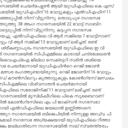
ൂർ നഗരസഭയിൽ ചെയർപേഴ്സൺ ആയി യുഡിഎഫിലെ കെ എസ്
ഗരസഭയിൽ യുഡിഎഫിന് 16 വോട്ടുകളും എൽഡിഎഫിന് 11
ഞെടുപ്പിൽ നിന്ന് വിട്ടുനിന്നു. തൊടുപുഴ നഗരസഭ
ടുത്തു. 38 അംഗ നഗരസഭയിൽ 22 വോട്ട് സാബിറ
െടുപ്പിൽ നിന്ന് വിട്ടുനിന്നു. കട്ടപ്പന നഗരസഭ
വിജയച്ചു. എൽഡിഎഫിലെ വി ആർ സജിയെ 7 വോട്ടിനാണ്
ടും വി ആർ സജിക്ക് 13 വോട്ടുമാണ് ലഭിച്ചത്. രണ്ട്
ന്നു. ശ്രീകണ്ഠാപുരം നഗരസഭയില്‍ യുഡിഎഫിലെ ഇ വി
രി നഗരസഭയില്‍ സിപിഎമ്മിലെ കാരായി ചന്ദ്രശേഖരൻ
 ഡിവൈഎഫ്ഐ ജില്ലാ സെക്രട്ടറി സരിൻ ശശിയെ
ഗരസഭ ചെയർമാനായി യുഡിഎഫിന്‍റെ റെജി ജോൺ
സര രംഗത്തുണ്ടായിരുന്നു. റെജി ജോണിന് 16 വോട്ടും
ം വാർഡ് കൗൺസിലറും കൂത്താട്ടുകുളം കോൺഗ്രസ് മണ്ഡലം
ില്‍ സിപിഎമ്മിലെ വിശ്വനാതൻ ചെയർമാനായി
ിഎഫിലെ സരോജിനിക്ക് 11 വോട്ടാണ് ലഭിച്ചത്. രണ്ട്
പ് നഗരസഭയില്‍ മുസ്ലിംലീഗിലെ പികെ സുബൈറാണ്
ക്കുടയിൽ കോൺഗ്രസിലെ എം പി ജാക്സൻ നഗരസഭാ
ാനായി എൽഡിഎഫിലെ ജയലാൽ ഉണ്ണിത്താനെ
്തുറ നഗരസഭയിൽ ബിജെപിയിൽ നിന്നുള്ള അഡ്വ. പി
കമാലി നഗരസഭ അധ്യക്ഷയായി യുഡിഎഫിലെ റീത്താ
ക്ഷം ഇല്ലാതിരുന്ന നഗരസഭയിൽ നാല് സ്വതന്ത്രരും