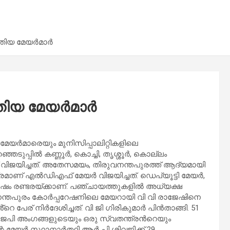
ിയ മേയർമാര്‍
ിയ മേയർമാര്‍
േയർമാരെയും മുനിസിപ്പാലിറ്റികളിലെ
ുപ്പില്‍ കണ്ണൂർ, കൊച്ചി, തൃശ്ശൂർ, കൊല്ലം
വിജയിച്ചത്. അതേസമയം, തിരുവനന്തപുരത്ത് ആദ്യമായി
മാണ് എൽഡിഎഫ് മേയര്‍ വിജയിച്ചത്. ഡെപ്യൂട്ടി മേയർ,
േഷം രണ്ടരയ്ക്കാണ്. പഞ്ചായത്തുകളിൽ അധ്യക്ഷ
നന്തപുരം കോര്‍പ്പറേഷനിലെ മേയറായി വി വി രാജേഷിനെ
േര് നിർദേശിച്ചത്. വി ജി ഗിരികുമാർ പിൻതാങ്ങി. 51
ബിജെപി അംഗങ്ങളുടെയും ഒരു സ്വതന്ത്രന്‍റെയും
െ മേയർ സ്ഥാനാർത്ഥി ആർ പി ശിവജിക്ക് 29