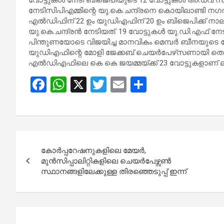
നേടിസിപിഎമ്മിന്റെ യു.കെ.ചന്ദ്രനെ കൊയിലാണ്ടി
എൽഡിഫിന് 22 ഉം യുഡിഎഫിന് 20 ഉം ബിജെപിക്ക് നാ
യു.കെ.ചന്ദ്രന്‍ നേടിയത്. 19 വോട്ടുകള്‍ യു.ഡി.എഫ്
പിന്തുണയോടെ വിജയിച്ച മാനവികം മെമ്പർ ബീനയുട
യു‍ഡിഎഫിന്റെ മോളി ജേക്കബ് ചെയർപേഴ്‌സണായി തെരഞ്ഞെട
എല്‍ഡിഎഫിലെ കെ കെ ജയമ്മയ്ക്ക് 23 വോട്ടുകളാണ് ലഭി
F
W
X
T
E
S
a
h
wi
m
h
ce
at
tt
ail
ar
b
s
er
e
Post
o
A
കോ‌ർപ്പറേഷനുകളിലെ മേയർ,
navigation
o
p
മുൻസിപ്പാലിറ്റികളിലെ ചെയർപേഴ്സൺ
സ്ഥാനങ്ങളിലേക്കുള്ള തിരഞ്ഞെടുപ്പ് ഇന്ന്
k
p