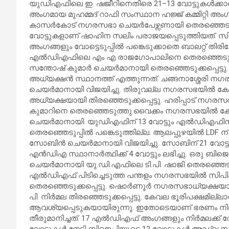
യുഡിഎഫിലെ ഇ. ഷജീറിനെതിരെ 21–13 വോട്ടുകള്‍ക്കാണ് മ
അംഗമായ മുഹമ്മദ് റാഫി സംസ്ഥാന ഹജ്ജ് കമ്മിറ്റി അ
കാസർകോട് നഗരസഭാ ചെയർപേഴ്സണായി തെരഞ്ഞെടുത്
വോട്ടുകളാണ് ഷാഹിന സലിം പരാജയപ്പെടുത്തിയത്. സി
അംഗങ്ങളും വോട്ടെടുപ്പിൽ പങ്കെടുക്കാതെ ബാലറ്റ് തി
എൽഡിഎഫിലെ എം എ രാജഗോപാലിനെ തെരഞ്ഞെടുത
സന്തോഷ് കുമാർ ചെയർമാനായി തെരഞ്ഞെടുക്കപ്പെട്
അധ്യക്ഷൻ സ്ഥാനത്ത് എത്തുന്നത്. ചങ്ങനാശ്ശേ
ചെയർമാനായി വിജയിച്ചു. തിരുവല്ല നഗരസഭയിൽ 
അധ്യക്ഷയായി തിരഞ്ഞെടുക്കപ്പെട്ടു. ഹരിപ്പാട് 
കുമാറിനെ തെരഞ്ഞെടുത്തു.വൈക്കം നഗരസഭയിൽ 
ചെയർമാനായി. യുഡിഎഫിന് 13 വോട്ടും എൽഡിഎഫിന് 9 വ
തെരഞ്ഞെടുപ്പിൽ പങ്കെടുത്തില്ല. ആലപ്പുഴയിൽ LD
സോബിൻ ചെയർമാനായി വിജയിച്ചു. സോബിന് 21 വോട്ടും യ
എന്‍ഡിഎ സ്ഥാനാർത്ഥിക്ക് 4 വോട്ടും ലഭിച്ചു. ഒരു ബ
ചെയർമാനായി യു.ഡി.എഫിലെ ടി.പി. ഷാജി തെരഞ്ഞെടുക്
എൽഡിഎഫ് പിടിച്ചെടുത്ത പന്തളം നഗരസഭയിൽ സിപി
തെരഞ്ഞെടുക്കപ്പെട്ടു. ഷൊർണൂർ നഗരസഭാധ്യക്ഷയായ
പി. നിർമല തിരഞ്ഞെടുക്കപ്പെട്ടു. കേവല ഭൂരിപക്ഷമി
ആവശ്യപ്പെടുകയായിരുന്നു. ഇതോടെയാണ് ഭരണം നില
തീരുമാനിച്ചത്. 17 എൽഡിഎഫ് അംഗങ്ങളും നിർമലക്ക് വ
വോട്ടുകൾ നേടി ബിജെപിയുടെ 12 വോട്ടുകൾ അഡ്വ സ