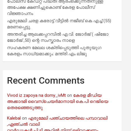
പോലീസ് കേഡറ്റ് പദ്ധതി ആരംഭിക്കുന്നതിനുള്ള
അപേക്ഷ ക്ഷണിച്ചുകൊണ്ട് കേരള പോലീസ്
വിജ്ഞാപനം
എരുമേലി ചരള കരോട്ട് വീട്ടിൽ നജീബ് കെ എച്ച് (55)
മരണപ്പെട്ടു.
അന്തരിച്ച ആ​ല​ക്ക​പ്പ​റമ്പിൽ​ എ.​വി. ജോ​ർ​ജ് ( ഷിജോ
ജോർജ് ,50) ന്റെ സംസ്കാരം നാളെ
സഹകരണ മേഖല ശക്തിപ്പെടുത്തി പുതുയുഗ
കേരളം സാധ്യമാക്കും: മന്ത്രി എം ലിജു
Recent Comments
Vivod iz zapoya na domy_ivMt
on
കേരള മീഡിയ
അക്കാദമി വൈസ്ചെയർമാനായി കെ.പി റെജിയെ
തെരഞ്ഞെടുത്തു
Kalebal
on
എരുമേലി പഞ്ചായത്തിലെ പമ്പാവാലി
,ഏഞ്ചൽ വാലി
വാർഡുകൾ പി ടി ആറിൽ നിന്ന് ഒഴിവാക്കണം