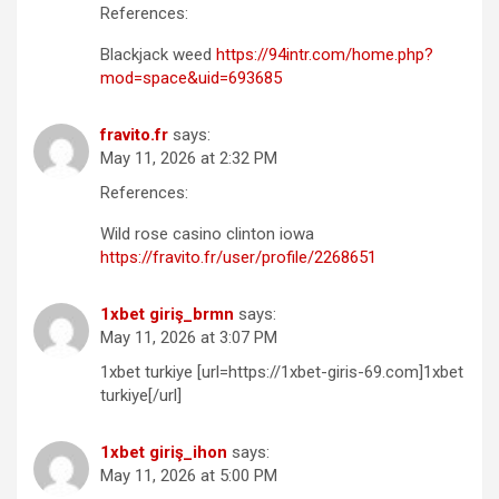
References:
Blackjack weed
https://94intr.com/home.php?
mod=space&uid=693685
fravito.fr
says:
May 11, 2026 at 2:32 PM
References:
Wild rose casino clinton iowa
https://fravito.fr/user/profile/2268651
1xbet giriş_brmn
says:
May 11, 2026 at 3:07 PM
1xbet turkiye [url=https://1xbet-giris-69.com]1xbet
turkiye[/url]
1xbet giriş_ihon
says:
May 11, 2026 at 5:00 PM