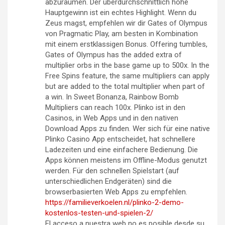
abzuräumen. Der überdurchschnittlich hohe
Hauptgewinn ist ein echtes Highlight. Wenn du
Zeus magst, empfehlen wir dir Gates of Olympus
von Pragmatic Play, am besten in Kombination
mit einem erstklassigen Bonus. Offering tumbles,
Gates of Olympus has the added extra of
multiplier orbs in the base game up to 500x. In the
Free Spins feature, the same multipliers can apply
but are added to the total multiplier when part of
a win. In Sweet Bonanza, Rainbow Bomb
Multipliers can reach 100x. Plinko ist in den
Casinos, in Web Apps und in den nativen
Download Apps zu finden. Wer sich für eine native
Plinko Casino App entscheidet, hat schnellere
Ladezeiten und eine einfachere Bedienung. Die
Apps können meistens im Offline-Modus genutzt
werden. Für den schnellen Spielstart (auf
unterschiedlichen Endgeräten) sind die
browserbasierten Web Apps zu empfehlen.
https://familieverkoelen.nl/plinko-2-demo-
kostenlos-testen-und-spielen-2/
El acceso a nuestra web no es posible desde su