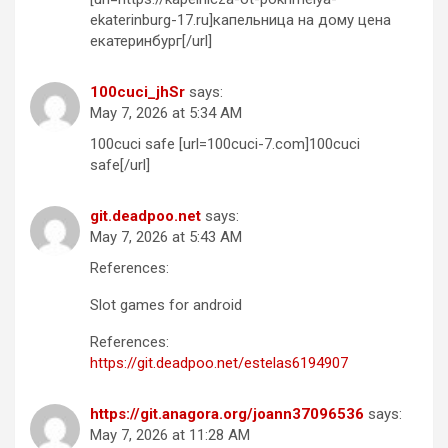
ekaterinburg-17.ru]капельница на дому цена
екатеринбург[/url]
100cuci_jhSr
says:
May 7, 2026 at 5:34 AM
100cuci safe [url=100cuci-7.com]100cuci
safe[/url]
git.deadpoo.net
says:
May 7, 2026 at 5:43 AM
References:
Slot games for android
References:
https://git.deadpoo.net/estelas6194907
https://git.anagora.org/joann37096536
says:
May 7, 2026 at 11:28 AM