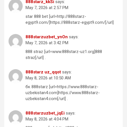
888starz_kkSi
says:
May 7, 2026 at 2:57 PM
star 888 bet [url=http://888starz-
egypt9.com/]https://888starz-egypt9.com/[/url]
888starzuzbet_ynOn
says:
May 7, 2026 at 3:42 PM
888 straz [url=www.888starz-uz1.org]888
straz[/url] .
888starz uz_qqot
says:
May 8, 2026 at 10:50 AM
бк 888starz [url=https://www.888starz-
uzbekistan4.com]https://www.888starz-
uzbekistan4.com[/url] .
888starzuzbet_jqEi
says:
May 8, 2026 at 4:04 PM