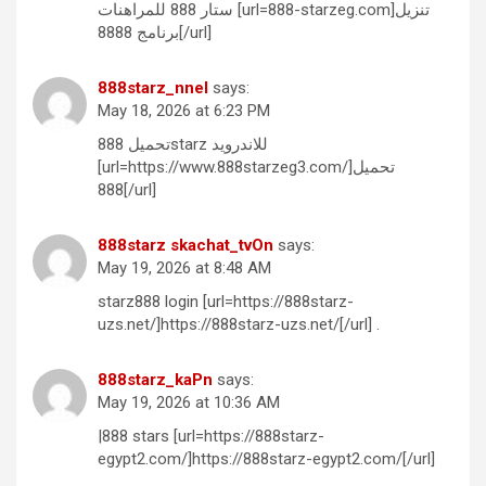
ستار 888 للمراهنات [url=888-starzeg.com]تنزيل
برنامج 8888[/url]
888starz_nnel
says:
May 18, 2026 at 6:23 PM
تحميل 888starz للاندرويد
[url=https://www.888starzeg3.com/]تحميل
888[/url]
888starz skachat_tvOn
says:
May 19, 2026 at 8:48 AM
starz888 login [url=https://888starz-
uzs.net/]https://888starz-uzs.net/[/url] .
888starz_kaPn
says:
May 19, 2026 at 10:36 AM
|888 stars [url=https://888starz-
egypt2.com/]https://888starz-egypt2.com/[/url]