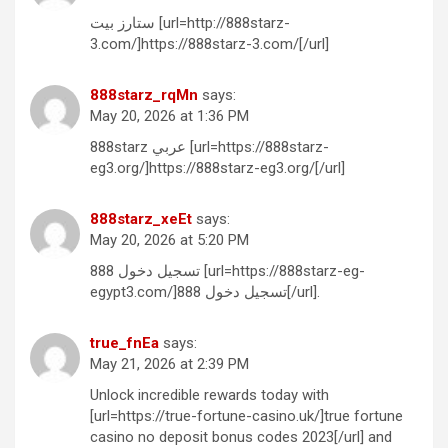
ستارز بيت [url=http://888starz-
3.com/]https://888starz-3.com/[/url]
888starz_rqMn
says:
May 20, 2026 at 1:36 PM
888starz عربي [url=https://888starz-
eg3.org/]https://888starz-eg3.org/[/url]
888starz_xeEt
says:
May 20, 2026 at 5:20 PM
تسجيل دخول 888 [url=https://888starz-eg-
egypt3.com/]تسجيل دخول 888[/url].
true_fnEa
says:
May 21, 2026 at 2:39 PM
Unlock incredible rewards today with
[url=https://true-fortune-casino.uk/]true fortune
casino no deposit bonus codes 2023[/url] and