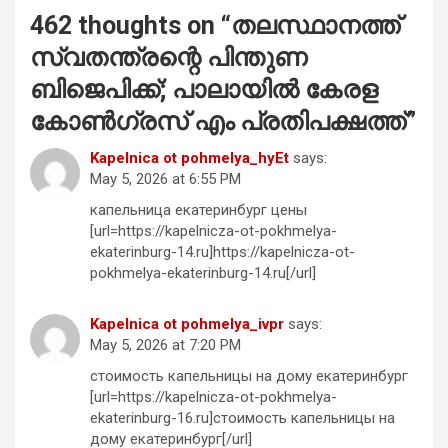
462 thoughts on “
തലസ്ഥാനത്ത്
സ്വതന്ത്രന്റെ പിന്തുണ
ബിജെപിക്ക്; പാലായില്‍ കേരള
കോണ്‍ഗ്രസ് എം പ്രതിപക്ഷത്ത്
”
Kapelnica ot pohmelya_hyEt
says:
May 5, 2026 at 6:55 PM
капельница екатеринбург цены
[url=https://kapelnicza-ot-pokhmelya-
ekaterinburg-14.ru]https://kapelnicza-ot-
pokhmelya-ekaterinburg-14.ru[/url]
Kapelnica ot pohmelya_ivpr
says:
May 5, 2026 at 7:20 PM
стоимость капельницы на дому екатеринбург
[url=https://kapelnicza-ot-pokhmelya-
ekaterinburg-16.ru]стоимость капельницы на
дому екатеринбург[/url]