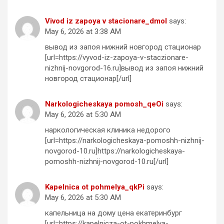
Vivod iz zapoya v stacionare_dmol
says:
May 6, 2026 at 3:38 AM
вывод из запоя нижний новгород стационар
[url=https://vyvod-iz-zapoya-v-staczionare-
nizhnij-novgorod-16.ru]вывод из запоя нижний
новгород стационар[/url]
Narkologicheskaya pomosh_qeOi
says:
May 6, 2026 at 5:30 AM
наркологическая клиника недорого
[url=https://narkologicheskaya-pomoshh-nizhnij-
novgorod-10.ru]https://narkologicheskaya-
pomoshh-nizhnij-novgorod-10.ru[/url]
Kapelnica ot pohmelya_qkPi
says:
May 6, 2026 at 5:30 AM
капельница на дому цена екатеринбург
[url=https://kapelnicza-ot-pokhmelya-