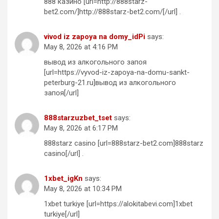
888 казино [url=http://888starz-
bet2.com/]http://888starz-bet2.com/[/url] .
vivod iz zapoya na domy_idPi
says:
May 8, 2026 at 4:16 PM
вывод из алкогольного запоя
[url=https://vyvod-iz-zapoya-na-domu-sankt-
peterburg-21.ru]вывод из алкогольного
запоя[/url]
888starzuzbet_tset
says:
May 8, 2026 at 6:17 PM
888starz casino [url=888starz-bet2.com]888starz
casino[/url] .
1xbet_igKn
says:
May 8, 2026 at 10:34 PM
1xbet turkiye [url=https://alokitabevi.com]1xbet
turkiye[/url]