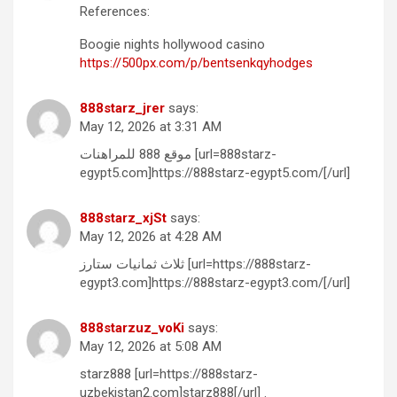
References:
Boogie nights hollywood casino
https://500px.com/p/bentsenkqyhodges
888starz_jrer
says:
May 12, 2026 at 3:31 AM
موقع 888 للمراهنات [url=888starz-
egypt5.com]https://888starz-egypt5.com/[/url]
888starz_xjSt
says:
May 12, 2026 at 4:28 AM
ثلاث ثمانيات ستارز [url=https://888starz-
egypt3.com]https://888starz-egypt3.com/[/url]
888starzuz_voKi
says:
May 12, 2026 at 5:08 AM
starz888 [url=https://888starz-
uzbekistan2.com]starz888[/url] .