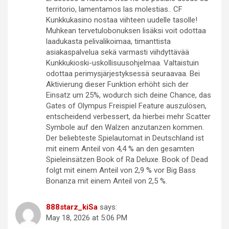
territorio, lamentamos las molestias.. CF
Kunkkukasino nostaa viihteen uudelle tasolle!
Muhkean tervetulobonuksen lisäksi voit odottaa
laadukasta pelivalikoimaa, timanttista
asiakaspalvelua sekä varmasti viihdyttävää
Kunkkukioski-uskollisuusohjelmaa. Valtaistuin
odottaa perimysjärjestyksessä seuraavaa. Bei
Aktivierung dieser Funktion erhöht sich der
Einsatz um 25%, wodurch sich deine Chance, das
Gates of Olympus Freispiel Feature auszulösen,
entscheidend verbessert, da hierbei mehr Scatter
Symbole auf den Walzen anzutanzen kommen.
Der beliebteste Spielautomat in Deutschland ist
mit einem Anteil von 4,4 % an den gesamten
Spieleinsätzen Book of Ra Deluxe. Book of Dead
folgt mit einem Anteil von 2,9 % vor Big Bass
Bonanza mit einem Anteil von 2,5 %.
888starz_kiSa
says:
May 18, 2026 at 5:06 PM