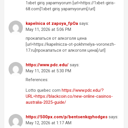
1xbet giriş yapamıyorum [url=https://1xbet-giris-
68.com]1xbet giriş yapamıyorum[/url]
kapelnica ot zapoya_fpOa
says:
May 11, 2026 at 5:06 PM
прокапаться от алкоголя цена
[url=https://kapelnicza-ot-pokhmelya-voronezh-
17.ru]прокапаться от алкоголя цена[/url]
https://www.pdc.edu/
says:
May 11, 2026 at 5:30 PM
References:
Lotto quebec com
https://www.pdc.edu/?
URL=https://blackcoin.co/new-online-casinos-
australia-2025-guide/
https://500px.com/p/bentsenkqyhodges
says:
May 12, 2026 at 1:17 AM