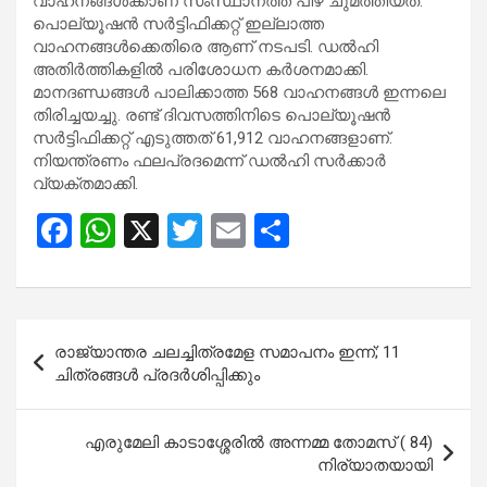
വാഹനങ്ങൾക്കാണ് സംസ്ഥാനത്ത് പിഴ ചുമത്തിയത്.
പൊല്യൂഷൻ സർട്ടിഫിക്കറ്റ് ഇല്ലാത്ത
വാഹനങ്ങൾക്കെതിരെ ആണ് നടപടി. ഡൽഹി
അതിർത്തികളിൽ പരിശോധന കർശനമാക്കി.
മാനദണ്ഡങ്ങൾ പാലിക്കാത്ത 568 വാഹനങ്ങൾ ഇന്നലെ
തിരിച്ചയച്ചു. രണ്ട് ദിവസത്തിനിടെ പൊല്യൂഷൻ
സർട്ടിഫിക്കറ്റ് എടുത്തത് 61,912 വാഹനങ്ങളാണ്.
നിയന്ത്രണം ഫലപ്രദമെന്ന് ഡൽഹി സർക്കാർ
വ്യക്തമാക്കി.
F
W
X
T
E
S
a
h
wi
m
h
ce
at
tt
ail
ar
b
s
er
e
Post
രാജ്യാന്തര ചലച്ചിത്രമേള സമാപനം ഇന്ന്; 11
o
A
navigation
ചിത്രങ്ങൾ പ്രദർശിപ്പിക്കും
o
p
k
p
എരുമേലി കാടാശ്ശേരിൽ അന്നമ്മ തോമസ് ( 84)
നിര്യാതയായി