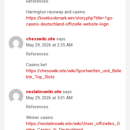
References:
Harrington raceway and casino
https://lovebookmark.win/story.php?title=1go-
casino-deutschland-offizielle-website-login
chesswiki.site
says:
May 29, 2026 at 2:35 AM
References:
Casino bet
https://chesswiki.site/wiki/Sportwetten_und_Belie
bte_Top_Slots
neolatinswiki.site
says:
May 29, 2026 at 5:01 AM
References:
Winner casino
https://neolatinswiki.site/wiki/Unser_offizielles_O
nline_Casino_fr_Deutschland