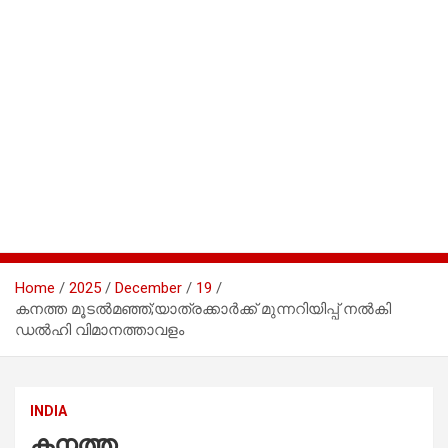
Home
2025
December
19
കനത്ത മൂടൽമഞ്ഞ്;യാത്രക്കാർക്ക് മുന്നറിയിപ്പ് നൽകി
ഡൽഹി വിമാനത്താവളം
INDIA
കനത്ത