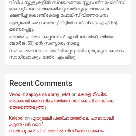
വിവിധ സ്കൂളുകളില്‍ സ്വയാശ്രയ സ്റ്റുഡന്‍റ് പോലീസ്
കേഡറ്റ് പദ്ധതി ആരംഭിക്കുന്നതിനുള്ള അപേക്ഷ
ക്ഷണിച്ചുകൊണ്ട് കേരള പോലീസ് വിജ്ഞാപനം
എരുമേലി ചരള കരോട്ട് വീട്ടിൽ നജീബ് കെ എച്ച് (55)
മരണപ്പെട്ടു.
അന്തരിച്ച ആ​ല​ക്ക​പ്പ​റമ്പിൽ​ എ.​വി. ജോ​ർ​ജ് ( ഷിജോ
ജോർജ് ,50) ന്റെ സംസ്കാരം നാളെ
സഹകരണ മേഖല ശക്തിപ്പെടുത്തി പുതുയുഗ കേരളം
സാധ്യമാക്കും: മന്ത്രി എം ലിജു
Recent Comments
Vivod iz zapoya na domy_ivMt
on
കേരള മീഡിയ
അക്കാദമി വൈസ്ചെയർമാനായി കെ.പി റെജിയെ
തെരഞ്ഞെടുത്തു
Kalebal
on
എരുമേലി പഞ്ചായത്തിലെ പമ്പാവാലി
,ഏഞ്ചൽ വാലി
വാർഡുകൾ പി ടി ആറിൽ നിന്ന് ഒഴിവാക്കണം