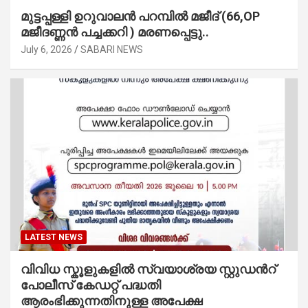
മുട്ടപ്പള്ളി ഉറുവാലൻ പറമ്പിൽ മജീദ് (66,OP
മജീദണ്ണൻ പച്ചക്കറി ) മരണപ്പെട്ടു..
July 6, 2026
SABARI NEWS
LATEST NEWS
വിവിധ സ്കൂളുകളില്‍ സ്വയാശ്രയ സ്റ്റുഡന്‍റ്
പോലീസ് കേഡറ്റ് പദ്ധതി
ആരംഭിക്കുന്നതിനുള്ള അപേക്ഷ