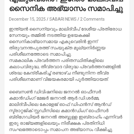
സൈനിക അഭ്യാസം സമാപിച്ചു
December 15, 2025
SABARI NEWS
2 Comments
ഇന്ത്യൻ സൈന്യവും മാലിദ്വീപ് ദേശീയ പ്രതിരോധ
സേനയും തമ്മിൽ നടത്തിയ ഉഭയകക്ഷി
സൈനികാഭ്യാസമായ എകുവെരിൻ ഇന്ന്
തിരുവനന്തപുരത്ത് സംയുക്ത മൂല്യനിർണ്ണയ
പരിശീലനത്തോടെ സമാപിച്ചു.
സമകാലിക പ്രവർത്തന പരിതസ്ഥിതികളിലെ
കലാപവിരുദ്ധ, തീവ്രവാദ വിരുദ്ധ പ്രവർത്തനങ്ങളിൽ
ശ്രദ്ധ കേന്ദ്രീകരിച്ച് രണ്ടാഴ്ച നീണ്ടുനിന്ന തീവ്ര
പരിശീലനമാണ് വിജയകരമായി പൂർത്തിയായത്.
ബൈസൺ ഡിവിഷനിലെ ജനറൽ ഓഫീസർ
കമാൻഡിംഗ് മേജർ ജനറൽ ആർ.ഡി.ശർമ്മ,
മാലിദ്വീപിലെ കോളേജ് ഓഫ് ഡിഫൻസ് ആൻഡ്
സ്ട്രാറ്റജിക് സ്റ്റഡീസിലെ കമാൻഡിംഗ് ഓഫീസർ
ബ്രിഗേഡിയർ ജനറൽ അബ്ദുള്ള ഇബ്രാഹിം എന്നിവർ
ഇരു രാജ്യങ്ങളിലെയും നിരീക്ഷക പ്രതിനിധി
സംഘത്തോടൊപ്പം സമാപന അഭ്യാസം വീക്ഷിച്ചു.