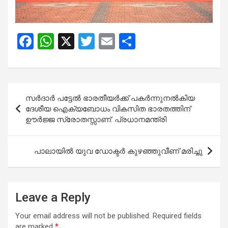
F
W
X
T
E
S
a
h
wi
m
h
ce
at
tt
ail
ar
b
s
er
e
Post
സർദാർ പട്ടേൽ ഭാരതീയർക്ക് പകർന്നുനൽകിയ
o
A
navigation
ദേശീയ ഐക്യബോധം വികസിത ഭാരതത്തിന്
o
p
ഊർജ്ജ സ്രോതസ്സാണ്: പ്രധാനമന്ത്രി
k
p
പാലായിൽ യുവ ഡോക്ടർ കുഴഞ്ഞുവീണ് മരിച്ചു
Leave a Reply
Your email address will not be published.
Required fields
are marked
*