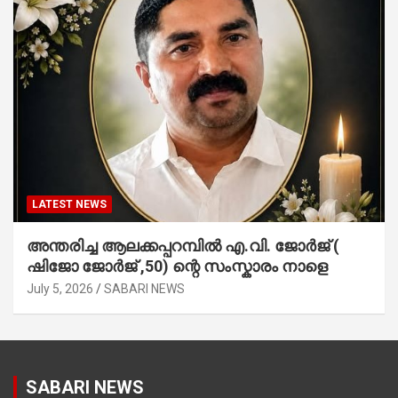
LATEST NEWS
അന്തരിച്ച ആ​ല​ക്ക​പ്പ​റമ്പിൽ​ എ.​വി. ജോ​ർ​ജ് (
ഷിജോ ജോർജ് ,50) ന്റെ സംസ്കാരം നാളെ
July 5, 2026
SABARI NEWS
SABARI NEWS