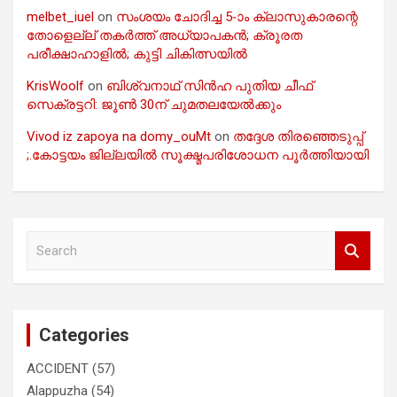
melbet_iuel
on
സംശയം ചോദിച്ച 5-ാം ക്ലാസുകാരന്റെ
തോളെല്ല് തകർത്ത് അധ്യാപകൻ; ക്രൂരത
പരീക്ഷാഹാളിൽ; കുട്ടി ചികിത്സയിൽ
KrisWoolf
on
ബിശ്വനാഥ് സിൻഹ പുതിയ ചീഫ്
സെക്രട്ടറി: ജൂൺ 30ന് ചുമതലയേൽക്കും
Vivod iz zapoya na domy_ouMt
on
തദ്ദേശ തിരഞ്ഞെടുപ്പ്
;.കോട്ടയം ജില്ലയിൽ സൂക്ഷ്മപരിശോധന പൂർത്തിയായി
S
e
a
r
c
Categories
h
ACCIDENT
(57)
Alappuzha
(54)