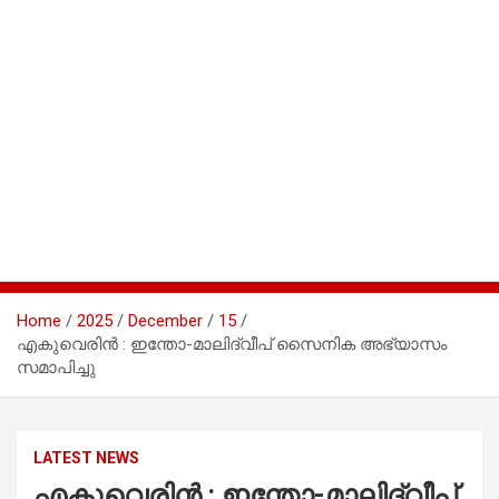
Home
2025
December
15
എകുവെരിൻ : ഇന്തോ-മാലിദ്വീപ് സൈനിക അഭ്യാസം
സമാപിച്ചു
LATEST NEWS
എകുവെരിൻ : ഇന്തോ-മാലിദ്വീപ്