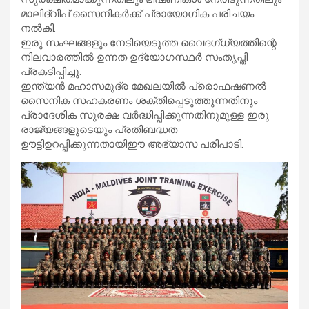
മാലിദ്വീപ് സൈനികർക്ക് പ്രായോഗിക പരിചയം
നൽകി.
ഇരു സംഘങ്ങളും നേടിയെടുത്ത വൈദഗ്ധ്യത്തിന്റെ
നിലവാരത്തിൽ ഉന്നത ഉദ്യോഗസ്ഥർ സംതൃപ്തി
പ്രകടിപ്പിച്ചു.
ഇന്ത്യൻ മഹാസമുദ്ര മേഖലയിൽ പ്രൊഫഷണൽ
സൈനിക സഹകരണം ശക്തിപ്പെടുത്തുന്നതിനും
പ്രാദേശിക സുരക്ഷ വർദ്ധിപ്പിക്കുന്നതിനുമുള്ള ഇരു
രാജ്യങ്ങളുടെയും പ്രതിബദ്ധത
ഊട്ടിഉറപ്പിക്കുന്നതായിഈ അഭ്യാസ പരിപാടി.