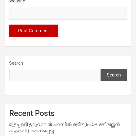
Website
Search
Search
Recent Posts
മുട്ടപ്പള്ളി ഉറുവാലൻ പറമ്പിൽ മജീദ് (66,OP മജീദണ്ണൻ
പച്ചക്കറി ) മരണപ്പെട്ടു..