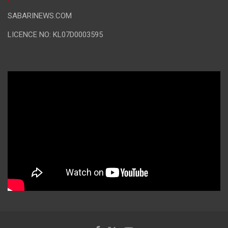
SABARINEWS.COM
LICENCE NO: KL07D0003595