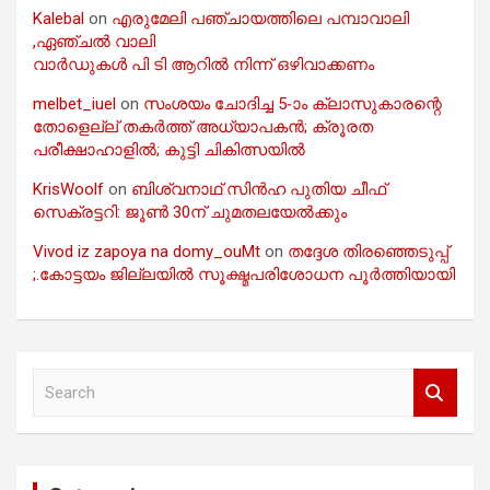
Kalebal
on
എരുമേലി പഞ്ചായത്തിലെ പമ്പാവാലി
,ഏഞ്ചൽ വാലി
വാർഡുകൾ പി ടി ആറിൽ നിന്ന് ഒഴിവാക്കണം
melbet_iuel
on
സംശയം ചോദിച്ച 5-ാം ക്ലാസുകാരന്റെ
തോളെല്ല് തകർത്ത് അധ്യാപകൻ; ക്രൂരത
പരീക്ഷാഹാളിൽ; കുട്ടി ചികിത്സയിൽ
KrisWoolf
on
ബിശ്വനാഥ് സിൻഹ പുതിയ ചീഫ്
സെക്രട്ടറി: ജൂൺ 30ന് ചുമതലയേൽക്കും
Vivod iz zapoya na domy_ouMt
on
തദ്ദേശ തിരഞ്ഞെടുപ്പ്
;.കോട്ടയം ജില്ലയിൽ സൂക്ഷ്മപരിശോധന പൂർത്തിയായി
S
e
a
r
c