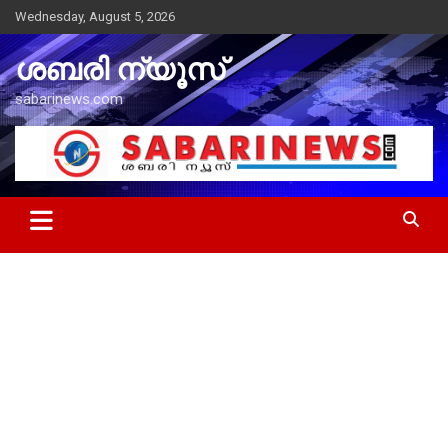
Skip
Wednesday, August 5, 2026
to
content
ശബരി ന്യൂസ്
sabarinews.com