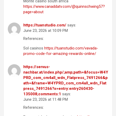
Monte casino south africa
https://www.canaddatv.com/@quinnschwing57?
page=about
https://tuanstudio.com/
says:
June 23, 2026 at 10:09 PM
References:
Sol casinos
https://tuanstudio.com/vavada-
promo-code-for-amazing-rewards-online/
https://servus-
nachbar.at/index.php/;amp;path=&focus=W4Y
PRD_com_cm4all_wdn_Flatpress_7491266&p
ath=&frame=W4YPRD_com_cm4all_wdn_Flat
press_7491266?x=entry:entry260430-
135008;comments:1
says:
June 23, 2026 at 11:48 PM
References: