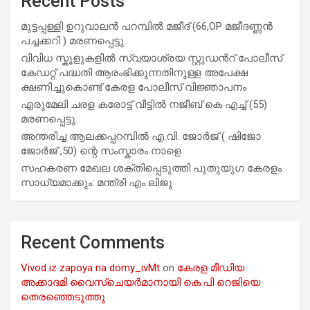
Recent Posts
മുട്ടപ്പള്ളി ഉറുവാലൻ പറമ്പിൽ മജീദ് (66,OP മജീദണ്ണൻ
പച്ചക്കറി ) മരണപ്പെട്ടു..
വിവിധ സ്കൂളുകളില്‍ സ്വയാശ്രയ സ്റ്റുഡന്‍റ് പോലീസ്
കേഡറ്റ് പദ്ധതി ആരംഭിക്കുന്നതിനുള്ള അപേക്ഷ
ക്ഷണിച്ചുകൊണ്ട് കേരള പോലീസ് വിജ്ഞാപനം
എരുമേലി ചരള കരോട്ട് വീട്ടിൽ നജീബ് കെ എച്ച് (55)
മരണപ്പെട്ടു.
അന്തരിച്ച ആ​ല​ക്ക​പ്പ​റമ്പിൽ​ എ.​വി. ജോ​ർ​ജ് ( ഷിജോ
ജോർജ് ,50) ന്റെ സംസ്കാരം നാളെ
സഹകരണ മേഖല ശക്തിപ്പെടുത്തി പുതുയുഗ കേരളം
സാധ്യമാക്കും: മന്ത്രി എം ലിജു
Recent Comments
Vivod iz zapoya na domy_ivMt
on
കേരള മീഡിയ
അക്കാദമി വൈസ്ചെയർമാനായി കെ.പി റെജിയെ
തെരഞ്ഞെടുത്തു