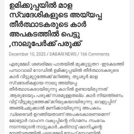
ഉമിക്കുപ്പയിൽ മാള
സ്വദേശികളുടെ അയ്യപ്പ
തീർത്ഥാടകരുടെ കാർ
അപകടത്തിൽ പെട്ടു
,നാലുപേർക്ക് പരുക്ക്
December 10, 2025
SABARI NEWS
166 Comments
എരുമേലി :ശബരിമല പാതയിൽ മുക്കൂട്ടുതറ -ഇടകടത്തി
പമ്പാവാലി റോഡിൽ ഉമിക്കുപ്പയിൽ തീർത്ഥാടകരുടെ
കാർ വീട്ടുമുറ്റത്തേക്ക് മറിഞ്ഞു .തൃശൂർ മാള
സ്വദേശികളായ നാലു അയ്യപ്പ
തീർത്ഥാടകരായിരുന്നു കാറിൽ ഉണ്ടായിരുന്നത്
.ആരുടേയും പരുക്ക് സരമുള്ളതല്ല .കാർ നിയന്ത്രണം
വിട്ട് വീട്ടുമുറ്റത്തേക്ക് മറിയുകയായിരുന്നു .വെളുപ്പിന്
അഞ്ചേമുക്കാൽ മണിക്കായിരുന്നു അപകടം
.ഡ്രൈവർ ഉറങ്ങിയതാണ് അപകടകാരണമെന്ന്
മോട്ടോർ വാഹന വകുപ്പിന്റെ നിഗമനം .സംഭവം
നടന്നയുടൻ നാട്ടുകാർ ,കരിനാട്ട് ഷാനിച്ചന്റെ
നേത്വതത്തിൽ എരുമേലി സേഫ് സോണിൽ