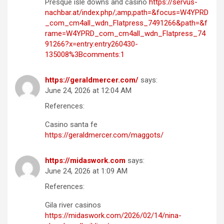
Presque isle downs and casino
https://servus-
nachbar.at/index.php/;amp;path=&focus=W4YPRD
_com_cm4all_wdn_Flatpress_7491266&path=&f
rame=W4YPRD_com_cm4all_wdn_Flatpress_74
91266?x=entry:entry260430-
135008%3Bcomments:1
https://geraldmercer.com/
says:
June 24, 2026 at 12:04 AM
References:
Casino santa fe
https://geraldmercer.com/maggots/
https://midaswork.com
says:
June 24, 2026 at 1:09 AM
References:
Gila river casinos
https://midaswork.com/2026/02/14/nina-