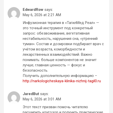
EdwardRow
says:
May 6, 2026 at 2:21 AM
Инфузионная терапия в «ТагилМед Реал» —
это точный инструмент под конкретный
запрос: обезвоживание, вегетативная
нестабильность, нарушения сна, «утренний
туман». Состав и дозировки подбирает врач с
учётом возраста, коморбидности и
лекарственных взаимодействий. Важно
понимать: больше компонентов не значит
лучше; главная ценность — фокус и
безопасность.
Получить дополнительную информацию –
http://narkologicheskaya-klinika-nizhnij-tagil0.ru
JaredBut
says:
May 6, 2026 at 3:01 AM
Этот текст призван помочь читателю
расширить кругозор и получить практические