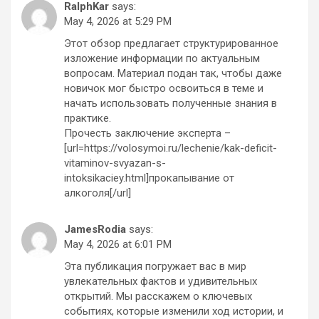
RalphKar
says:
May 4, 2026 at 5:29 PM
Этот обзор предлагает структурированное
изложение информации по актуальным
вопросам. Материал подан так, чтобы даже
новичок мог быстро освоиться в теме и
начать использовать полученные знания в
практике.
Прочесть заключение эксперта –
[url=https://volosymoi.ru/lechenie/kak-deficit-
vitaminov-svyazan-s-
intoksikaciey.html]прокапывание от
алкоголя[/url]
JamesRodia
says:
May 4, 2026 at 6:01 PM
Эта публикация погружает вас в мир
увлекательных фактов и удивительных
открытий. Мы расскажем о ключевых
событиях, которые изменили ход истории, и