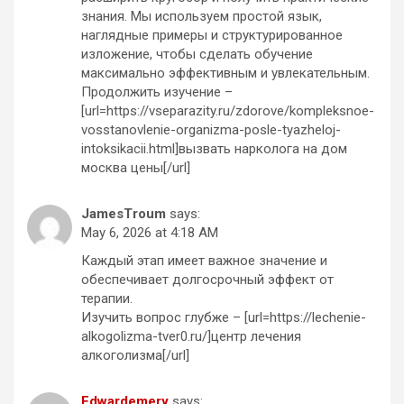
знания. Мы используем простой язык,
наглядные примеры и структурированное
изложение, чтобы сделать обучение
максимально эффективным и увлекательным.
Продолжить изучение –
[url=https://vseparazity.ru/zdorove/kompleksnoe-
vosstanovlenie-organizma-posle-tyazheloj-
intoksikacii.html]вызвать нарколога на дом
москва цены[/url]
JamesTroum
says:
May 6, 2026 at 4:18 AM
Каждый этап имеет важное значение и
обеспечивает долгосрочный эффект от
терапии.
Изучить вопрос глубже – [url=https://lechenie-
alkogolizma-tver0.ru/]центр лечения
алкоголизма[/url]
Edwardemery
says: