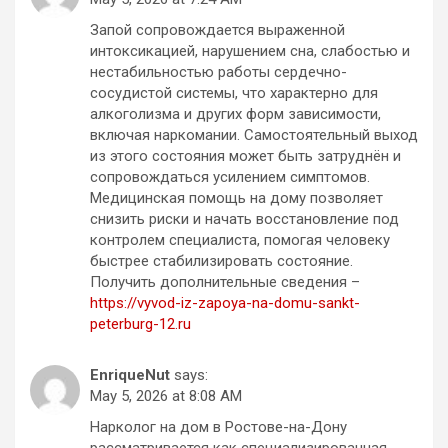
Запой сопровождается выраженной
интоксикацией, нарушением сна, слабостью и
нестабильностью работы сердечно-
сосудистой системы, что характерно для
алкоголизма и других форм зависимости,
включая наркомании. Самостоятельный выход
из этого состояния может быть затруднён и
сопровождаться усилением симптомов.
Медицинская помощь на дому позволяет
снизить риски и начать восстановление под
контролем специалиста, помогая человеку
быстрее стабилизировать состояние.
Получить дополнительные сведения –
https://vyvod-iz-zapoya-na-domu-sankt-
peterburg-12.ru
EnriqueNut
says:
May 5, 2026 at 8:08 AM
Нарколог на дом в Ростове-на-Дону