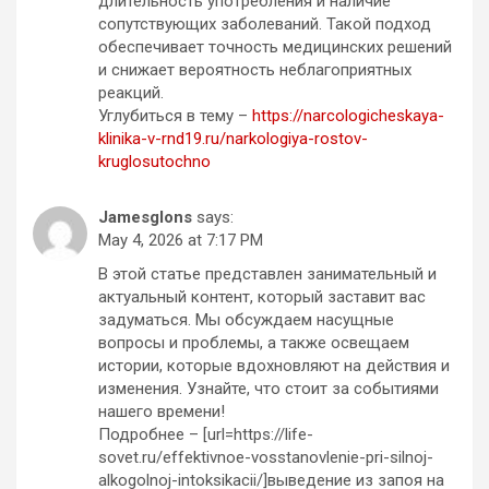
длительность употребления и наличие
сопутствующих заболеваний. Такой подход
обеспечивает точность медицинских решений
и снижает вероятность неблагоприятных
реакций.
Углубиться в тему –
https://narcologicheskaya-
klinika-v-rnd19.ru/narkologiya-rostov-
kruglosutochno
Jamesglons
says:
May 4, 2026 at 7:17 PM
В этой статье представлен занимательный и
актуальный контент, который заставит вас
задуматься. Мы обсуждаем насущные
вопросы и проблемы, а также освещаем
истории, которые вдохновляют на действия и
изменения. Узнайте, что стоит за событиями
нашего времени!
Подробнее – [url=https://life-
sovet.ru/effektivnoe-vosstanovlenie-pri-silnoj-
alkogolnoj-intoksikacii/]выведение из запоя на