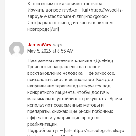
К основным показаниям относятся:
Изучить вопрос глубже – [url=https://vyvod-iz-
zapoya-v-staczionare-nizhnij-novgorod-
2.ru/]нарколог вывод из запоя в нижнем
новгороде[/url]
JamesWaw
says:
May 5, 2026 at 8:55 AM
Программы лечения в клинике «ДонМед
Трезвость» направлены на полное
восстановление человека — физическое,
психологическое и социальное. Каждое
направление терапии адаптируется под
конкретного пациента, чтобы достичь
максимально устойчивого результата. Врачи
используют современные методы и
препараты, снижающие риски побочных
эффектов и ускоряющие процесс
реабилитации.
Подробнее тут – [url=https://narcologicheskaya-