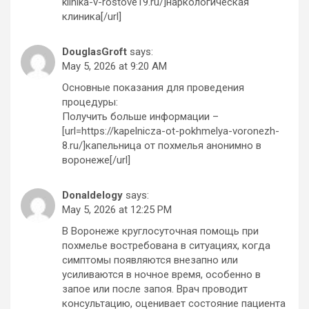
klinika-v-rostove19.ru/]наркологическая
клиника[/url]
DouglasGroft
says:
May 5, 2026 at 9:20 AM
Основные показания для проведения
процедуры:
Получить больше информации –
[url=https://kapelnicza-ot-pokhmelya-voronezh-
8.ru/]капельница от похмелья анонимно в
воронеже[/url]
Donaldelogy
says:
May 5, 2026 at 12:25 PM
В Воронеже круглосуточная помощь при
похмелье востребована в ситуациях, когда
симптомы появляются внезапно или
усиливаются в ночное время, особенно в
запое или после запоя. Врач проводит
консультацию, оценивает состояние пациента