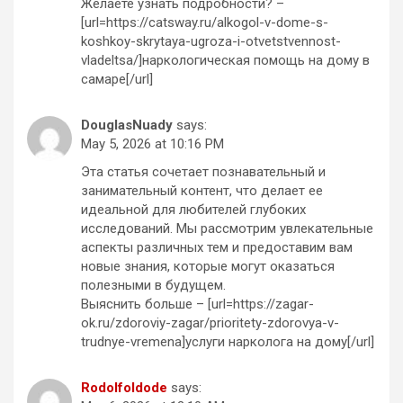
Желаете узнать подробности? –
[url=https://catsway.ru/alkogol-v-dome-s-
koshkoy-skrytaya-ugroza-i-otvetstvennost-
vladeltsa/]наркологическая помощь на дому в
самаре[/url]
DouglasNuady
says:
May 5, 2026 at 10:16 PM
Эта статья сочетает познавательный и
занимательный контент, что делает ее
идеальной для любителей глубоких
исследований. Мы рассмотрим увлекательные
аспекты различных тем и предоставим вам
новые знания, которые могут оказаться
полезными в будущем.
Выяснить больше – [url=https://zagar-
ok.ru/zdoroviy-zagar/prioritety-zdorovya-v-
trudnye-vremena]услуги нарколога на дому[/url]
RodolfoIdode
says: