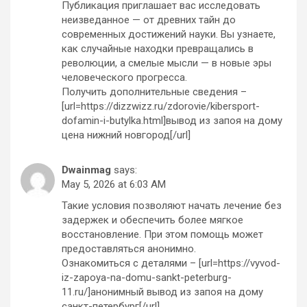
Публикация приглашает вас исследовать
неизведанное — от древних тайн до
современных достижений науки. Вы узнаете,
как случайные находки превращались в
революции, а смелые мысли — в новые эры
человеческого прогресса.
Получить дополнительные сведения –
[url=https://dizzwizz.ru/zdorovie/kibersport-
dofamin-i-butylka.html]вывод из запоя на дому
цена нижний новгород[/url]
Dwainmag
says:
May 5, 2026 at 6:03 AM
Такие условия позволяют начать лечение без
задержек и обеспечить более мягкое
восстановление. При этом помощь может
предоставляться анонимно.
Ознакомиться с деталями – [url=https://vyvod-
iz-zapoya-na-domu-sankt-peterburg-
11.ru/]анонимный вывод из запоя на дому
санкт-петербург[/url]