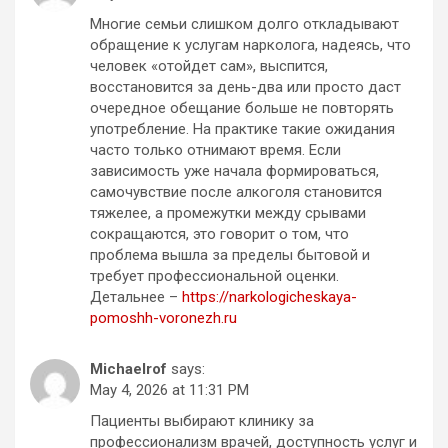
Многие семьи слишком долго откладывают
обращение к услугам нарколога, надеясь, что
человек «отойдет сам», выспится,
восстановится за день-два или просто даст
очередное обещание больше не повторять
употребление. На практике такие ожидания
часто только отнимают время. Если
зависимость уже начала формироваться,
самочувствие после алкоголя становится
тяжелее, а промежутки между срывами
сокращаются, это говорит о том, что
проблема вышла за пределы бытовой и
требует профессиональной оценки.
Детальнее –
https://narkologicheskaya-
pomoshh-voronezh.ru
Michaelrof
says:
May 4, 2026 at 11:31 PM
Пациенты выбирают клинику за
профессионализм врачей, доступность услуг и