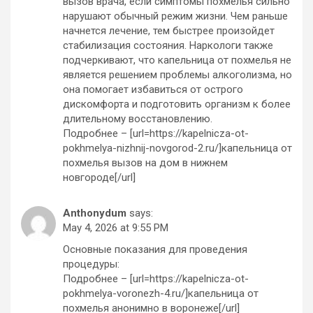
вызов врача, если симптомы похмелья сильно
нарушают обычный режим жизни. Чем раньше
начнется лечение, тем быстрее произойдет
стабилизация состояния. Наркологи также
подчеркивают, что капельница от похмелья не
является решением проблемы алкоголизма, но
она помогает избавиться от острого
дискомфорта и подготовить организм к более
длительному восстановлению.
Подробнее – [url=https://kapelnicza-ot-
pokhmelya-nizhnij-novgorod-2.ru/]капельница от
похмелья вызов на дом в нижнем
новгороде[/url]
Anthonydum
says:
May 4, 2026 at 9:55 PM
Основные показания для проведения
процедуры:
Подробнее – [url=https://kapelnicza-ot-
pokhmelya-voronezh-4.ru/]капельница от
похмелья анонимно в воронеже[/url]