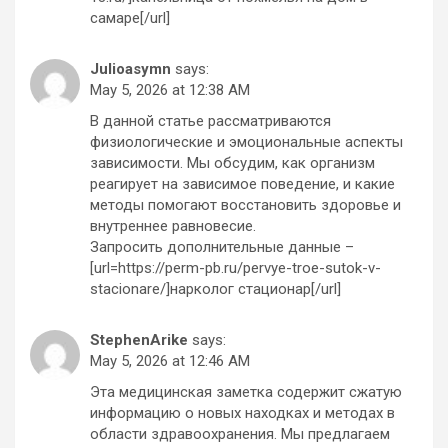
самаре[/url]
Julioasymn
says:
May 5, 2026 at 12:38 AM
В данной статье рассматриваются
физиологические и эмоциональные аспекты
зависимости. Мы обсудим, как организм
реагирует на зависимое поведение, и какие
методы помогают восстановить здоровье и
внутреннее равновесие.
Запросить дополнительные данные –
[url=https://perm-pb.ru/pervye-troe-sutok-v-
stacionare/]нарколог стационар[/url]
StephenArike
says:
May 5, 2026 at 12:46 AM
Эта медицинская заметка содержит сжатую
информацию о новых находках и методах в
области здравоохранения. Мы предлагаем