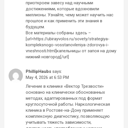
приоткроем завесу над научными
достижениями, которые вдохновили
миллионы. Узнайте, чему может научить нас
прошлое и как применить эти знания в
будущем.
Все материалы собраны здесь –
[url=https://ubirayvolos.ru/sovety/strategiya-
kompleksnogo-vosstanovleniya-zdorovya-i-
vneshnosti.html]капельницы от запоя на дому
нижний новгород[/url]
PhillipHaubs
says:
May 4, 2026 at 6:53 PM
Лечение в клинике «Вектор Трезвости»
основано на клинически обоснованных
методах, адаптированных под формат
круглосуточной работы. Наркологическая
клиника в Ростове-на-Дону применяет
комплексную диагностику, позволяющую
учитывать тяжесть зависимости,