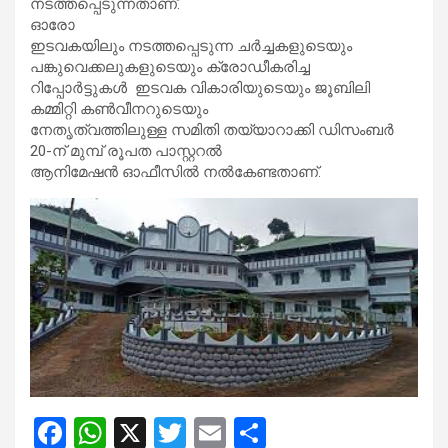
നടത്തപ്പെടുന്നതാണ്.
ഓരോ
ഇടവകയിലും നടത്തപ്പെടുന്ന ചർച്ചകളുടെയും
പങ്കുവെക്കലുകളുടെയും ക്രോഡീകരിച്ച
റിപ്പോർട്ടുകൾ ഇടവക വികാരിയുടെയും ജൂബിലി
കമ്മിറ്റി കൺവീനറുടെയും
നേതൃത്വത്തിലുള്ള സമിതി തയ്യാറാക്കി ഡിസംബർ
20-ന് മുമ്പ് രൂപത പാസ്റ്ററൽ
ആനിമേഷൻ ഓഫീസിൽ നൽകേണ്ടതാണ്.
F
W
X
T
E
S