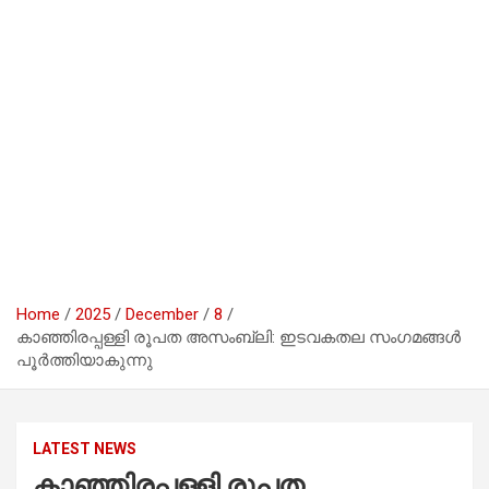
Home
2025
December
8
കാഞ്ഞിരപ്പള്ളി രൂപത അസംബ്ലി: ഇടവകതല സംഗമങ്ങൾ
പൂർത്തിയാകുന്നു
LATEST NEWS
കാഞ്ഞിരപ്പള്ളി രൂപത