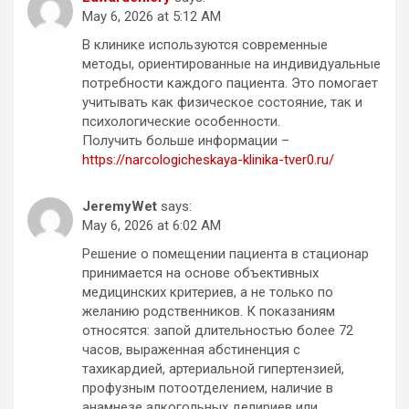
May 6, 2026 at 5:12 AM
В клинике используются современные
методы, ориентированные на индивидуальные
потребности каждого пациента. Это помогает
учитывать как физическое состояние, так и
психологические особенности.
Получить больше информации –
https://narcologicheskaya-klinika-tver0.ru/
JeremyWet
says:
May 6, 2026 at 6:02 AM
Решение о помещении пациента в стационар
принимается на основе объективных
медицинских критериев, а не только по
желанию родственников. К показаниям
относятся: запой длительностью более 72
часов, выраженная абстиненция с
тахикардией, артериальной гипертензией,
профузным потоотделением, наличие в
анамнезе алкогольных делириев или