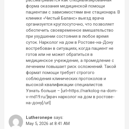
рассматривается как специализированная
форма оказания медицинской помощи
пациентам с зависимостями вне стационара. В
клинике «Чистый Баланс» выезд врача
организуется круглосуточно, что позволяет
обеспечить своевременное вмешательство
при ухудшении состояния в любое время
суток. Нарколог на дом в Ростове-на-Дону
востребован в ситуациях, когда пациент не
готов или не может обратиться в
медицинское учреждение, а промедление с
лечением повышает риск осложнений. Такой
формат помощи требует строгого
соблюдения клинических протоколов и
высокой квалификации специалистов.
Узнать больше – [url=https://narkolog-na-dom-
v-rnd19.ru/]врач нарколог на дом в ростове-
на-дону[/url]
Lutheronepe
says:
May 5, 2026 at 8:41 AM