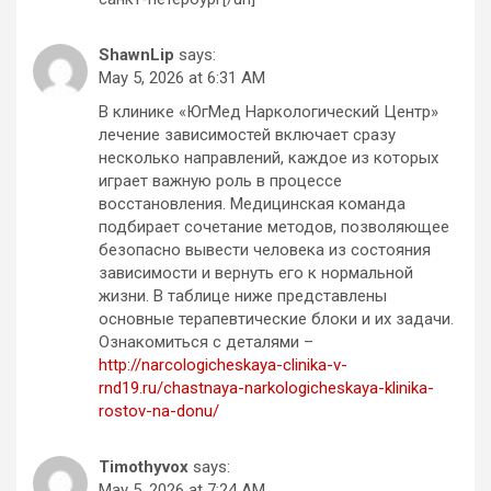
ShawnLip
says:
May 5, 2026 at 6:31 AM
В клинике «ЮгМед Наркологический Центр»
лечение зависимостей включает сразу
несколько направлений, каждое из которых
играет важную роль в процессе
восстановления. Медицинская команда
подбирает сочетание методов, позволяющее
безопасно вывести человека из состояния
зависимости и вернуть его к нормальной
жизни. В таблице ниже представлены
основные терапевтические блоки и их задачи.
Ознакомиться с деталями –
http://narcologicheskaya-clinika-v-
rnd19.ru/chastnaya-narkologicheskaya-klinika-
rostov-na-donu/
Timothyvox
says:
May 5, 2026 at 7:24 AM