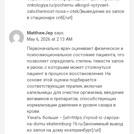
onkologiya.ru/pochemu-alkogol-vyzyvaet-
zalozhennost-nosa-i-otek/]выведение из запоя
в стационаре спб[/url]
MatthewJep
says:
May 6, 2026 at 2:13 AM
Первоначально врач оценивает физическое и
психоэмоциональное состояние пациента, что
позволяет определить степень тяжести запоя
и риски, с которыми может столкнуться
пациент в процессе восстановления. На
основе этой оценки подбирается
соответствующая терапия, включая
капельницы для очистки организма, введение
витаминов и препаратов, способствующих
нормализации давления и уровня сахара в
крови.
Узнать больше – [url=https://vyvod-iz-zapoya-
na-domu-ekaterinburg-16.ru/]анонимный вывод
из запоя на дому екатеринбург[/url]