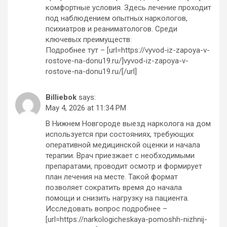
комфортные условия. Здесь лечение проходит
под наблюдением опытных наркологов,
психиатров и реаниматологов. Среди
ключевых преимуществ:
Подробнее тут – [url=https://vyvod-iz-zapoya-v-
rostove-na-donu19.ru/]vyvod-iz-zapoya-v-
rostove-na-donu19.ru/[/url]
Billiebok
says:
May 4, 2026 at 11:34 PM
В Нижнем Новгороде выезд нарколога на дом
используется при состояниях, требующих
оперативной медицинской оценки и начала
терапии. Врач приезжает с необходимыми
препаратами, проводит осмотр и формирует
план лечения на месте. Такой формат
позволяет сократить время до начала
помощи и снизить нагрузку на пациента.
Исследовать вопрос подробнее –
[url=https://narkologicheskaya-pomoshh-nizhnij-