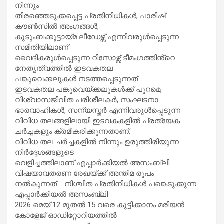
നിന്നും
തിരഞ്ഞെടുക്കപ്പെട്ട പ്രതിനിധികൾ, പാരിഷ്
കൗൺസിൽ അംഗങ്ങൾ,
കുടുംബക്കൂട്ടായ്മ ലീഡേഴ്സ് എന്നിവരുൾപ്പെടുന്ന
സമിതിയിലാണ്
വൈദികരുൾപ്പെടുന്ന റിസോഴ്സ് ടീമംഗത്തിൻ്റെ
നേതൃത്വത്തിൽ ഇടവകതല
പങ്കുവെക്കലുകൾ നടത്തപ്പെടുന്നത്.
ഇടവകതല പങ്കുവെയ്ക്കലുകൾക്ക് പുറമെ,
വിശ്വാസജീവിത പരിശീലകർ, സംഘടനാ
ഭാരവാഹികൾ, സന്യസ്തർ എന്നിവരുൾപ്പെടുന്ന
വിവിധ തലങ്ങളിലായി ഇടവകകളിൽ പ്രത്യേക
ചർച്ചകളും ക്രമീകരിക്കുന്നതാണ്.
വിവിധ തല ചർച്ചകളിൽ നിന്നും ഉരുത്തിരിയുന്ന
നിർദ്ദേശങ്ങളുടെ
വെളിച്ചത്തിലാണ് എപ്പാർക്കിയൽ അസംബ്ലി
വിഷയാവതരണ രേഖയ്ക്ക് അന്തിമ രൂപം
നൽകുന്നത്. നിശ്ചിത പ്രതിനിധികൾ പങ്കെടുക്കുന്ന
എപ്പാർക്കിയൽ അസംബ്ലി
2026 മെയ് 12 മുതൽ 15 വരെ കുട്ടിക്കാനം മരിയൻ
കോളേജ് ഓഡിറ്റോറിയത്തിൽ