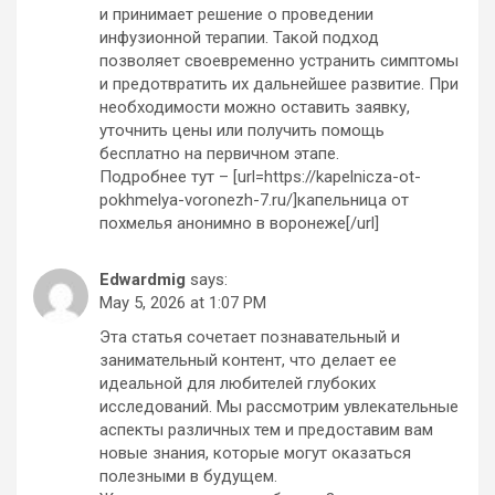
и принимает решение о проведении
инфузионной терапии. Такой подход
позволяет своевременно устранить симптомы
и предотвратить их дальнейшее развитие. При
необходимости можно оставить заявку,
уточнить цены или получить помощь
бесплатно на первичном этапе.
Подробнее тут – [url=https://kapelnicza-ot-
pokhmelya-voronezh-7.ru/]капельница от
похмелья анонимно в воронеже[/url]
Edwardmig
says:
May 5, 2026 at 1:07 PM
Эта статья сочетает познавательный и
занимательный контент, что делает ее
идеальной для любителей глубоких
исследований. Мы рассмотрим увлекательные
аспекты различных тем и предоставим вам
новые знания, которые могут оказаться
полезными в будущем.