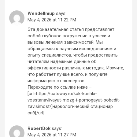
Wendellmup
says:
May 4, 2026 at 11:22 PM
Эта доказательная статья представляет
собой глубокое погружение в успехи и
вызовы лечения зависимостей. Мы
обращаемся к научным исследованиям и
опыту специалистов, чтобы предоставить
читателям надежные данные об
эффективности различных методик. Изучите,
что работает лучше всего, и получите
информацию от экспертов.
Переходите по ссылке ниже –
[url=https://catsway.ru/kak-koshki-
vosstanavlivayut-mozg-i-pomogayut-pobedit-
zavisimost/]наркологический стационар
спб[/url]
RobertDok
says:
May 4, 2026 at 11:27 PM