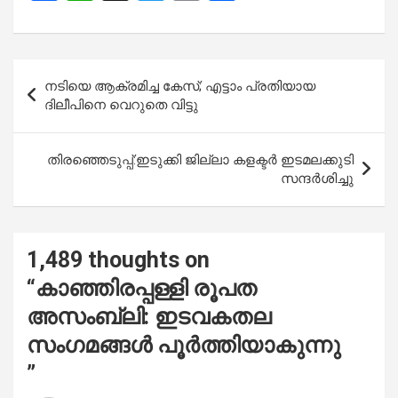
a
h
wi
m
h
ce
at
tt
ail
ar
b
s
er
e
Post
നടിയെ ആക്രമിച്ച കേസ്; എട്ടാം പ്രതിയായ
o
A
navigation
ദിലീപിനെ വെറുതെ വിട്ടു
o
p
k
p
തിരഞ്ഞെടുപ്പ്:ഇടുക്കി ജില്ലാ കളക്ടര്‍ ഇടമലക്കുടി
സന്ദര്‍ശിച്ചു
1,489 thoughts on
“
കാഞ്ഞിരപ്പള്ളി രൂപത
അസംബ്ലി: ഇടവകതല
സംഗമങ്ങൾ പൂർത്തിയാകുന്നു
”