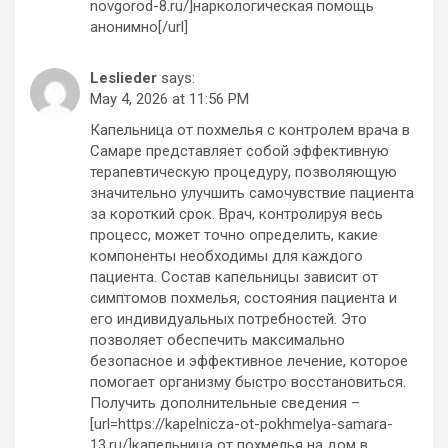
novgorod-8.ru/]наркологическая помощь
анонимно[/url]
Leslieder
says:
May 4, 2026 at 11:56 PM
Капельница от похмелья с контролем врача в
Самаре представляет собой эффективную
терапевтическую процедуру, позволяющую
значительно улучшить самочувствие пациента
за короткий срок. Врач, контролируя весь
процесс, может точно определить, какие
компоненты необходимы для каждого
пациента. Состав капельницы зависит от
симптомов похмелья, состояния пациента и
его индивидуальных потребностей. Это
позволяет обеспечить максимально
безопасное и эффективное лечение, которое
помогает организму быстро восстановиться.
Получить дополнительные сведения –
[url=https://kapelnicza-ot-pokhmelya-samara-
13.ru/]капельница от похмелья на дом в