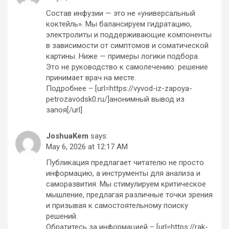
Состав инфузии — это не «универсальный
коктейль». Мы балансируем гидратацию,
электролиты и поддерживающие компоненты
в зависимости от симптомов и соматической
картины. Ниже — примеры логики подбора.
Это не руководство к самолечению: решение
принимает врач на месте.
Подробнее – [url=https://vyvod-iz-zapoya-
petrozavodsk0.ru/]анонимный вывод из
запоя[/url]
JoshuaKem
says:
May 6, 2026 at 12:17 AM
Публикация предлагает читателю не просто
информацию, а инструменты для анализа и
саморазвития. Мы стимулируем критическое
мышление, предлагая различные точки зрения
и призывая к самостоятельному поиску
решений.
Обратитесь за информацией – [url=https://rak-