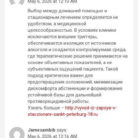
May 6, 2026 at 12:10 AM
Выбор между домашней помощью и
стационарным лечением определяется не
удобством, а медицинской
целесообразностью. В условиях клиники
исключаются внешние триггеры,
обеспечивается изоляция от источников
алкоголя и создается контролируемая среда,
где терапевтические решения принимаются на
основе объективных показателей, а не
субъективных ощущений пациента. Такой
подход критически важен для
предотвращения осложнений, минимизации
дискомфорта абстиненции и формирования
устойчивой базы для дальнейшей
противорецидивной работы.
Узнать больше –
http://vyvod-iz-zapoya-v-
staczionare-sankt-peterburg-18.ru
Jamesambib
says:
May 6, 2026 at 12:16 AM