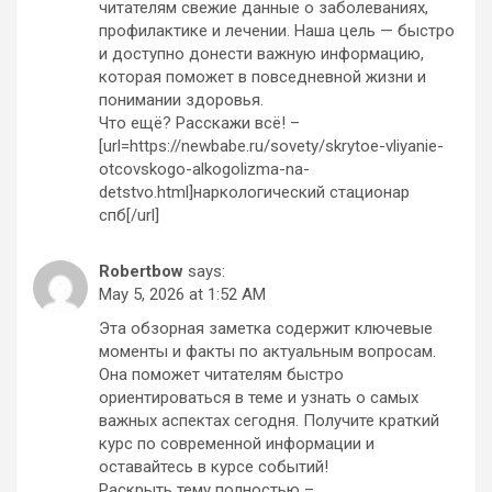
читателям свежие данные о заболеваниях,
профилактике и лечении. Наша цель — быстро
и доступно донести важную информацию,
которая поможет в повседневной жизни и
понимании здоровья.
Что ещё? Расскажи всё! –
[url=https://newbabe.ru/sovety/skrytoe-vliyanie-
otcovskogo-alkogolizma-na-
detstvo.html]наркологический стационар
спб[/url]
Robertbow
says:
May 5, 2026 at 1:52 AM
Эта обзорная заметка содержит ключевые
моменты и факты по актуальным вопросам.
Она поможет читателям быстро
ориентироваться в теме и узнать о самых
важных аспектах сегодня. Получите краткий
курс по современной информации и
оставайтесь в курсе событий!
Раскрыть тему полностью –