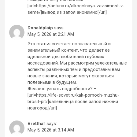
[url=https://acturia.ru/alkogolnaya-zavisimost-v-
seme/]вывод из запоя анонимно[/url]
Donaldplaip
says:
May 5, 2026 at 2:21 AM
Эта статья сочетает познавательный и
занимательный контент, что делает ее
идеальной для любителей глубоких
исследований. Мы рассмотрим увлекательные
аспекты различных тем и предоставим вам
новые знания, которые могут оказаться
полезными в будущем.
Желаете узнать подробности? –
[url=https://life-sovet.ru/kak-pomoch-muzhu-
brosit-pit/]капельница после запоя нижний
новгород[/url]
Bretthaf
says:
May 5, 2026 at 3:14 AM