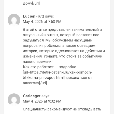
дому[/url]
LucienFrutt
says:
May 4, 2026 at 7:53 PM
В этой статье представлен занимательный и
актуальный контент, который заставит вас
задуматься. Мы обсуждаем насущные
вопросы и проблемы, а также освещаем
истории, которые вдохновляют на действия и
изменения. Узнайте, что стоит за событиями
нашего времени!
Как это работает — подробно –
[url=https://detki-detishki.ru/kak-pomoch-
blizkomu-pri-zapoe.html]прокапаться от
алкоголя[/url]
Carlosget
says:
May 4, 2026 at 9:32 PM
Специалисты рекомендуют не откладывать