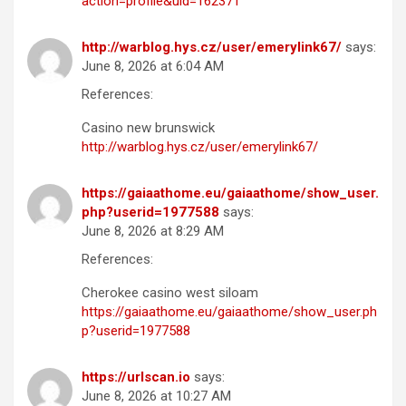
action=profile&uid=162371
http://warblog.hys.cz/user/emerylink67/
says:
June 8, 2026 at 6:04 AM
References:
Casino new brunswick
http://warblog.hys.cz/user/emerylink67/
https://gaiaathome.eu/gaiaathome/show_user.
php?userid=1977588
says:
June 8, 2026 at 8:29 AM
References:
Cherokee casino west siloam
https://gaiaathome.eu/gaiaathome/show_user.ph
p?userid=1977588
https://urlscan.io
says:
June 8, 2026 at 10:27 AM