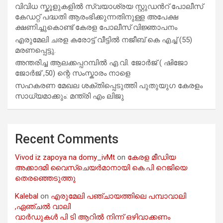
വിവിധ സ്കൂളുകളില്‍ സ്വയാശ്രയ സ്റ്റുഡന്‍റ് പോലീസ്
കേഡറ്റ് പദ്ധതി ആരംഭിക്കുന്നതിനുള്ള അപേക്ഷ
ക്ഷണിച്ചുകൊണ്ട് കേരള പോലീസ് വിജ്ഞാപനം
എരുമേലി ചരള കരോട്ട് വീട്ടിൽ നജീബ് കെ എച്ച് (55)
മരണപ്പെട്ടു.
അന്തരിച്ച ആ​ല​ക്ക​പ്പ​റമ്പിൽ​ എ.​വി. ജോ​ർ​ജ് ( ഷിജോ
ജോർജ് ,50) ന്റെ സംസ്കാരം നാളെ
സഹകരണ മേഖല ശക്തിപ്പെടുത്തി പുതുയുഗ കേരളം
സാധ്യമാക്കും: മന്ത്രി എം ലിജു
Recent Comments
Vivod iz zapoya na domy_ivMt
on
കേരള മീഡിയ
അക്കാദമി വൈസ്ചെയർമാനായി കെ.പി റെജിയെ
തെരഞ്ഞെടുത്തു
Kalebal
on
എരുമേലി പഞ്ചായത്തിലെ പമ്പാവാലി
,ഏഞ്ചൽ വാലി
വാർഡുകൾ പി ടി ആറിൽ നിന്ന് ഒഴിവാക്കണം