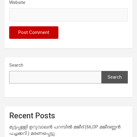
Website
Search
Search
Recent Posts
മുട്ടപ്പള്ളി ഉറുവാലൻ പറമ്പിൽ മജീദ് (66,OP മജീദണ്ണൻ
പച്ചക്കറി ) മരണപ്പെട്ടു..