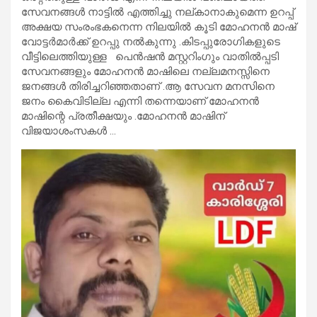
സേവനങ്ങൾ നാട്ടിൽ എത്തിച്ചു നല്കാനാകുമെന്ന ഉറപ്പ്
അക്ഷയ സംരംഭകനെന്ന നിലയിൽ കൂടി മോഹനൻ മാഷ്
വോട്ടർമാർക്ക് ഉറപ്പു നൽകുന്നു .കിടപ്പുരോഗികളുടെ
വീട്ടിലെത്തിയുള്ള പെൻഷൻ മസ്റ്ററിംഗും വാതിൽപ്പടി
സേവനങ്ങളും മോഹനൻ മാഷിലെ നല്ലമനസ്സിനെ
ജനങ്ങൾ തിരിച്ചറിഞ്ഞതാണ് .ആ സേവന മനസിനെ
ജനം കൈവിടില്ല എന്നി തന്നെയാണ് മോഹനൻ
മാഷിന്റെ പ്രതീക്ഷയും .മോഹനൻ മാഷിന്
വിജയാശംസകൾ …