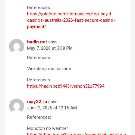
References:
https://jobdoot.com/companies/top-payid-
casinos-australia-2026-fast-secure-casino-
payment/
hadln.net
says:
May 7, 2026 at 3:08 PM
References:
Vicksburg ms casinos
References:
https://hadln.net:9443/vernon52u77994
may22.ru
says:
June 2, 2026 at 12:15 AM
References:
Moncton nb weather
https://https://may22.ru/user/sweetsbabies0//use