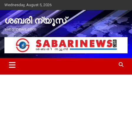
Skip
Wednesday, August 5, 2026
to
content
ശബരി ന്യൂസ്
sabarinews.com