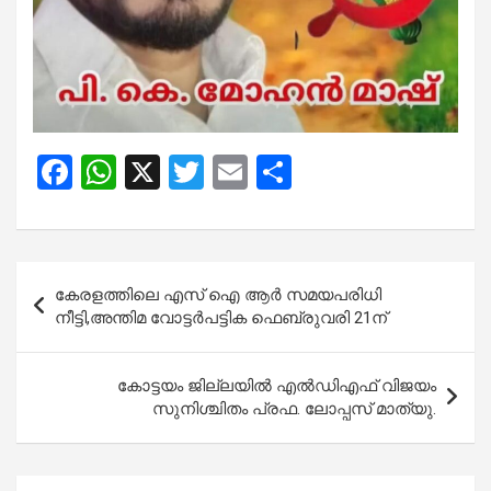
F
W
X
T
E
S
a
h
wi
m
h
ce
at
tt
ail
ar
b
s
er
e
Post
കേരളത്തിലെ എസ് ഐ ആര്‍ സമയപരിധി
o
A
navigation
നീട്ടി,അന്തിമ വോട്ടര്‍പട്ടിക ഫെബ്രുവരി 21ന്
o
p
k
p
കോട്ടയം ജില്ലയിൽ എൽഡിഎഫ് വിജയം
സുനിശ്ചിതം പ്രഫ. ലോപ്പസ് മാത്യു.