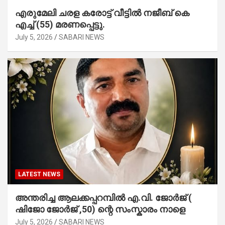
എരുമേലി ചരള കരോട്ട് വീട്ടിൽ നജീബ് കെ
എച്ച് (55) മരണപ്പെട്ടു.
July 5, 2026
SABARI NEWS
LATEST NEWS
അന്തരിച്ച ആ​ല​ക്ക​പ്പ​റമ്പിൽ​ എ.​വി. ജോ​ർ​ജ് (
ഷിജോ ജോർജ് ,50) ന്റെ സംസ്കാരം നാളെ
July 5, 2026
SABARI NEWS