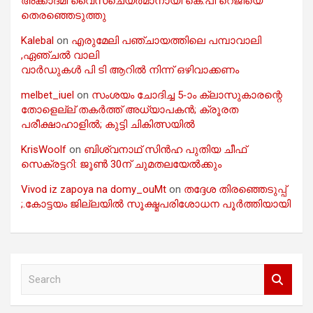
അക്കാദമി വൈസ്ചെയർമാനായി കെ.പി റെജിയെ
തെരഞ്ഞെടുത്തു
Kalebal
on
എരുമേലി പഞ്ചായത്തിലെ പമ്പാവാലി
,ഏഞ്ചൽ വാലി
വാർഡുകൾ പി ടി ആറിൽ നിന്ന് ഒഴിവാക്കണം
melbet_iuel
on
സംശയം ചോദിച്ച 5-ാം ക്ലാസുകാരന്റെ
തോളെല്ല് തകർത്ത് അധ്യാപകൻ; ക്രൂരത
പരീക്ഷാഹാളിൽ; കുട്ടി ചികിത്സയിൽ
KrisWoolf
on
ബിശ്വനാഥ് സിൻഹ പുതിയ ചീഫ്
സെക്രട്ടറി: ജൂൺ 30ന് ചുമതലയേൽക്കും
Vivod iz zapoya na domy_ouMt
on
തദ്ദേശ തിരഞ്ഞെടുപ്പ്
;.കോട്ടയം ജില്ലയിൽ സൂക്ഷ്മപരിശോധന പൂർത്തിയായി
S
e
a