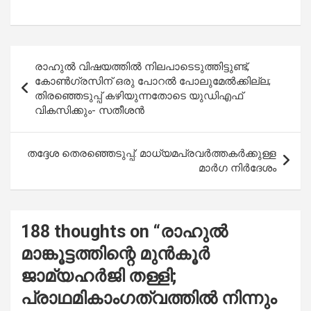
a
h
wi
m
h
ce
at
tt
ail
ar
b
s
er
e
Post
രാഹുൽ വിഷയത്തിൽ നിലപാടെടുത്തിട്ടുണ്ട്,
o
A
navigation
കോൺഗ്രസിന് ഒരു പോറൽ പോലുമേൽക്കില്ല;
o
p
തിരഞ്ഞെടുപ്പ് കഴിയുന്നതോടെ യുഡിഎഫ്
വികസിക്കും- സതീശൻ
k
p
തദ്ദേശ തെരഞ്ഞെടുപ്പ്: മാധ്യമപ്രവര്‍ത്തകര്‍ക്കുള്ള
മാര്‍ഗ നിര്‍ദേശം
188 thoughts on “
രാഹുൽ
മാങ്കൂട്ടത്തിന്റെ മുൻകൂർ
ജാമ്യഹർജി തള്ളി;
പ്രാഥമികാംഗത്വത്തിൽ നിന്നും