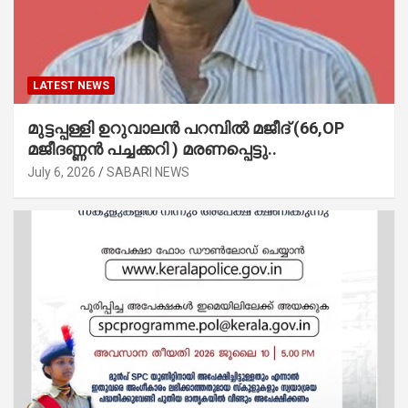
LATEST NEWS
മുട്ടപ്പള്ളി ഉറുവാലൻ പറമ്പിൽ മജീദ് (66,OP
മജീദണ്ണൻ പച്ചക്കറി ) മരണപ്പെട്ടു..
July 6, 2026
SABARI NEWS