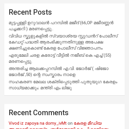
Recent Posts
മുട്ടപ്പള്ളി ഉറുവാലൻ പറമ്പിൽ മജീദ് (66,OP മജീദണ്ണൻ
പച്ചക്കറി ) മരണപ്പെട്ടു..
വിവിധ സ്കൂളുകളില്‍ സ്വയാശ്രയ സ്റ്റുഡന്‍റ് പോലീസ്
കേഡറ്റ് പദ്ധതി ആരംഭിക്കുന്നതിനുള്ള അപേക്ഷ
ക്ഷണിച്ചുകൊണ്ട് കേരള പോലീസ് വിജ്ഞാപനം
എരുമേലി ചരള കരോട്ട് വീട്ടിൽ നജീബ് കെ എച്ച് (55)
മരണപ്പെട്ടു.
അന്തരിച്ച ആ​ല​ക്ക​പ്പ​റമ്പിൽ​ എ.​വി. ജോ​ർ​ജ് ( ഷിജോ
ജോർജ് ,50) ന്റെ സംസ്കാരം നാളെ
സഹകരണ മേഖല ശക്തിപ്പെടുത്തി പുതുയുഗ കേരളം
സാധ്യമാക്കും: മന്ത്രി എം ലിജു
Recent Comments
Vivod iz zapoya na domy_ivMt
on
കേരള മീഡിയ