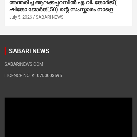
അന്തരിച്ച ആ​ല​ക്ക​പ്പ​റമ്പിൽ​ എ.​വി. ജോ​ർ​ജ് (
ഷിജോ ജോർജ് ,50) ന്റെ സംസ്കാരം നാളെ
July 5, 2026
SABARI NEWS
SABARI NEWS
SABARINEWS.COM
LICENCE NO: KL07D0003595