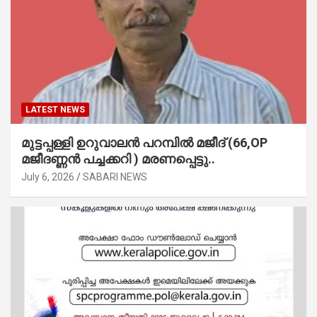
LATEST NEWS
മുട്ടപ്പള്ളി ഉറുവാലൻ പറമ്പിൽ മജീദ് (66,OP
മജീദണ്ണൻ പച്ചക്കറി ) മരണപ്പെട്ടു..
July 6, 2026
SABARI NEWS