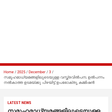
Home
2025
December
3
സമൂഹമാധ്യമങ്ങളിലൂടെയുള്ള വസ്ത്രവിൽപന; ഉൽപന്നം
നൽകാത്ത ഉടമയ്ക്കു പിഴയിട്ട് ഉപഭോക്തൃ കമ്മിഷൻ
LATEST NEWS
സമൂഹമാധ്യമങ്ങളിലൂടെയുള്ള