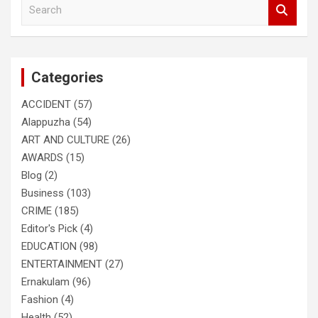
S
e
a
r
c
Categories
h
ACCIDENT
(57)
Alappuzha
(54)
ART AND CULTURE
(26)
AWARDS
(15)
Blog
(2)
Business
(103)
CRIME
(185)
Editor's Pick
(4)
EDUCATION
(98)
ENTERTAINMENT
(27)
Ernakulam
(96)
Fashion
(4)
Health
(52)