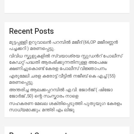
Recent Posts
മുട്ടപ്പള്ളി ഉറുവാലൻ പറമ്പിൽ മജീദ് (66,OP മജീദണ്ണൻ
പച്ചക്കറി ) മരണപ്പെട്ടു..
വിവിധ സ്കൂളുകളില്‍ സ്വയാശ്രയ സ്റ്റുഡന്‍റ് പോലീസ്
കേഡറ്റ് പദ്ധതി ആരംഭിക്കുന്നതിനുള്ള അപേക്ഷ
ക്ഷണിച്ചുകൊണ്ട് കേരള പോലീസ് വിജ്ഞാപനം
എരുമേലി ചരള കരോട്ട് വീട്ടിൽ നജീബ് കെ എച്ച് (55)
മരണപ്പെട്ടു.
അന്തരിച്ച ആ​ല​ക്ക​പ്പ​റമ്പിൽ​ എ.​വി. ജോ​ർ​ജ് ( ഷിജോ
ജോർജ് ,50) ന്റെ സംസ്കാരം നാളെ
സഹകരണ മേഖല ശക്തിപ്പെടുത്തി പുതുയുഗ കേരളം
സാധ്യമാക്കും: മന്ത്രി എം ലിജു