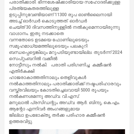
പരാതിക്കാരി. ഭിന്നശേഷിക്കാരിയായ സഹോദരിക്കുള്ള
പ്രത്യേകതരത്തിലുള്ള
ഉടുപ്പിനുവേണ്ടിയാണ് 11300 രൂപ ഓൺലൈനായി
അടച്ച് ഓർഡർ കൊടുത്തത്. ഓർഡർ
ചെയ്ത് 30 ദിവസത്തിനുള്ളിൽ നൽകുമെന്നായിരുന്നു
വാഗ്ദാനം. ഇതു നടക്കാതെ
വന്നതോടെ ഉടമയെ ഫോണിലൂടെയും
സമൂഹമാധ്യമത്തിലൂടെയും പലകുറി
ബന്ധപ്പെട്ടെങ്കിലും മറുപടിയുണ്ടായില്ല. തുടർന്ന് 2024
സെപ്റ്റംബറിൽ വക്കീൽ
നോട്ടീസും നൽകി. പരാതി പരിഗണിച്ച കമ്മീഷൻ
എതിർകക്ഷി
ഹാജരാകാത്തതിനാലും തെളിവുകൾ
നൽകാത്തതിനാലും പരാതിക്കാരിക്ക് നഷ്ടപരിഹാരവും
വസ്ത്രവിലയും കോടതിച്ചെലവായി 5000 രൂപയും
നൽകണശമന്നു അഡ്വ. വി.എസ്.
മനുലാൽ പ്രസിഡന്റും അഡ്വ. ആർ. ബിന്ദു, കെ.എം.
ആന്റോ എന്നിവർ അംഗങ്ങളുമായ
ജില്ലാ ഉപഭോക്തൃ തർക്ക പരിഹാര കമ്മീഷൻ
ഉത്തരവിട്ടു.