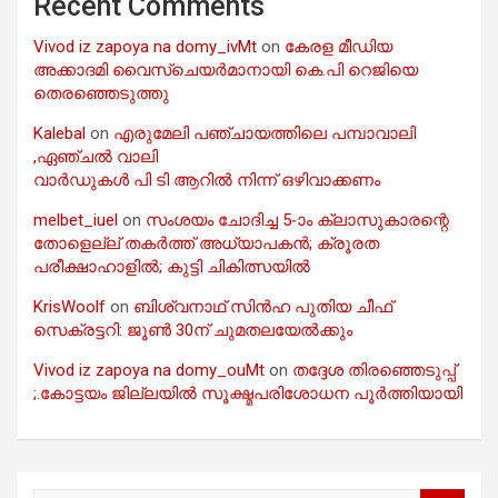
Recent Comments
Vivod iz zapoya na domy_ivMt
on
കേരള മീഡിയ
അക്കാദമി വൈസ്ചെയർമാനായി കെ.പി റെജിയെ
തെരഞ്ഞെടുത്തു
Kalebal
on
എരുമേലി പഞ്ചായത്തിലെ പമ്പാവാലി
,ഏഞ്ചൽ വാലി
വാർഡുകൾ പി ടി ആറിൽ നിന്ന് ഒഴിവാക്കണം
melbet_iuel
on
സംശയം ചോദിച്ച 5-ാം ക്ലാസുകാരന്റെ
തോളെല്ല് തകർത്ത് അധ്യാപകൻ; ക്രൂരത
പരീക്ഷാഹാളിൽ; കുട്ടി ചികിത്സയിൽ
KrisWoolf
on
ബിശ്വനാഥ് സിൻഹ പുതിയ ചീഫ്
സെക്രട്ടറി: ജൂൺ 30ന് ചുമതലയേൽക്കും
Vivod iz zapoya na domy_ouMt
on
തദ്ദേശ തിരഞ്ഞെടുപ്പ്
;.കോട്ടയം ജില്ലയിൽ സൂക്ഷ്മപരിശോധന പൂർത്തിയായി