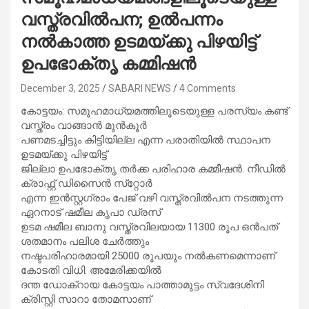
വസ്ത്രവിൽപന; ഉൽപന്നം
നൽകാത്ത ഉടമയ്ക്കു പിഴയിട്ട്
ഉപഭോക്തൃ കമ്മിഷൻ
December 3, 2025
SABARI NEWS
4 Comments
കോട്ടയം: സമൂഹമാധ്യമത്തിലൂടെയുള്ള പരസ്യം കണ്ട്
വസ്ത്രം വാങ്ങാൻ മുൻകൂർ
പണമടച്ചിട്ടും കിട്ടിയില്ല എന്ന പരാതിയിൽ സ്ഥാപന
ഉടമയ്ക്കു പിഴയിട്ട്
ജില്ലാ ഉപഭോക്തൃ തർക്ക പരിഹാര കമ്മീഷൻ. നീഡിൽ
ക്രാഫ്റ്റ് ഡിസൈൻ സ്‌റ്റോർ
എന്ന ഇൻസ്റ്റഗ്രാം പേജ് വഴി വസ്ത്രവിൽപന നടത്തുന്ന
ഏറനാട് ഷമീല കൃപാ ഡ്രസ്
ഉടമ ഷമീല ബാനു വസ്ത്രവിലയായ 11300 രൂപ ഒൻപത്
ശതമാനം പലിശ ചേർത്തും
നഷ്ടപരിഹാരമായി 25000 രൂപയും നൽകണമെന്നാണ്
കോടതി വിധി. അമേരിക്കയിൽ
ദന്ത ഡോക്റായ കോട്ടയം പാത്താമുട്ടം സ്വദേശിനി
ക്രിസ്റ്റി സാറാ തോമസാണ്