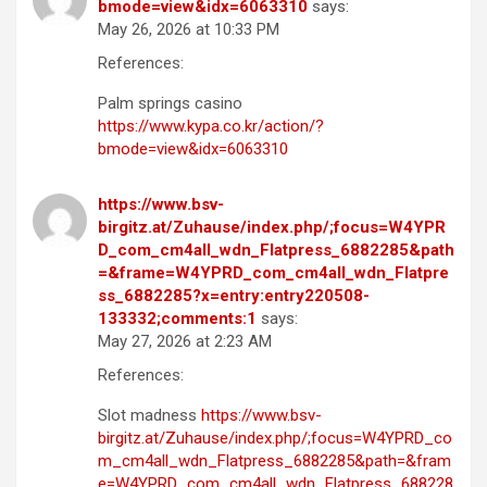
bmode=view&idx=6063310
says:
May 26, 2026 at 10:33 PM
References:
Palm springs casino
https://www.kypa.co.kr/action/?
bmode=view&idx=6063310
https://www.bsv-
birgitz.at/Zuhause/index.php/;focus=W4YPR
D_com_cm4all_wdn_Flatpress_6882285&path
=&frame=W4YPRD_com_cm4all_wdn_Flatpre
ss_6882285?x=entry:entry220508-
133332;comments:1
says:
May 27, 2026 at 2:23 AM
References:
Slot madness
https://www.bsv-
birgitz.at/Zuhause/index.php/;focus=W4YPRD_co
m_cm4all_wdn_Flatpress_6882285&path=&fram
e=W4YPRD_com_cm4all_wdn_Flatpress_688228