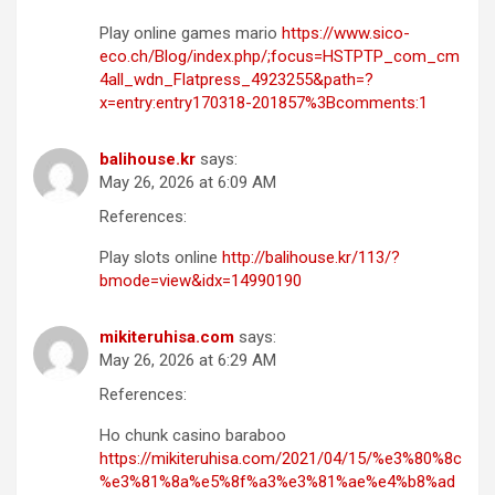
Play online games mario
https://www.sico-
eco.ch/Blog/index.php/;focus=HSTPTP_com_cm
4all_wdn_Flatpress_4923255&path=?
x=entry:entry170318-201857%3Bcomments:1
balihouse.kr
says:
May 26, 2026 at 6:09 AM
References:
Play slots online
http://balihouse.kr/113/?
bmode=view&idx=14990190
mikiteruhisa.com
says:
May 26, 2026 at 6:29 AM
References:
Ho chunk casino baraboo
https://mikiteruhisa.com/2021/04/15/%e3%80%8c
%e3%81%8a%e5%8f%a3%e3%81%ae%e4%b8%ad