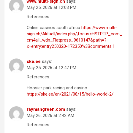
www.multi-sign.ch
says:
May 25, 2026 at 12:03 PM
References:
Online casinos south africa
https://www.multi-
sign.ch/Aktuell/index.php/;focus=HSTPTP_com_
cm4all_wdn_Flatpress_9610147&path=?
x=entry:entry250320-172350%3Bcomments:1
ske.ee
says:
May 25, 2026 at 12:47 PM
References:
Hoosier park racing and casino
https://ske.ee/en/2021/08/15/hello-world-2/
raymangreen.com
says:
May 26, 2026 at 2:42 AM
References: