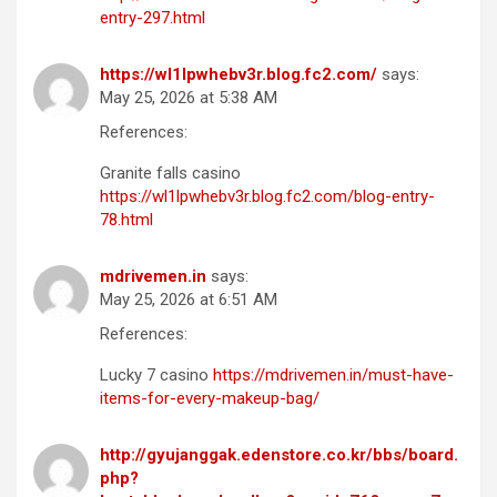
entry-297.html
https://wl1lpwhebv3r.blog.fc2.com/
says:
May 25, 2026 at 5:38 AM
References:
Granite falls casino
https://wl1lpwhebv3r.blog.fc2.com/blog-entry-
78.html
mdrivemen.in
says:
May 25, 2026 at 6:51 AM
References:
Lucky 7 casino
https://mdrivemen.in/must-have-
items-for-every-makeup-bag/
http://gyujanggak.edenstore.co.kr/bbs/board.
php?