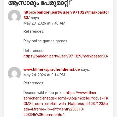
ആസാമും പേരുമാറ്റി
”
https://bandori.party/user/971329/markpastor
33/
says:
May 23, 2026 at 7:40 AM
References:
Play online games games
References:
https://bandori.party/user/971329/markpastor33/
www.tillner-sprachendienst.de
says:
May 24, 2026 at 9:14 PM
References:
Deuces wild video poker
https://www.tillner-
sprachendienst.de/Home/Blog/mobile/;focus=TK
OMSI_com_cm4all_wdn_Flatpress_26037123&p
ath=&frame=?x=entry:entry250610-
203346%3Bcomments:1