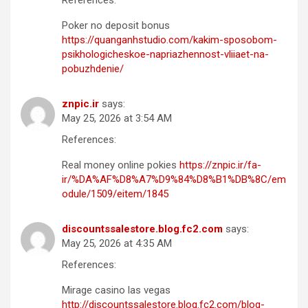
References:
Poker no deposit bonus
https://quanganhstudio.com/kakim-sposobom-
psikhologicheskoe-napriazhennost-vliiaet-na-
pobuzhdenie/
znpic.ir
says:
May 25, 2026 at 3:54 AM
References:
Real money online pokies
https://znpic.ir/fa-
ir/%DA%AF%D8%A7%D9%84%D8%B1%DB%8C/em
odule/1509/eitem/1845
discountssalestore.blog.fc2.com
says:
May 25, 2026 at 4:35 AM
References:
Mirage casino las vegas
http://discountssalestore.blog.fc2.com/blog-