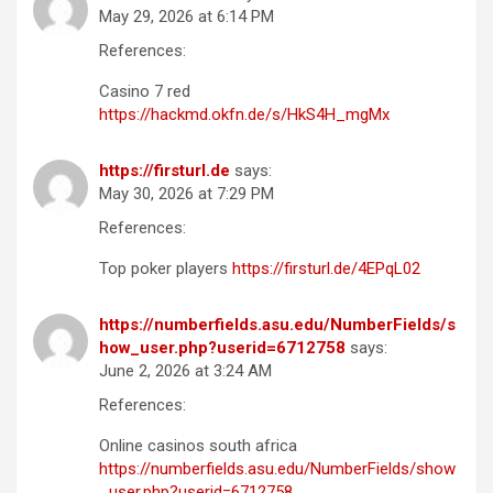
May 29, 2026 at 6:14 PM
References:
Casino 7 red
https://hackmd.okfn.de/s/HkS4H_mgMx
https://firsturl.de
says:
May 30, 2026 at 7:29 PM
References:
Top poker players
https://firsturl.de/4EPqL02
https://numberfields.asu.edu/NumberFields/s
how_user.php?userid=6712758
says:
June 2, 2026 at 3:24 AM
References:
Online casinos south africa
https://numberfields.asu.edu/NumberFields/show
_user.php?userid=6712758