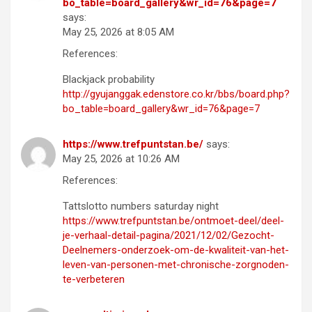
bo_table=board_gallery&wr_id=76&page=7
says:
May 25, 2026 at 8:05 AM
References:
Blackjack probability
http://gyujanggak.edenstore.co.kr/bbs/board.php?
bo_table=board_gallery&wr_id=76&page=7
https://www.trefpuntstan.be/
says:
May 25, 2026 at 10:26 AM
References:
Tattslotto numbers saturday night
https://www.trefpuntstan.be/ontmoet-deel/deel-
je-verhaal-detail-pagina/2021/12/02/Gezocht-
Deelnemers-onderzoek-om-de-kwaliteit-van-het-
leven-van-personen-met-chronische-zorgnoden-
te-verbeteren