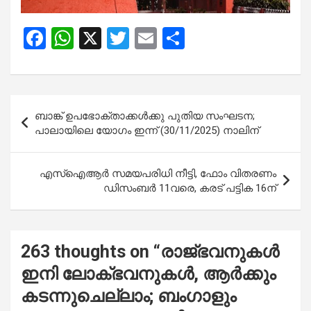
F
W
X
T
E
S
a
h
wi
m
h
ce
at
tt
ail
ar
b
s
er
e
Post
ബാങ്ക് ഉപഭോക്താക്കൾക്കു പുതിയ സംഘടന;
o
A
navigation
പാലായിലെ യോഗം ഇന്ന് (30/11/2025) നാലിന്
o
p
k
p
എസ്ഐആര്‍ സമയപരിധി നീട്ടി, ഫോം വിതരണം
ഡിസംബര്‍ 11വരെ, കരട് പട്ടിക 16ന്
263 thoughts on “
രാജ്ഭവനുകള്‍
ഇനി ലോക്ഭവനുകള്‍, ആര്‍ക്കും
കടന്നുചെല്ലാം; ബംഗാളും