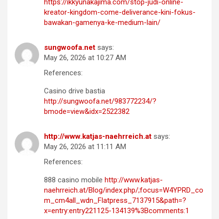
https://ikkyunakajima.com/stop-judi-online-
kreator-kingdom-come-deliverance-kini-fokus-
bawakan-gamenya-ke-medium-lain/
sungwoofa.net
says:
May 26, 2026 at 10:27 AM
References:
Casino drive bastia
http://sungwoofa.net/983772234/?
bmode=view&idx=2522382
http://www.katjas-naehrreich.at
says:
May 26, 2026 at 11:11 AM
References:
888 casino mobile
http://www.katjas-
naehrreich.at/Blog/index.php/;focus=W4YPRD_co
m_cm4all_wdn_Flatpress_7137915&path=?
x=entry:entry221125-134139%3Bcomments:1