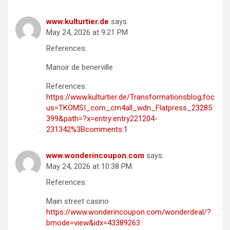
www.kulturtier.de
says:
May 24, 2026 at 9:21 PM
References:
Manoir de benerville
References:
https://www.kulturtier.de/Transformationsblog;foc
us=TKOMSI_com_cm4all_wdn_Flatpress_23285
399&path=?x=entry:entry221204-
231342%3Bcomments:1
www.wonderincoupon.com
says:
May 24, 2026 at 10:38 PM
References:
Main street casino
https://www.wonderincoupon.com/wonderdeal/?
bmode=view&idx=43389263