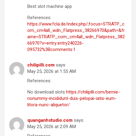
Best slot machine app
References:
https://www.fcla.de/index.php/;focus=STRATP_c
om_cm4all_wdn_Flatpress_38266970&path=&fr
ame=STRATP_com_cm4all_wdn_Flatpress_382
66970?x=entry:entry240226-
095732%3Bcomments:1
chilipilli.com
says:
May 25, 2026 at 1:55 AM
References:
No download slots
https://chilipilli.com/bernie-
nonummy-incididunt-duis-pelopai-iatis-eum-
litora-nunc-aliquetor/
quanganhstudio.com
says:
May 25, 2026 at 2:09 AM