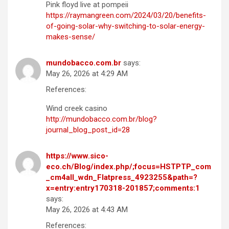
Pink floyd live at pompeii
https://raymangreen.com/2024/03/20/benefits-
of-going-solar-why-switching-to-solar-energy-
makes-sense/
mundobacco.com.br
says:
May 26, 2026 at 4:29 AM
References:
Wind creek casino
http://mundobacco.com.br/blog?
journal_blog_post_id=28
https://www.sico-
eco.ch/Blog/index.php/;focus=HSTPTP_com
_cm4all_wdn_Flatpress_4923255&path=?
x=entry:entry170318-201857;comments:1
says:
May 26, 2026 at 4:43 AM
References: