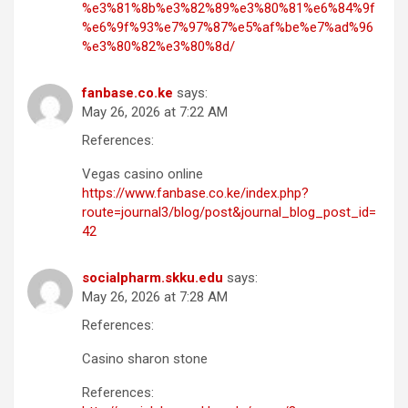
%e3%81%8b%e3%82%89%e3%80%81%e6%84%9f
%e6%9f%93%e7%97%87%e5%af%be%e7%ad%96
%e3%80%82%e3%80%8d/
fanbase.co.ke
says:
May 26, 2026 at 7:22 AM
References:
Vegas casino online
https://www.fanbase.co.ke/index.php?
route=journal3/blog/post&journal_blog_post_id=
42
socialpharm.skku.edu
says:
May 26, 2026 at 7:28 AM
References:
Casino sharon stone
References: