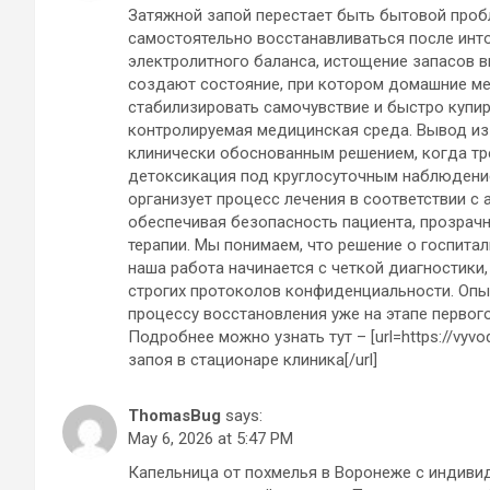
Затяжной запой перестает быть бытовой пробл
самостоятельно восстанавливаться после инт
электролитного баланса, истощение запасов 
создают состояние, при котором домашние м
стабилизировать самочувствие и быстро купи
контролируемая медицинская среда. Вывод из
клинически обоснованным решением, когда тре
детоксикация под круглосуточным наблюдение
организует процесс лечения в соответствии с
обеспечивая безопасность пациента, прозрач
терапии. Мы понимаем, что решение о госпитал
наша работа начинается с четкой диагностики
строгих протоколов конфиденциальности. Опы
процессу восстановления уже на этапе первого
Подробнее можно узнать тут – [url=https://vyvod
запоя в стационаре клиника[/url]
ThomasBug
says:
May 6, 2026 at 5:47 PM
Капельница от похмелья в Воронеже с индиви