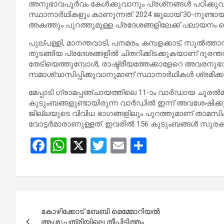
അനുഭാവപൂര്‍വം കേള്‍ക്കുവാനും പ്രശ്‌നങ്ങള്‍ പഠിക്
സ്ഥാനാര്‍ഥികളും കാണുന്നത്. 2024 ജൂലായ് 30-നുണ്ടായ
അകത്തും പുറത്തുമുള്ള പ്രദേശങ്ങളിലേക്ക് പലായനം ച
പുല്പള്ളി, മാനന്തവാടി, പനമരം, കമ്പളക്കാട്, സുല്‍ത്ത
തുടങ്ങിയ പ്രദേശങ്ങളില്‍ ചിതറിക്കിടക്കുകയാണ് ദുരന്
തേടിയെത്തുമ്പോള്‍, രാഷ്ട്രീയത്തേക്കാളേറെ അവരനുഭവിക്
സമാശ്വാസിപ്പിക്കുവാനുമാണ് സ്ഥാനാര്‍ഥികള്‍ ശ്രമിക്കു
മേപ്പാടി ഗ്രാമപ്പഞ്ചായത്തിലെ 11-ാം വാര്‍ഡായ ചൂരല്‍മലയ
കുടുംബങ്ങളുണ്ടായിരുന്ന വാര്‍ഡില്‍ ഇന്ന് അവശേഷിക്ക
ജില്ലയുടെ വിവിധ ഭാഗങ്ങളിലും പുറത്തുമാണ് താമസിക്കു
വോട്ടര്‍മാരാണുള്ളത്. ഇവരില്‍ 156 കുടുംബങ്ങള്‍ സുരക്ഷി
F
W
X
T
E
S
a
h
wi
m
h
ce
at
tt
ail
ar
b
s
er
e
Post
o
A
കോഴിക്കോട് ബേബി മെമ്മോറിയൽ
navigation
ആശുപത്രിയിലെ തീപ്പിടിത്തം