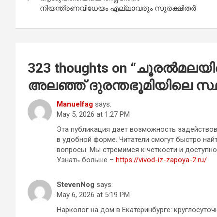
o
p
നിയന്ത്രണവിധേയം എല്ലാവരും സുരക്ഷിതർ
k
p
323 thoughts on “
ചൂരല്‍മലയില
അലഞ്ഞ് ദുരന്തഭൂമിയിലെ സ്ഥ
Manuelfag
says:
May 5, 2026 at 1:27 PM
Эта публикация дает возможность задействов
в удобной форме. Читатели смогут быстро най
вопросы. Мы стремимся к четкости и доступно
Узнать больше –
https://vivod-iz-zapoya-2.ru/
StevenNog
says:
May 6, 2026 at 5:19 PM
Нарколог на дом в Екатеринбурге: круглосуто