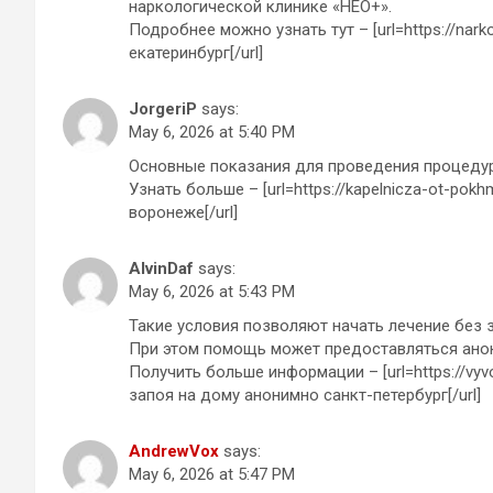
наркологической клинике «НЕО+».
Подробнее можно узнать тут – [url=https://nar
екатеринбург[/url]
JorgeriP
says:
May 6, 2026 at 5:40 PM
Основные показания для проведения процеду
Узнать больше – [url=https://kapelnicza-ot-pok
воронеже[/url]
AlvinDaf
says:
May 6, 2026 at 5:43 PM
Такие условия позволяют начать лечение без 
При этом помощь может предоставляться ано
Получить больше информации – [url=https://vyv
запоя на дому анонимно санкт-петербург[/url]
AndrewVox
says:
May 6, 2026 at 5:47 PM