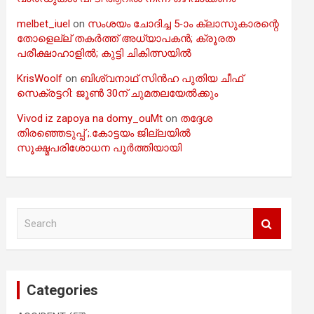
melbet_iuel
on
സംശയം ചോദിച്ച 5-ാം ക്ലാസുകാരന്റെ
തോളെല്ല് തകർത്ത് അധ്യാപകൻ; ക്രൂരത
പരീക്ഷാഹാളിൽ; കുട്ടി ചികിത്സയിൽ
KrisWoolf
on
ബിശ്വനാഥ് സിൻഹ പുതിയ ചീഫ്
സെക്രട്ടറി: ജൂൺ 30ന് ചുമതലയേൽക്കും
Vivod iz zapoya na domy_ouMt
on
തദ്ദേശ
തിരഞ്ഞെടുപ്പ് ;.കോട്ടയം ജില്ലയിൽ
സൂക്ഷ്മപരിശോധന പൂർത്തിയായി
S
e
a
r
c
Categories
h