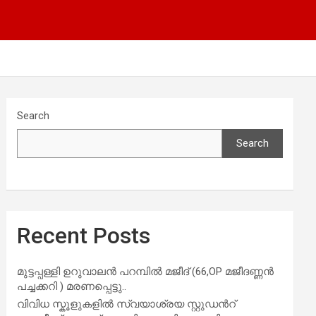
Search
Search
Recent Posts
മുട്ടപ്പള്ളി ഉറുവാലൻ പറമ്പിൽ മജീദ് (66,OP മജീദണ്ണൻ
പച്ചക്കറി ) മരണപ്പെട്ടു..
വിവിധ സ്കൂളുകളില്‍ സ്വയാശ്രയ സ്റ്റുഡന്‍റ്