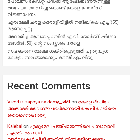
പോലീസ് കേഡറ്റ് പദ്ധതി ആരംഭിക്കുന്നതിനുള്ള
അപേക്ഷ ക്ഷണിച്ചുകൊണ്ട് കേരള പോലീസ്
വിജ്ഞാപനം
എരുമേലി ചരള കരോട്ട് വീട്ടിൽ നജീബ് കെ എച്ച് (55)
മരണപ്പെട്ടു.
അന്തരിച്ച ആ​ല​ക്ക​പ്പ​റമ്പിൽ​ എ.​വി. ജോ​ർ​ജ് ( ഷിജോ
ജോർജ് ,50) ന്റെ സംസ്കാരം നാളെ
സഹകരണ മേഖല ശക്തിപ്പെടുത്തി പുതുയുഗ
കേരളം സാധ്യമാക്കും: മന്ത്രി എം ലിജു
Recent Comments
Vivod iz zapoya na domy_ivMt
on
കേരള മീഡിയ
അക്കാദമി വൈസ്ചെയർമാനായി കെ.പി റെജിയെ
തെരഞ്ഞെടുത്തു
Kalebal
on
എരുമേലി പഞ്ചായത്തിലെ പമ്പാവാലി
,ഏഞ്ചൽ വാലി
വാർഡുകൾ പി ടി ആറിൽ നിന്ന് ഒഴിവാക്കണം