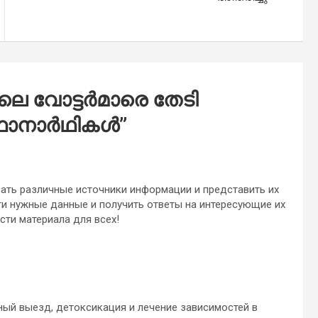
െ വോട്ടര്‍മാരെ തേടി
ാനാര്‍ഥികള്‍
”
ать различные источники информации и представить их
ти нужные данные и получить ответы на интересующие их
сти материала для всех!
чный выезд, детоксикация и лечение зависимостей в