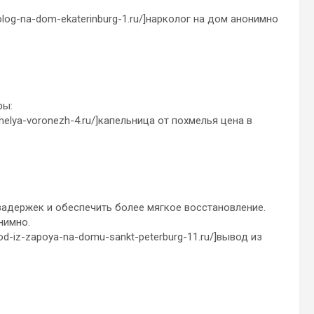
kolog-na-dom-ekaterinburg-1.ru/]нарколог на дом анонимно
ры:
hmelya-voronezh-4.ru/]капельница от похмелья цена в
задержек и обеспечить более мягкое восстановление.
нимно.
od-iz-zapoya-na-domu-sankt-peterburg-11.ru/]вывод из