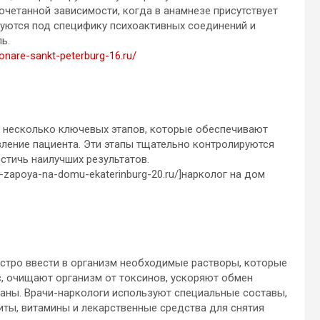
очетанной зависимости, когда в анамнезе присутствует
уются под специфику психоактивных соединений и
ь.
ionare-sankt-peterburg-16.ru/
 несколько ключевых этапов, которые обеспечивают
ление пациента. Эти этапы тщательно контролируются
стичь наилучших результатов.
z-zapoya-na-domu-ekaterinburg-20.ru/]нарколог на дом
ыстро ввести в организм необходимые растворы, которые
, очищают организм от токсинов, ускоряют обмен
ганы. Врачи-наркологи используют специальные составы,
иты, витамины и лекарственные средства для снятия