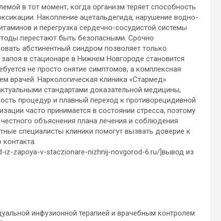
емой в тот момент, когда организм теряет способность
оксикации. Накопление ацетальдегида, нарушение водно-
витаминов и перегрузка сердечно-сосудистой системы
етоды перестают быть безопасными. Срочно
ровать абстинентный синдром позволяет только
 запоя в стационаре в Нижнем Новгороде становится
буется не просто снятие симптомов, а комплексная
м врачей. Наркологическая клиника «Стармед»
 актуальными стандартами доказательной медицины,
ность процедур и плавный переход к противорецидивной
изации часто принимается в состоянии стресса, поэтому
, честного объяснения плана лечения и соблюдения
тные специалисты клиники помогут вызвать доверие к
 контакта.
-iz-zapoya-v-staczionare-nizhnij-novgorod-6.ru/]вывод из
дуальной инфузионной терапией и врачебным контролем