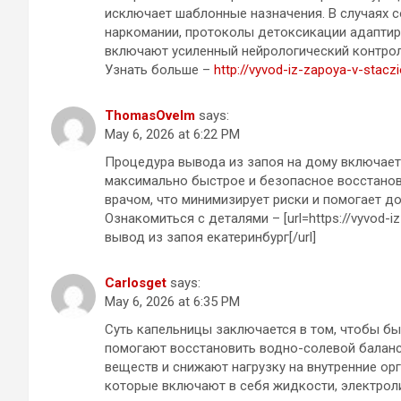
исключает шаблонные назначения. В случаях с
наркомании, протоколы детоксикации адаптир
включают усиленный нейрологический контрол
Узнать больше –
http://vyvod-iz-zapoya-v-stacz
ThomasOvelm
says:
May 6, 2026 at 6:22 PM
Процедура вывода из запоя на дому включает
максимально быстрое и безопасное восстанов
врачом, что минимизирует риски и помогает до
Ознакомиться с деталями – [url=https://vyvod-i
вывод из запоя екатеринбург[/url]
Carlosget
says:
May 6, 2026 at 6:35 PM
Суть капельницы заключается в том, чтобы б
помогают восстановить водно-солевой баланс
веществ и снижают нагрузку на внутренние ор
которые включают в себя жидкости, электрол