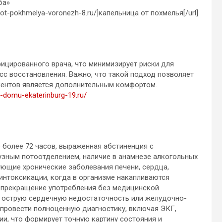
ба»
-ot-pokhmelya-voronezh-8.ru/]капельница от похмелья[/url]
цированного врача, что минимизирует риски для
сс восстановления. Важно, что такой подход позволяет
циентов является дополнительным комфортом.
a-domu-ekaterinburg-19.ru/
 более 72 часов, выраженная абстиненция с
фузным потоотделением, наличие в анамнезе алкогольных
ующие хронические заболевания печени, сердца,
нтоксикации, когда в организме накапливаются
 прекращение употребления без медицинской
 острую сердечную недостаточность или желудочно-
 провести полноценную диагностику, включая ЭКГ,
ии, что формирует точную картину состояния и