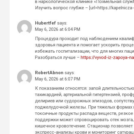
в наркологической клинике «Похмельная служ
Изучить вопрос глубже – [url=https://kapelnicza
Hubertfef
says:
May 6, 2026 at 6:04 PM
Процедура проходит под наблюдением квалифи
здоровья пациента и помогает ускорить проце
избежать госпитализации, что для многих па
Разобраться лучше –
https://vyvod-iz-zapoya-n
RobertAbnon
says:
May 6, 2026 at 6:07 PM
К показаниям относятся: запой длительностью
тахикардией, артериальной гипертензией, про
делириев или судорожных эпизодов, сопутств
поджелудочной железы. При тяжелых формах и
токсичные продукты распада веществ, резкое
поддержки может спровоцировать отек мозга,
кишечное кровотечение. Стационар позволяет
экспресс-анализы крови и мониторинг сатурац