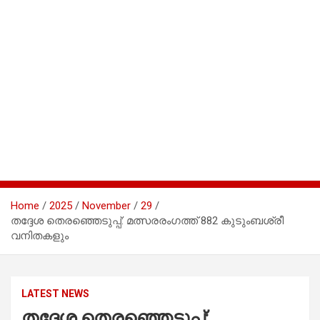
Home
2025
November
29
തദ്ദേശ തെരഞ്ഞെടുപ്പ്: മത്സരരംഗത്ത് 882 കുടുംബശ്രീ
വനിതകളും
LATEST NEWS
തദ്ദേശ തെരഞ്ഞെടുപ്പ്: