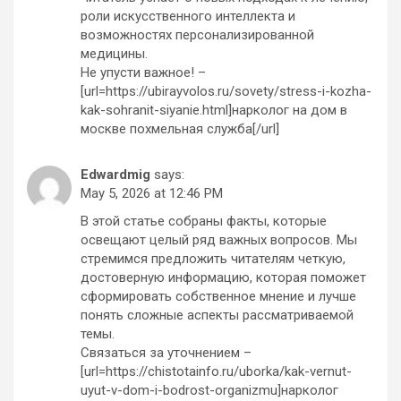
роли искусственного интеллекта и
возможностях персонализированной
медицины.
Не упусти важное! –
[url=https://ubirayvolos.ru/sovety/stress-i-kozha-
kak-sohranit-siyanie.html]нарколог на дом в
москве похмельная служба[/url]
Edwardmig
says:
May 5, 2026 at 12:46 PM
В этой статье собраны факты, которые
освещают целый ряд важных вопросов. Мы
стремимся предложить читателям четкую,
достоверную информацию, которая поможет
сформировать собственное мнение и лучше
понять сложные аспекты рассматриваемой
темы.
Связаться за уточнением –
[url=https://chistotainfo.ru/uborka/kak-vernut-
uyut-v-dom-i-bodrost-organizmu]нарколог