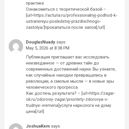
практике.
Ознакомиться с теоретической базой –
[url=https://acturia.ru/professionalnyj-podhod-k-
ustraneniyu-posledstvij-prazdnichnogo-
zastolya/]прокапаться после запоя[/url]
DouglasNuady
says:
May 5, 2026 at 8:38 PM
Публикация приглашает вас исследовать
неизведанное — от древних тайн до
современных достижений науки. Вы узнаете,
как случайные находки превращались в
революции, а смелые мысли — в новые эры
человеческого прогресса.
Как достичь результата? – [url=https://zagar-
ok.ru/zdoroviy-zagar/prioritety-zdorovya-v-
trudnye-vremena]услуги нарколога на дому
цена[/url]
JoshuaKem
says: