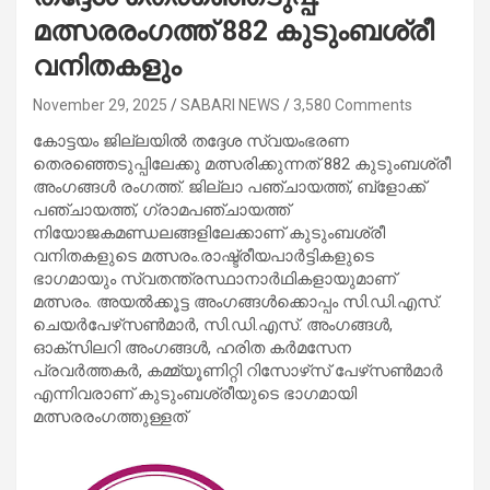
മത്സരരംഗത്ത് 882 കുടുംബശ്രീ
വനിതകളും
November 29, 2025
SABARI NEWS
3,580 Comments
കോട്ടയം ജില്ലയിൽ തദ്ദേശ സ്വയംഭരണ
തെരഞ്ഞെടുപ്പിലേക്കു മത്സരിക്കുന്നത് 882 കുടുംബശ്രീ
അംഗങ്ങൾ രംഗത്ത്. ജില്ലാ പഞ്ചായത്ത്, ബ്‌ളോക്ക്
പഞ്ചായത്ത്, ഗ്രാമപഞ്ചായത്ത്
നിയോജകമണ്ഡലങ്ങളിലേക്കാണ് കുടുംബശ്രീ
വനിതകളുടെ മത്സരം.രാഷ്ട്രീയപാർട്ടികളുടെ
ഭാഗമായും സ്വതന്ത്രസ്ഥാനാർഥികളായുമാണ്
മത്സരം. അയൽക്കൂട്ട അംഗങ്ങൾക്കൊപ്പം സി.ഡി.എസ്.
ചെയർപേഴ്‌സൺമാർ, സി.ഡി.എസ്. അംഗങ്ങൾ,
ഓക്‌സിലറി
അംഗങ്ങൾ, ഹരിത കർമസേന
പ്രവർത്തകർ, കമ്മ്യൂണിറ്റി റിസോഴ്‌സ് പേഴ്‌സൺമാർ
എന്നിവരാണ് കുടുംബശ്രീയുടെ ഭാഗമായി
മത്സരരംഗത്തുള്ളത്