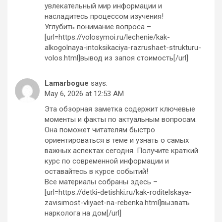
увлекательный мир информации и
насладитесь процессом изучения!
Углубить понимание вопроса –
[url=https://volosymoi.ru/lechenie/kak-
alkogolnaya-intoksikaciya-razrushaet-strukturu-
volos.html]вывод из запоя стоимость[/url]
Lamarbogue
says:
May 6, 2026 at 12:53 AM
Эта обзорная заметка содержит ключевые
моменты и факты по актуальным вопросам.
Она поможет читателям быстро
ориентироваться в теме и узнать о самых
важных аспектах сегодня. Получите краткий
курс по современной информации и
оставайтесь в курсе событий!
Все материалы собраны здесь –
[url=https://detki-detishki.ru/kak-roditelskaya-
zavisimost-vliyaet-na-rebenka.html]вызвать
нарколога на дом[/url]