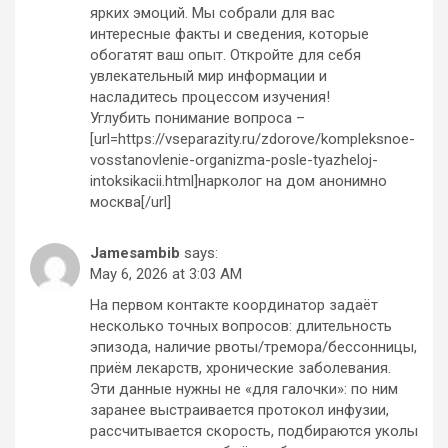
ярких эмоций. Мы собрали для вас
интересные факты и сведения, которые
обогатят ваш опыт. Откройте для себя
увлекательный мир информации и
насладитесь процессом изучения!
Углубить понимание вопроса –
[url=https://vseparazity.ru/zdorove/kompleksnoe-
vosstanovlenie-organizma-posle-tyazheloj-
intoksikacii.html]нарколог на дом анонимно
москва[/url]
Jamesambib
says:
May 6, 2026 at 3:03 AM
На первом контакте координатор задаёт
несколько точных вопросов: длительность
эпизода, наличие рвоты/тремора/бессонницы,
приём лекарств, хронические заболевания.
Эти данные нужны не «для галочки»: по ним
заранее выстраивается протокол инфузии,
рассчитывается скорость, подбираются уколы