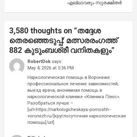
എല്ലാവരും സുരക്ഷിതർ
3,580 thoughts on “
തദ്ദേശ
തെരഞ്ഞെടുപ്പ്: മത്സരരംഗത്ത്
882 കുടുംബശ്രീ വനിതകളും
”
RobertDok
says:
May 4, 2026 at 5:36 PM
Наркологическая помощь в Воронеже:
профессиональное лечение зависимостей,
выезд врача, анонимная помощь в
наркологической клинике «Клиника Плюс».
Разобраться лучше –
[url=https://narkologicheskaya-pomoshh-
voronezh.ru/]круглосуточная наркологическая
помощь[/url]