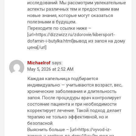
исследований. Мы рассмотрим увлекательные
аспекты различных тем и предоставим вам
новые знания, которые могут оказаться
полезными в будущем.
Переходите по ссылке ниже –
[url=https://dizzwizz.ru/zdorovie/kibersport-
dofamin-i-butylka.html]вывод из запоя на дому
цена[/url]
Michaelrof
says:
May 5, 2026 at 2:52 AM
Каждая капельница подбирается
индивидуально — учитываются возраст, вес,
хронические заболевания и длительность
запоя. После процедуры врач контролирует
состояние пациента и при необходимости
корректирует лечение. Такой подход делает
терапию не только эффективной, но и
безопасной.
Выяснить больше – [url=https://vyvod-iz-
zapoya-v-rostove-na-donu19.ru/]вывод из