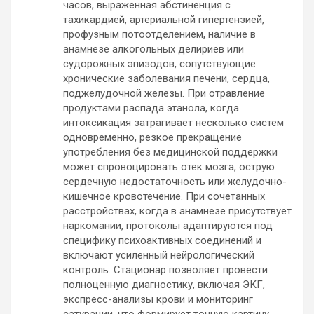
часов, выраженная абстиненция с
тахикардией, артериальной гипертензией,
профузным потоотделением, наличие в
анамнезе алкогольных делириев или
судорожных эпизодов, сопутствующие
хронические заболевания печени, сердца,
поджелудочной железы. При отравление
продуктами распада этанола, когда
интоксикация затрагивает несколько систем
одновременно, резкое прекращение
употребления без медицинской поддержки
может спровоцировать отек мозга, острую
сердечную недостаточность или желудочно-
кишечное кровотечение. При сочетанных
расстройствах, когда в анамнезе присутствует
наркомании, протоколы адаптируются под
специфику психоактивных соединений и
включают усиленный нейрологический
контроль. Стационар позволяет провести
полноценную диагностику, включая ЭКГ,
экспресс-анализы крови и мониторинг
сатурации, что формирует точную картину