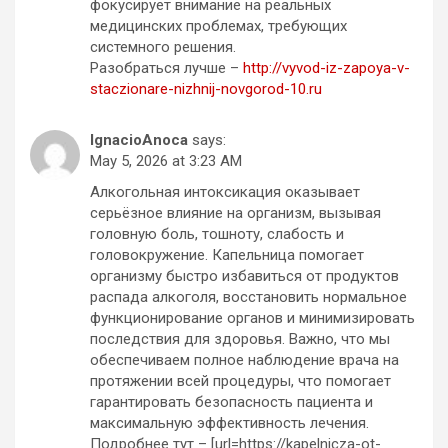
фокусирует внимание на реальных
медицинских проблемах, требующих
системного решения.
Разобраться лучше –
http://vyvod-iz-zapoya-v-
staczionare-nizhnij-novgorod-10.ru
IgnacioAnoca
says:
May 5, 2026 at 3:23 AM
Алкогольная интоксикация оказывает
серьёзное влияние на организм, вызывая
головную боль, тошноту, слабость и
головокружение. Капельница помогает
организму быстро избавиться от продуктов
распада алкоголя, восстановить нормальное
функционирование органов и минимизировать
последствия для здоровья. Важно, что мы
обеспечиваем полное наблюдение врача на
протяжении всей процедуры, что помогает
гарантировать безопасность пациента и
максимальную эффективность лечения.
Подробнее тут – [url=https://kapelnicza-ot-