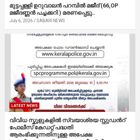
മുട്ടപ്പള്ളി ഉറുവാലൻ പറമ്പിൽ മജീദ് (66,OP
മജീദണ്ണൻ പച്ചക്കറി ) മരണപ്പെട്ടു..
July 6, 2026
SABARI NEWS
LATEST NEWS
വിവിധ സ്കൂളുകളില്‍ സ്വയാശ്രയ സ്റ്റുഡന്‍റ്
പോലീസ് കേഡറ്റ് പദ്ധതി
ആരംഭിക്കുന്നതിനുള്ള അപേക്ഷ