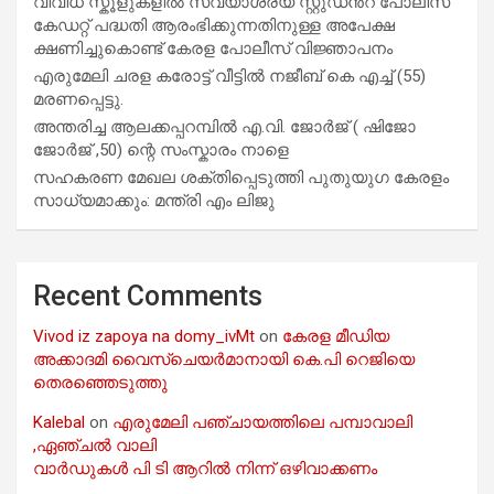
വിവിധ സ്കൂളുകളില്‍ സ്വയാശ്രയ സ്റ്റുഡന്‍റ് പോലീസ്
കേഡറ്റ് പദ്ധതി ആരംഭിക്കുന്നതിനുള്ള അപേക്ഷ
ക്ഷണിച്ചുകൊണ്ട് കേരള പോലീസ് വിജ്ഞാപനം
എരുമേലി ചരള കരോട്ട് വീട്ടിൽ നജീബ് കെ എച്ച് (55)
മരണപ്പെട്ടു.
അന്തരിച്ച ആ​ല​ക്ക​പ്പ​റമ്പിൽ​ എ.​വി. ജോ​ർ​ജ് ( ഷിജോ
ജോർജ് ,50) ന്റെ സംസ്കാരം നാളെ
സഹകരണ മേഖല ശക്തിപ്പെടുത്തി പുതുയുഗ കേരളം
സാധ്യമാക്കും: മന്ത്രി എം ലിജു
Recent Comments
Vivod iz zapoya na domy_ivMt
on
കേരള മീഡിയ
അക്കാദമി വൈസ്ചെയർമാനായി കെ.പി റെജിയെ
തെരഞ്ഞെടുത്തു
Kalebal
on
എരുമേലി പഞ്ചായത്തിലെ പമ്പാവാലി
,ഏഞ്ചൽ വാലി
വാർഡുകൾ പി ടി ആറിൽ നിന്ന് ഒഴിവാക്കണം