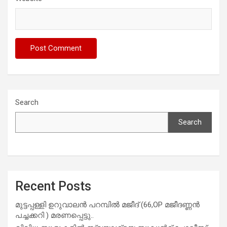
Search
Search
Recent Posts
മുട്ടപ്പള്ളി ഉറുവാലൻ പറമ്പിൽ മജീദ് (66,OP മജീദണ്ണൻ
പച്ചക്കറി ) മരണപ്പെട്ടു..