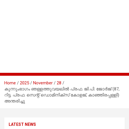
Home
2025
November
28
കുന്നുംഭാഗം ഞള്ളത്തുവയലില്‍ പ്രഫ. ജി.പി. ജോര്‍ജ് (87,
റിട്ട. പ്രഫ. സെന്റ് ഡൊമിനിക്‌സ് കോളജ്, കാഞ്ഞിരപ്പള്ളി)
അന്തരിച്ചു
LATEST NEWS