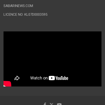
SABARINEWS.COM
LICENCE NO: KL07D0003595