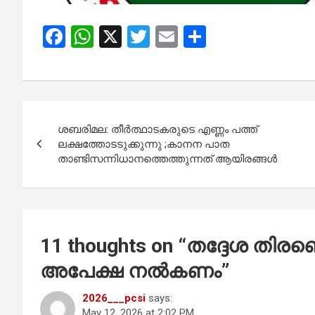
F
W
X
T
E
S
a
h
wi
m
h
ce
at
tt
ail
ar
b
s
er
e
Post
o
A
ശബരിമല: തീര്‍ത്ഥാടകരുടെ എണ്ണം പത്ത്
navigation
o
p
ലക്ഷത്തോടടുക്കുന്നു ;കാനന പാത
താണ്ടിസന്നിധാനത്തെത്തുന്നത് ആയിരങ്ങൾ
k
p
11 thoughts on “
തദ്ദേശ തിരഞ്
അപേക്ഷ നൽകണം
”
2026___pcsi
says:
May 12, 2026 at 2:02 PM