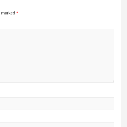
re marked
*