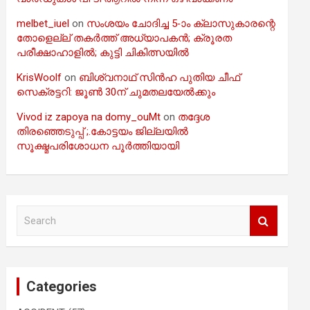
melbet_iuel
on
സംശയം ചോദിച്ച 5-ാം ക്ലാസുകാരന്റെ
തോളെല്ല് തകർത്ത് അധ്യാപകൻ; ക്രൂരത
പരീക്ഷാഹാളിൽ; കുട്ടി ചികിത്സയിൽ
KrisWoolf
on
ബിശ്വനാഥ് സിൻഹ പുതിയ ചീഫ്
സെക്രട്ടറി: ജൂൺ 30ന് ചുമതലയേൽക്കും
Vivod iz zapoya na domy_ouMt
on
തദ്ദേശ
തിരഞ്ഞെടുപ്പ് ;.കോട്ടയം ജില്ലയിൽ
സൂക്ഷ്മപരിശോധന പൂർത്തിയായി
S
e
a
r
c
Categories
h