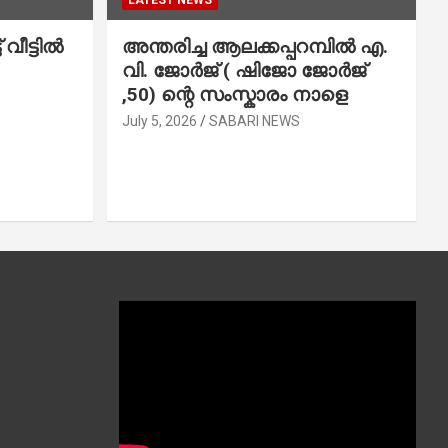
LATEST NEWS
വീട്ടിൽ
അന്തരിച്ച ആ​ല​ക്ക​പ്പ​റമ്പിൽ​ എ.​
വി. ജോ​ർ​ജ് ( ഷിജോ ജോർജ്
,50) ന്റെ സംസ്കാരം നാളെ
July 5, 2026
SABARI NEWS