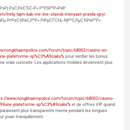
Рј РѕС‚РєСЂС‹Р» Р°РЅР°Р»РёР·
om/tretij-tajm-kak-mir-live-stavok-menyaet-pravila-igry/
іРµ РґРѕС‡РёС‚Р°Р» РІРµСЃСЊ РјР°С‚РµСЂРёР°Р».
ww.nongkhaempolice.com/forum/topic/68002/casino-en-
9une-plateforme-sp%C3%A9cialis%
pour verifier les bonus
c une vraie curiosite. Les applications mobiles deviennent plus
ps://www.nongkhaempolice.com/forum/topic/68002/casino-
0%99une-plateforme-sp%C3%A9cialis%
et de offres VIP quand
s paraissent plus transparents meme pendant les longues
ur jouer tranquillement.