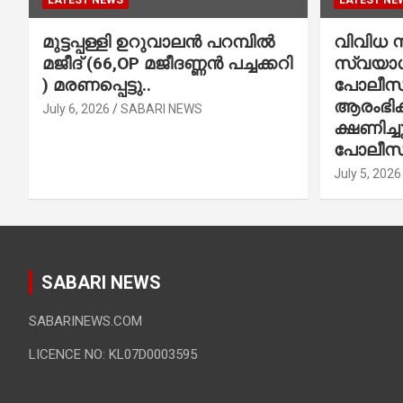
LATEST NEWS
LATEST NE
മുട്ടപ്പള്ളി ഉറുവാലൻ പറമ്പിൽ
വിവിധ സ്
മജീദ് (66,OP മജീദണ്ണൻ പച്ചക്കറി
സ്വയാശ്
) മരണപ്പെട്ടു..
പോലീസ് 
ആരംഭിക്
July 6, 2026
SABARI NEWS
ക്ഷണിച്
പോലീസ്
July 5, 2026
SABARI NEWS
SABARINEWS.COM
LICENCE NO: KL07D0003595