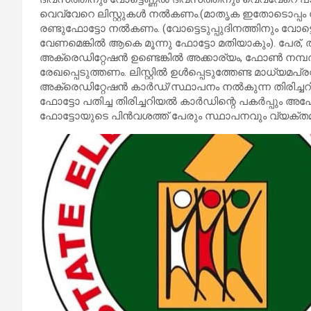
വെവ്വേറെ ലിസ്റ്റുകൾ നൽകണം.(മാതൃക ഇതോടൊപ്പം ന
രണ്ടുഫോട്ടോ നൽകണം. (വോട്ടെടുപ്പുദിനത്തിനും വോട
വേണമെങ്കിൽ ആകെ മൂന്നു ഫോട്ടോ മതിയാകും). പേര്, 
അക്രെഡിറ്റേഷൻ ഉണ്ടെങ്കിൽ അക്കാര്യം, ഫോൺ നമ്പ
രേഖപ്പെടുത്തണം. ലിസ്റ്റിൽ ഉൾപ്പെടുത്തേണ്ട മാധ്യമ
അക്രെഡിറ്റേഷൻ കാർഡ്/സ്ഥാപനം നൽകുന്ന തിരിച്
ഫോട്ടോ പതിച്ച തിരിച്ചറിയൽ കാർഡിന്റെ പകർപ്പും 
ഫോട്ടോയുടെ പിൻവശത്ത് പേരും സ്ഥാപനവും വ്യക്തമ