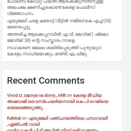
പോലീസ് കേഡറ്റ് പദ്ധതി ആരംഭിക്കുന്നതിനുള്ള
അപേക്ഷ ക്ഷണിച്ചുകൊണ്ട് കേരള പോലീസ്
വിജ്ഞാപനം
എരുമേലി ചരള കരോട്ട് വീട്ടിൽ നജീബ് കെ എച്ച് (55)
മരണപ്പെട്ടു.
അന്തരിച്ച ആ​ല​ക്ക​പ്പ​റമ്പിൽ​ എ.​വി. ജോ​ർ​ജ് ( ഷിജോ
ജോർജ് ,50) ന്റെ സംസ്കാരം നാളെ
സഹകരണ മേഖല ശക്തിപ്പെടുത്തി പുതുയുഗ
കേരളം സാധ്യമാക്കും: മന്ത്രി എം ലിജു
Recent Comments
Vivod iz zapoya na domy_ivMt
on
കേരള മീഡിയ
അക്കാദമി വൈസ്ചെയർമാനായി കെ.പി റെജിയെ
തെരഞ്ഞെടുത്തു
Kalebal
on
എരുമേലി പഞ്ചായത്തിലെ പമ്പാവാലി
,ഏഞ്ചൽ വാലി
വാർഡുകൾ പി ടി ആറിൽ നിന്ന് ഒഴിവാക്കണം