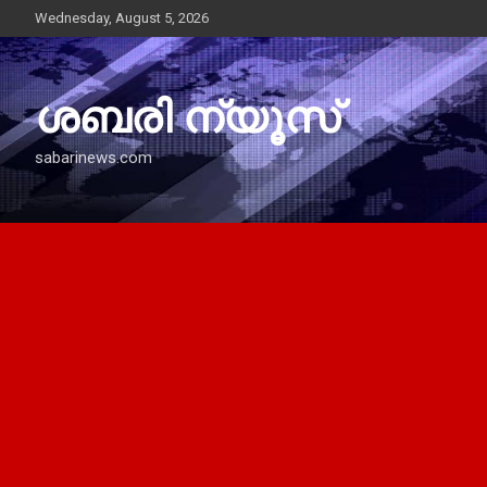
Skip
Wednesday, August 5, 2026
to
content
ശബരി ന്യൂസ്
sabarinews.com