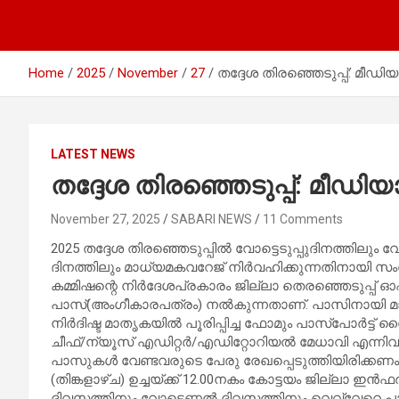
Home
2025
November
27
തദ്ദേശ തിരഞ്ഞെടുപ്പ്: മ
LATEST NEWS
തദ്ദേശ തിരഞ്ഞെടുപ്പ്: മീ
November 27, 2025
SABARI NEWS
11 Comments
2025 തദ്ദേശ തിരഞ്ഞെടുപ്പിൽ വോട്ടെടുപ്പുദിനത്തിലും വ
ദിനത്തിലും മാധ്യമകവറേജ് നിർവഹിക്കുന്നതിനായി സ
കമ്മിഷന്റെ നിർദേശപ്രകാരം ജില്ലാ തെരഞ്ഞെടുപ്പ്
പാസ്(അംഗീകാരപത്രം) നൽകുന്നതാണ്. പാസിനായി മ
നിർദിഷ്ട മാതൃകയിൽ പൂരിപ്പിച്ച ഫോമും പാസ്‌പോർട്
ചീഫ്/ന്യൂസ് എഡിറ്റർ/എഡിറ്റോറിയൽ മേധാവി എന്നിവ
പാസുകൾ വേണ്ടവരുടെ പേരു രേഖപ്പെടുത്തിയിരിക്കണം
(തിങ്കളാഴ്ച) ഉച്ചയ്ക്ക് 12.00നകം കോട്ടയം ജില്ലാ
ദിവസത്തിനും വോട്ടെണ്ണൽ ദിവസത്തിനും വെവ്വേറെ പ