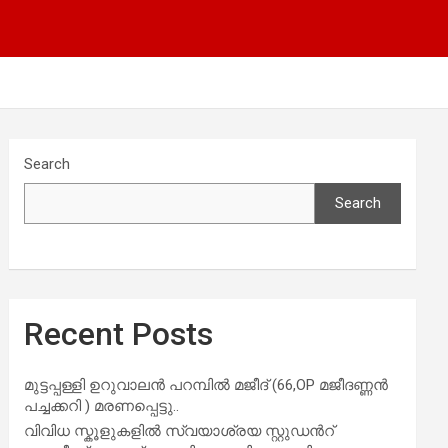
Search
Search
Recent Posts
മുട്ടപ്പള്ളി ഉറുവാലൻ പറമ്പിൽ മജീദ് (66,OP മജീദണ്ണൻ
പച്ചക്കറി ) മരണപ്പെട്ടു..
വിവിധ സ്കൂളുകളില്‍ സ്വയാശ്രയ സ്റ്റുഡന്‍റ്