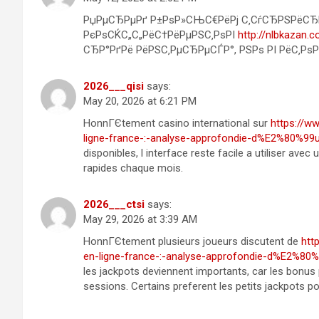
РџРµСЂРµРґ Р±РѕР»СЊС€РёРј С‚СѓСЂРЅРёСЂРѕ
РєРѕСЌС„С„РёС†РёРµРЅС‚РѕРІ
http://nlbkazan.c
СЂР°РґРё РёРЅС‚РµСЂРµСЃР°, РЅРѕ РІ РёС‚РѕР
2026___qisi
says:
May 20, 2026 at 6:21 PM
HonnГЄtement casino international sur
https://w
ligne-france-:-analyse-approfondie-d%E2%80%9
disponibles, l interface reste facile a utiliser ave
rapides chaque mois.
2026___ctsi
says:
May 29, 2026 at 3:39 AM
HonnГЄtement plusieurs joueurs discutent de
htt
en-ligne-france-:-analyse-approfondie-d%E2%8
les jackpots deviennent importants, car les bonu
sessions. Certains preferent les petits jackpots po