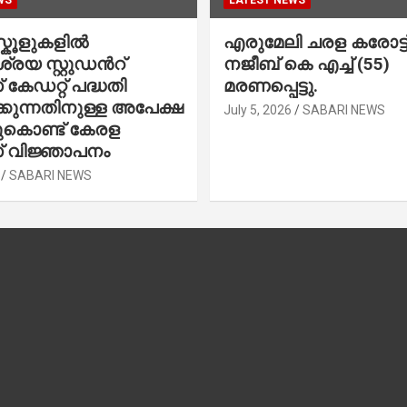
WS
LATEST NEWS
കൂളുകളില്‍
എരുമേലി ചരള കരോട്ട് 
രയ സ്റ്റുഡന്‍റ്
നജീബ് കെ എച്ച് (55)
കേഡറ്റ് പദ്ധതി
മരണപ്പെട്ടു.
കുന്നതിനുള്ള അപേക്ഷ
July 5, 2026
SABARI NEWS
ചുകൊണ്ട് കേരള
 വിജ്ഞാപനം
SABARI NEWS