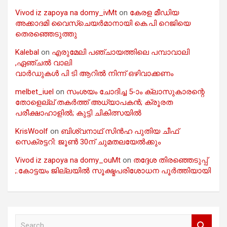
Vivod iz zapoya na domy_ivMt
on
കേരള മീഡിയ
അക്കാദമി വൈസ്ചെയർമാനായി കെ.പി റെജിയെ
തെരഞ്ഞെടുത്തു
Kalebal
on
എരുമേലി പഞ്ചായത്തിലെ പമ്പാവാലി
,ഏഞ്ചൽ വാലി
വാർഡുകൾ പി ടി ആറിൽ നിന്ന് ഒഴിവാക്കണം
melbet_iuel
on
സംശയം ചോദിച്ച 5-ാം ക്ലാസുകാരന്റെ
തോളെല്ല് തകർത്ത് അധ്യാപകൻ; ക്രൂരത
പരീക്ഷാഹാളിൽ; കുട്ടി ചികിത്സയിൽ
KrisWoolf
on
ബിശ്വനാഥ് സിൻഹ പുതിയ ചീഫ്
സെക്രട്ടറി: ജൂൺ 30ന് ചുമതലയേൽക്കും
Vivod iz zapoya na domy_ouMt
on
തദ്ദേശ തിരഞ്ഞെടുപ്പ്
;.കോട്ടയം ജില്ലയിൽ സൂക്ഷ്മപരിശോധന പൂർത്തിയായി
S