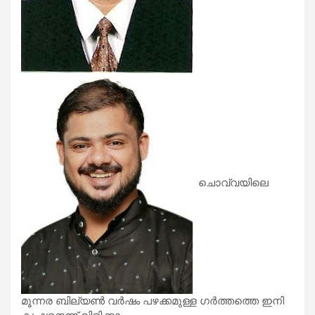
ചൊവ്വയിലെ
മൂന്നര ബില്യൺ വർഷം പഴക്കമുള്ള ഗർത്തത്തെ ഇനി