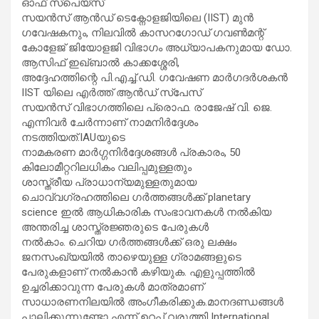
ഓഫ് സ്പെയ്സ്
സയൻസ് ആൻഡ് ടെക്നോളജിയിലെ (IIST) മുൻ
ഗവേഷകനും, നിലവിൽ കാസറഗോഡ് ഗവൺമന്റ്
കോളേജ് ജിയോളജി വിഭാഗം അധ്യാപകനുമായ ഡോ.
ആസിഫ് ഇഖ്ബാൽ കാക്കശ്ശേരി,
അദ്ദേഹത്തിന്റെ പി.എച്ച്.ഡി. ഗവേഷണ മാർഗദർശകൻ
IIST യിലെ എർത്ത് ആൻഡ് സ്പേസ്
സയൻസ് വിഭാഗത്തിലെ പ്രൊഫ. രാജേഷ് വി. ജെ.
എന്നിവർ ചേർന്നാണ് നാമനിർദ്ദേശം
നടത്തിയത്.IAUയുടെ
നാമകരണ മാർഗ്ഗനിർദ്ദേശങ്ങൾ പ്രകാരം, 50
കിലോമീറ്ററിലധികം വലിപ്പമുള്ളതും
ശാസ്ത്രീയ പ്രാധാന്യമുള്ളതുമായ
ചൊവ്വഗ്രഹത്തിലെ ഗർത്തങ്ങൾക്ക് planetary
science ഇൽ ആധികാരിക സംഭാവനകൾ നൽകിയ
അന്തരിച്ച ശാസ്ത്രജ്ഞരുടെ പേരുകൾ
നൽകാം. ചെറിയ ഗർത്തങ്ങൾക്ക് ഒരു ലക്ഷം
ജനസംഖ്യയിൽ താഴെയുള്ള ഗ്രാമങ്ങളുടെ
പേരുകളാണ് നൽകാൻ കഴിയുക. എളുപ്പത്തിൽ
ഉച്ചരിക്കാവുന്ന പേരുകൾ മാത്രമാണ്
സാധാരണനിലയിൽ അംഗീകരിക്കുക.മാനദണ്ഡങ്ങൾ
പാലിക്കുന്നുണ്ടോ എന്ന് ഉറപ്പ് വരുത്തി International