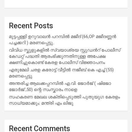
Recent Posts
മുട്ടപ്പള്ളി ഉറുവാലൻ പറമ്പിൽ മജീദ് (66,OP മജീദണ്ണൻ
പച്ചക്കറി ) മരണപ്പെട്ടു..
വിവിധ സ്കൂളുകളില്‍ സ്വയാശ്രയ സ്റ്റുഡന്‍റ് പോലീസ്
കേഡറ്റ് പദ്ധതി ആരംഭിക്കുന്നതിനുള്ള അപേക്ഷ
ക്ഷണിച്ചുകൊണ്ട് കേരള പോലീസ് വിജ്ഞാപനം
എരുമേലി ചരള കരോട്ട് വീട്ടിൽ നജീബ് കെ എച്ച് (55)
മരണപ്പെട്ടു.
അന്തരിച്ച ആ​ല​ക്ക​പ്പ​റമ്പിൽ​ എ.​വി. ജോ​ർ​ജ് ( ഷിജോ
ജോർജ് ,50) ന്റെ സംസ്കാരം നാളെ
സഹകരണ മേഖല ശക്തിപ്പെടുത്തി പുതുയുഗ കേരളം
സാധ്യമാക്കും: മന്ത്രി എം ലിജു
Recent Comments