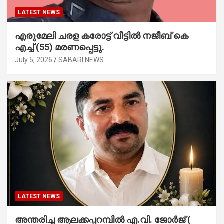
LATEST NEWS
എരുമേലി ചരള കരോട്ട് വീട്ടിൽ നജീബ് കെ
എച്ച് (55) മരണപ്പെട്ടു.
July 5, 2026
SABARI NEWS
LATEST NEWS
അന്തരിച്ച ആ​ല​ക്ക​പ്പ​റമ്പിൽ​ എ.​വി. ജോ​ർ​ജ് (