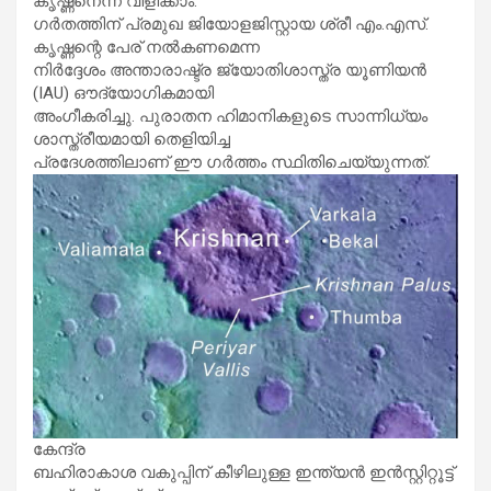
കൃഷ്ണനെന്ന് വിളിക്കാം.
​ഗർതത്തിന് പ്രമുഖ ജിയോളജിസ്റ്റായ ശ്രീ എം.എസ്.
കൃഷ്ണന്റെ പേര് നൽകണമെന്ന
നിർദ്ദേശം അന്താരാഷ്ട്ര ജ്യോതിശാസ്ത്ര യൂണിയൻ
(IAU) ഔദ്യോഗികമായി
അംഗീകരിച്ചു. പുരാതന ഹിമാനികളുടെ സാന്നിധ്യം
ശാസ്ത്രീയമായി തെളിയിച്ച
പ്രദേശത്തിലാണ് ഈ ഗർത്തം സ്ഥിതിചെയ്യുന്നത്.
കേന്ദ്ര
ബഹിരാകാശ വകുപ്പിന് കീഴിലുള്ള ഇന്ത്യൻ ഇൻസ്റ്റിറ്റൂട്ട്