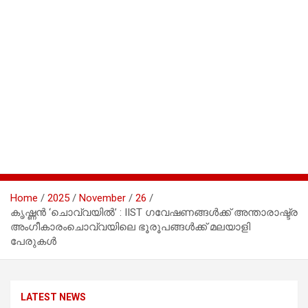
Home
2025
November
26
കൃഷ്ണൻ ‘ചൊവ്വയിൽ’ : IIST ഗവേഷണങ്ങൾക്ക് അന്താരാഷ്ട്ര
അംഗീകാരംചൊവ്വയിലെ ഭൂരൂപങ്ങൾക്ക് മലയാളി
പേരുകൾ
LATEST NEWS