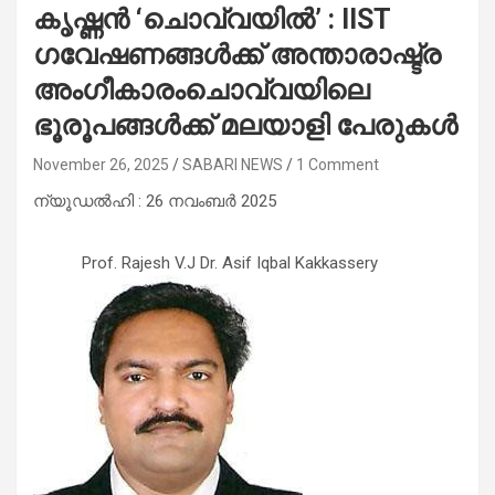
കൃഷ്ണൻ ‘ചൊവ്വയിൽ’ : IIST
ഗവേഷണങ്ങൾക്ക് അന്താരാഷ്ട്ര
അംഗീകാരംചൊവ്വയിലെ
ഭൂരൂപങ്ങൾക്ക് മലയാളി പേരുകൾ
November 26, 2025
SABARI NEWS
1 Comment
ന്യൂഡൽഹി : 26 നവംബർ 2025
Prof. Rajesh V.J Dr. Asif Iqbal Kakkassery