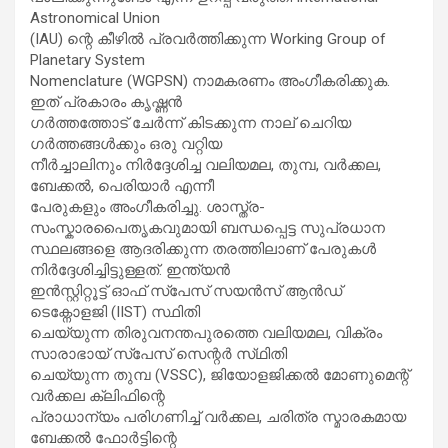
Astronomical Union
(IAU) ന്റെ കീഴിൽ പ്രവർത്തിക്കുന്ന Working Group of
Planetary System
Nomenclature (WGPSN) നാമകരണം അംഗീകരിക്കുക.
ഇത് പ്രകാരം കൃഷ്ണൻ
ഗർത്തത്തോട് ചേർന്ന് കിടക്കുന്ന നാല് ചെറിയ
ഗർത്തങ്ങൾക്കും ഒരു വറ്റിയ
നീർച്ചാലിനും നിർദ്ദേശിച്ച വലിയമല, തുമ്പ, വർക്കല,
ബേക്കൽ, പെരിയാർ എന്നീ
പേരുകളും അംഗീകരിച്ചു. ശാസ്ത്ര-
സംസ്കാരപൈതൃകവുമായി ബന്ധപ്പെട്ട സുപ്രധാന
സ്ഥലങ്ങളെ ആദരിക്കുന്ന തരത്തിലാണ് പേരുകൾ
നിർദ്ദേശിച്ചിട്ടുള്ളത്. ഇന്ത്യൻ
ഇൻസ്റ്റിറ്റൂട്ട് ഓഫ് സ്പേസ് സയൻസ് ആൻഡ്
ടെക്നോളജി (IIST) സ്ഥിതി
ചെയ്യുന്ന തിരുവനന്തപുരത്തെ വലിയമല, വിക്രം
സാരാഭായ് സ്പേസ് സെന്റർ സ്‌ഥിതി
ചെയ്യുന്ന തുമ്പ (VSSC), ജിയോളജിക്കൽ മോണുമെന്റ്
വർക്കല ക്ലിഫിന്റെ
പ്രാധാന്യം പരിഗണിച്ച് വർക്കല, ചരിത്ര സ്മാരകമായ
ബേക്കൽ ഫോർട്ടിന്റെ