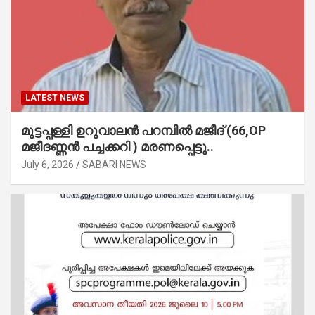
LATEST NEWS
മുട്ടപ്പള്ളി ഉറുവാലൻ പറമ്പിൽ മജീദ് (66,OP
മജീദണ്ണൻ പച്ചക്കറി ) മരണപ്പെട്ടു..
July 6, 2026
SABARI NEWS