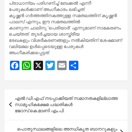
പ്രാധാന്യം പരിഗണിച്ച് ബേക്കൽ എന്നീ
പേരുകൾക്കാണ് അംഗീകാരം ലഭിച്ചത്.
കൃഷ്ണൻ ഗർത്തത്തിനകത്തുള്ള സമതലത്തിന് കൃഷ്ണൻ
പാലസ് എന്നും, ഈ സമതലത്തിൽ
കാണുന്ന ചാലിനു ‘പെരിയാർ’ എന്നുമാണ് നാമകരണം
ചെയ്തത്. തുടർച്ചയായ ശാസ്ത്രീയ
രേഖകളും വിശദീകരണങ്ങളും നൽകിയതിന് ശേഷമാണ്
വലിയമല ഉൾപ്പെടെയുള്ള പേരുകൾ
അംഗീകരിക്കപ്പെട്ടത്.
F
W
X
T
E
S
a
h
wi
m
h
ce
at
tt
ail
ar
b
s
er
e
Post
എൽ.ഡി.എഫ് നടപ്പാക്കിയത് സമാനതകളില്ലാത്ത
o
A
navigation
സാമൂഹികക്ഷേമ പദ്ധതികൾ
o
p
ജോസ്.കെ.മാണി എം.പി.
k
p
പൊതുസ്ഥലങ്ങളിലെ അനധികൃത ബാനറുകളും