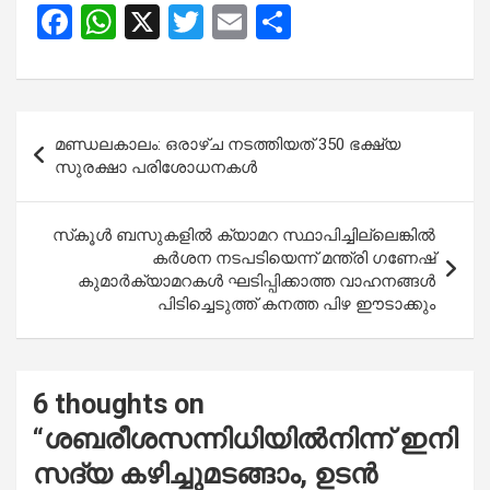
F
W
X
T
E
S
a
h
wi
m
h
ce
at
tt
ail
ar
b
s
er
e
Post
മണ്ഡലകാലം: ഒരാഴ്ച നടത്തിയത് 350 ഭക്ഷ്യ
o
A
navigation
സുരക്ഷാ പരിശോധനകൾ
o
p
k
p
സ്‌കൂള്‍ ബസുകളില്‍ ക്യാമറ സ്ഥാപിച്ചില്ലെങ്കില്‍
കര്‍ശന നടപടിയെന്ന് മന്ത്രി ഗണേഷ്
കുമാര്‍ക്യാമറകള്‍ ഘടിപ്പിക്കാത്ത വാഹനങ്ങള്‍
പിടിച്ചെടുത്ത് കനത്ത പിഴ ഈടാക്കും
6 thoughts on
“
ശബരീശസന്നിധിയില്‍നിന്ന് ഇനി
സദ്യ കഴിച്ചുമടങ്ങാം, ഉടന്‍