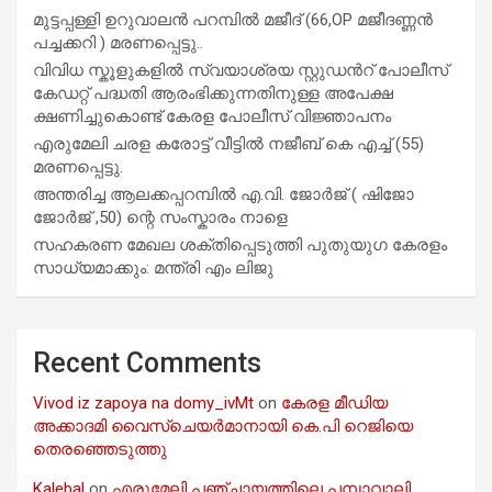
മുട്ടപ്പള്ളി ഉറുവാലൻ പറമ്പിൽ മജീദ് (66,OP മജീദണ്ണൻ
പച്ചക്കറി ) മരണപ്പെട്ടു..
വിവിധ സ്കൂളുകളില്‍ സ്വയാശ്രയ സ്റ്റുഡന്‍റ് പോലീസ്
കേഡറ്റ് പദ്ധതി ആരംഭിക്കുന്നതിനുള്ള അപേക്ഷ
ക്ഷണിച്ചുകൊണ്ട് കേരള പോലീസ് വിജ്ഞാപനം
എരുമേലി ചരള കരോട്ട് വീട്ടിൽ നജീബ് കെ എച്ച് (55)
മരണപ്പെട്ടു.
അന്തരിച്ച ആ​ല​ക്ക​പ്പ​റമ്പിൽ​ എ.​വി. ജോ​ർ​ജ് ( ഷിജോ
ജോർജ് ,50) ന്റെ സംസ്കാരം നാളെ
സഹകരണ മേഖല ശക്തിപ്പെടുത്തി പുതുയുഗ കേരളം
സാധ്യമാക്കും: മന്ത്രി എം ലിജു
Recent Comments
Vivod iz zapoya na domy_ivMt
on
കേരള മീഡിയ
അക്കാദമി വൈസ്ചെയർമാനായി കെ.പി റെജിയെ
തെരഞ്ഞെടുത്തു
Kalebal
on
എരുമേലി പഞ്ചായത്തിലെ പമ്പാവാലി