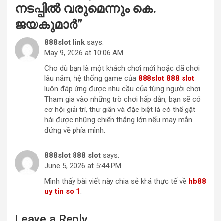
നടപ്പില്‍ വരുമെന്നും കെ.
ജയകുമാര്‍
”
888slot link
says:
May 9, 2026 at 10:06 AM
Cho dù bạn là một khách chơi mới hoặc đã chơi
lâu năm, hệ thống game của
888slot 888 slot
luôn đáp ứng được nhu cầu của từng người chơi.
Tham gia vào những trò chơi hấp dẫn, bạn sẽ có
cơ hội giải trí, thư giãn và đặc biệt là có thể gặt
hái được những chiến thắng lớn nếu may mắn
đứng về phía mình.
888slot 888 slot
says:
June 5, 2026 at 5:44 PM
Mình thấy bài viết này chia sẻ khá thực tế về
hb88
uy tin so 1
.
Leave a Reply