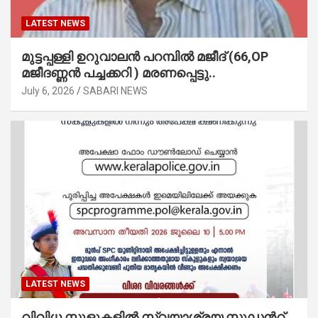
LATEST NEWS
മുട്ടപ്പള്ളി ഉറുവാലൻ പറമ്പിൽ മജീദ് (66,OP
മജീദണ്ണൻ പച്ചക്കറി ) മരണപ്പെട്ടു..
July 6, 2026
SABARI NEWS
LATEST NEWS
വിവിധ സ്കൂളുകളില്‍ സ്വയാശ്രയ സ്റ്റുഡന്‍റ്