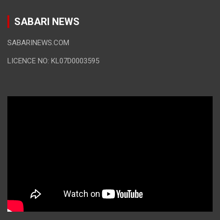
SABARI NEWS
SABARINEWS.COM
LICENCE NO: KL07D0003595