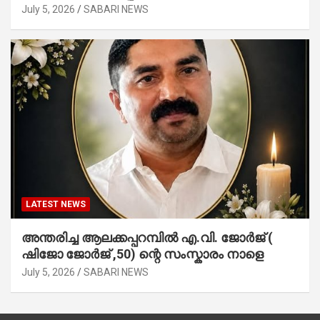
July 5, 2026
SABARI NEWS
LATEST NEWS
അന്തരിച്ച ആ​ല​ക്ക​പ്പ​റമ്പിൽ​ എ.​വി. ജോ​ർ​ജ് (
ഷിജോ ജോർജ് ,50) ന്റെ സംസ്കാരം നാളെ
July 5, 2026
SABARI NEWS