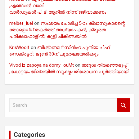
,ഏഞ്ചൽ വാലി
വാർഡുകൾ പി ടി ആറിൽ നിന്ന് ഒഴിവാക്കണം
melbet_iuel
on
സംശയം ചോദിച്ച 5-ാം ക്ലാസുകാരന്റെ
തോളെല്ല് തകർത്ത് അധ്യാപകൻ; ക്രൂരത
പരീക്ഷാഹാളിൽ; കുട്ടി ചികിത്സയിൽ
KrisWoolf
on
ബിശ്വനാഥ് സിൻഹ പുതിയ ചീഫ്
സെക്രട്ടറി: ജൂൺ 30ന് ചുമതലയേൽക്കും
Vivod iz zapoya na domy_ouMt
on
തദ്ദേശ തിരഞ്ഞെടുപ്പ്
;.കോട്ടയം ജില്ലയിൽ സൂക്ഷ്മപരിശോധന പൂർത്തിയായി
S
e
a
r
c
Categories
h