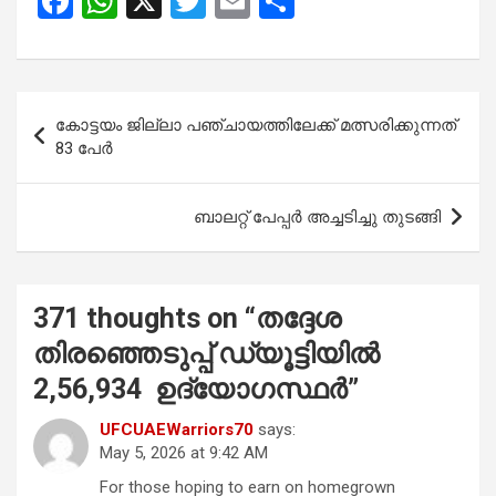
F
W
X
T
E
S
a
h
wi
m
h
ce
at
tt
ail
ar
b
s
er
e
Post
കോട്ടയം ജില്ലാ പഞ്ചായത്തിലേക്ക് മത്സരിക്കുന്നത്
o
A
navigation
83 പേര്‍
o
p
k
p
ബാലറ്റ് പേപ്പർ അച്ചടിച്ചു തുടങ്ങി
371 thoughts on “
തദ്ദേശ
തിരഞ്ഞെടുപ്പ് ഡ്യൂട്ടിയിൽ
2,56,934 ഉദ്യോഗസ്ഥർ
”
UFCUAEWarriors70
says:
May 5, 2026 at 9:42 AM
For those hoping to earn on homegrown