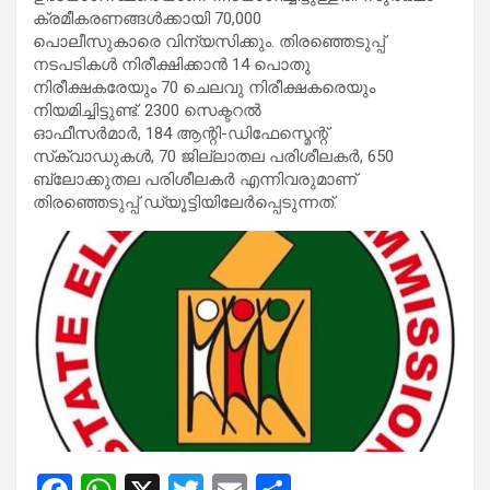
ക്രമീകരണങ്ങൾക്കായി 70,000
പൊലീസുകാരെ വിന്യസിക്കും. തിരഞ്ഞെടുപ്പ്
നടപടികൾ നിരീക്ഷിക്കാൻ 14 പൊതു
നിരീക്ഷകരേയും 70 ചെലവു നിരീക്ഷകരെയും
നിയമിച്ചിട്ടുണ്ട്. 2300 സെക്ടറൽ
ഓഫീസർമാർ, 184 ആന്റി-ഡിഫേസ്മെന്റ്
സ്‌ക്വാഡുകൾ, 70 ജില്ലാതല പരിശീലകർ, 650
ബ്ലോക്കുതല പരിശീലകർ എന്നിവരുമാണ്
തിരഞ്ഞെടുപ്പ് ഡ്യൂട്ടിയിലേർപ്പെടുന്നത്.