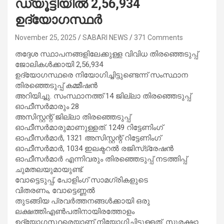
ഡ്യൂട്ടിയിൽ 2,56,934
ഉദ്യോഗസ്ഥർ
November 25, 2025
SABARI NEWS
371 Comments
തദ്ദേശ സ്ഥാപനങ്ങളിലേക്കുള്ള വിവിധ തിരഞ്ഞെടുപ്പ്
ജോലികൾക്കായി 2,56,934
ഉദ്യോഗസ്ഥരെ നിയോഗിച്ചിട്ടുണ്ടെന്ന് സംസ്ഥാന
തിരഞ്ഞെടുപ്പ് കമ്മീഷൻ
അറിയിച്ചു. സംസ്ഥാനത്ത് 14 ജില്ലാ തിരഞ്ഞെടുപ്പ്
ഓഫീസർമാരും 28
അസിസ്റ്റന്റ് ജില്ലാ തിരഞ്ഞെടുപ്പ്
ഓഫീസർമാരുമാണുള്ളത്. 1249 റിട്ടേണിംഗ്
ഓഫീസർമാർ, 1321 അസിസ്റ്റന്റ് റിട്ടേണിംഗ്
ഓഫീസർമാർ, 1034 ഇലക്ടറൽ രജിസ്‌ട്രേഷൻ
ഓഫീസർമാർ എന്നിവരും തിരഞ്ഞെടുപ്പ് നടത്തിപ്പ്
ചുമതലയുമായുണ്ട്.
വോട്ടെടുപ്പ്, പോളിംഗ് സാമഗ്രികളുടെ
വിതരണം, വോട്ടെണ്ണൽ
തുടങ്ങിയ പ്രവർത്തനങ്ങൾക്കായി ഒരു
ലക്ഷത്തിഎൺപതിനായിരത്തോളം
ഉദ്യോഗസ്ഥരെയാണ് നിയോഗിച്ചിട്ടുള്ളത്. സുരക്ഷാ