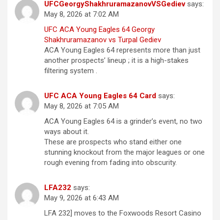
UFCGeorgyShakhruramazanovVSGediev
says:
May 8, 2026 at 7:02 AM
UFC ACA Young Eagles 64 Georgy
Shakhruramazanov vs Turpal Gediev
ACA Young Eagles 64 represents more than just
another prospects’ lineup ; it is a high-stakes
filtering system .
UFC ACA Young Eagles 64 Card
says:
May 8, 2026 at 7:05 AM
ACA Young Eagles 64 is a grinder’s event, no two
ways about it.
These are prospects who stand either one
stunning knockout from the major leagues or one
rough evening from fading into obscurity.
LFA232
says:
May 9, 2026 at 6:43 AM
LFA 232] moves to the Foxwoods Resort Casino