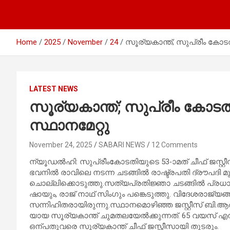
Home
2025
November
24
സൂര്യകാന്ത്; സുപ്രീം കോടതി
LATEST NEWS
സൂര്യകാന്ത്; സുപ്രീം കോടതി
സ്ഥാനമേറ്റു
November 24, 2025
SABARI NEWS
12 Comments
ന്യൂഡൽഹി: സു​​​​പ്രീം​​​​കോ​​​​ട​​​​തി​​​​യു​​​​ടെ 53-ാമ​​​​ത് ചീ​​​​ഫ് ജ​​​​സ്റ്റ
ഭവനിൽ രാവിലെ നടന്ന ചടങ്ങിൽ രാഷ്ട്രപതി ദ്രൗപദി
ചൊല്ലിക്കൊടുത്തു.സത്യപ്രതിജ്ഞാ ചടങ്ങിൽ പ്രധാനമന
ഷായും, രാജ് നാഥ് സിംഗും പങ്കെടുത്തു. വിദേശരാജ്യങ്
സന്നിഹിതരായിരുന്നു.സ്ഥാ​​​​ന​​​​മൊ​​​​ഴി​​​​ഞ്ഞ ജ​​​​സ്റ്റീ​​​​സ് ബി.​​​​ആ​​​​ർ. ഗ​​​​വാ​​​
യാ​​​​യ സൂ​​​​ര്യ​​​​കാ​​​​ന്ത് ചു​​​​മ​​​​ത​​​​ല​​​​യേ​​​​ൽ​​​​ക്കു​​​​ന്ന​​​​ത്. 65 വ​​​​യ​​​​സ് എ​
ഒ​​​​ന്പ​​​​തു​​​വ​​​​രെ സൂ​​​​ര്യ​​​കാ​​​​ന്ത് ചീ​​​​ഫ് ജ​​​​സ്റ്റീ​​​​സാ​​​​യി തു​​​​ട​​​​രും.