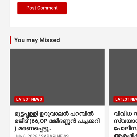
You may Missed
LATEST NEWS
LATEST NE
മുട്ടപ്പള്ളി ഉറുവാലൻ പറമ്പിൽ
വിവിധ സ്
മജീദ് (66,OP മജീദണ്ണൻ പച്ചക്കറി
സ്വയാശ്
) മരണപ്പെട്ടു..
പോലീസ് 
ആരംഭിക്
July 6, 2026
SABARI NEWS