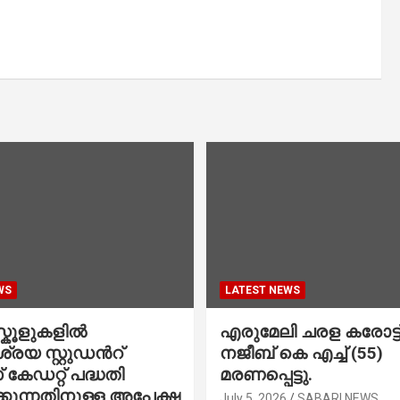
WS
LATEST NEWS
കൂളുകളില്‍
എരുമേലി ചരള കരോട്ട് 
രയ സ്റ്റുഡന്‍റ്
നജീബ് കെ എച്ച് (55)
കേഡറ്റ് പദ്ധതി
മരണപ്പെട്ടു.
കുന്നതിനുള്ള അപേക്ഷ
July 5, 2026
SABARI NEWS