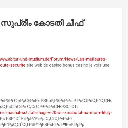
; സുപ്രീം കോടതി ചീഫ്
/www.abitur-und-studium.de/Forum/News/Les-meilleures-
toute-securite
site web de casino bonus casino je vois une
РёРЅРі СЂРµС€РёР» РЅРµРјРЅРѕРіРѕ РїРѕС‡РёС‚Р°С‚СЊ
 РѕС‚РєСЂС‹Р» С„СѓС‚Р±РѕР»СЊРЅСѓСЋ
er-nachal-schitat-shagi-v-70-x-i-zarabotal-na-etom-tituly-
іРѕ РЅР°СЃР»РµРґРёРµ С„СѓС‚Р±РѕР»
јР°РµС‚СЃСЏ РЅР°РјРЅРѕРіРѕ Р¶РёРІРµРµ.