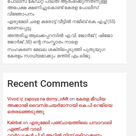
പോലീസ് കേഡറ്റ് പദ്ധതി ആരംഭിക്കുന്നതിനുള്ള
അപേക്ഷ ക്ഷണിച്ചുകൊണ്ട് കേരള പോലീസ്
വിജ്ഞാപനം
എരുമേലി ചരള കരോട്ട് വീട്ടിൽ നജീബ് കെ എച്ച് (55)
മരണപ്പെട്ടു.
അന്തരിച്ച ആ​ല​ക്ക​പ്പ​റമ്പിൽ​ എ.​വി. ജോ​ർ​ജ് ( ഷിജോ
ജോർജ് ,50) ന്റെ സംസ്കാരം നാളെ
സഹകരണ മേഖല ശക്തിപ്പെടുത്തി പുതുയുഗ
കേരളം സാധ്യമാക്കും: മന്ത്രി എം ലിജു
Recent Comments
Vivod iz zapoya na domy_ivMt
on
കേരള മീഡിയ
അക്കാദമി വൈസ്ചെയർമാനായി കെ.പി റെജിയെ
തെരഞ്ഞെടുത്തു
Kalebal
on
എരുമേലി പഞ്ചായത്തിലെ പമ്പാവാലി
,ഏഞ്ചൽ വാലി
വാർഡുകൾ പി ടി ആറിൽ നിന്ന് ഒഴിവാക്കണം