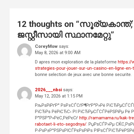
12 thoughts on “
സൂര്യകാന്ത്
ജസ്റ്റീസായി സ്ഥാനമേറ്റു
”
CoreyMow
says:
May 8, 2026 at 9:00 AM
D apres mon exploration de la plateforme
https:/
strategies-pour-jouer-sur-un-casino-en-ligne-en-
bonne selection de jeux avec une bonne securite.
2026___nbsi
says:
May 12, 2026 at 1:15 PM
РљРѕРіРґР° РѕР±СЃСѓР¶РґР°Р»Рё РїСЂРµСЃСЃ
РїСЂРѕ РёРіСЂС‹ РІ РїСЂРµСЃСЃРёРЅРіРµ Рё
Р°РЅР°Р»РёС‚РёРєСѓ
http://ramamama.ru/kak-tren
rabotaet-li-eto-segodnya/
. РџРѕСЃР»Рµ СЌС‚РѕР
Р›РѕР±Р°РЅРѕРІСЃРєРѕРіРѕ РІРѕСЃРїСЂРёРЅРёР