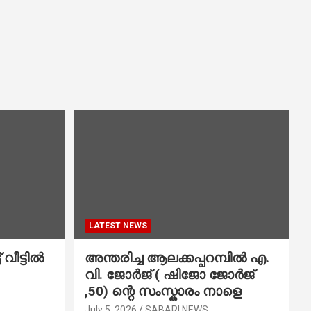
LATEST NEWS
വീട്ടിൽ
അന്തരിച്ച ആ​ല​ക്ക​പ്പ​റമ്പിൽ​ എ.​
വി. ജോ​ർ​ജ് ( ഷിജോ ജോർജ്
,50) ന്റെ സംസ്കാരം നാളെ
July 5, 2026
SABARI NEWS