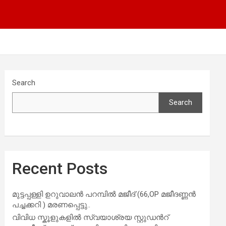
Search
Search
Recent Posts
മുട്ടപ്പള്ളി ഉറുവാലൻ പറമ്പിൽ മജീദ് (66,OP മജീദണ്ണൻ
പച്ചക്കറി ) മരണപ്പെട്ടു..
വിവിധ സ്കൂളുകളില്‍ സ്വയാശ്രയ സ്റ്റുഡന്‍റ്