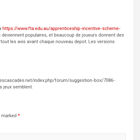
ia
https://www.fta.edu.au/apprenticeship-incentive-scheme-
 deviennent populaires, et beaucoup de joueurs donnent des
urtout les avis avant chaque nouveau depot. Les versions
 lescascades.net/index.php/forum/suggestion-box/7086-
s jeux semblent.
re marked
*