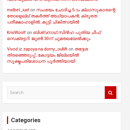
melbet_iuel
on
സംശയം ചോദിച്ച 5-ാം ക്ലാസുകാരന്റെ
തോളെല്ല് തകർത്ത് അധ്യാപകൻ; ക്രൂരത
പരീക്ഷാഹാളിൽ; കുട്ടി ചികിത്സയിൽ
KrisWoolf
on
ബിശ്വനാഥ് സിൻഹ പുതിയ ചീഫ്
സെക്രട്ടറി: ജൂൺ 30ന് ചുമതലയേൽക്കും
Vivod iz zapoya na domy_ouMt
on
തദ്ദേശ
തിരഞ്ഞെടുപ്പ് ;.കോട്ടയം ജില്ലയിൽ
സൂക്ഷ്മപരിശോധന പൂർത്തിയായി
S
e
a
r
c
Categories
h