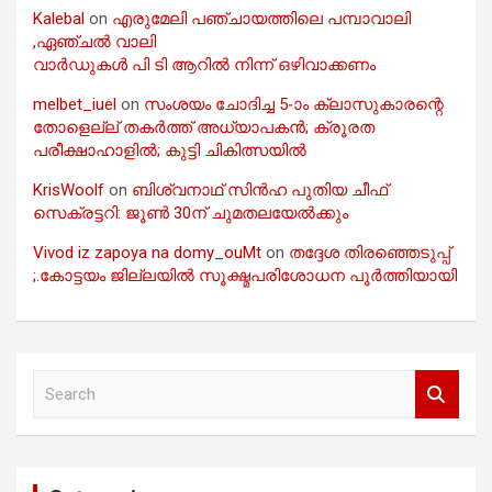
Kalebal
on
എരുമേലി പഞ്ചായത്തിലെ പമ്പാവാലി
,ഏഞ്ചൽ വാലി
വാർഡുകൾ പി ടി ആറിൽ നിന്ന് ഒഴിവാക്കണം
melbet_iuel
on
സംശയം ചോദിച്ച 5-ാം ക്ലാസുകാരന്റെ
തോളെല്ല് തകർത്ത് അധ്യാപകൻ; ക്രൂരത
പരീക്ഷാഹാളിൽ; കുട്ടി ചികിത്സയിൽ
KrisWoolf
on
ബിശ്വനാഥ് സിൻഹ പുതിയ ചീഫ്
സെക്രട്ടറി: ജൂൺ 30ന് ചുമതലയേൽക്കും
Vivod iz zapoya na domy_ouMt
on
തദ്ദേശ തിരഞ്ഞെടുപ്പ്
;.കോട്ടയം ജില്ലയിൽ സൂക്ഷ്മപരിശോധന പൂർത്തിയായി
S
e
a
r
c