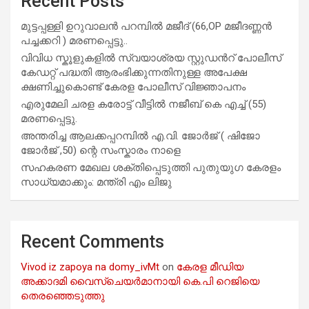
Recent Posts
മുട്ടപ്പള്ളി ഉറുവാലൻ പറമ്പിൽ മജീദ് (66,OP മജീദണ്ണൻ
പച്ചക്കറി ) മരണപ്പെട്ടു..
വിവിധ സ്കൂളുകളില്‍ സ്വയാശ്രയ സ്റ്റുഡന്‍റ് പോലീസ്
കേഡറ്റ് പദ്ധതി ആരംഭിക്കുന്നതിനുള്ള അപേക്ഷ
ക്ഷണിച്ചുകൊണ്ട് കേരള പോലീസ് വിജ്ഞാപനം
എരുമേലി ചരള കരോട്ട് വീട്ടിൽ നജീബ് കെ എച്ച് (55)
മരണപ്പെട്ടു.
അന്തരിച്ച ആ​ല​ക്ക​പ്പ​റമ്പിൽ​ എ.​വി. ജോ​ർ​ജ് ( ഷിജോ
ജോർജ് ,50) ന്റെ സംസ്കാരം നാളെ
സഹകരണ മേഖല ശക്തിപ്പെടുത്തി പുതുയുഗ കേരളം
സാധ്യമാക്കും: മന്ത്രി എം ലിജു
Recent Comments
Vivod iz zapoya na domy_ivMt
on
കേരള മീഡിയ
അക്കാദമി വൈസ്ചെയർമാനായി കെ.പി റെജിയെ
തെരഞ്ഞെടുത്തു