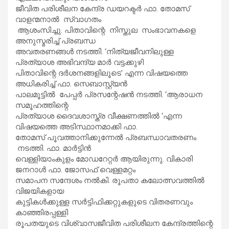
ജീവിത പരിശീലന കേന്ദ്ര ഡയറക്ടര്‍ ഫാ. തോമസ്
വാളന്മനാല്‍ സ്വാഗതം
ആശംസിച്ചു. പിതാവിന്റെ നിസ്തുല സംഭാവനകളെ
അനുസ്മരിച്ച് പ്രബന്ധ
അവതരണങ്ങള്‍ നടത്തി. ‘നിത്യജീവനിലുള്ള
പ്രത്യാശ അഭിവന്ദ്യ മാര്‍ വട്ടക്കുഴി
പിതാവിന്റെ ദര്‍ശനങ്ങളിലൂടെ’ എന്ന വിഷയത്തെ
അധികരിച്ച് ഫാ. സെബാസ്റ്റ്യന്‍
പാലമൂട്ടില്‍ പേപ്പര്‍ പ്രസന്റേഷന്‍ നടത്തി. ‘ആരാധന
സമൂഹത്തിന്റെ
പ്രത്യാശ ദൈവശാസ്ത്ര വീക്ഷണത്തില്‍ ‘എന്ന
വിഷയത്തെ അടിസ്ഥാനമാക്കി ഫാ.
തോമസ് പൂവത്താനിക്കുന്നേല്‍ പ്രബന്ധാവതരണം
നടത്തി. ഫാ. മാര്‍ട്ടിന്‍
വെള്ളിയാംകുളം മോഡറേറ്റര്‍ ആയിരുന്നു. വികാരി
ജനറാള്‍ ഫാ. ജോസഫ് വെള്ളമറ്റം
സമാപന സന്ദേശം നല്‍കി. രൂപതാ കലോത്സവത്തില്‍
വിജയികളായ
കുട്ടികള്‍ക്കുള്ള സര്‍ട്ടിഫിക്കറ്റുകളുടെ വിതരണവും
കാഞ്ഞിരപ്പള്ളി
രൂപതയുടെ വിശ്വാസജീവിത പരിശീലന കേന്ദ്രത്തിന്റെ