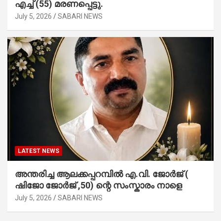
എച്ച് (55) മരണപ്പെട്ടു.
July 5, 2026
SABARI NEWS
LATEST NEWS
അന്തരിച്ച ആ​ല​ക്ക​പ്പ​റമ്പിൽ​ എ.​വി. ജോ​ർ​ജ് (
ഷിജോ ജോർജ് ,50) ന്റെ സംസ്കാരം നാളെ
July 5, 2026
SABARI NEWS