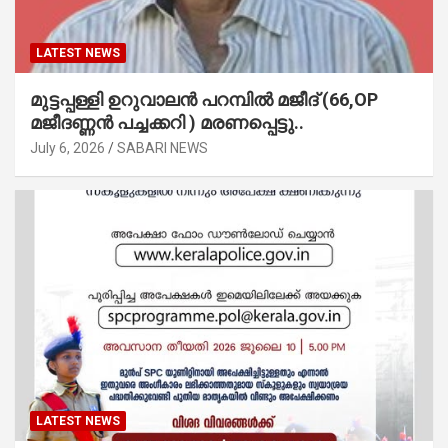
LATEST NEWS
മുട്ടപ്പള്ളി ഉറുവാലൻ പറമ്പിൽ മജീദ് (66,OP
മജീദണ്ണൻ പച്ചക്കറി ) മരണപ്പെട്ടു..
July 6, 2026
SABARI NEWS
LATEST NEWS