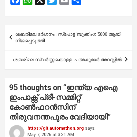
a
h
wi
m
h
ce
at
tt
ail
ar
b
s
er
e
Post
ശബരിമല ദർശനം ; സ്പോട്ട് ബുക്കിംഗ് 5000 ആയി
o
A
navigation
നിജപ്പെടുത്തി
o
p
k
p
ശബരിമല സ്വർണ്ണക്കൊള്ള: പത്മകുമാർ അറസ്റ്റിൽ
95 thoughts on “
ഇന്ത്യ എഐ
ഇംപാക്റ്റ് പ്രീ-സമ്മിറ്റ്
കോൺഫറൻസിന്
തിരുവനന്തപുരം വേദിയായി
”
https://git.automathon.org
says:
May 7, 2026 at 3:31 AM