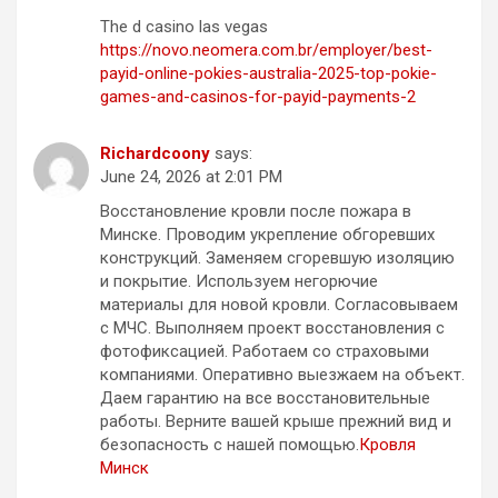
The d casino las vegas
https://novo.neomera.com.br/employer/best-
payid-online-pokies-australia-2025-top-pokie-
games-and-casinos-for-payid-payments-2
Richardcoony
says:
June 24, 2026 at 2:01 PM
Восстановление кровли после пожара в
Минске. Проводим укрепление обгоревших
конструкций. Заменяем сгоревшую изоляцию
и покрытие. Используем негорючие
материалы для новой кровли. Согласовываем
с МЧС. Выполняем проект восстановления с
фотофиксацией. Работаем со страховыми
компаниями. Оперативно выезжаем на объект.
Даем гарантию на все восстановительные
работы. Верните вашей крыше прежний вид и
безопасность с нашей помощью.
Кровля
Минск