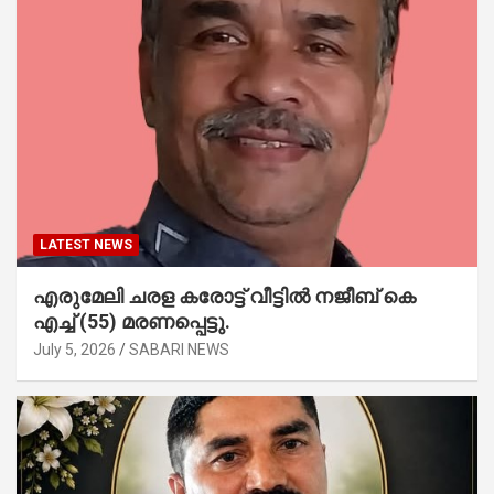
LATEST NEWS
എരുമേലി ചരള കരോട്ട് വീട്ടിൽ നജീബ് കെ
എച്ച് (55) മരണപ്പെട്ടു.
July 5, 2026
SABARI NEWS