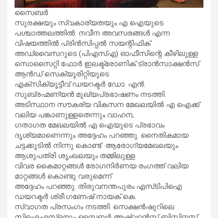
സൈബർ
സുരക്ഷയും സ്വകാര്യതയും എ ഐയുടെ
പശ്ചാത്തലത്തിൽ: നവീന അവസരങ്ങൾ എന്ന
വിഷയത്തിൽ പ്രിൻസിപ്പൽ സയന്റിഫിക്
അഡ്വൈസറുടെ (പിഎസ്എ) ഓഫീസിന്റെ കീഴിലുള്ള
സൊസൈറ്റി ഫോർ ഇലക്ട്രോണിക് ട്രാൻസാക്ഷൻസ്
ആൻഡ് സെക്യൂരിറ്റിയുടെ
എക്സിക്യൂട്ടീവ് ഡയറക്ടർ ഡോ. എൻ.
സുബ്രഹ്മണ്യൻ മുഖ്യപ്രഭാഷണം നടത്തി.
അടിസ്ഥാന സൗകര്യ വികസന മേഖലയിൽ എ ഐക്ക്
വലിയ പങ്കാണുള്ളതെന്നും വാഹന,
​ഗതാ​ഗത മേഖലയിൽ എ ഐയുടെ പ്രഭാവം
ദൃശ്യമാണെന്നും അദ്ദേഹം പറഞ്ഞു. നൈതികമായ
ചട്ടക്കൂടിൽ നിന്നു കൊണ്ട് ആരോ​ഗ്യമേഖലയും
ആശുപത്രി ശൃംഖലയും തമ്മിലുള്ള
വിവര കൈമാറ്റങ്ങൾ രോ​ഗനിർണയ രം​ഗത്ത് വലിയ
മാറ്റങ്ങൾ കൊണ്ടു വരുമെന്ന്
അദ്ദേഹം പറഞ്ഞു. തിരുവനന്തപുരം എസ്‌ടിപിഐ
ഡയറക്ടർ ശ്രീ.ഗണേഷ് നായക് കെ.
സ്വാഗത പ്രസംഗം നടത്തി. സെക്ഷൻഷുറിലെ
സിഐഎസ്ഒയും സൈബർ അഷ്വറൻസ് ബിസിനസ്