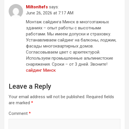
MiltonItefs
says:
June 26, 2026 at 7:17 AM
Монтаж сайдинга Минск в многоэтажных
зданиях – опыт работы с высотными
работами. Мы имеем допуски и страховку.
Устанавливаем сайдинг на балконы, лоджии,
фасады многоквартирных домов.
Согласовываем цвет с архитектурой.
Используем промышленные альпинистские
снаряжения. Сроки – от 3 дней. Звоните!
сайдинг Минск
Leave a Reply
Your email address will not be published.
Required fields
are marked
*
Comment
*