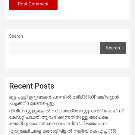
Search
Search
Recent Posts
മുട്ടപ്പള്ളി ഉറുവാലൻ പറമ്പിൽ മജീദ് (66,OP മജീദണ്ണൻ
പച്ചക്കറി ) മരണപ്പെട്ടു..
വിവിധ സ്കൂളുകളില്‍ സ്വയാശ്രയ സ്റ്റുഡന്‍റ് പോലീസ്
കേഡറ്റ് പദ്ധതി ആരംഭിക്കുന്നതിനുള്ള അപേക്ഷ
ക്ഷണിച്ചുകൊണ്ട് കേരള പോലീസ് വിജ്ഞാപനം
എരുമേലി ചരള കരോട്ട് വീട്ടിൽ നജീബ് കെ എച്ച് (55)