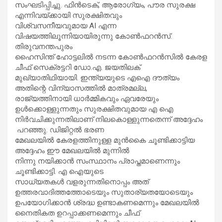
സംഘടിപ്പിച്ചു. ഫിൻടെക്, ആരോ​ഗ്യം, പൗര സുരക്ഷ
എന്നിവയ്ക്കായി സുരക്ഷിതവും
വിശ്വസനീയവുമായ AI എന്ന
വിഷയത്തിലൂന്നിയായിരുന്നു കോൺഫറൻസ്.
തിരുവനന്തപുരം
ഹൈസിന്ത് ഹോട്ടലിൽ നടന്ന കോൺഫറൻസിൽ കേരള
ചീഫ് സെക്രട്ടറി ഡോ.എ. ജയതിലക്
മുഖ്യാതിഥിയായി. ഇന്ത്യയുടെ എഐ ദൗത്യം
അതിന്റെ വിന്യാസത്തിൽ മാത്രമല്ല,
രാജ്യത്തിനായി ധാർമ്മികവും ഏവരേയും
ഉൾക്കൊള്ളുന്നതും സുരക്ഷിതവുമായ എ ഐ
നിർവചിക്കുന്നതിലാണ് നിലകൊള്ളുന്നതെന്ന് അദ്ദേഹം
പറഞ്ഞു. ഡിജിറ്റൽ ഭരണ
മേഖലയിൽ കേരളത്തിനുള്ള മുൻകൈ ചൂണ്ടിക്കാട്ടിയ
അദ്ദേഹം ഈ മേഖലയിൽ മുന്നിൽ
നിന്നു നയിക്കാൻ സംസ്ഥാനം പ്രാപ്തമാണെന്നും
ചൂണ്ടിക്കാട്ടി. എ ഐയുടെ
സാധ്യതകൾ വളരുന്നതിനൊപ്പം അത്
ഉത്തരവാദിത്തത്തോടെയും സുതാര്യതയോടെയും
ഉപയോഗിക്കാൻ ശ്രദ്ധ ഉണ്ടാകണമെന്നും മേഖലയിൽ
നൈതികത ഉറപ്പാക്കണമെന്നും ചീഫ്