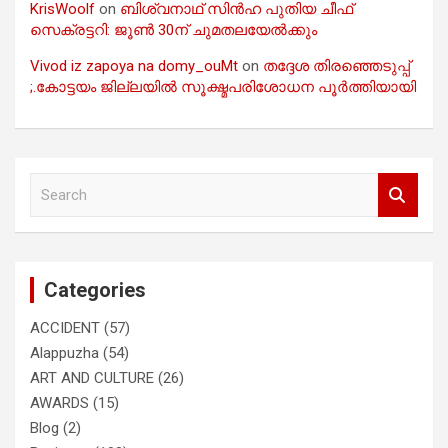
KrisWoolf
on
ബിശ്വനാഥ് സിൻഹ പുതിയ ചീഫ്
സെക്രട്ടറി: ജൂൺ 30ന് ചുമതലയേൽക്കും
Vivod iz zapoya na domy_ouMt
on
തദ്ദേശ തിരഞ്ഞെടുപ്പ്
;.കോട്ടയം ജില്ലയിൽ സൂക്ഷ്മപരിശോധന പൂർത്തിയായി
S
e
a
r
c
Categories
h
ACCIDENT
(57)
Alappuzha
(54)
ART AND CULTURE
(26)
AWARDS
(15)
Blog
(2)