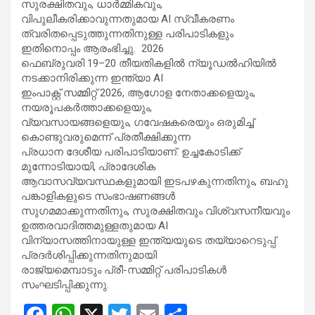
സുരക്ഷിതവും, ധാർമ്മികവും,
വിപുലീകരിക്കാവുന്നതുമായ AI സ്വീകരണം
ത്വരിതപ്പെടുത്തുന്നതിനുള്ള പരിപാടികളും
ഇതിനൊപ്പം ആരംഭിച്ചു. 2026
ഫെബ്രുവരി 19–20 തീയതികളിൽ ന്യൂഡൽഹിയിൽ
നടക്കാനിരിക്കുന്ന ഇന്ത്യാ AI
ഇംപാക്റ്റ് സമ്മിറ്റ് 2026, ആഗോള നേതാക്കളെയും,
നയരൂപകർത്താക്കളെയും,
വ്യവസായങ്ങളെയും, ഗവേഷകരെയും ഒരുമിച്ച്
കൊണ്ടുവരുമെന്ന് പ്രതീക്ഷിക്കുന്ന
പ്രധാന ദേശീയ പരിപാടിയാണ്. ഉച്ചകോടിക്ക്
മുന്നോടിയായി, പ്രാദേശിക
ആവാസവ്യവസ്ഥകളുമായി ഇടപഴകുന്നതിനും, ബഹു
പങ്കാളികളുടെ സംഭാഷണങ്ങൾ
സുഗമമാക്കുന്നതിനും, സുരക്ഷിതവും വിശ്വസനീയവും
ഉത്തരവാദിത്തമുള്ളതുമായ AI
വിന്യാസത്തിനായുള്ള ഇന്ത്യയുടെ തയ്യാറെടുപ്പ്
പ്രദർശിപ്പിക്കുന്നതിനുമായി
രാജ്യമെമ്പാടും പ്രീ-സമ്മിറ്റ് പരിപാടികൾ
സംഘടിപ്പിക്കുന്നു.
F
W
X
T
E
S