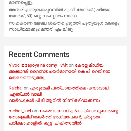
മരണപ്പെട്ടു.
അന്തരിച്ച ആ​ല​ക്ക​പ്പ​റമ്പിൽ​ എ.​വി. ജോ​ർ​ജ് ( ഷിജോ
ജോർജ് ,50) ന്റെ സംസ്കാരം നാളെ
സഹകരണ മേഖല ശക്തിപ്പെടുത്തി പുതുയുഗ കേരളം
സാധ്യമാക്കും: മന്ത്രി എം ലിജു
Recent Comments
Vivod iz zapoya na domy_ivMt
on
കേരള മീഡിയ
അക്കാദമി വൈസ്ചെയർമാനായി കെ.പി റെജിയെ
തെരഞ്ഞെടുത്തു
Kalebal
on
എരുമേലി പഞ്ചായത്തിലെ പമ്പാവാലി
,ഏഞ്ചൽ വാലി
വാർഡുകൾ പി ടി ആറിൽ നിന്ന് ഒഴിവാക്കണം
melbet_iuel
on
സംശയം ചോദിച്ച 5-ാം ക്ലാസുകാരന്റെ
തോളെല്ല് തകർത്ത് അധ്യാപകൻ; ക്രൂരത
പരീക്ഷാഹാളിൽ; കുട്ടി ചികിത്സയിൽ