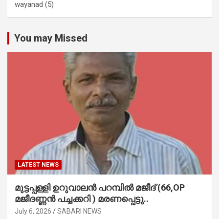
wayanad
(5)
You may Missed
LATEST NEWS
മുട്ടപ്പള്ളി ഉറുവാലൻ പറമ്പിൽ മജീദ് (66,OP
മജീദണ്ണൻ പച്ചക്കറി ) മരണപ്പെട്ടു..
July 6, 2026
SABARI NEWS