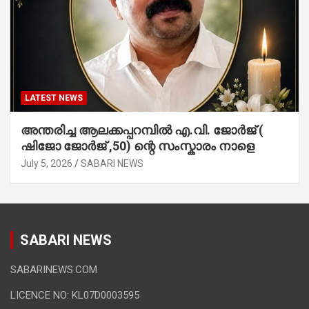
LATEST NEWS
അന്തരിച്ച ആ​ല​ക്ക​പ്പ​റമ്പിൽ​ എ.​വി. ജോ​ർ​ജ് (
ഷിജോ ജോർജ് ,50) ന്റെ സംസ്കാരം നാളെ
July 5, 2026
SABARI NEWS
SABARI NEWS
SABARINEWS.COM
LICENCE NO: KL07D0003595