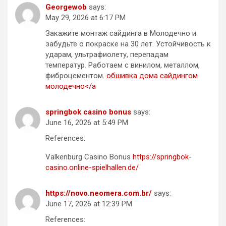
Georgewob
says:
May 29, 2026 at 6:17 PM
Закажите монтаж сайдинга в Молодечно и
забудьте о покраске на 30 лет. Устойчивость к
ударам, ультрафиолету, перепадам
температур. Работаем с винилом, металлом,
фиброцементом.
обшивка дома сайдингом
молодечно</a
springbok casino bonus
says:
June 16, 2026 at 5:49 PM
References:
Valkenburg Casino Bonus
https://springbok-
casino.online-spielhallen.de/
https://novo.neomera.com.br/
says:
June 17, 2026 at 12:39 PM
References: