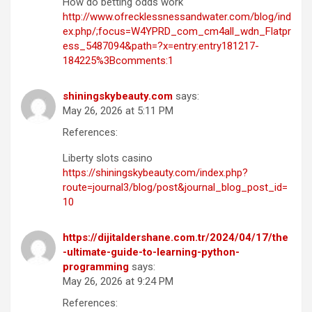
How do betting odds work
http://www.ofrecklessnessandwater.com/blog/ind
ex.php/;focus=W4YPRD_com_cm4all_wdn_Flatpr
ess_5487094&path=?x=entry:entry181217-
184225%3Bcomments:1
shiningskybeauty.com
says:
May 26, 2026 at 5:11 PM
References:
Liberty slots casino
https://shiningskybeauty.com/index.php?
route=journal3/blog/post&journal_blog_post_id=
10
https://dijitaldershane.com.tr/2024/04/17/the
-ultimate-guide-to-learning-python-
programming
says:
May 26, 2026 at 9:24 PM
References: