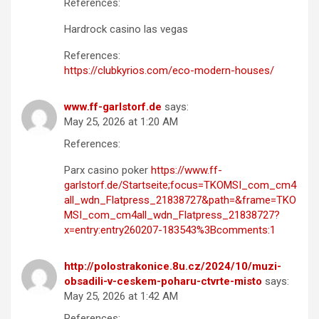
References:
Hardrock casino las vegas
References:
https://clubkyrios.com/eco-modern-houses/
www.ff-garlstorf.de
says:
May 25, 2026 at 1:20 AM
References:
Parx casino poker
https://www.ff-
garlstorf.de/Startseite;focus=TKOMSI_com_cm4
all_wdn_Flatpress_21838727&path=&frame=TKO
MSI_com_cm4all_wdn_Flatpress_21838727?
x=entry:entry260207-183543%3Bcomments:1
http://polostrakonice.8u.cz/2024/10/muzi-
obsadili-v-ceskem-poharu-ctvrte-misto
says:
May 25, 2026 at 1:42 AM
References: