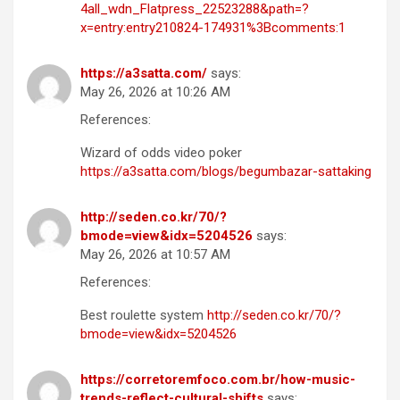
4all_wdn_Flatpress_22523288&path=?
x=entry:entry210824-174931%3Bcomments:1
https://a3satta.com/
says:
May 26, 2026 at 10:26 AM
References:
Wizard of odds video poker
https://a3satta.com/blogs/begumbazar-sattaking
http://seden.co.kr/70/?
bmode=view&idx=5204526
says:
May 26, 2026 at 10:57 AM
References:
Best roulette system
http://seden.co.kr/70/?
bmode=view&idx=5204526
https://corretoremfoco.com.br/how-music-
trends-reflect-cultural-shifts
says: