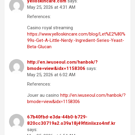
yelloskincare.com
says:
May 25, 2026 at 4:31 AM
References:
Casino royal streaming
https://www.yelloskincare.com/blog/Let%E2%80%
99s-Get-A-Little-Nerdy:-Ingredient-Series-Yeast-
Beta-Glucan
http://en.iwuseoul.com/hanbok/?
bmode=view&idx=1158306
says:
May 25, 2026 at 6:02 AM
References:
Jouer au casino
http://en.iwuseoul.com/hanbok/?
bmode=view&idx=1158306
67b40fbd-e3da-44b0-b729-
820cc30719a2.o39a18j49fitinlixzo4mf.kr
says: