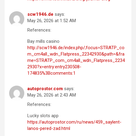
scw1946.de
says:
May 26, 2026 at 1:52 AM
References:
Bay mills casino
http://scw1946.de/index.php/;focus=STRATP_co
m_cm4all_wdn_Flatpress_22342930&path=&fra
me=STRATP_com_cm4all_wdn_Flatpress_2234
2930?x=entry:entry230508-
174835%3Bcomments:1
autoprostor.com
says:
May 26, 2026 at 2:43 AM
References:
Lucky slots app
https://autoprostor.com/ru/news/459_saylent-
lanos-pered-zad.html