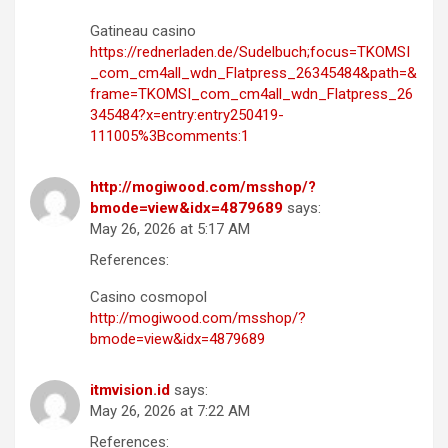
Gatineau casino
https://rednerladen.de/Sudelbuch;focus=TKOMSI
_com_cm4all_wdn_Flatpress_26345484&path=&
frame=TKOMSI_com_cm4all_wdn_Flatpress_26
345484?x=entry:entry250419-
111005%3Bcomments:1
http://mogiwood.com/msshop/?
bmode=view&idx=4879689
says:
May 26, 2026 at 5:17 AM
References:
Casino cosmopol
http://mogiwood.com/msshop/?
bmode=view&idx=4879689
itmvision.id
says:
May 26, 2026 at 7:22 AM
References: