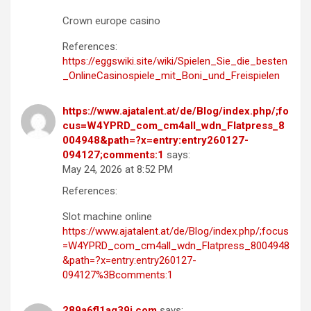
Crown europe casino
References:
https://eggswiki.site/wiki/Spielen_Sie_die_besten
_OnlineCasinospiele_mit_Boni_und_Freispielen
https://www.ajatalent.at/de/Blog/index.php/;fo
cus=W4YPRD_com_cm4all_wdn_Flatpress_8
004948&path=?x=entry:entry260127-
094127;comments:1
says:
May 24, 2026 at 8:52 PM
References:
Slot machine online
https://www.ajatalent.at/de/Blog/index.php/;focus
=W4YPRD_com_cm4all_wdn_Flatpress_8004948
&path=?x=entry:entry260127-
094127%3Bcomments:1
289a6fl1aq39i.com
says: