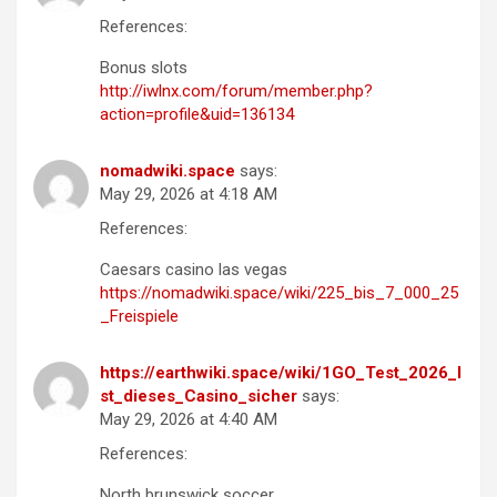
References:
Bonus slots
http://iwlnx.com/forum/member.php?
action=profile&uid=136134
nomadwiki.space
says:
May 29, 2026 at 4:18 AM
References:
Caesars casino las vegas
https://nomadwiki.space/wiki/225_bis_7_000_25
_Freispiele
https://earthwiki.space/wiki/1GO_Test_2026_I
st_dieses_Casino_sicher
says:
May 29, 2026 at 4:40 AM
References:
North brunswick soccer