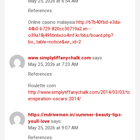
May 25, 2026 at 6:54 AM
References:
Online casino malaysia
http://67b40fbd-e3da-
44b0-b729-820cc30719a2.xn--
o39a18j49fitinlixzo4mf.kr/bbs/board.php?
bo_table=notice&wr_id=2
www.simplytiffanychalk.com
says:
May 25, 2026 at 7:23 AM
References:
Roulette com
http://www.simplytiffanychalk.com/2014/03/03/tc
enspiration-oscars-2014/
https://mdrivemen.in/summer-beauty-tips-
youll-love
says:
May 25, 2026 at 9:07 AM
References: