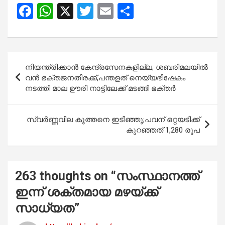
F
W
X
T
E
S
a
h
wi
m
h
ce
at
tt
ail
ar
b
s
er
e
Post
നിയന്ത്രിക്കാൻ കേന്ദ്രസേനകളില്ല; ശബരിമലയിൽ
o
A
navigation
വൻ ഭക്തജനതിരക്ക്,പന്തളത് നെയ്യഭിഷേകം
o
p
നടത്തി മാല ഊരി നാട്ടിലേക്ക് മടങ്ങി ഭക്തർ
k
p
സ്വർണ്ണവില കുത്തനെ ഇടിഞ്ഞു;പവന് ഒറ്റയടിക്ക്
കുറഞ്ഞത് 1,280 രൂപ
263 thoughts on “
സംസ്ഥാനത്ത്
ഇന്ന് ശക്തമായ മഴയ്ക്ക്
സാധ്യത
”