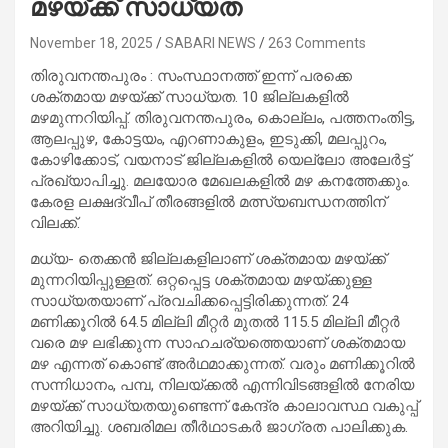
മഴയ്ക്ക് സാധ്യത
November 18, 2025
SABARI NEWS
263 Comments
തിരുവനന്തപുരം : സംസ്ഥാനത്ത് ഇന്ന് പരക്കെ
ശക്തമായ മഴയ്ക്ക് സാധ്യത. 10 ജില്ലകളിൽ
മഴമുന്നറിയിപ്പ്. തിരുവനന്തപുരം, കൊല്ലം, പത്തനംതിട്ട,
ആലപ്പുഴ, കോട്ടയം, എറണാകുളം, ഇടുക്കി, മലപ്പുറം,
കോഴിക്കോട്, വയനാട് ജില്ലകളിൽ യെല്ലോ അലേർട്ട്
പ്രഖ്യാപിച്ചു. മലയോര മേഖലകളിൽ മഴ കനത്തേക്കും.
കേരള ലക്ഷദ്വീപ് തീരങ്ങളിൽ മത്സ്യബന്ധനത്തിന്
വിലക്ക്.
മധ്യ- തെക്കൻ ജില്ലകളിലാണ് ശക്തമായ മഴയ്ക്ക്
മുന്നറിയിപ്പുള്ളത്. ഒറ്റപ്പെട്ട ശക്തമായ മഴയ്ക്കുള്ള
സാധ്യതയാണ് പ്രവചിക്കപ്പെട്ടിരിക്കുന്നത്. 24
മണിക്കൂറിൽ 64.5 മില്ലി മീറ്റർ മുതൽ 115.5 മില്ലി മീറ്റർ
വരെ മഴ ലഭിക്കുന്ന സാഹചര്യത്തെയാണ് ശക്തമായ
മഴ എന്നത് കൊണ്ട് അർഥമാക്കുന്നത്. വരും മണിക്കൂറിൽ
സന്നിധാനം, പമ്പ, നിലയ്ക്കൽ എന്നിവിടങ്ങളിൽ നേരിയ
മഴയ്ക്ക് സാധ്യതയുണ്ടെന്ന് കേന്ദ്ര കാലാവസ്ഥ വകുപ്പ്
അറിയിച്ചു. ശബരിമല തീർഥാടകർ ജാ​ഗ്രത പാലിക്കുക.