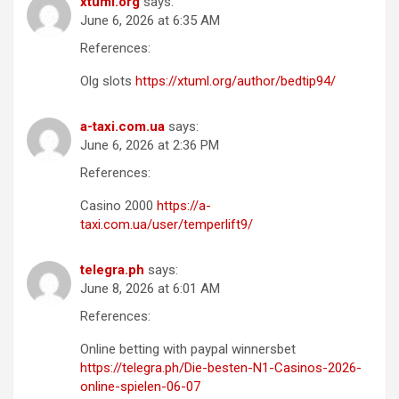
xtuml.org
says:
June 6, 2026 at 6:35 AM
References:
Olg slots
https://xtuml.org/author/bedtip94/
a-taxi.com.ua
says:
June 6, 2026 at 2:36 PM
References:
Casino 2000
https://a-
taxi.com.ua/user/temperlift9/
telegra.ph
says:
June 8, 2026 at 6:01 AM
References:
Online betting with paypal winnersbet
https://telegra.ph/Die-besten-N1-Casinos-2026-
online-spielen-06-07