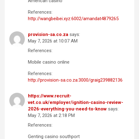
American casino
References:
http://wangbeibei.xyz:6002/amandat4879265
provision-sa.co.za
says:
May 7, 2026 at 10:07 AM
References:
Mobile casino online
References:
http://provision-sa.co.za:3000/graig239882136
https://www.recruit-
vet.co.uk/employer/ignition-casino-review-
2026-everything-you-need-to-know
says:
May 7, 2026 at 2:18 PM
References:
Genting casino southport