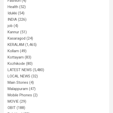
Fashion
(4)
Health
(52)
Idukki
(54)
INDIA
(226)
job
(4)
Kannur
(51)
Kasaragod
(24)
KERALAM
(1,465)
Kollam
(49)
Kottayam
(83)
Kozhikode
(80)
LATEST NEWS
(5,480)
LOCAL NEWS
(32)
Main Stories
(4)
Malappuram
(47)
Mobile Phones
(2)
MOVIE
(29)
OBIT
(188)