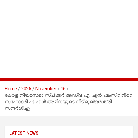
Home
2025
November
16
കേരള നിയമസഭാ സ്പീക്കർ അഡ്വ. എ. എൻ. ഷംസീറിൻ്റെ
സഹോദരി എ എൻ ആമിനയുടെ വീട് മുഖ്യമന്ത്രി
സന്ദർശിച്ചു
LATEST NEWS