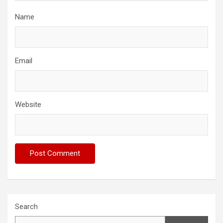
Name
Email
Website
Search