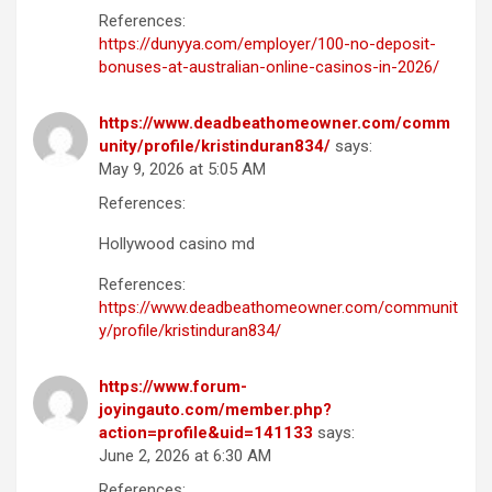
References:
https://dunyya.com/employer/100-no-deposit-
bonuses-at-australian-online-casinos-in-2026/
https://www.deadbeathomeowner.com/comm
unity/profile/kristinduran834/
says:
May 9, 2026 at 5:05 AM
References:
Hollywood casino md
References:
https://www.deadbeathomeowner.com/communit
y/profile/kristinduran834/
https://www.forum-
joyingauto.com/member.php?
action=profile&uid=141133
says:
June 2, 2026 at 6:30 AM
References: