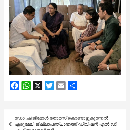
F
W
X
T
E
S
a
h
wi
m
h
ce
at
tt
ail
ar
b
s
er
e
Post
ഡോ ,ഷിജിമോൾ തോമസ് കൊണ്ടാട്ടുകുന്നേൽ
o
A
navigation
എരുമേലി ജില്ലാപഞ്ചായത്ത് ഡിവിഷൻ എൽ ഡി