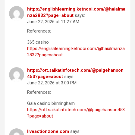
https://englishlearning.ketnooi.com/@haialma
nza2832?page=about
says:
June 22, 2026 at 11:27 AM
References:
365 casino
https://englishlearning.ketnooi.com/@haialmanza
2832?page=about
https://ott.saikatinfotech.com/@paigehanson
453?page=about
says:
June 22, 2026 at 3:00 PM
References:
Gala casino birmingham
https://ott.saikatinfotech.com/@paigehanson453
?page=about
liveactionzone.com
says: