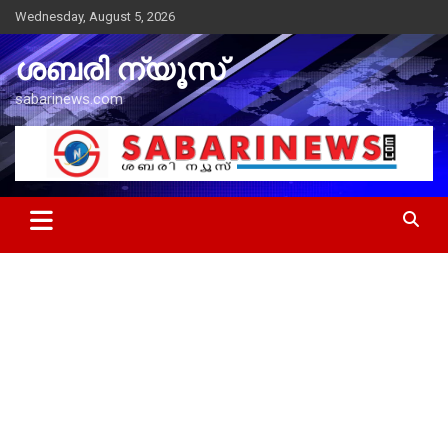
Skip
Wednesday, August 5, 2026
to
content
ശബരി ന്യൂസ്
sabarinews.com