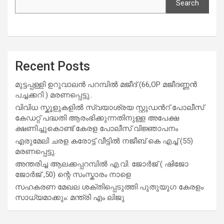
Search
Recent Posts
മുട്ടപ്പള്ളി ഉറുവാലൻ പറമ്പിൽ മജീദ് (66,OP മജീദണ്ണൻ
പച്ചക്കറി ) മരണപ്പെട്ടു..
വിവിധ സ്കൂളുകളില്‍ സ്വയാശ്രയ സ്റ്റുഡന്‍റ് പോലീസ്
കേഡറ്റ് പദ്ധതി ആരംഭിക്കുന്നതിനുള്ള അപേക്ഷ
ക്ഷണിച്ചുകൊണ്ട് കേരള പോലീസ് വിജ്ഞാപനം
എരുമേലി ചരള കരോട്ട് വീട്ടിൽ നജീബ് കെ എച്ച് (55)
മരണപ്പെട്ടു.
അന്തരിച്ച ആ​ല​ക്ക​പ്പ​റമ്പിൽ​ എ.​വി. ജോ​ർ​ജ് ( ഷിജോ
ജോർജ് ,50) ന്റെ സംസ്കാരം നാളെ
സഹകരണ മേഖല ശക്തിപ്പെടുത്തി പുതുയുഗ കേരളം
സാധ്യമാക്കും: മന്ത്രി എം ലിജു