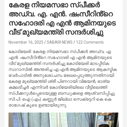
കേരള നിയമസഭാ സ്പീക്കർ
അഡ്വ. എ. എൻ. ഷംസീറിൻ്റെ
സഹോദരി എ എൻ ആമിനയുടെ
വീട് മുഖ്യമന്ത്രി സന്ദർശിച്ചു
November 16, 2025
SABARI NEWS
122 Comments
കോടിയേരി :കേരള നിയമസഭാ സ്പീക്കർ അഡ്വ. എ.
എൻ. ഷംസീറിൻ്റെ സഹോദരി എ എൻ ആമിനയുടെ
വീട് മുഖ്യമന്ത്രി സന്ദർശിച്ചു.കോടിയേരി മാടപ്പീടിക
സാറാസിൽ അന്തരിച്ച എ.എൻ.ആമിനയുടെ ആകസ്മിക
വേർപാടിൽ അനുശോചനം രേഖപ്പെടുത്തുന്നതിനായി
കേരള മുഖ്യമന്ത്രി ശ്രീ പിണറായി വിജയൻ, ഭാര്യ
കമലടീച്ചർ എന്നിവർ കോടിയേരിയിലെ വീട്ടിലെത്തി
സ്പീക്കറുൾപ്പെടെയുള്ള ബന്ധുക്കളെ ആശ്വസിപ്പിച്ചു.
സി.പി. ഐ (എം) കണ്ണൂർ ജില്ലാ സെക്രട്ടറി കെ കെ
രാഗേഷ് കൂടെ ഉണ്ടായിരുന്നു .