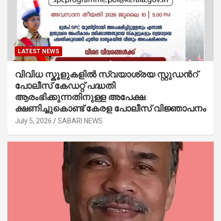
LATEST NEWS
വിവിധ സ്കൂളുകളില്‍ സ്വയാശ്രയ സ്റ്റുഡന്‍റ്
പോലീസ് കേഡറ്റ് പദ്ധതി
ആരംഭിക്കുന്നതിനുള്ള അപേക്ഷ
ക്ഷണിച്ചുകൊണ്ട് കേരള പോലീസ് വിജ്ഞാപനം
July 5, 2026
SABARI NEWS