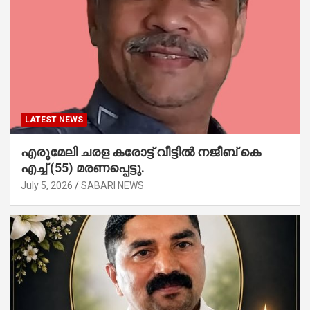
LATEST NEWS
എരുമേലി ചരള കരോട്ട് വീട്ടിൽ നജീബ് കെ
എച്ച് (55) മരണപ്പെട്ടു.
July 5, 2026
SABARI NEWS