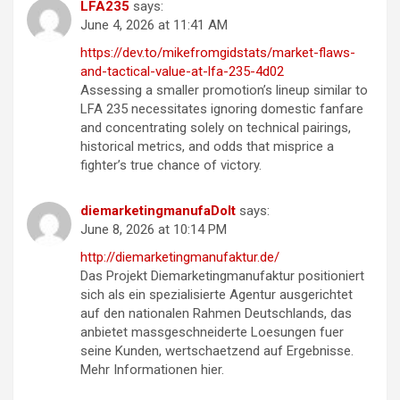
LFA235
says:
June 4, 2026 at 11:41 AM
https://dev.to/mikefromgidstats/market-flaws-
and-tactical-value-at-lfa-235-4d02
Assessing a smaller promotion’s lineup similar to
LFA 235 necessitates ignoring domestic fanfare
and concentrating solely on technical pairings,
historical metrics, and odds that misprice a
fighter’s true chance of victory.
diemarketingmanufaDoIt
says:
June 8, 2026 at 10:14 PM
http://diemarketingmanufaktur.de/
Das Projekt Diemarketingmanufaktur positioniert
sich als ein spezialisierte Agentur ausgerichtet
auf den nationalen Rahmen Deutschlands, das
anbietet massgeschneiderte Loesungen fuer
seine Kunden, wertschaetzend auf Ergebnisse.
Mehr Informationen hier.