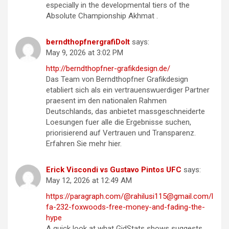
especially in the developmental tiers of the
Absolute Championship Akhmat .
berndthopfnergrafiDoIt
says:
May 9, 2026 at 3:02 PM
http://berndthopfner-grafikdesign.de/
Das Team von Berndthopfner Grafikdesign
etabliert sich als ein vertrauenswuerdiger Partner
praesent im den nationalen Rahmen
Deutschlands, das anbietet massgeschneiderte
Loesungen fuer alle die Ergebnisse suchen,
priorisierend auf Vertrauen und Transparenz.
Erfahren Sie mehr hier.
Erick Viscondi vs Gustavo Pintos UFC
says:
May 12, 2026 at 12:49 AM
https://paragraph.com/@rahilusi115@gmail.com/l
fa-232-foxwoods-free-money-and-fading-the-
hype
A quick look at what GidStats shows suggests