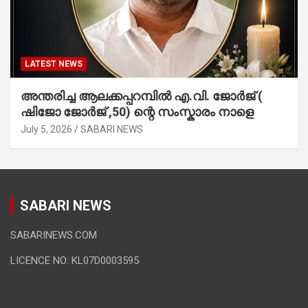
LATEST NEWS
അന്തരിച്ച ആ​ല​ക്ക​പ്പ​റമ്പിൽ​ എ.​വി. ജോ​ർ​ജ് (
ഷിജോ ജോർജ് ,50) ന്റെ സംസ്കാരം നാളെ
July 5, 2026
SABARI NEWS
SABARI NEWS
SABARINEWS.COM
LICENCE NO: KL07D0003595