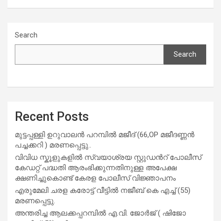
Search
Search
Recent Posts
മുട്ടപ്പള്ളി ഉറുവാലൻ പറമ്പിൽ മജീദ് (66,OP മജീദണ്ണൻ
പച്ചക്കറി ) മരണപ്പെട്ടു..
വിവിധ സ്കൂളുകളില്‍ സ്വയാശ്രയ സ്റ്റുഡന്‍റ് പോലീസ്
കേഡറ്റ് പദ്ധതി ആരംഭിക്കുന്നതിനുള്ള അപേക്ഷ
ക്ഷണിച്ചുകൊണ്ട് കേരള പോലീസ് വിജ്ഞാപനം
എരുമേലി ചരള കരോട്ട് വീട്ടിൽ നജീബ് കെ എച്ച് (55)
മരണപ്പെട്ടു.
അന്തരിച്ച ആ​ല​ക്ക​പ്പ​റമ്പിൽ​ എ.​വി. ജോ​ർ​ജ് ( ഷിജോ