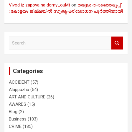
Vivod iz zapoya na domy_ouMt
on
തദ്ദേശ തിരഞ്ഞെടുപ്പ്
;.കോട്ടയം ജില്ലയിൽ സൂക്ഷ്മപരിശോധന പൂർത്തിയായി
S
e
a
r
c
Categories
h
ACCIDENT
(57)
Alappuzha
(54)
ART AND CULTURE
(26)
AWARDS
(15)
Blog
(2)
Business
(103)
CRIME
(185)