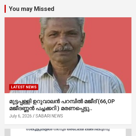
You may Missed
LATEST NEWS
മുട്ടപ്പള്ളി ഉറുവാലൻ പറമ്പിൽ മജീദ് (66,OP
മജീദണ്ണൻ പച്ചക്കറി ) മരണപ്പെട്ടു..
July 6, 2026
SABARI NEWS