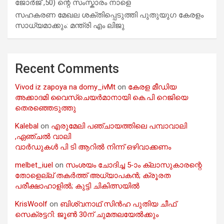
ജോർജ് ,50) ന്റെ സംസ്കാരം നാളെ
സഹകരണ മേഖല ശക്തിപ്പെടുത്തി പുതുയുഗ കേരളം
സാധ്യമാക്കും: മന്ത്രി എം ലിജു
Recent Comments
Vivod iz zapoya na domy_ivMt
on
കേരള മീഡിയ
അക്കാദമി വൈസ്ചെയർമാനായി കെ.പി റെജിയെ
തെരഞ്ഞെടുത്തു
Kalebal
on
എരുമേലി പഞ്ചായത്തിലെ പമ്പാവാലി
,ഏഞ്ചൽ വാലി
വാർഡുകൾ പി ടി ആറിൽ നിന്ന് ഒഴിവാക്കണം
melbet_iuel
on
സംശയം ചോദിച്ച 5-ാം ക്ലാസുകാരന്റെ
തോളെല്ല് തകർത്ത് അധ്യാപകൻ; ക്രൂരത
പരീക്ഷാഹാളിൽ; കുട്ടി ചികിത്സയിൽ
KrisWoolf
on
ബിശ്വനാഥ് സിൻഹ പുതിയ ചീഫ്
സെക്രട്ടറി: ജൂൺ 30ന് ചുമതലയേൽക്കും