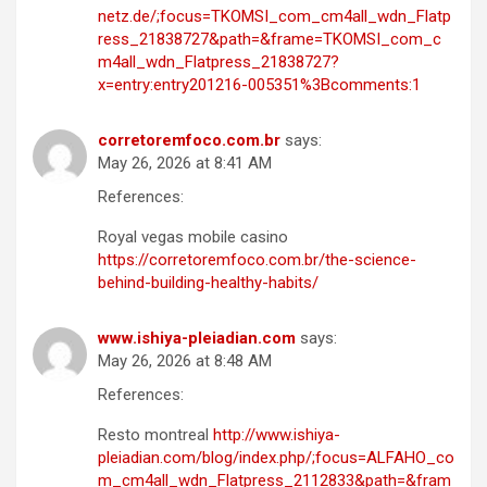
netz.de/;focus=TKOMSI_com_cm4all_wdn_Flatp
ress_21838727&path=&frame=TKOMSI_com_c
m4all_wdn_Flatpress_21838727?
x=entry:entry201216-005351%3Bcomments:1
corretoremfoco.com.br
says:
May 26, 2026 at 8:41 AM
References:
Royal vegas mobile casino
https://corretoremfoco.com.br/the-science-
behind-building-healthy-habits/
www.ishiya-pleiadian.com
says:
May 26, 2026 at 8:48 AM
References:
Resto montreal
http://www.ishiya-
pleiadian.com/blog/index.php/;focus=ALFAHO_co
m_cm4all_wdn_Flatpress_2112833&path=&fram