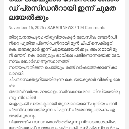
ഡ് പ്ര​സി​ഡ​ന്‍റാ​യി ഇ​ന്ന് ചു​മ​ത​
ല​യേ​ൽ​ക്കും
November 15, 2025
SABARI NEWS
194 Comments
തി​രു​വ​ന​ന്ത​പു​രം: തി​രു​വി​താം​കൂ​ർ ദേ​വ​സ്വം ബോ​ർ‍​ഡി​
ന്‍റെ പു​തി​യ പ്ര​സി​ഡ​ന്‍റാ​യി മു​ൻ ചീ​ഫ് സെ​ക്ര​ട്ട​റി
കെ. ​ജ​യ​കു​മാ​ർ ഇ​ന്ന് ചു​മ​ത​ല​യേ​ൽ​ക്കും. അം​ഗ​മാ​യി മു​
ൻ മ​ന്ത്രി കെ. ​രാ​ജു​വും രാ​വി​ലെ പ​തി​നൊ​ന്ന​ര​യ്ക്ക് ദേ​വ​
സ്വം ബോ​ർ​ഡ് ആ​സ്ഥാ​ന​ത്ത്
സ​ത്യ​പ്ര​തി​ജ്ഞ ചെ​യ്യും. ര​ണ്ട് വ​ർ​ഷ​ത്തേ​ക്കാ​ണ് കാ​
ലാ​വ​ധി.
ചീ​ഫ് സെ​ക്ര​ട്ട​റി​യാ​യി​രു​ന്ന കെ. ​ജ​യ​കു​മാ​ർ വി​ര​മി​ച്ച ശേ​
ഷം
അ​ഞ്ച് വ​ർ​ഷം മ​ല​യാ​ളം സ​ർ​വ​ക​ലാ​ശാ​ല വി​സി​യാ​യി​രു​
ന്നു. നി​ല​വി​ൽ
ഐ​എം​ജി ഡ​യ​റ​ക്ട​റാ​യി തു​ട​ര​വെ​യാ​ണ് പു​തി​യ പ​ദ​വി.
പ്ര​സി​ഡ​ന്‍റാ​യി​രു​ന്ന പി.​എ​സ്. പ്ര​ശാ​ന്തും അം​ഗം എ. ​
അ​ജി​കു​മാ​റും
വ്യാ​ഴാ​ഴ്ച സ്ഥാ​ന​മൊ​ഴി​ഞ്ഞി​രു​ന്നു.വി​വാ​ദ​ങ്ങ​ൾ​ക്കി​ടെ
യാ​ത്ര​യ​യ​പ്പ് സ​മ്മേ​ള​നം ഒ​ഴി​വാ​ക്കി. മു​ൻ പ്ര​സി​ഡ​ന്‍റും