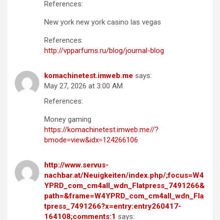
References:
New york new york casino las vegas
References:
http://vpparfums.ru/blog/journal-blog
komachinetest.imweb.me
says:
May 27, 2026 at 3:00 AM
References:
Money gaming
https://komachinetest.imweb.me//?
bmode=view&idx=124266106
http://www.servus-
nachbar.at/Neuigkeiten/index.php/;focus=W4
YPRD_com_cm4all_wdn_Flatpress_7491266&
path=&frame=W4YPRD_com_cm4all_wdn_Fla
tpress_7491266?x=entry:entry260417-
164108;comments:1
says: