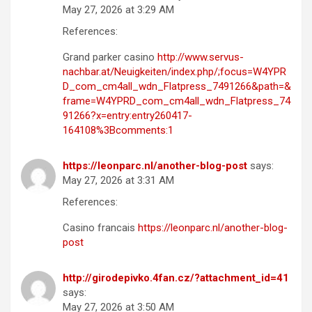
May 27, 2026 at 3:29 AM
References:
Grand parker casino
http://www.servus-
nachbar.at/Neuigkeiten/index.php/;focus=W4YPR
D_com_cm4all_wdn_Flatpress_7491266&path=&
frame=W4YPRD_com_cm4all_wdn_Flatpress_74
91266?x=entry:entry260417-
164108%3Bcomments:1
https://leonparc.nl/another-blog-post
says:
May 27, 2026 at 3:31 AM
References:
Casino francais
https://leonparc.nl/another-blog-
post
http://girodepivko.4fan.cz/?attachment_id=41
says:
May 27, 2026 at 3:50 AM