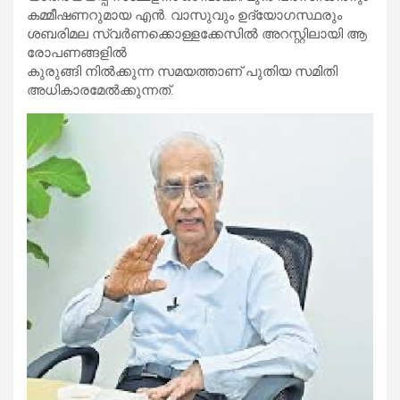
ക​മ്മീ​ഷ​ണ​റു​മാ​യ എ​ൻ. വാ​സു​വും ഉ​ദ്യോ​ഗ​സ്ഥ​രും
ശ​ബ​രി​മ​ല സ്വ​ർ​ണ​ക്കൊ​ള്ള​ക്കേ​സി​ൽ അ​റ​സ്റ്റി​ലാ​യി ആ​
രോ​പ​ണ​ങ്ങ​ളി​ൽ
കു​രു​ങ്ങി നി​ൽ​ക്കു​ന്ന സ​മ​യ​ത്താ​ണ് പു​തി​യ സ​മി​തി
അ​ധി​കാ​ര​മേ​ൽ​ക്കു​ന്ന​ത്.