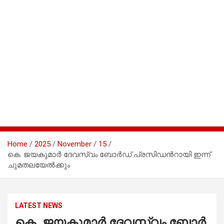
Home
2025
November
15
കെ. ​ജ​യ​കു​മാ​ർ ദേ​വ​സ്വം ബോ​ർ‍​ഡ് പ്ര​സി​ഡ​ന്‍റാ​യി ഇ​ന്ന്
ചു​മ​ത​ല​യേ​ൽ​ക്കും
LATEST NEWS
കെ. ​ജ​യ​കു​മാ​ർ ദേ​വ​സ്വം ബോ​ർ‍​