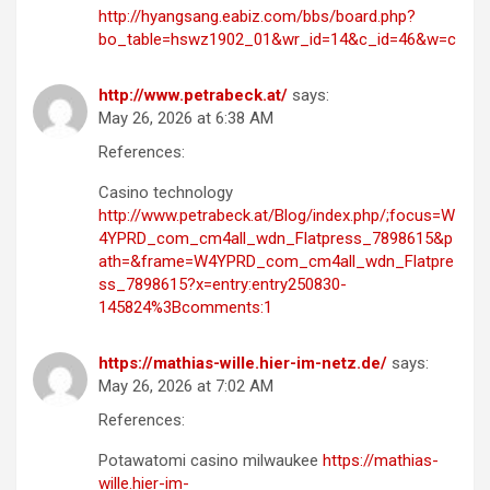
http://hyangsang.eabiz.com/bbs/board.php?
bo_table=hswz1902_01&wr_id=14&c_id=46&w=c
http://www.petrabeck.at/
says:
May 26, 2026 at 6:38 AM
References:
Casino technology
http://www.petrabeck.at/Blog/index.php/;focus=W
4YPRD_com_cm4all_wdn_Flatpress_7898615&p
ath=&frame=W4YPRD_com_cm4all_wdn_Flatpre
ss_7898615?x=entry:entry250830-
145824%3Bcomments:1
https://mathias-wille.hier-im-netz.de/
says:
May 26, 2026 at 7:02 AM
References:
Potawatomi casino milwaukee
https://mathias-
wille.hier-im-