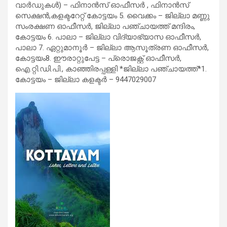
വാര്‍ഡുകള്‍) – ഫിനാന്‍സ് ഓഫീസര്‍ , ഫിനാന്‍സ്
സെക്ഷന്‍,കളക്ടറേറ്റ് കോട്ടയം 5. വൈക്കം – ജില്ലാ മണ്ണു
സംരക്ഷണ ഓഫീസര്‍, ജില്ലാ പഞ്ചായത്ത് മന്ദിരം,
കോട്ടയം 6. പാലാ – ജില്ലാ വിദ്യാഭ്യാസ ഓഫീസര്‍,
പാലാ 7. ഏറ്റുമാനൂര്‍ – ജില്ലാ ആസൂത്രണ ഓഫീസര്‍,
കോട്ടയം8. ഈരാറ്റുപേട്ട – പ്രൊജക്റ്റ് ഓഫീസര്‍,
ഐ.റ്റി.ഡി.പി., കാഞ്ഞിരപ്പള്ളി *ജില്ലാ പഞ്ചായത്ത്*1.
കോട്ടയം – ജില്ലാ കളക്ടര്‍ – 9447029007