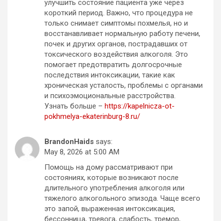
улучшить состояние пациента уже через
короткий период. Важно, что процедура не
только снимает симптомы похмелья, но и
восстанавливает нормальную работу печени,
почек и других органов, пострадавших от
токсического воздействия алкоголя. Это
помогает предотвратить долгосрочные
последствия интоксикации, такие как
хроническая усталость, проблемы с органами
и психоэмоциональные расстройства.
Узнать больше –
https://kapelnicza-ot-
pokhmelya-ekaterinburg-8.ru/
BrandonHaids
says:
May 8, 2026 at 5:00 AM
Помощь на дому рассматривают при
состояниях, которые возникают после
длительного употребления алкоголя или
тяжелого алкогольного эпизода. Чаще всего
это запой, выраженная интоксикация,
бессонница, тревога, слабость, тремор,