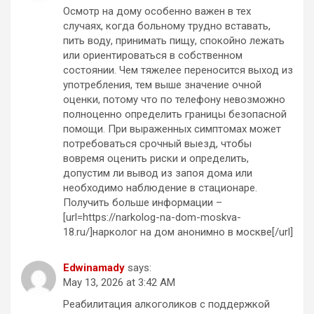
Осмотр на дому особенно важен в тех
случаях, когда больному трудно вставать,
пить воду, принимать пищу, спокойно лежать
или ориентироваться в собственном
состоянии. Чем тяжелее переносится выход из
употребления, тем выше значение очной
оценки, потому что по телефону невозможно
полноценно определить границы безопасной
помощи. При выраженных симптомах может
потребоваться срочный выезд, чтобы
вовремя оценить риски и определить,
допустим ли вывод из запоя дома или
необходимо наблюдение в стационаре.
Получить больше информации –
[url=https://narkolog-na-dom-moskva-
18.ru/]нарколог на дом анонимно в москве[/url]
Edwinamady
says:
May 13, 2026 at 3:42 AM
Реабилитация алкоголиков с поддержкой