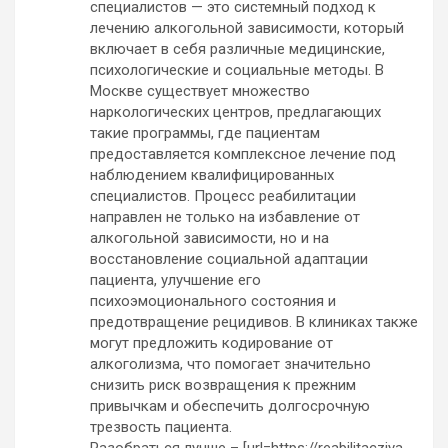
специалистов — это системный подход к
лечению алкогольной зависимости, который
включает в себя различные медицинские,
психологические и социальные методы. В
Москве существует множество
наркологических центров, предлагающих
такие программы, где пациентам
предоставляется комплексное лечение под
наблюдением квалифицированных
специалистов. Процесс реабилитации
направлен не только на избавление от
алкогольной зависимости, но и на
восстановление социальной адаптации
пациента, улучшение его
психоэмоционального состояния и
предотвращение рецидивов. В клиниках также
могут предложить кодирование от
алкоголизма, что помогает значительно
снизить риск возвращения к прежним
привычкам и обеспечить долгосрочную
трезвость пациента.
Разобраться лучше – [url=https://reabilitacziya-