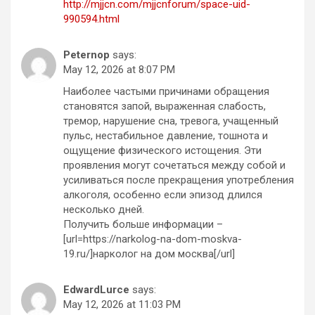
http://mjjcn.com/mjjcnforum/space-uid-
990594.html
Peternop
says:
May 12, 2026 at 8:07 PM
Наиболее частыми причинами обращения
становятся запой, выраженная слабость,
тремор, нарушение сна, тревога, учащенный
пульс, нестабильное давление, тошнота и
ощущение физического истощения. Эти
проявления могут сочетаться между собой и
усиливаться после прекращения употребления
алкоголя, особенно если эпизод длился
несколько дней.
Получить больше информации –
[url=https://narkolog-na-dom-moskva-
19.ru/]нарколог на дом москва[/url]
EdwardLurce
says:
May 12, 2026 at 11:03 PM