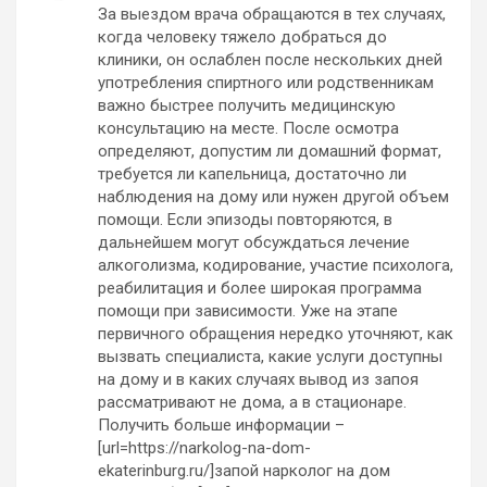
За выездом врача обращаются в тех случаях,
когда человеку тяжело добраться до
клиники, он ослаблен после нескольких дней
употребления спиртного или родственникам
важно быстрее получить медицинскую
консультацию на месте. После осмотра
определяют, допустим ли домашний формат,
требуется ли капельница, достаточно ли
наблюдения на дому или нужен другой объем
помощи. Если эпизоды повторяются, в
дальнейшем могут обсуждаться лечение
алкоголизма, кодирование, участие психолога,
реабилитация и более широкая программа
помощи при зависимости. Уже на этапе
первичного обращения нередко уточняют, как
вызвать специалиста, какие услуги доступны
на дому и в каких случаях вывод из запоя
рассматривают не дома, а в стационаре.
Получить больше информации –
[url=https://narkolog-na-dom-
ekaterinburg.ru/]запой нарколог на дом