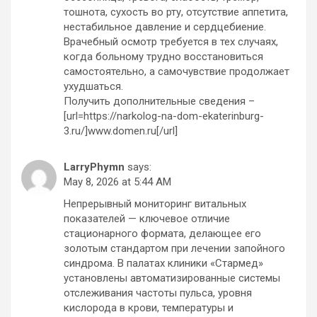
тошнота, сухость во рту, отсутствие аппетита,
нестабильное давление и сердцебиение.
Врачебный осмотр требуется в тех случаях,
когда больному трудно восстановиться
самостоятельно, а самочувствие продолжает
ухудшаться.
Получить дополнительные сведения –
[url=https://narkolog-na-dom-ekaterinburg-
3.ru/]www.domen.ru[/url]
LarryPhymn
says:
May 8, 2026 at 5:44 AM
Непрерывный мониторинг витальных
показателей — ключевое отличие
стационарного формата, делающее его
золотым стандартом при лечении запойного
синдрома. В палатах клиники «Стармед»
установлены автоматизированные системы
отслеживания частоты пульса, уровня
кислорода в крови, температуры и