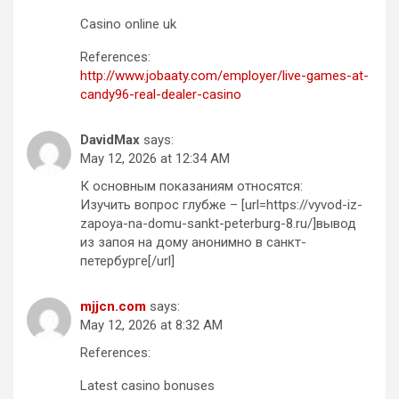
Casino online uk
References:
http://www.jobaaty.com/employer/live-games-at-
candy96-real-dealer-casino
DavidMax
says:
May 12, 2026 at 12:34 AM
К основным показаниям относятся:
Изучить вопрос глубже – [url=https://vyvod-iz-
zapoya-na-domu-sankt-peterburg-8.ru/]вывод
из запоя на дому анонимно в санкт-
петербурге[/url]
mjjcn.com
says:
May 12, 2026 at 8:32 AM
References:
Latest casino bonuses