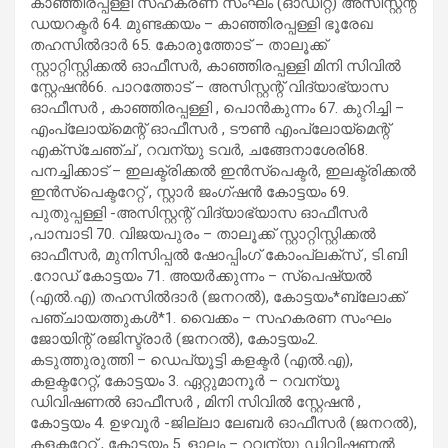
കാഞ്ഞിരപ്പള്ളി സഹകരണ സംഘം (ഓഡിറ്റ്) അസിസ്റ്റന്റ്
ഡയറക്ടര്‍ 64. മുണ്ടക്കയം – കാഞ്ഞിരപ്പള്ളി ഭൂരേഖ
തഹസില്‍ദാര്‍ 65. കോരുത്തോട് – താലൂക്ക്
സ്റ്റാറ്റിസ്റ്റിക്കല്‍ ഓഫീസര്‍, കാഞ്ഞിരപ്പള്ളി മിനി സിവില്‍
സ്റ്റേഷന്‍66. പാറത്തോട് – അസിസ്റ്റന്റ് വിദ്യാഭ്യാസ
ഓഫീസര്‍ , കാഞ്ഞിരപ്പള്ളി , പൊന്‍കുന്നം 67. കുറിച്ചി –
എംപ്ലോയ്‌മെന്റ് ഓഫീസര്‍ , ടൗണ്‍ എംപ്ലോയ്‌മെന്റ്
എക്സ്ചേഞ്ച് , റവന്യു ടവര്‍, ചങ്ങേനാശേരി68.
പനച്ചിക്കാട് – ഇലക്ട്രിക്കല്‍ ഇന്‍സ്‌പെക്ടര്‍, ഇലക്ട്രിക്കല്‍
ഇന്‍സ്‌പെക്ടറേറ്റ് , സ്റ്റാര്‍ ജംഗ്ഷന്‍ കോട്ടയം 69.
പുതുപ്പള്ളി -അസിസ്റ്റന്റ് വിദ്യാഭ്യാസ ഓഫീസര്‍
,പാമ്പാടി 70. വിജയപുരം – താലൂക്ക് സ്റ്റാറ്റിസ്റ്റിക്കല്‍
ഓഫീസര്‍, മുനിസിപ്പല്‍ ഷോപ്പിംഗ് കോംപ്ലക്സ് , ടി.ബി
.റോഡ് കോട്ടയം 71. അയര്‍ക്കുന്നം – സ്പെഷ്യല്‍
(എല്‍.എ) തഹസില്‍ദാര്‍ (ജനറല്‍), കോട്ടയം*ബ്ലോക്ക്
പഞ്ചായത്തുകള്‍*1. വൈക്കം – സഹകരണ സംഘം
ജോയിന്റ് രജിസ്ട്രാര്‍ (ജനറല്‍), കോട്ടയം2.
കടുത്തുരുത്തി – ഡെപ്യൂട്ടി കളക്ടര്‍ (എല്‍.എ),
കളക്ടറേറ്റ്, കോട്ടയം 3. ഏറ്റുമാനൂര്‍ – റവന്യൂ
ഡിവിഷണല്‍ ഓഫീസര്‍ , മിനി സിവില്‍ സ്റ്റേഷന്‍ ,
കോട്ടയം 4. ഉഴവൂര്‍ -ജില്ലാ ലേബര്‍ ഓഫീസര്‍ (ജനറല്‍),
കളക്ടറേറ്റ് , കോട്ടയം 5. ളാലം – റവന്യു ഡിവിഷണല്‍