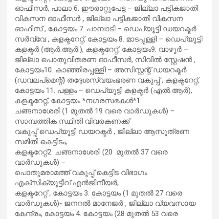
ഓഫീസര്‍, പാലാ 6. ഈരാറ്റുപേട്ട – ജില്ലാ പട്ടികജാതി
വികസന ഓഫീസര്‍ , ജില്ലാ പട്ടികജാതി വികസന
ഓഫീസ് , കോട്ടയം 7. പാമ്പാടി – ഡെപ്യൂട്ടി ഡയറക്ടര്‍
സര്‍വ്വേ , കളക്ടറേറ്റ്, കോട്ടയം 8. മാടപ്പള്ളി – ഡെപ്യൂട്ടി
കളക്ടര്‍ (ആര്‍.ആര്‍.), കളക്ടറേറ്റ്, കോട്ടയം9. വാഴൂര്‍ –
ജില്ലാ പൊതുവിതരണ ഓഫീസര്‍, സിവില്‍ സ്റ്റേഷന്‍ ,
കോട്ടയം10. കാഞ്ഞിരപ്പള്ളി – അസിസ്റ്റന്റ് ഡയറക്ടര്‍
(ഡവലപ്മെന്റ്) തദ്ദേശസ്വയംഭരണ വകുപ്പ് , കളക്ടറേറ്റ്,
കോട്ടയം 11. പള്ളം – ഡെപ്യൂട്ടി കളക്ടര്‍ (എല്‍.ആര്‍),
കളക്ടറേറ്റ്, കോട്ടയം *നഗരസഭകള്‍*1.
ചങ്ങനാശേരി (1 മുതല്‍ 19 വരെ വാര്‍ഡുകള്‍) –
സാമ്പത്തിക സ്ഥിതി വിവരകണക്ക്
വകുപ്പ് ഡെപ്യൂട്ടി ഡയറക്ടര്‍ , ജില്ലാ ആസൂത്രണ
സമിതി കെട്ടിടം,
കളക്ടറേറ്റ്2. ചങ്ങനാശേരി (20 മുതല്‍ 37 വരെ
വാര്‍ഡുകള്‍) –
പൊതുമരാമത്ത് വകുപ്പ് കെട്ടിട വിഭാഗം
എക്സിക്യൂട്ടീവ് എന്‍ജിനീയര്‍,
കളക്ടറേറ്റ് , കോട്ടയം 3. കോട്ടയം (1 മുതല്‍ 27 വരെ
വാര്‍ഡുകള്‍)- ജനറല്‍ മാനേജര്‍ , ജില്ലാ വ്യവസായ
കേന്ദ്രം, കോട്ടയം 4. കോട്ടയം (28 മുതല്‍ 53 വരെ