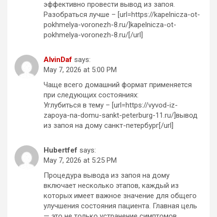
эффективно провести вывод из запоя.
Разобраться лучше – [url=https://kapelnicza-ot-
pokhmelya-voronezh-8.ru/]kapelnicza-ot-
pokhmelya-voronezh-8.ru/[/url]
AlvinDaf
says:
May 7, 2026 at 5:00 PM
Чаще всего домашний формат применяется
при следующих состояниях:
Углубиться в тему – [url=https://vyvod-iz-
zapoya-na-domu-sankt-peterburg-11.ru/]вывод
из запоя на дому санкт-петербург[/url]
Hubertfef
says:
May 7, 2026 at 5:25 PM
Процедура вывода из запоя на дому
включает несколько этапов, каждый из
которых имеет важное значение для общего
улучшения состояния пациента. Главная цель
— это не только устранение симптомов