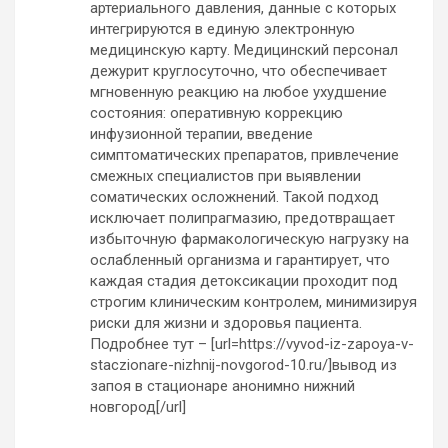
артериального давления, данные с которых
интегрируются в единую электронную
медицинскую карту. Медицинский персонал
дежурит круглосуточно, что обеспечивает
мгновенную реакцию на любое ухудшение
состояния: оперативную коррекцию
инфузионной терапии, введение
симптоматических препаратов, привлечение
смежных специалистов при выявлении
соматических осложнений. Такой подход
исключает полипрагмазию, предотвращает
избыточную фармакологическую нагрузку на
ослабленный организма и гарантирует, что
каждая стадия детоксикации проходит под
строгим клиническим контролем, минимизируя
риски для жизни и здоровья пациента.
Подробнее тут – [url=https://vyvod-iz-zapoya-v-
staczionare-nizhnij-novgorod-10.ru/]вывод из
запоя в стационаре анонимно нижний
новгород[/url]