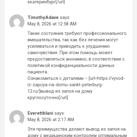
екатеринбург[/url]
TimothyAdave
says:
May 8, 2026 at 12:58 AM
Такие состояния требуют профессионального
вмешательства, так как без лечения могут
усиливаться и приводить к ухудшению
самочувствия. При этом помощь может
предоставляться анонимно, в соответствии с
политикой конфиденциальности данных
пациента.
Ознакомиться с деталями – [url=https://vyvod-
iz-zapoya-na-domu-sankt-peterburg-
12.ru/]вывод из запоя на дому
круглосуточно[/url]
Everettblani
says:
May 8, 2026 at 2:17 AM
Эти преимущества делают вывод из запоя на
дому с медицинским контролем оптимальным