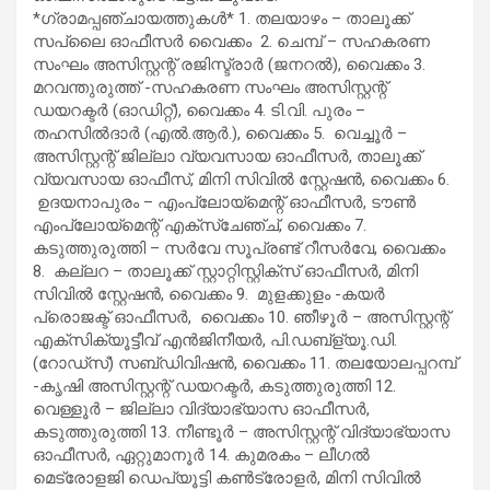
*ഗ്രാമപ്പഞ്ചായത്തുകള്‍* 1. തലയാഴം – താലൂക്ക്
സപ്ലൈ ഓഫീസര്‍ വൈക്കം 2. ചെമ്പ് – സഹകരണ
സംഘം അസിസ്റ്റന്റ് രജിസ്ട്രാര്‍ (ജനറല്‍), വൈക്കം 3.
മറവന്തുരുത്ത് -സഹകരണ സംഘം അസിസ്റ്റന്റ്
ഡയറക്ടര്‍ (ഓഡിറ്റ്), വൈക്കം 4. ടി.വി. പുരം –
തഹസില്‍ദാര്‍ (എല്‍.ആര്‍.), വൈക്കം 5. വെച്ചൂര്‍ –
അസിസ്റ്റന്റ് ജില്ലാ വ്യവസായ ഓഫീസര്‍, താലൂക്ക്
വ്യവസായ ഓഫീസ്, മിനി സിവില്‍ സ്റ്റേഷന്‍, വൈക്കം 6.
ഉദയനാപുരം – എംപ്ലോയ്‌മെന്റ് ഓഫീസര്‍, ടൗണ്‍
എംപ്ലോയ്‌മെന്റ് എക്സ്ചേഞ്ച്, വൈക്കം 7.
കടുത്തുരുത്തി – സര്‍വേ സൂപ്രണ്ട് റീസര്‍വേ, വൈക്കം
8. കല്ലറ – താലൂക്ക് സ്റ്റാറ്റിസ്റ്റിക്‌സ് ഓഫീസര്‍, മിനി
സിവില്‍ സ്റ്റേഷന്‍, വൈക്കം 9. മുളക്കുളം -കയര്‍
പ്രൊജക്ട് ഓഫീസര്‍, വൈക്കം 10. ഞീഴൂര്‍ – അസിസ്റ്റന്റ്
എക്സിക്യൂട്ടീവ് എന്‍ജിനീയര്‍, പി.ഡബ്ള്യൂ.ഡി.
(റോഡ്സ്) സബ്ഡിവിഷന്‍, വൈക്കം 11. തലയോലപ്പറമ്പ്
-കൃഷി അസിസ്റ്റന്റ് ഡയറക്ടര്‍, കടുത്തുരുത്തി 12.
വെള്ളൂര്‍ – ജില്ലാ വിദ്യാഭ്യാസ ഓഫീസര്‍,
കടുത്തുരുത്തി 13. നീണ്ടൂര്‍ – അസിസ്റ്റന്റ് വിദ്യാഭ്യാസ
ഓഫീസര്‍, ഏറ്റുമാനൂര്‍ 14. കുമരകം – ലീഗല്‍
മെട്രോളജി ഡെപ്യൂട്ടി കണ്‍ട്രോളര്‍, മിനി സിവില്‍