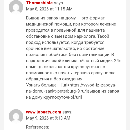
Thomasbible
says:
May 8, 2026 at 11:15 AM
Вывод из запоя на дому — это формат
медицинской помощи, при котором лечение
проводится в привычной для пациента
обстановке с выездом нарколога. Такой
подход используется, когда требуется
срочное вмешательство, но состояние
позволяет обойтись без госпитализации. В
наркологической клинике «Частный медик 24»
помощь оказывается круглосуточно, с
возможностью начать терапию сразу после
обращения и без ожидания.
Узнать больше – [url=https://vyvod-iz-zapoya-
na-domu-sankt-peterburg-9.ru/]вывод из запоя
на дому круглосуточно[/url]
www.jobaaty.com
says:
May 9, 2026 at 9:13 AM
References: