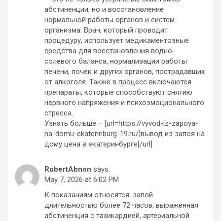
абстиненции, но и восстановление
нормальной работы органов и систем
организма. Врач, который проводит
процедуру, использует медикаментозные
средства для восстановления водно-
солевого баланса, нормализации работы
печени, почек и других органов, пострадавших
от алкоголя. Также в процесс включаются
препараты, которые способствуют снятию
нервного напряжения и психоэмоционального
стресса.
Узнать больше – [url=https://vyvod-iz-zapoya-
na-domu-ekaterinburg-19.ru/]вывод из запоя на
дому цена в екатеринбурге[/url]
RobertAbnon
says:
May 7, 2026 at 6:02 PM
К показаниям относятся: запой
длительностью более 72 часов, выраженная
абстиненция с тахикардией, артериальной