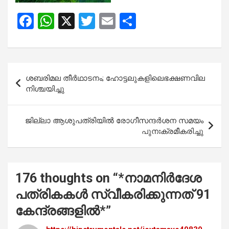
F
W
X
T
E
S
a
h
wi
m
h
ce
at
tt
ail
ar
b
s
er
e
Post
ശബരിമല തീര്‍ഥാടനം; ഹോട്ടലുകളിലെഭക്ഷണവില
o
A
navigation
നിശ്ചയിച്ചു
o
p
k
p
ജില്ലാ ആശുപത്രിയില്‍ രോഗീസന്ദര്‍ശന സമയം
പുനഃക്രമീകരിച്ചു
176 thoughts on “
*നാമനിര്‍ദേശ
പത്രികകള്‍ സ്വീകരിക്കുന്നത് 91
കേന്ദ്രങ്ങളില്‍*
”