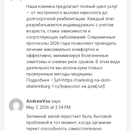
Наша клиника предлагает полный цикл услуг
— от экстренного вызова нарколога до
долгосрочной реабилитации. Каждый этап
разрабатывается индивидуально с учётом
возраста, стажа зависимости и
сопутствующих заболеваний. Современные
протоколы 2026 года позволяют проводить
лечение максимально комфортно и
эффективно, минимизируя болезненные
симптомы и снижая риск срывов. В этом виде
деятельности мы используем только
проверенные методы медицины.
Подробнее – [url=https://narkolog-na-dom-
ekaterinburg-1.ru/]нарколог на дом[/url]
AndrewVox
says:
May 7, 2026 at 2:54 PM
Затяжной запой перестает быть бытовой
проблемой в тот момент, когда организм
теряет способность самостоятельно