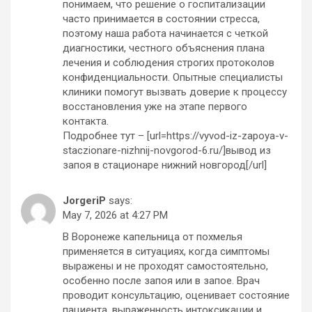
понимаем, что решение о госпитализации
часто принимается в состоянии стресса,
поэтому наша работа начинается с четкой
диагностики, честного объяснения плана
лечения и соблюдения строгих протоколов
конфиденциальности. Опытные специалисты
клиники помогут вызвать доверие к процессу
восстановления уже на этапе первого
контакта.
Подробнее тут – [url=https://vyvod-iz-zapoya-v-
staczionare-nizhnij-novgorod-6.ru/]вывод из
запоя в стационаре нижний новгород[/url]
JorgeriP
says:
May 7, 2026 at 4:27 PM
В Воронеже капельница от похмелья
применяется в ситуациях, когда симптомы
выражены и не проходят самостоятельно,
особенно после запоя или в запое. Врач
проводит консультацию, оценивает состояние
пациента, выраженность интоксикации и