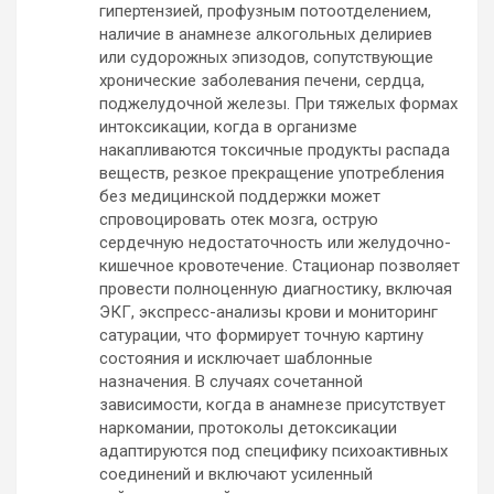
гипертензией, профузным потоотделением,
наличие в анамнезе алкогольных делириев
или судорожных эпизодов, сопутствующие
хронические заболевания печени, сердца,
поджелудочной железы. При тяжелых формах
интоксикации, когда в организме
накапливаются токсичные продукты распада
веществ, резкое прекращение употребления
без медицинской поддержки может
спровоцировать отек мозга, острую
сердечную недостаточность или желудочно-
кишечное кровотечение. Стационар позволяет
провести полноценную диагностику, включая
ЭКГ, экспресс-анализы крови и мониторинг
сатурации, что формирует точную картину
состояния и исключает шаблонные
назначения. В случаях сочетанной
зависимости, когда в анамнезе присутствует
наркомании, протоколы детоксикации
адаптируются под специфику психоактивных
соединений и включают усиленный