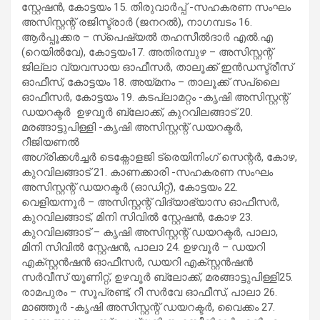
സ്റ്റേഷന്‍, കോട്ടയം 15. തിരുവാര്‍പ്പ് -സഹകരണ സംഘം
അസിസ്റ്റന്റ് രജിസ്ട്രാര്‍ (ജനറല്‍), നാഗമ്പടം 16.
ആര്‍പ്പൂക്കര – സ്പെഷ്യല്‍ തഹസീല്‍ദാര്‍ എല്‍.എ
(റെയില്‍വേ), കോട്ടയം17. അതിരമ്പുഴ – അസിസ്റ്റന്റ്
ജില്ലാ വ്യവസായ ഓഫീസര്‍, താലൂക്ക് ഇന്‍ഡസ്ട്രീസ്
ഓഫീസ്, കോട്ടയം 18. അയ്മനം – താലൂക്ക് സപ്ലൈ
ഓഫീസര്‍, കോട്ടയം 19. കടപ്ലാമറ്റം -കൃഷി അസിസ്റ്റന്റ്
ഡയറക്ടര്‍ ഉഴവൂര്‍ ബ്ലോക്ക്, കുറവിലങ്ങാട് 20.
മരങ്ങാട്ടുപിള്ളി -കൃഷി അസിസ്റ്റന്റ് ഡയറക്ടര്‍,
റീജിയണല്‍
അഗ്രിക്കള്‍ച്ചര്‍ ടെക്നോളജി ട്രെയിനിംഗ് സെന്റര്‍, കോഴ,
കുറവിലങ്ങാട് 21. കാണക്കാരി -സഹകരണ സംഘം
അസിസ്റ്റന്റ് ഡയറക്ടര്‍ (ഓഡിറ്റ്), കോട്ടയം 22.
വെളിയന്നൂര്‍ – അസിസ്റ്റന്റ് വിദ്യാഭ്യാസ ഓഫീസര്‍,
കുറവിലങ്ങാട്, മിനി സിവില്‍ സ്റ്റേഷന്‍, കോഴ 23.
കുറവിലങ്ങാട് – കൃഷി അസിസ്റ്റന്റ് ഡയറക്ടര്‍, പാലാ,
മിനി സിവില്‍ സ്റ്റേഷന്‍, പാലാ 24. ഉഴവൂര്‍ – ഡയറി
എക്സ്റ്റന്‍ഷന്‍ ഓഫീസര്‍, ഡയറി എക്സ്റ്റന്‍ഷന്‍
സര്‍വീസ് യൂണിറ്റ്, ഉഴവൂര്‍ ബ്ലോക്ക്, മരങ്ങാട്ടുപിള്ളി25.
രാമപുരം – സൂപ്രണ്ട്, റീ സര്‍വേ ഓഫീസ്, പാലാ 26.
മാഞ്ഞൂര്‍ -കൃഷി അസിസ്റ്റന്റ് ഡയറക്ടര്‍, വൈക്കം 27.