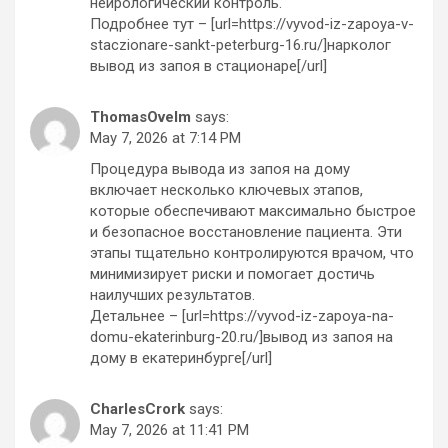
нейрологический контроль.
Подробнее тут – [url=https://vyvod-iz-zapoya-v-
staczionare-sankt-peterburg-16.ru/]нарколог
вывод из запоя в стационаре[/url]
ThomasOvelm
says:
May 7, 2026 at 7:14 PM
Процедура вывода из запоя на дому
включает несколько ключевых этапов,
которые обеспечивают максимально быстрое
и безопасное восстановление пациента. Эти
этапы тщательно контролируются врачом, что
минимизирует риски и помогает достичь
наилучших результатов.
Детальнее – [url=https://vyvod-iz-zapoya-na-
domu-ekaterinburg-20.ru/]вывод из запоя на
дому в екатеринбурге[/url]
CharlesCrork
says:
May 7, 2026 at 11:41 PM