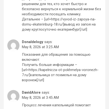
решением для тех, кто хочет быстро и
безопасно вернуться к нормальной жизни без
необходимости посещать клинику.
Детальнее – [url=https://vyvod-iz-zapoya-na-
domu-ekaterinburg-18.ru/]вывод из запоя на
дому круглосуточно екатеринбург[/url]
Donaldelogy
says:
May 8, 2026 at 3:25 AM
Показания для обращения за помощью
включают:
Получить больше информации –
[url=https://kapelnicza-ot-pokhmelya-voronezh-
7.ru/]капельница от похмелья на дому
воронеж[/url]
DavidAlore
says:
May 8, 2026 at 3:45 AM
Процесс лечения капельницей помогает