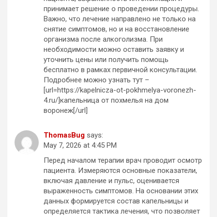
принимает решение о проведении процедуры.
Важно, что лечение направлено не только на
снятие симптомов, но и на восстановление
организма после алкоголизма. При
необходимости можно оставить заявку и
уточнить цены или получить помощь
бесплатно в рамках первичной консультации.
Подробнее можно узнать тут –
[url=https://kapelnicza-ot-pokhmelya-voronezh-
4.ru/]капельница от похмелья на дом
воронеж[/url]
ThomasBug
says:
May 7, 2026 at 4:45 PM
Перед началом терапии врач проводит осмотр
пациента. Измеряются основные показатели,
включая давление и пульс, оценивается
выраженность симптомов. На основании этих
данных формируется состав капельницы и
определяется тактика лечения, что позволяет