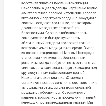
восстанавливаться после интоксикации.
Накопление ацетальдегида, нарушение водно-
электролитного баланса, истощение запасов
витаминов и перегрузка сердечно-сосудистой
системы создают состояние, при котором
домашние методы перестают быть
безопасными. Срочно стабилизировать
самочувствие и быстро купировать
абстинентный синдром позволяет только
контролируемая медицинская среда. Вывод
из запоя в стационаре в Нижнем Новгороде
становится клинически обоснованным
решением, когда требуется не просто снятие
симптомов, а комплексная детоксикация под
круглосуточным наблюдением врачей.
Наркологическая клиника «Стармед»
организует процесс лечения в соответствии с
актуальными стандартами доказательной
медицины, обеспечивая безопасность
пациента, прозрачность процедур и плавный
переход к противорецидивной терапии. Мы