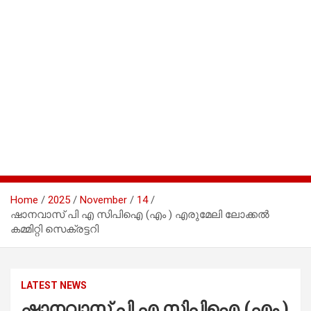
Home
2025
November
14
ഷാനവാസ് പി എ സിപിഐ (എം ) എരുമേലി ലോക്കൽ
കമ്മിറ്റി സെക്രട്ടറി
LATEST NEWS
ഷാനവാസ് പി എ സിപിഐ (എം )