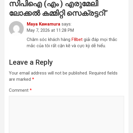
സിപിഐ (എം ) എരുമേലി
ലോക്കൽ കമ്മിറ്റി സെക്രട്ടറി
”
Maya Kawamura
says:
May 7, 2026 at 11:28 PM
Chăm sóc khách hàng
F8bet
giải đáp mọi thắc
mắc của tôi rất cặn kẽ và cực kỳ dễ hiểu.
Leave a Reply
Your email address will not be published.
Required fields
are marked
*
Comment
*