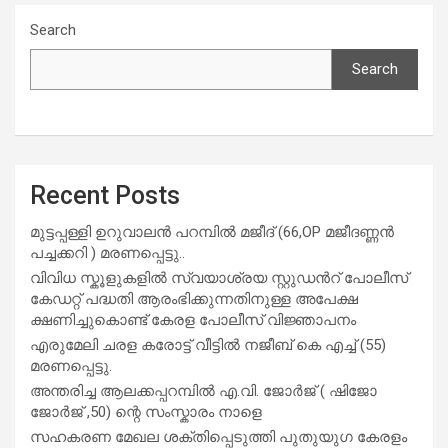
Search
Search
Recent Posts
മുട്ടപ്പള്ളി ഉറുവാലൻ പറമ്പിൽ മജീദ് (66,OP മജീദണ്ണൻ
പച്ചക്കറി ) മരണപ്പെട്ടു..
വിവിധ സ്കൂളുകളില്‍ സ്വയാശ്രയ സ്റ്റുഡന്‍റ് പോലീസ്
കേഡറ്റ് പദ്ധതി ആരംഭിക്കുന്നതിനുള്ള അപേക്ഷ
ക്ഷണിച്ചുകൊണ്ട് കേരള പോലീസ് വിജ്ഞാപനം
എരുമേലി ചരള കരോട്ട് വീട്ടിൽ നജീബ് കെ എച്ച് (55)
മരണപ്പെട്ടു.
അന്തരിച്ച ആ​ല​ക്ക​പ്പ​റമ്പിൽ​ എ.​വി. ജോ​ർ​ജ് ( ഷിജോ
ജോർജ് ,50) ന്റെ സംസ്കാരം നാളെ
സഹകരണ മേഖല ശക്തിപ്പെടുത്തി പുതുയുഗ കേരളം