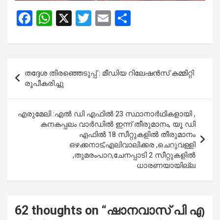
F
W
X
T
E
S
a
h
wi
m
h
ce
at
tt
ail
ar
b
s
er
e
Post
തദ്ദേശ തിരഞ്ഞെടുപ്പ് : മീഡിയ റിലേഷൻസ് കമ്മിറ്റി
o
A
navigation
രൂപീകരിച്ചു
o
p
k
p
എരുമേലി :എൽ ഡി എഫിൽ 23 സ്ഥാനാർഥികളായി ,
കനകപ്പലം വാർഡിൽ ഇന്ന് തീരുമാനം, യൂ ഡി
എഫിൽ 18 സീറ്റുകളിൽ തീരുമാനം
ഒഴക്കനാട്,എലിവാലിക്കര ,ചെറുവള്ളി
,തുമരംപാറ,ചേനപ്പാടി 2 സീറ്റുകളിൽ
ധാരണയായില്ല
62 thoughts on “
ഷാനവാസ് പി എ