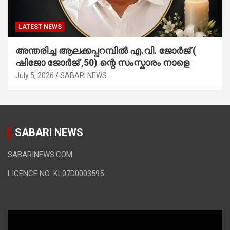
LATEST NEWS
അന്തരിച്ച ആ​ല​ക്ക​പ്പ​റമ്പിൽ​ എ.​വി. ജോ​ർ​ജ് (
ഷിജോ ജോർജ് ,50) ന്റെ സംസ്കാരം നാളെ
July 5, 2026
SABARI NEWS
SABARI NEWS
SABARINEWS.COM
LICENCE NO: KL07D0003595