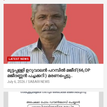
LATEST NEWS
മുട്ടപ്പള്ളി ഉറുവാലൻ പറമ്പിൽ മജീദ് (66,OP
മജീദണ്ണൻ പച്ചക്കറി ) മരണപ്പെട്ടു..
July 6, 2026
SABARI NEWS