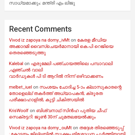
സാധ്യമാക്കും: മന്ത്രി എം ലിജു
Recent Comments
Vivod iz zapoya na domy_ivMt
on
കേരള മീഡിയ
അക്കാദമി വൈസ്ചെയർമാനായി കെ.പി റെജിയെ
തെരഞ്ഞെടുത്തു
Kalebal
on
എരുമേലി പഞ്ചായത്തിലെ പമ്പാവാലി
,ഏഞ്ചൽ വാലി
വാർഡുകൾ പി ടി ആറിൽ നിന്ന് ഒഴിവാക്കണം
melbet_iuel
on
സംശയം ചോദിച്ച 5-ാം ക്ലാസുകാരന്റെ
തോളെല്ല് തകർത്ത് അധ്യാപകൻ; ക്രൂരത
പരീക്ഷാഹാളിൽ; കുട്ടി ചികിത്സയിൽ
KrisWoolf
on
ബിശ്വനാഥ് സിൻഹ പുതിയ ചീഫ്
സെക്രട്ടറി: ജൂൺ 30ന് ചുമതലയേൽക്കും
Vivod iz zapoya na domy_ouMt
on
തദ്ദേശ തിരഞ്ഞെടുപ്പ്
;.കോട്ടയം ജില്ലയിൽ സൂക്ഷ്മപരിശോധന പൂർത്തിയായി