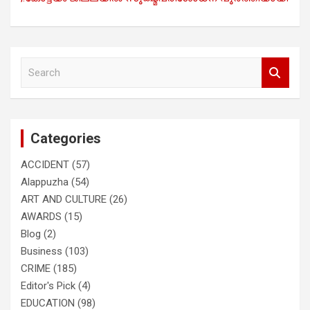
S
e
a
r
c
Categories
h
ACCIDENT
(57)
Alappuzha
(54)
ART AND CULTURE
(26)
AWARDS
(15)
Blog
(2)
Business
(103)
CRIME
(185)
Editor's Pick
(4)
EDUCATION
(98)