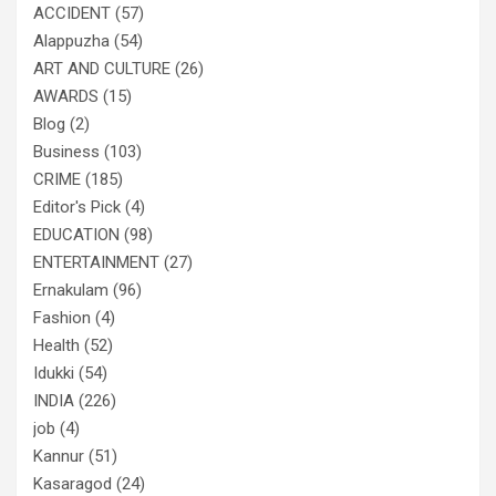
ACCIDENT
(57)
Alappuzha
(54)
ART AND CULTURE
(26)
AWARDS
(15)
Blog
(2)
Business
(103)
CRIME
(185)
Editor's Pick
(4)
EDUCATION
(98)
ENTERTAINMENT
(27)
Ernakulam
(96)
Fashion
(4)
Health
(52)
Idukki
(54)
INDIA
(226)
job
(4)
Kannur
(51)
Kasaragod
(24)