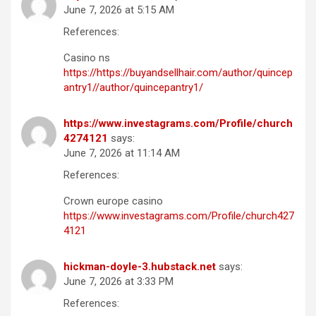
June 7, 2026 at 5:15 AM
References:
Casino ns
https://https://buyandsellhair.com/author/quincep
antry1//author/quincepantry1/
https://www.investagrams.com/Profile/church
4274121
says:
June 7, 2026 at 11:14 AM
References:
Crown europe casino
https://www.investagrams.com/Profile/church427
4121
hickman-doyle-3.hubstack.net
says:
June 7, 2026 at 3:33 PM
References: