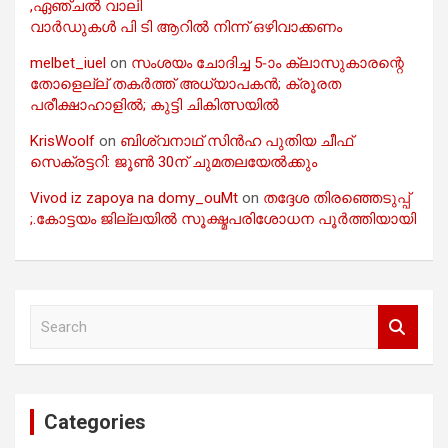
,ഏഞ്ചൽ വാലി
വാർഡുകൾ പി ടി ആറിൽ നിന്ന് ഒഴിവാക്കണം
melbet_iuel
on
സംശയം ചോദിച്ച 5-ാം ക്ലാസുകാരന്റെ
തോളെല്ല് തകർത്ത് അധ്യാപകൻ; ക്രൂരത
പരീക്ഷാഹാളിൽ; കുട്ടി ചികിത്സയിൽ
KrisWoolf
on
ബിശ്വനാഥ് സിൻഹ പുതിയ ചീഫ്
സെക്രട്ടറി: ജൂൺ 30ന് ചുമതലയേൽക്കും
Vivod iz zapoya na domy_ouMt
on
തദ്ദേശ തിരഞ്ഞെടുപ്പ്
;.കോട്ടയം ജില്ലയിൽ സൂക്ഷ്മപരിശോധന പൂർത്തിയായി
S
e
a
r
c
Categories
h