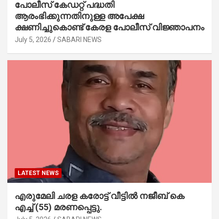
പോലീസ് കേഡറ്റ് പദ്ധതി
ആരംഭിക്കുന്നതിനുള്ള അപേക്ഷ
ക്ഷണിച്ചുകൊണ്ട് കേരള പോലീസ് വിജ്ഞാപനം
July 5, 2026
SABARI NEWS
LATEST NEWS
എരുമേലി ചരള കരോട്ട് വീട്ടിൽ നജീബ് കെ
എച്ച് (55) മരണപ്പെട്ടു.