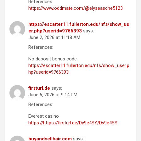
References:
https://www.oddmate.com/@elyseasche5123
https://escatter11.fullerton.edu/nfs/show_us
er.php?userid=9766393
says:
June 2, 2026 at 11:18 AM
References:
No deposit bonus code
https://escatter11.fullerton.edu/nfs/show_user.p
hp?userid=9766393
firsturl.de
says:
June 6, 2026 at 9:14 PM
References:
Everest casino
https://https://firsturl.de/Dy9e4SY/Dy9e4SY
buyandsellhair.com
says: