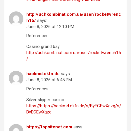
http://uchkombinat.com.ua/user/rocketwrenc
h15/
says:
June 8, 2026 at 12:10 PM
References:
Casino grand bay
http://uchkombinat.com.ua/user/rocketwrench15
/
hackmd.okfn.de
says:
June 8, 2026 at 6:45 PM
References:
Silver slipper casino
https://https://hackmd.okfn.de/s/ByECEwXgzg/s/
ByECEwXgzg
https://topsitenet.com
says: