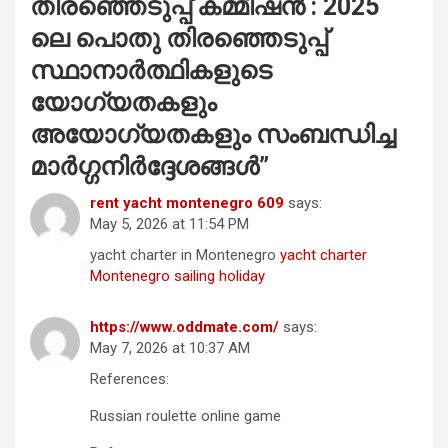
തിരഞ്ഞെടുപ്പ് കമ്മീഷൻ : 2025
ലെ പൊതു തിരഞ്ഞെടുപ്പ്
സ്ഥാനാർത്ഥികളുടെ
യോഗ്യതകളും
അയോഗ്യതകളും സംബന്ധിച്ച
മാർഗ്ഗനിർദ്ദേശങ്ങൾ
”
rent yacht montenegro 609
says:
May 5, 2026 at 11:54 PM
yacht charter in Montenegro
yacht charter
Montenegro sailing holiday
https://www.oddmate.com/
says:
May 7, 2026 at 10:37 AM
References:
Russian roulette online game