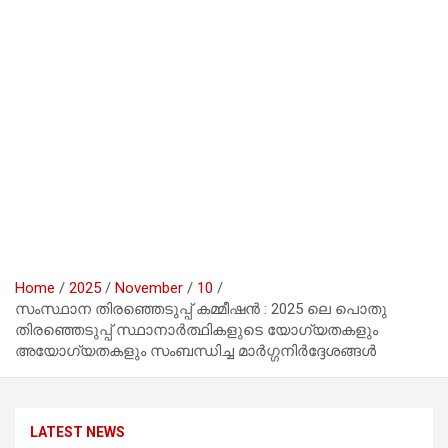
Home
2025
November
10
സംസ്ഥാന തിരഞ്ഞെടുപ്പ് കമ്മീഷൻ : 2025 ലെ പൊതു
തിരഞ്ഞെടുപ്പ് സ്ഥാനാർത്ഥികളുടെ യോഗ്യതകളും
അയോഗ്യതകളും സംബന്ധിച്ച മാർഗ്ഗനിർദ്ദേശങ്ങൾ
LATEST NEWS