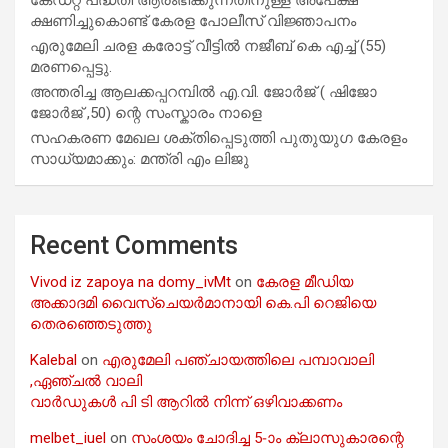
ക്ഷണിച്ചുകൊണ്ട് കേരള പോലീസ് വിജ്ഞാപനം
എരുമേലി ചരള കരോട്ട് വീട്ടിൽ നജീബ് കെ എച്ച് (55)
മരണപ്പെട്ടു.
അന്തരിച്ച ആ​ല​ക്ക​പ്പ​റമ്പിൽ​ എ.​വി. ജോ​ർ​ജ് ( ഷിജോ
ജോർജ് ,50) ന്റെ സംസ്കാരം നാളെ
സഹകരണ മേഖല ശക്തിപ്പെടുത്തി പുതുയുഗ കേരളം
സാധ്യമാക്കും: മന്ത്രി എം ലിജു
Recent Comments
Vivod iz zapoya na domy_ivMt
on
കേരള മീഡിയ
അക്കാദമി വൈസ്ചെയർമാനായി കെ.പി റെജിയെ
തെരഞ്ഞെടുത്തു
Kalebal
on
എരുമേലി പഞ്ചായത്തിലെ പമ്പാവാലി
,ഏഞ്ചൽ വാലി
വാർഡുകൾ പി ടി ആറിൽ നിന്ന് ഒഴിവാക്കണം
melbet_iuel
on
സംശയം ചോദിച്ച 5-ാം ക്ലാസുകാരന്റെ