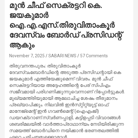
മുൻ ചീഫ് സെക്രട്ടറി കെ.
ജയകുമാർ
ഐ.എ.എസ്.തിരുവിതാംകൂർ
ദേവസ്വം ബോർഡ് പ്രസിഡന്റ്
ആകും
November 7, 2025
SABARI NEWS
57 Comments
തിരുവനന്തപുരം: തിരുവിതാംകൂർ
ദേവസ്വംബോർഡിന്റെ അടുത്ത പ്രസിഡന്റായി കെ
ജയകുമാർ എത്തിയേക്കുമെന്ന് വിവരം. മുൻ ചീഫ്
സെക്രട്ടറിയായ അദ്ദേഹത്തിന്റെ പേര് സിപിഎം
സജീവമായി പരിഗണിക്കുന്നുവെന്നാണ് റിപ്പോർട്ടുകൾ.
മുഖ്യമന്ത്രിയുമായി ആലോചിച്ച ശേഷം തീരുമാനം
പ്രഖ്യാപിക്കും. നിലവിൽ ഇൻസ്‌റ്റി‌റ്റ്യൂട്ട് ഓഫ്
മാനേജ്‌മെന്റ് ഇൻ ഗവൺമെന്റ് (ഐഎംജി)
ഡയറക്‌ടറാണ്.സ്വർണപ്പാളി, കട്ടിളപ്പടി വിവാദങ്ങൾ
ശബരിമലയിൽ വാർത്താപ്രാഥാന്യം നേടിയിരിക്കുന്ന
സമയത്ത് ബോർഡിനെ നയിക്കാൻ ഭരണതലത്തിൽ
ഏറെ പരിചയമുള്ളൊരാൾ