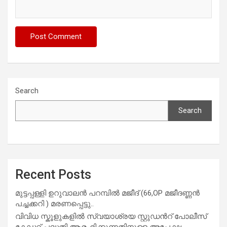
Search
Search
Recent Posts
മുട്ടപ്പള്ളി ഉറുവാലൻ പറമ്പിൽ മജീദ് (66,OP മജീദണ്ണൻ
പച്ചക്കറി ) മരണപ്പെട്ടു..
വിവിധ സ്കൂളുകളില്‍ സ്വയാശ്രയ സ്റ്റുഡന്‍റ് പോലീസ്
കേഡറ്റ് പദ്ധതി ആരംഭിക്കുന്നതിനുള്ള അപേക്ഷ