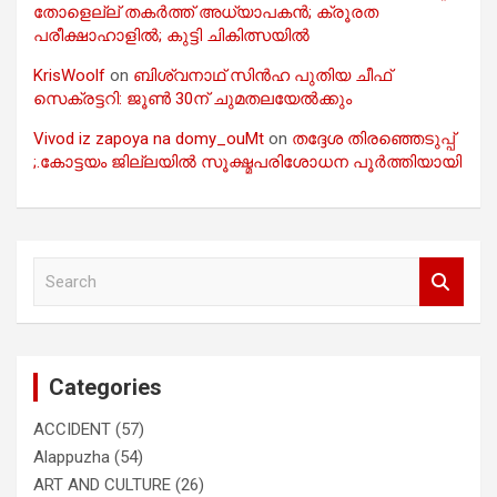
തോളെല്ല് തകർത്ത് അധ്യാപകൻ; ക്രൂരത
പരീക്ഷാഹാളിൽ; കുട്ടി ചികിത്സയിൽ
KrisWoolf
on
ബിശ്വനാഥ് സിൻഹ പുതിയ ചീഫ്
സെക്രട്ടറി: ജൂൺ 30ന് ചുമതലയേൽക്കും
Vivod iz zapoya na domy_ouMt
on
തദ്ദേശ തിരഞ്ഞെടുപ്പ്
;.കോട്ടയം ജില്ലയിൽ സൂക്ഷ്മപരിശോധന പൂർത്തിയായി
S
e
a
r
c
Categories
h
ACCIDENT
(57)
Alappuzha
(54)
ART AND CULTURE
(26)