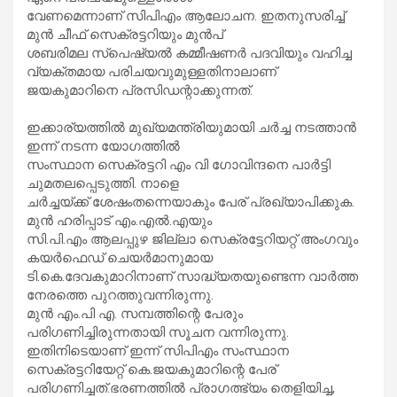
വേണമെന്നാണ് സിപിഎം ആലോചന. ഇതനുസരിച്ച്
മുൻ ചീഫ്‌ സെക്രട്ടറിയും മുൻപ്
ശബരിമല സ്‌പെഷ്യൽ കമ്മീഷണർ പദവിയും വഹിച്ച
വ്യക്തമായ പരിചയവുമുള്ളതിനാലാണ്
ജയകുമാറിനെ പ്രസിഡന്റാക്കുന്നത്.
ഇക്കാര്യത്തിൽ മുഖ്യമന്ത്രിയുമായി ചർച്ച നടത്താൻ
ഇന്ന് നടന്ന യോഗത്തിൽ
സംസ്ഥാന സെക്രട്ടറി എം വി ഗോവിന്ദനെ പാർട്ടി
ചുമതലപ്പെടുത്തി. നാളെ
ചർച്ചയ്ക്ക് ശേഷംതന്നെയാകും പേര് പ്രഖ്യാപിക്കുക.
മുൻ ഹരിപ്പാട് എം.എൽ.എയും
സി.പി.എം ആലപ്പുഴ ജില്ലാ സെക്രട്ടേറിയറ്റ് അംഗവും
കയർഫെഡ് ചെയർമാനുമായ
ടി.കെ.ദേവകുമാറിനാണ് സാദ്ധ്യതയുണ്ടെന്ന വാർത്ത
നേരത്തെ പുറത്തുവന്നിരുന്നു.
മുൻ എം.പി എ. സമ്പത്തിന്റെ പേരും
പരിഗണിച്ചിരുന്നതായി സൂചന വന്നിരുന്നു.
ഇതിനിടെയാണ് ഇന്ന് സിപിഎം സംസ്ഥാന
സെക്രട്ടറിയേറ്റ് കെ.ജയകുമാറിന്റെ പേര്
പരിഗണിച്ചത്.ഭരണത്തിൽ പ്രാഗത്ഭ്യം തെളിയിച്ച,