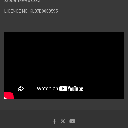
SABARINEWS.COM
LICENCE NO: KL07D0003595