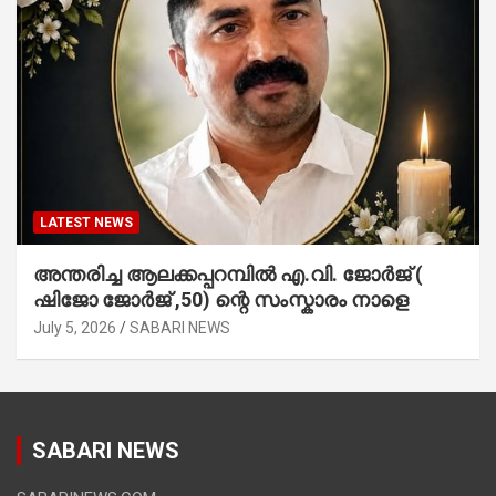
LATEST NEWS
അന്തരിച്ച ആ​ല​ക്ക​പ്പ​റമ്പിൽ​ എ.​വി. ജോ​ർ​ജ് (
ഷിജോ ജോർജ് ,50) ന്റെ സംസ്കാരം നാളെ
July 5, 2026
SABARI NEWS
SABARI NEWS