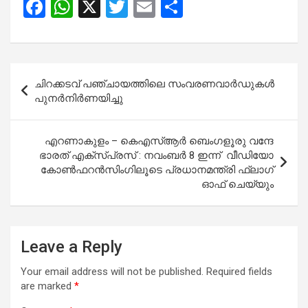
F
W
X
T
E
S
a
h
wi
m
h
ce
at
tt
ail
ar
b
s
er
e
Post
ചിറക്കടവ് പഞ്ചായത്തിലെ സംവരണവാര്‍ഡുകള്‍
o
A
navigation
പുനര്‍നിര്‍ണയിച്ചു
o
p
k
p
എറണാകുളം – കെഎസ്ആർ ബെംഗളൂരു വന്ദേ
ഭാരത് എക്സ്പ്രസ് : നവംബർ 8 ഇന്ന് വീഡിയോ
കോൺഫറൻസിംഗിലൂടെ പ്രധാനമന്ത്രി ഫ്ലാഗ്
ഓഫ് ചെയ്യും
Leave a Reply
Your email address will not be published.
Required fields
are marked
*