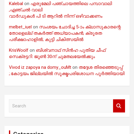
Kalebal
on
എരുമേലി പഞ്ചായത്തിലെ പമ്പാവാലി
,ഏഞ്ചൽ വാലി
വാർഡുകൾ പി ടി ആറിൽ നിന്ന് ഒഴിവാക്കണം
melbet_iuel
on
സംശയം ചോദിച്ച 5-ാം ക്ലാസുകാരന്റെ
തോളെല്ല് തകർത്ത് അധ്യാപകൻ; ക്രൂരത
പരീക്ഷാഹാളിൽ; കുട്ടി ചികിത്സയിൽ
KrisWoolf
on
ബിശ്വനാഥ് സിൻഹ പുതിയ ചീഫ്
സെക്രട്ടറി: ജൂൺ 30ന് ചുമതലയേൽക്കും
Vivod iz zapoya na domy_ouMt
on
തദ്ദേശ തിരഞ്ഞെടുപ്പ്
;.കോട്ടയം ജില്ലയിൽ സൂക്ഷ്മപരിശോധന പൂർത്തിയായി
S
e
a
r
c
h