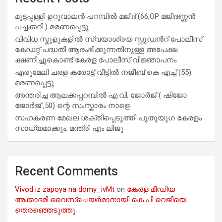
മുട്ടപ്പള്ളി ഉറുവാലൻ പറമ്പിൽ മജീദ് (66,OP മജീദണ്ണൻ
പച്ചക്കറി ) മരണപ്പെട്ടു..
വിവിധ സ്കൂളുകളില്‍ സ്വയാശ്രയ സ്റ്റുഡന്‍റ് പോലീസ്
കേഡറ്റ് പദ്ധതി ആരംഭിക്കുന്നതിനുള്ള അപേക്ഷ
ക്ഷണിച്ചുകൊണ്ട് കേരള പോലീസ് വിജ്ഞാപനം
എരുമേലി ചരള കരോട്ട് വീട്ടിൽ നജീബ് കെ എച്ച് (55)
മരണപ്പെട്ടു.
അന്തരിച്ച ആ​ല​ക്ക​പ്പ​റമ്പിൽ​ എ.​വി. ജോ​ർ​ജ് ( ഷിജോ
ജോർജ് ,50) ന്റെ സംസ്കാരം നാളെ
സഹകരണ മേഖല ശക്തിപ്പെടുത്തി പുതുയുഗ കേരളം
സാധ്യമാക്കും: മന്ത്രി എം ലിജു
Recent Comments
Vivod iz zapoya na domy_ivMt
on
കേരള മീഡിയ
അക്കാദമി വൈസ്ചെയർമാനായി കെ.പി റെജിയെ
തെരഞ്ഞെടുത്തു