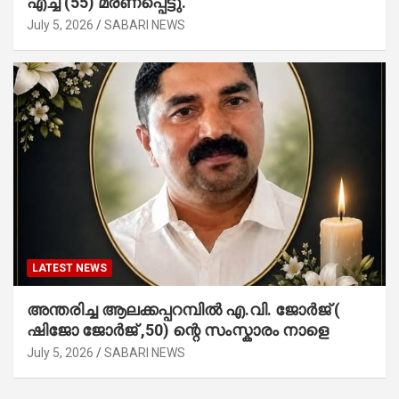
എച്ച് (55) മരണപ്പെട്ടു.
July 5, 2026
SABARI NEWS
LATEST NEWS
അന്തരിച്ച ആ​ല​ക്ക​പ്പ​റമ്പിൽ​ എ.​വി. ജോ​ർ​ജ് (
ഷിജോ ജോർജ് ,50) ന്റെ സംസ്കാരം നാളെ
July 5, 2026
SABARI NEWS