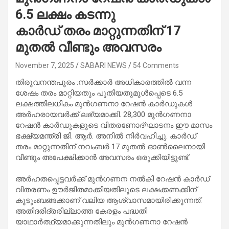
6.5 ലക്ഷം കടന്നു
കാർഡ് തരം മാറ്റുന്നതിന് 17
മുതൽ വീണ്ടും അവസരം
November 7, 2025
SABARI NEWS
54 Comments
തിരുവനന്തപുരം :സർക്കാർ അധികാരത്തിൽ വന്ന
ശേഷം തരം മാറ്റിയതും പുതിയതുമുൾപ്പെടെ 6.5
ലക്ഷത്തിലധികം മുൻഗണനാ റേഷൻ കാർഡുകൾ
അർഹരായവർക്ക് ലഭ്യമാക്കി. 28,300 മുൻഗണനാ
റേഷൻ കാർഡുകളുടെ വിതരണോദ്‌ഘാടനം ഈ മാസം
ഭക്ഷ്യമന്ത്രി ജി. ആർ. അനിൽ നിർവഹിച്ചു. കാർഡ്
തരം മാറ്റുന്നതിന് നവംബർ 17 മുതൽ ഓൺലൈനായി
വീണ്ടും അപേക്ഷിക്കാൻ അവസരം ഒരുക്കിയിട്ടുണ്ട്.
അർഹതപ്പെട്ടവർക്ക് മുൻഗണന നൽകി റേഷൻ കാർഡ്
വിതരണം ഊർജിതമാക്കിയതിലൂടെ ലക്ഷക്കണക്കിന്
കുടുംബങ്ങക്കാണ് വലിയ ആശ്വാസമായിരിക്കുന്നത്.
അതിദരിദ്രരില്ലാത്ത കേരളം പദ്ധതി
യാഥാർത്ഥ്യമാക്കുന്നതിലും മുൻഗണനാ റേഷൻ