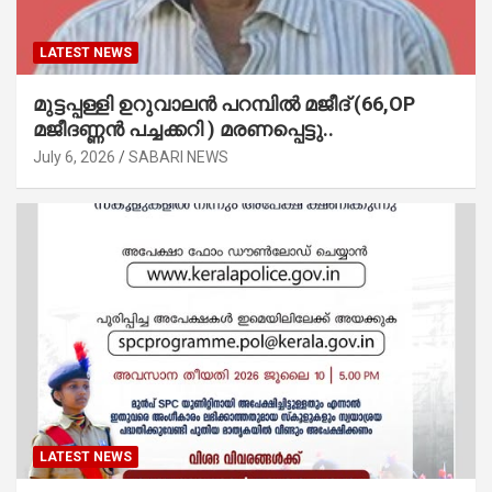
LATEST NEWS
മുട്ടപ്പള്ളി ഉറുവാലൻ പറമ്പിൽ മജീദ് (66,OP
മജീദണ്ണൻ പച്ചക്കറി ) മരണപ്പെട്ടു..
July 6, 2026
SABARI NEWS
LATEST NEWS