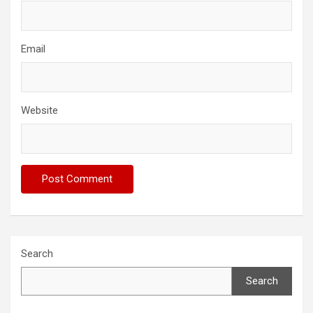
Email
Website
Search
Search