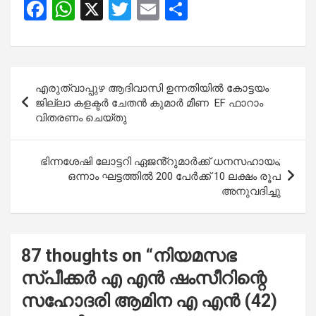
F
W
X
T
E
S
a
h
wi
m
h
ce
at
tt
ail
ar
b
s
er
e
Post
എരുത്വാപ്പുഴ ആദിവാസി ഉന്നതിയിൽ കോട്ടയം
o
A
navigation
ജില്ലാ കളക്ടർ ചേതൻ കുമാർ മീണ EF ഫാറാം
o
p
വിതരണം ചെയ്തു
k
p
ഭിന്നശേഷി ലോട്ടറി ഏജൻ്റുമാർക്ക് ധനസഹായം;
ഒന്നാം ഘട്ടത്തിൽ 200 പേർക്ക് 10 ലക്ഷം രൂപ
അനുവദിച്ചു
87 thoughts on “
നിയമസഭ
സ്പീക്കർ എ എൻ ഷംസീറിന്റെ
സഹോദരി ആമിന എ എൻ (42)