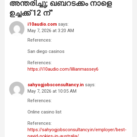
അന്തരിച്ചു; ഖബറ‌ടക്കം നാളെ
ഉച്ചക്ക് 12 ന്
”
i10audio.com
says:
May 7, 2026 at 3:20 AM
References:
San diego casinos
References:
https://i10audio.com/lillianmassey6
sahyogjobsconsultancy.in
says:
May 7, 2026 at 10:05 AM
References:
Online casino list
References:
https://sahyogjobsconsultancy.in/employer/best-
payid-pokies-in-australia/