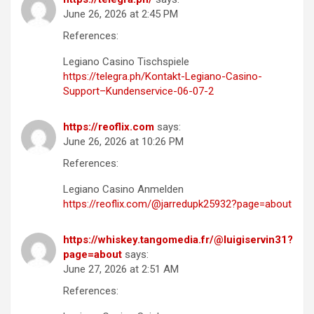
June 26, 2026 at 2:45 PM
References:
Legiano Casino Tischspiele
https://telegra.ph/Kontakt-Legiano-Casino-
Support–Kundenservice-06-07-2
https://reoflix.com
says:
June 26, 2026 at 10:26 PM
References:
Legiano Casino Anmelden
https://reoflix.com/@jarredupk25932?page=about
https://whiskey.tangomedia.fr/@luigiservin31?
page=about
says:
June 27, 2026 at 2:51 AM
References: