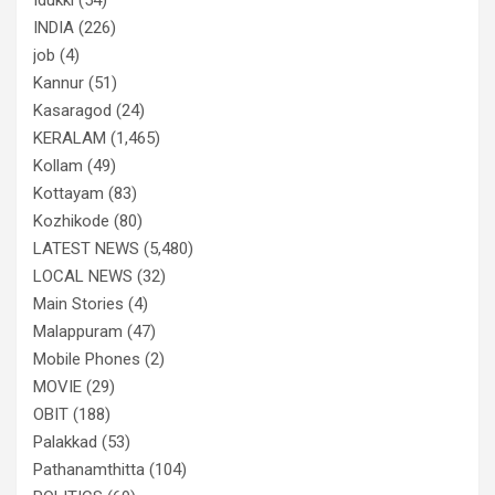
INDIA
(226)
job
(4)
Kannur
(51)
Kasaragod
(24)
KERALAM
(1,465)
Kollam
(49)
Kottayam
(83)
Kozhikode
(80)
LATEST NEWS
(5,480)
LOCAL NEWS
(32)
Main Stories
(4)
Malappuram
(47)
Mobile Phones
(2)
MOVIE
(29)
OBIT
(188)
Palakkad
(53)
Pathanamthitta
(104)