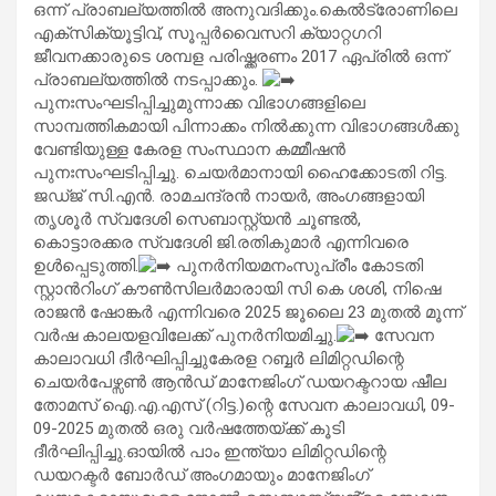
ഒന്ന് പ്രാബല്യത്തിൽ അനുവദിക്കും.കെല്‍ട്രോണിലെ
എക്സിക്യൂട്ടിവ്, സൂപ്പര്‍വൈസറി ക്യാറ്റഗറി
ജീവനക്കാരുടെ ശമ്പള പരിഷ്ക്കരണം 2017 ഏപ്രില്‍ ഒന്ന്
പ്രാബല്യത്തില്‍ നടപ്പാക്കും.
പുനഃസംഘടിപ്പിച്ചുമുന്നാക്ക വിഭാഗങ്ങളിലെ
സാമ്പത്തികമായി പിന്നാക്കം നിൽക്കുന്ന വിഭാഗങ്ങൾക്കു
വേണ്ടിയുള്ള കേരള സംസ്ഥാന കമ്മീഷൻ
പുനഃസംഘടിപ്പിച്ചു. ചെയര്‍മാനായി ഹൈക്കോടതി റിട്ട.
ജഡ്‌ജ് സി.എൻ. രാമചന്ദ്രൻ നായർ, അംഗങ്ങളായി
തൃശൂർ സ്വദേശി സെബാസ്റ്റ്യൻ ചൂണ്ടൽ,
കൊട്ടാരക്കര സ്വദേശി ജി.രതികുമാർ എന്നിവരെ
ഉള്‍പ്പെടുത്തി.
പുനര്‍നിയമനംസുപ്രീം കോടതി
സ്റ്റാന്‍റിംഗ് കൗണ്‍സിലര്‍മാരായി സി കെ ശശി, നിഷെ
രാജന്‍ ഷോങ്കര്‍ എന്നിവരെ 2025 ജൂലൈ 23 മുതല്‍ മൂന്ന്
വര്‍ഷ കാലയളവിലേക്ക് പുനര്‍നിയമിച്ചു.
സേവന
കാലാവധി ദീര്‍ഘിപ്പിച്ചുകേരള റബ്ബർ ലിമിറ്റഡിന്റെ
ചെയർപേഴ്സൺ ആൻഡ് മാനേജിംഗ് ഡയറക്ടറായ ഷീല
തോമസ് ഐ.എ.എസ് (റിട്ട.)ന്റെ സേവന കാലാവധി, 09-
09-2025 മുതൽ ഒരു വർഷത്തേയ്ക്ക് കൂടി
ദീർഘിപ്പിച്ചു.ഓയിൽ പാം ഇന്ത്യാ ലിമിറ്റഡിന്റെ
ഡയറക്ടർ ബോർഡ് അംഗമായും മാനേജിംഗ്