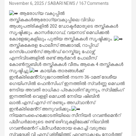
November 6, 2025
SABARI NEWS
167 Comments
ആരോഗ്യ വകുപ്പില്‍
തസ്തികകള്‍ആരോഗ്യവകുപ്പിലെ വിവിധ
ആശുപത്രികളില്‍ 202 ഡോക്ടര്‍മാരുടെ തസ്തികകൾ
സൃഷ്ടിക്കും. കാസര്‍ഗോഡ്, വയനാട് മെഡിക്കല്‍
കോളേജുകളിലും പുതിയ തസ്തികകൾ സൃഷ്ടിക്കും.
തസ്തികകേരള പോലീസ് അക്കാദമി, റാപ്പിഡ്
റെസ്പോൺസ് ആൻഡ് റെസ്ക്യൂ ഫോഴ്സ്
എന്നിവിടങ്ങളില്‍ രണ്ട് ആർമറർ പോലീസ്
കോൺസ്റ്റബിൾ തസ്തികകൾ വീതം ആകെ 4 തസ്തികകൾ
സൃഷ്ടിച്ചു.
കായിക താരങ്ങള്‍ക്ക്
ഇൻക്രിമെൻ്റ്ഗുജറാത്തിൽ നടന്ന 36-ാമത് ദേശീയ
ഗെയിംസിൽ ഫെൻസിംഗ് ഇനത്തിൽ സ്വർണ്ണ മെഡൽ
നേടിയ അവതി രാധികാ പ്രകാശിന് മൂന്നും, സ്വിമ്മിംഗ്
ഇനത്തിൽ വെളളി മെഡൽ നേടിയ ഷിബിൻ
ലാൽ.എസ്.എസ്-ന് രണ്ടും അഡ്വാൻസ്
ഇൻക്രിമെൻ്റ് അനുവദിക്കും.
നിയമനംഹൈക്കോടതിയിലെ സീനിയര്‍ ഗവണ്‍മെന്‍റ്
പ്ലീഡര്‍മാരുടെ രണ്ട് ഒഴിവുകളിലേക്ക് നിലവില്‍
ഗവണ്‍മെന്‍റ് പ്ലീഡര്‍മാരായ കൊച്ചി വടുതല
സ്വദേശി വി എസ് ശ്രീജിത്ത്, എറണാകുളം നോര്‍ത്ത്