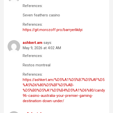
References:
Seven feathers casino
References:
https://git.morozoff.pro/barryerlikilyi
ashkert.am
says:
May 9, 2026 at 4:02 AM
References:
Restos montreal
References:
https://ashkert.am/%D5%A1%D5%B7%D5%AF%D5
%A5%D6%80%D5%BF%D5%AB-
%D5%B0%D5%A1%D5%B4%D5%A1%D6%80/candy
96-casino-australia-your-premier-gaming-
destination-down-under/