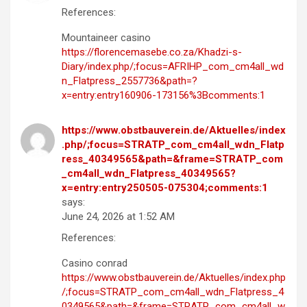
References:
Mountaineer casino
https://florencemasebe.co.za/Khadzi-s-
Diary/index.php/;focus=AFRIHP_com_cm4all_wd
n_Flatpress_2557736&path=?
x=entry:entry160906-173156%3Bcomments:1
https://www.obstbauverein.de/Aktuelles/index
.php/;focus=STRATP_com_cm4all_wdn_Flatp
ress_40349565&path=&frame=STRATP_com
_cm4all_wdn_Flatpress_40349565?
x=entry:entry250505-075304;comments:1
says:
June 24, 2026 at 1:52 AM
References:
Casino conrad
https://www.obstbauverein.de/Aktuelles/index.php
/;focus=STRATP_com_cm4all_wdn_Flatpress_4
0349565&path=&frame=STRATP_com_cm4all_w