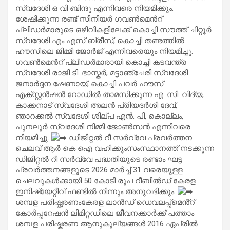
സ്വദേശി ഒ വി ബിന്ദു എന്നിവരെ നിയമിക്കും.
ശേഷിക്കുന്ന രണ്ട് സീനിയര്‍ ഗവണ്‍മെന്‍റ്
പ്ലീഡര്‍മാരുടെ ഒഴിവികളിലേക്ക് കൊച്ചി സൗത്ത് ചിറ്റൂര്‍
സ്വദേശി എം എസ് ബ്രീസ്, കൊച്ചി തണ്ടത്തില്‍
ഹൗസിലെ ജിമ്മി ജോര്‍ജ് എന്നിവരെയും നിയമിച്ചു.
ഗവണ്‍മെന്‍റ് പ്ലീഡര്‍മാരായി കൊച്ചി കടവന്ത്ര
സ്വദേശി രാജി ടി. ഭാസ്കർ, മട്ടാഞ്ചേരി സ്വദേശി
ജനാർദ്ദന ഷേണായ്, കൊച്ചി പവർ ഹൗസ്
എക്സ്റ്റൻഷൻ റോഡിൽ താമസിക്കുന്ന എ. സി. വിദ്യ,
കാക്കനാട് സ്വദേശി അലൻ പ്രിയദർശി ദേവ്,
ഞാറക്കൽ സ്വദേശി ശില്പ എൻ. പി, കൊല്ലം,
പുനലൂർ സ്വദേശി നിമ്മി ജോൺസൻ എന്നിവരെ
നിയമിച്ചു.
ഡിജിറ്റല്‍ റീ സര്‍വ്വേ പ്രവര്‍ത്തന
ചെലവ് ആര്‍ കെ ഐ വഹിക്കുംസംസ്ഥാനത്ത് നടക്കുന്ന
ഡിജിറ്റല്‍ റീ സര്‍വ്വേ പദ്ധതിയുടെ രണ്ടാം ഘട്ട
പ്രവര്‍ത്തനങ്ങളുടെ 2026 മാര്‍ച്ച് 31 വരെയുള്ള
ചെലവുകള്‍ക്കായി 50 കോടി രൂപ റീബില്‍ഡ് കേരള
ഇനിഷ്യേറ്റീവ് ഫണ്ടില്‍ നിന്നും അനുവദിക്കും.
ശമ്പള പരിഷ്ക്കരണംകേരള ലാൻഡ് ഡെവലപ്പ്‌മെൻ്റ്
കോർപ്പറേഷൻ ലിമിറ്റഡിലെ ജീവനക്കാർക്ക് പത്താം
ശമ്പള പരിഷ്കരണ ആനുകൂല്യങ്ങൾ 2016 ഏപ്രില്‍