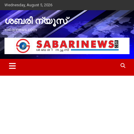
Skip
Wednesday, August 5, 2026
to
content
ശബരി ന്യൂസ്
sabarinews.com