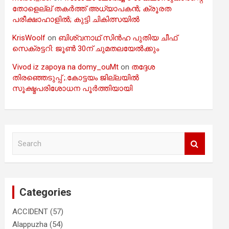
തോളെല്ല് തകർത്ത് അധ്യാപകൻ; ക്രൂരത
പരീക്ഷാഹാളിൽ; കുട്ടി ചികിത്സയിൽ
KrisWoolf
on
ബിശ്വനാഥ് സിൻഹ പുതിയ ചീഫ്
സെക്രട്ടറി: ജൂൺ 30ന് ചുമതലയേൽക്കും
Vivod iz zapoya na domy_ouMt
on
തദ്ദേശ
തിരഞ്ഞെടുപ്പ് ;.കോട്ടയം ജില്ലയിൽ
സൂക്ഷ്മപരിശോധന പൂർത്തിയായി
S
e
a
r
c
Categories
h
ACCIDENT
(57)
Alappuzha
(54)