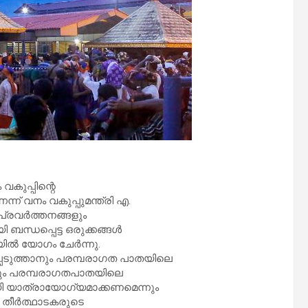
വകുപ്പിന്റെ
് വനം വകുപ്പുമന്ത്രി എ.
ൻ പ്രവർത്തനങ്ങളും
 ബന്ധപ്പെട്ട ഒരുക്കങ്ങൾ
യിൽ യോഗം ചേർന്നു.
െടുത്താനും പരമ്പരാഗത പാതയിലെ
്നും പരമ്പരാഗതപാതയിലെ
ി യാത്രായോഗ്യമാക്കണമെന്നും
്ള തീർത്ഥാടകരുടെ