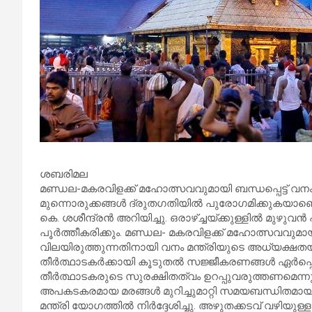
ശബരിമല
മണ്ഡല-മകരവിളക്ക് മഹോത്സവവുമായി ബന്ധപ്പെട്ട് വനം 
മുന്നൊരുക്കങ്ങൾ ദ്രുതഗതിയിൽ പുരോഗമിക്കുകയാണെന്ന
കെ. ശശീന്ദ്രൻ അറിയിച്ചു. ഒരാഴ്ച്ചയ്ക്കുള്ളിൽ മുഴുവ
പൂർത്തീകരിക്കും. മണ്ഡല- മകരവിളക്ക് മഹോത്സവവുമായി
വിലയിരുത്തുന്നതിനായി വനം മന്ത്രിയുടെ അധ്യക്ഷത
തീർത്ഥാടകർക്കായി കൂടുതൽ സജ്ജീകരണങ്ങൾ ഏർപ്പ
തീർത്ഥാടകരുടെ സുരക്ഷിതത്വം ഉറപ്പുവരുത്തണമെന
അപകടകരമായ മരങ്ങൾ മുറിച്ചുമാറ്റി സമയബന്ധിതമായ
മന്ത്രി യോഗത്തിൽ നിർദ്ദേശിച്ചു. അഴുതക്കടവ് വഴിയുള