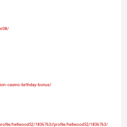
hr08/
ion-casino-birthday-bonus/
/profile/hellwood52/1836763//profile/hellwood52/1836763/