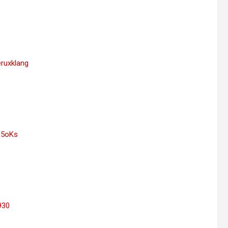
ruxklang
O5oKs
930