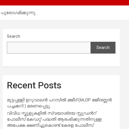
പുരോഗമിക്കുന്നു
Search
Search
Recent Posts
മുട്ടപ്പള്ളി ഉറുവാലൻ പറമ്പിൽ മജീദ് (66,OP മജീദണ്ണൻ
പച്ചക്കറി ) മരണപ്പെട്ടു..
വിവിധ സ്കൂളുകളില്‍ സ്വയാശ്രയ സ്റ്റുഡന്‍റ്
പോലീസ് കേഡറ്റ് പദ്ധതി ആരംഭിക്കുന്നതിനുള്ള
അപേക്ഷ ക്ഷണിച്ചുകൊണ്ട് കേരള പോലീസ്