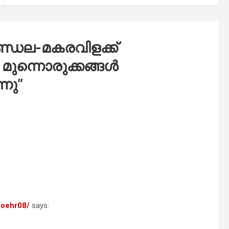
്ഡല-മകരവിളക്ക്
 മുന്നൊരുക്കങ്ങൾ
്നു
”
loehr08/
says: