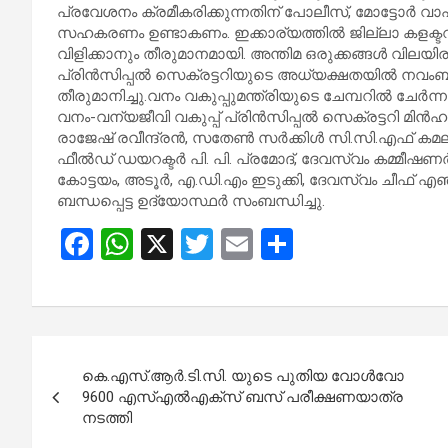
പ്രവേശനം ക്രമീകരിക്കുന്നതിന് പോലീസ്, മോട്ടോർ വാ
സഹകരണം ഉണ്ടാകണം. ഇക്കാര്യത്തിൽ ജില്ലാ കളക്ടറു
വിളിക്കാനും തീരുമാനമായി. അന്തിമ ഒരുക്കങ്ങൾ വിലയി
പ്രിൻസിപ്പൽ സെക്രട്ടറിയുടെ അധ്യക്ഷതയിൽ നവംബ
തീരുമാനിച്ചു.വനം വകുപ്പുമന്ത്രിയുടെ ചേമ്പറിൽ ചേർ
വനം-വന്യജീവി വകുപ്പ് പ്രിൻസിപ്പൽ സെക്രട്ടറി മി
രാജേഷ് രവീന്ദ്രൻ, സതേൺ സർക്കിൾ സി.സി.എഫ് ക
ഫീൽഡ് ഡയറക്ടർ പി. പി. പ്രമോദ്, ദേവസ്വം കമ്മീഷ
കോട്ടയം, അടൂർ, എ.ഡി.എം ഇടുക്കി, ദേവസ്വം ചീഫ് എഞ്ച
ബന്ധപ്പെട്ട ഉദ്യോസ്ഥർ സംബന്ധിച്ചു.
F
W
X
T
E
S
a
h
wi
m
h
ce
at
tt
ail
ar
b
s
er
e
Post
o
A
കെ.എസ്.ആർ.ടി.സി. യുടെ പുതിയ വോൾവോ
navigation
o
p
9600 എസ്എൽഎക്‌സ് ബസ് പരീക്ഷണയാത്ര
നടത്തി
k
p