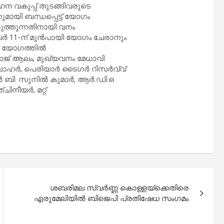
ഹന വകുപ്പ് തുടങ്ങിവരുടെ
മായി ബന്ധപ്പെട്ട് യോഗം
രുത്തുന്നതിനായി വനം
ർ 11-ന് മുൻപായി യോഗം ചേരാനും
ന്ന യോഗത്തിൽ
ൻഹാജ് ആലം, മുഖ്യവനം മേധാവി
മലാഹർ, പെരിയാർ ടൈഗർ റിസർവ്വ്
ണർ ബി. സുനിൽ കുമാർ, ആർ.ഡി.ഒ
ിനീയർ, മറ്റ്
ശബരിമല സ്വർണ്ണ കൊള്ളയ്ക്കെതിരെ
എരുമേലിയിൽ ബിജെപി പ്രതിഷേധ സംഗമം