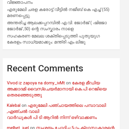
വിജ്ഞാപനം
എരുമേലി ചരള കരോട്ട് വീട്ടിൽ നജീബ് കെ എച്ച് (55)
മരണപ്പെട്ടു.
അന്തരിച്ച ആ​ല​ക്ക​പ്പ​റമ്പിൽ​ എ.​വി. ജോ​ർ​ജ് ( ഷിജോ
ജോർജ് ,50) ന്റെ സംസ്കാരം നാളെ
സഹകരണ മേഖല ശക്തിപ്പെടുത്തി പുതുയുഗ
കേരളം സാധ്യമാക്കും: മന്ത്രി എം ലിജു
Recent Comments
Vivod iz zapoya na domy_ivMt
on
കേരള മീഡിയ
അക്കാദമി വൈസ്ചെയർമാനായി കെ.പി റെജിയെ
തെരഞ്ഞെടുത്തു
Kalebal
on
എരുമേലി പഞ്ചായത്തിലെ പമ്പാവാലി
,ഏഞ്ചൽ വാലി
വാർഡുകൾ പി ടി ആറിൽ നിന്ന് ഒഴിവാക്കണം
melbet_iuel
on
സംശയം ചോദിച്ച 5-ാം ക്ലാസുകാരന്റെ