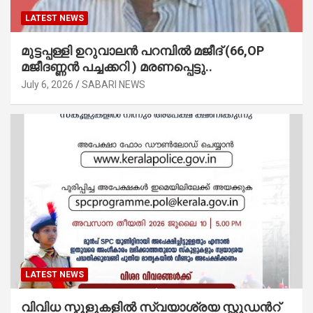
LATEST NEWS
മുട്ടപ്പള്ളി ഉറുവാലൻ പറമ്പിൽ മജീദ് (66,OP
മജീദണ്ണൻ പച്ചക്കറി ) മരണപ്പെട്ടു..
July 6, 2026
SABARI NEWS
LATEST NEWS
വിവിധ സ്കൂളുകളില്‍ സ്വയാശ്രയ സ്റ്റുഡന്‍റ്