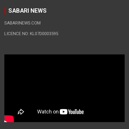
SABARI NEWS
SABARINEWS.COM
LICENCE NO: KL07D0003595