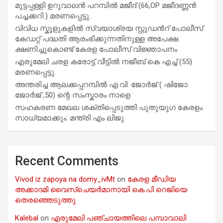
മുട്ടപ്പള്ളി ഉറുവാലൻ പറമ്പിൽ മജീദ് (66,OP മജീദണ്ണൻ
പച്ചക്കറി ) മരണപ്പെട്ടു..
വിവിധ സ്കൂളുകളില്‍ സ്വയാശ്രയ സ്റ്റുഡന്‍റ് പോലീസ്
കേഡറ്റ് പദ്ധതി ആരംഭിക്കുന്നതിനുള്ള അപേക്ഷ
ക്ഷണിച്ചുകൊണ്ട് കേരള പോലീസ് വിജ്ഞാപനം
എരുമേലി ചരള കരോട്ട് വീട്ടിൽ നജീബ് കെ എച്ച് (55)
മരണപ്പെട്ടു.
അന്തരിച്ച ആ​ല​ക്ക​പ്പ​റമ്പിൽ​ എ.​വി. ജോ​ർ​ജ് ( ഷിജോ
ജോർജ് ,50) ന്റെ സംസ്കാരം നാളെ
സഹകരണ മേഖല ശക്തിപ്പെടുത്തി പുതുയുഗ കേരളം
സാധ്യമാക്കും: മന്ത്രി എം ലിജു
Recent Comments
Vivod iz zapoya na domy_ivMt
on
കേരള മീഡിയ
അക്കാദമി വൈസ്ചെയർമാനായി കെ.പി റെജിയെ
തെരഞ്ഞെടുത്തു
Kalebal
on
എരുമേലി പഞ്ചായത്തിലെ പമ്പാവാലി