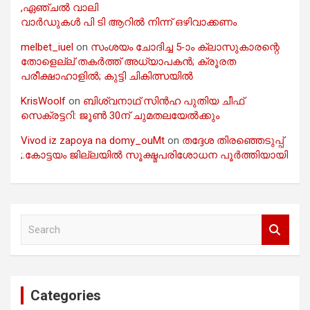
,ഏഞ്ചൽ വാലി
വാർഡുകൾ പി ടി ആറിൽ നിന്ന് ഒഴിവാക്കണം
melbet_iuel
on
സംശയം ചോദിച്ച 5-ാം ക്ലാസുകാരന്റെ
തോളെല്ല് തകർത്ത് അധ്യാപകൻ; ക്രൂരത
പരീക്ഷാഹാളിൽ; കുട്ടി ചികിത്സയിൽ
KrisWoolf
on
ബിശ്വനാഥ് സിൻഹ പുതിയ ചീഫ്
സെക്രട്ടറി: ജൂൺ 30ന് ചുമതലയേൽക്കും
Vivod iz zapoya na domy_ouMt
on
തദ്ദേശ തിരഞ്ഞെടുപ്പ്
;.കോട്ടയം ജില്ലയിൽ സൂക്ഷ്മപരിശോധന പൂർത്തിയായി
S
e
a
r
c
Categories
h