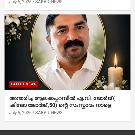
July 5, 2026
SABARI NEWS
LATEST NEWS
അന്തരിച്ച ആ​ല​ക്ക​പ്പ​റമ്പിൽ​ എ.​വി. ജോ​ർ​ജ് (
ഷിജോ ജോർജ് ,50) ന്റെ സംസ്കാരം നാളെ
July 5, 2026
SABARI NEWS