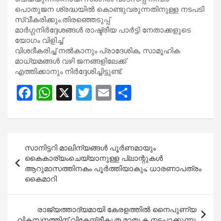
പൊതുജന ശ്രദ്ധയിൽ കൊണ്ടുവരുന്നതിനുള്ള നടപടി
സ്വീകരിക്കും.തിരഞ്ഞെടുപ്പ്
മാർഗ്ഗനിർദ്ദേശങ്ങൾ രാഷ്ട്രീയ പാർട്ടി നേതാക്കളുടെ
യോഗം വിളിച്ച്
വിശദീകരിച്ച് നൽകാനും പ്രാദേശിക, സാമൂഹിക
മാധ്യമങ്ങൾ വഴി ജനങ്ങളിലേക്ക്
എത്തിക്കാനും നിർദ്ദേശിച്ചിട്ടുണ്ട്.
F
W
X
T
E
S
a
h
wi
m
h
ce
at
tt
ail
ar
b
s
er
e
Post
സാനിട്ടറി മാലിന്യങ്ങൾ പൂർണമായും
o
A
navigation
കൈകാര്യംചെയ്യാനുള്ള പ്ലാന്റുകൾ
o
p
ആറുമാസത്തിനകം പൂർത്തിയാകും; ധാരണാപത്രം
കൈമാറി
k
p
രാജ്യത്താദ്യമായി കേരളത്തിൽ നൈപുണ്യ
വികസനത്തിന് വികേന്ദ്രീകൃത മാതൃക നടപ്പാക്കുന്നു