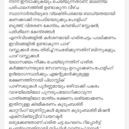
നിന്ന് ഈടാക്കുകയും ചെയ്യുന്നതാണ്. മാലിന്യ
പരിപാലനത്തിൽ ഉണ്ടാകുന്ന വീഴ്ച
സ്ഥാനാർത്ഥിയുടെ വ്യക്തിപരമായ ബാധ്യതയായി
കണക്കാക്കി നടപടിയെടുക്കും.പോളിംഗ്
ബൂത്ത്, വിതരണ കേന്ദ്രം, കൗണ്ടിംഗ് സ്റ്റേഷൻ,
പരിശീലന കേന്ദ്രങ്ങൾ
എന്നിവിടങ്ങളിൽ കർശനമായി ഹരിതചട്ടം പാലിക്കണം.
ഇവിടങ്ങളിൽ ഉണ്ടാകുന്ന പാഴ്
വസ്തുക്കൾ തരം തിരിച്ച് സംഭരിക്കുന്നതിന് ബിന്നുകളും,
പാഴ് വസ്തുക്കൾ
യഥാസമയം നീക്കം ചെയ്യുന്നതിന് ഹരിത
കർമ്മസേനയുടെ സേവനവും ഉറപ്പാക്കണം.പോളിംഗ്
ഉദ്യോഗസ്ഥർക്കും ഏജന്റുമാർക്കുമുള്ള
ഭക്ഷണത്തിനായി പ്ലാസ്റ്റിക്
പാഴ്‌സലുകൾ പൂർണ്ണമായും ഒഴിവാക്കി പകരം
വാഴയിലയിലോ പുനരുപയോഗിക്കാവുന്ന
പാത്രങ്ങളിലോ മാത്രം ഭക്ഷണം ലഭ്യമാക്കണം.
ഇതിനുള്ള ക്രമീകരണം കുടുംബശ്രീ
കാറ്ററിംഗ് യൂണിറ്റുകൾ മുഖേന കുടുംബശ്രീ മിഷൻ
എക്‌സിക്യൂട്ടീവ് ഡയറക്ടർ
ഒരുക്കേണ്ടതാണ്.ഹരിത ചട്ട ലംഘനം റിപ്പോർട്ട്
ചെയ്യുന്നതിനായി സിംഗിൾ വാട്‌സപ്പ് നമ്പർ ‘