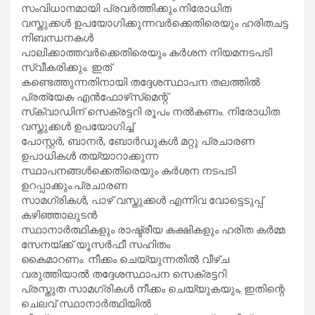
സംവിധാനമായി പ്രവർത്തിക്കും.നിരോധിത
വസ്തുക്കൾ ഉപയോഗിക്കുന്നവർക്കെതിരെയും ഹരിതചട്ട
നിബന്ധനകൾ
പാലിക്കാത്തവർക്കെതിരെയും കർശന നിയമനടപടി
സ്വീകരിക്കും. ഇത്
കണ്ടെത്തുന്നതിനായി തദ്ദേശസ്ഥാപന തലത്തിൽ
പ്രത്യേക എൻഫോഴ്‌സ്‌മെന്റ്
സ്‌ക്വാഡിന് സെക്രട്ടറി രൂപം നൽകണം. നിരോധിത
വസ്തുക്കൾ ഉപയോഗിച്ച്
പോസ്റ്റർ, ബാനർ, ബോർഡുകൾ മറ്റു പ്രചാരണ
ഉപാധികൾ തയ്യാറാക്കുന്ന
സ്ഥാപനങ്ങൾക്കെതിരെയും കർശന നടപടി
ഉറപ്പാക്കും.പ്രചാരണ
സാമഗ്രികൾ, പാഴ് വസ്തുക്കൾ എന്നിവ വോട്ടെടുപ്പ്
കഴിഞ്ഞാലുടൻ
സ്ഥാനാർത്ഥികളും രാഷ്ട്രീയ കക്ഷികളും ഹരിത കർമ്മ
സേനയ്ക്ക് യൂസർഫീ സഹിതം
കൈമാറണം. നീക്കം ചെയ്യുന്നതിൽ വീഴ്ച
വരുത്തിയാൽ തദ്ദേശസ്ഥാപന സെക്രട്ടറി
പ്രസ്തുത സാമഗ്രികൾ നീക്കം ചെയ്യുകയും, ഇതിന്റെ
ചെലവ് സ്ഥാനാർത്ഥിയിൽ