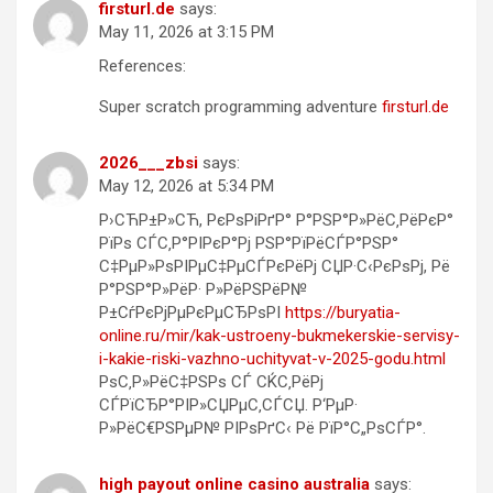
firsturl.de
says:
May 11, 2026 at 3:15 PM
References:
Super scratch programming adventure
firsturl.de
2026___zbsi
says:
May 12, 2026 at 5:34 PM
Р›СЋР±Р»СЋ, РєРѕРіРґР° Р°РЅР°Р»РёС‚РёРєР°
РїРѕ СЃС‚Р°РІРєР°Рј РЅР°РїРёСЃР°РЅР°
С‡РµР»РѕРІРµС‡РµСЃРєРёРј СЏР·С‹РєРѕРј, Рё
Р°РЅР°Р»РёР· Р»РёРЅРёР№
Р±СѓРєРјРµРєРµСЂРѕРІ
https://buryatia-
online.ru/mir/kak-ustroeny-bukmekerskie-servisy-
i-kakie-riski-vazhno-uchityvat-v-2025-godu.html
РѕС‚Р»РёС‡РЅРѕ СЃ СЌС‚РёРј
СЃРїСЂР°РІР»СЏРµС‚СЃСЏ. Р‘РµР·
Р»РёС€РЅРµР№ РІРѕРґС‹ Рё РїР°С„РѕСЃР°.
high payout online casino australia
says: