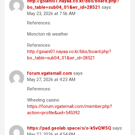
http://gsiani01.nayaa.co.kr/bbs/board.php?
bo_table=sub04_01&wr_id=28521
says:
May 23, 2026 at 7:56 AM
References:
Moncton nb weather
References:
http://gsiani01.nayaa.co.kr/bbs/board.php?
bo_table=sub04_01&wr_id=28521
forum.vgatemall.com
says:
May 27, 2026 at 4:23 AM
References:
Wheeling casino
https://forum.vgatemall.com/member.php?
action=profile&uid=545392
https://pad.geolab.space/s/o-k5vQW5Q
says:
May 27, 2026 at 4:54 PM