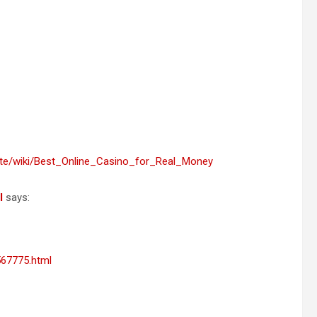
site/wiki/Best_Online_Casino_for_Real_Money
l
says:
567775.html