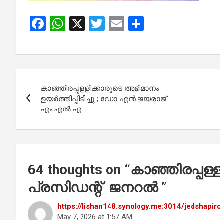
F
W
X
T
E
S
a
h
wi
m
h
ce
at
tt
ail
ar
b
s
er
e
Post
o
A
കാഞ്ഞിരപ്പളളിക്കാരുടെ അഭിമാനം
navigation
o
p
ഉയര്‍ത്തിപ്പിടിച്ചു ; ഡോ എൻ.ജയരാജ്
എം.എൽ.എ
k
p
64 thoughts on “
കാഞ്ഞിരപ്പള്
പ്രസിഡന്റ് ജനറൽ
”
https://lishan148.synology.me:3014/jedshapi
May 7, 2026 at 1:57 AM