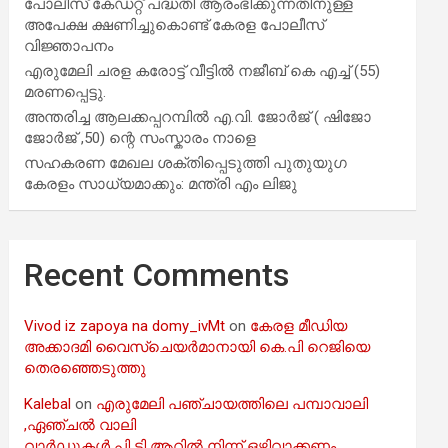
പോലീസ് കേഡറ്റ് പദ്ധതി ആരംഭിക്കുന്നതിനുള്ള
അപേക്ഷ ക്ഷണിച്ചുകൊണ്ട് കേരള പോലീസ്
വിജ്ഞാപനം
എരുമേലി ചരള കരോട്ട് വീട്ടിൽ നജീബ് കെ എച്ച് (55)
മരണപ്പെട്ടു.
അന്തരിച്ച ആ​ല​ക്ക​പ്പ​റമ്പിൽ​ എ.​വി. ജോ​ർ​ജ് ( ഷിജോ
ജോർജ് ,50) ന്റെ സംസ്കാരം നാളെ
സഹകരണ മേഖല ശക്തിപ്പെടുത്തി പുതുയുഗ
കേരളം സാധ്യമാക്കും: മന്ത്രി എം ലിജു
Recent Comments
Vivod iz zapoya na domy_ivMt
on
കേരള മീഡിയ
അക്കാദമി വൈസ്ചെയർമാനായി കെ.പി റെജിയെ
തെരഞ്ഞെടുത്തു
Kalebal
on
എരുമേലി പഞ്ചായത്തിലെ പമ്പാവാലി
,ഏഞ്ചൽ വാലി
വാർഡുകൾ പി ടി ആറിൽ നിന്ന് ഒഴിവാക്കണം