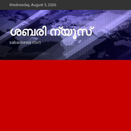
Skip
Wednesday, August 5, 2026
to
content
ശബരി ന്യൂസ്
sabarinews.com