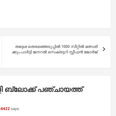
ത​ദ്ദേ​ശ തെ​ര​ഞ്ഞെ​ടു​പ്പി​ൽ 1000 സീ​റ്റി​ൽ മ​ത്സ​രി​
ക്കും:പാ​ർ​ട്ടി ജ​ന​റ​ല്‍ സെ​ക്ര​ട്ട​റി സ്റ്റീ​ഫ​ന്‍ ജോ​ര്‍​ജ്
ളി ബ്ലോക്ക് പഞ്ചായത്ത്
ro4422
says: