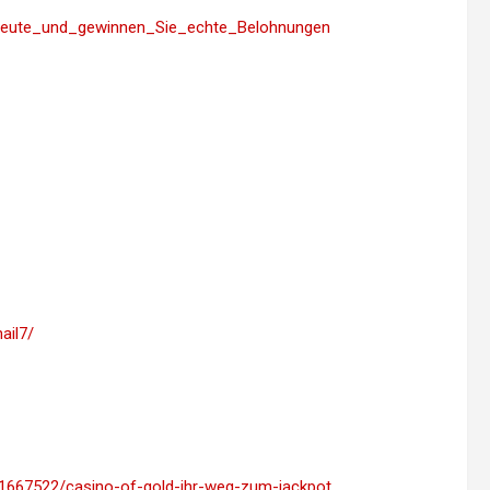
h_heute_und_gewinnen_Sie_echte_Belohnungen
ail7/
y11667522/casino-of-gold-ihr-weg-zum-jackpot