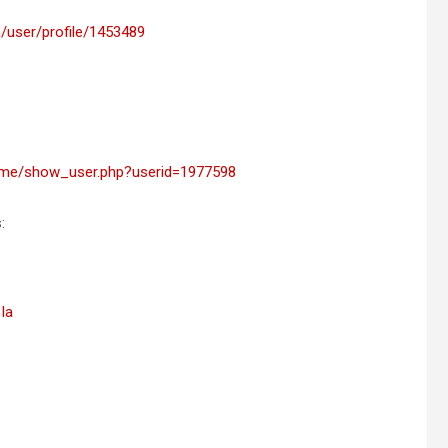
/user/profile/1453489
home/show_user.php?userid=1977598
:
Ia