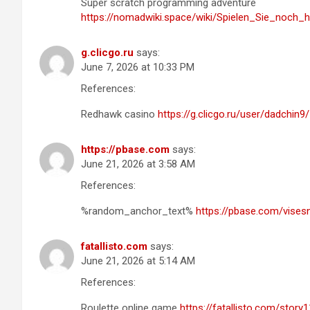
Super scratch programming adventure
https://nomadwiki.space/wiki/Spielen_Sie_noc
g.clicgo.ru
says:
June 7, 2026 at 10:33 PM
References:
Redhawk casino
https://g.clicgo.ru/user/dadchin9/
https://pbase.com
says:
June 21, 2026 at 3:58 AM
References:
%random_anchor_text%
https://pbase.com/visesn
fatallisto.com
says:
June 21, 2026 at 5:14 AM
References:
Roulette online game
https://fatallisto.com/stor