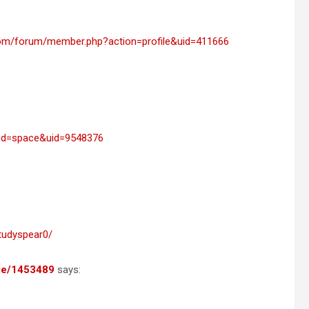
com/forum/member.php?action=profile&uid=411666
mod=space&uid=9548376
studyspear0/
ile/1453489
says: