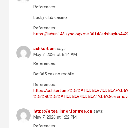
References:
Lucky club casino
References:
https://lishan148.synology.me:3014/jedshapiro442
ashkert.am
says:
May 7, 2026 at 6:14 AM
References:
Bet365 casino mobile
References:
https://ashkert.am/%D5%A1%D5%B7%D5%AF%
%D5%B0%D5%A1%D5%B4%D5%A1%D6%80/removedor
https://gitea-inner.fontree.cn
says:
May 7, 2026 at 1:22 PM
References: