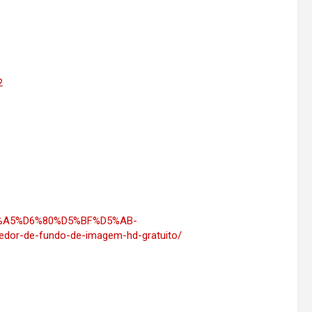
2
D5%A5%D6%80%D5%BF%D5%AB-
-de-fundo-de-imagem-hd-gratuito/