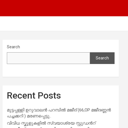
Search
Search
Recent Posts
മുട്ടപ്പള്ളി ഉറുവാലൻ പറമ്പിൽ മജീദ് (66,OP മജീദണ്ണൻ
പച്ചക്കറി ) മരണപ്പെട്ടു..
വിവിധ സ്കൂളുകളില്‍ സ്വയാശ്രയ സ്റ്റുഡന്‍റ്