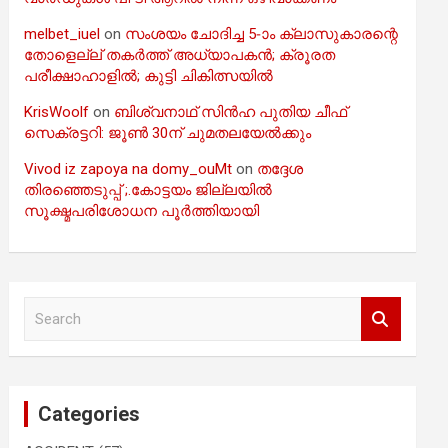
melbet_iuel
on
സംശയം ചോദിച്ച 5-ാം ക്ലാസുകാരന്റെ
തോളെല്ല് തകർത്ത് അധ്യാപകൻ; ക്രൂരത
പരീക്ഷാഹാളിൽ; കുട്ടി ചികിത്സയിൽ
KrisWoolf
on
ബിശ്വനാഥ് സിൻഹ പുതിയ ചീഫ്
സെക്രട്ടറി: ജൂൺ 30ന് ചുമതലയേൽക്കും
Vivod iz zapoya na domy_ouMt
on
തദ്ദേശ
തിരഞ്ഞെടുപ്പ് ;.കോട്ടയം ജില്ലയിൽ
സൂക്ഷ്മപരിശോധന പൂർത്തിയായി
S
e
a
r
c
Categories
h