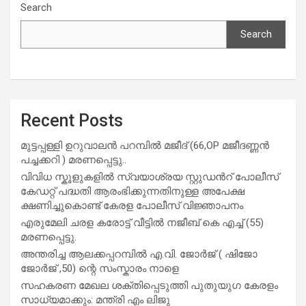
Search
Search
Recent Posts
മുട്ടപ്പള്ളി ഉറുവാലൻ പറമ്പിൽ മജീദ് (66,OP മജീദണ്ണൻ
പച്ചക്കറി ) മരണപ്പെട്ടു..
വിവിധ സ്കൂളുകളില്‍ സ്വയാശ്രയ സ്റ്റുഡന്‍റ് പോലീസ്
കേഡറ്റ് പദ്ധതി ആരംഭിക്കുന്നതിനുള്ള അപേക്ഷ
ക്ഷണിച്ചുകൊണ്ട് കേരള പോലീസ് വിജ്ഞാപനം
എരുമേലി ചരള കരോട്ട് വീട്ടിൽ നജീബ് കെ എച്ച് (55)
മരണപ്പെട്ടു.
അന്തരിച്ച ആ​ല​ക്ക​പ്പ​റമ്പിൽ​ എ.​വി. ജോ​ർ​ജ് ( ഷിജോ
ജോർജ് ,50) ന്റെ സംസ്കാരം നാളെ
സഹകരണ മേഖല ശക്തിപ്പെടുത്തി പുതുയുഗ കേരളം
സാധ്യമാക്കും: മന്ത്രി എം ലിജു