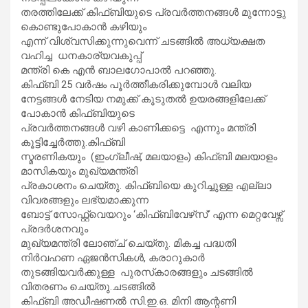
തരത്തിലേക്ക് കിഫ്ബിയുടെ പ്രവർത്തനങ്ങൾ മുന്നോട്ടു
കൊണ്ടുപോകാൻ കഴിയും
എന്ന് വിശ്വസിക്കുന്നുവെന്ന് ചടങ്ങിൽ അധ്യക്ഷത
വഹിച്ച ധനകാര്യവകുപ്പ്
മന്ത്രി കെ എൻ ബാലഗോപാൽ പറഞ്ഞു.
കിഫ്ബി 25 വർഷം പൂർത്തീകരിക്കുമ്പോൾ വലിയ
നേട്ടങ്ങൾ നേടിയ നമുക്ക് കൂടുതൽ ഉയരങ്ങളിലേക്ക്
പോകാൻ കിഫ്ബിയുടെ
പ്രവർത്തനങ്ങൾ വഴി കാണിക്കട്ടെ എന്നും മന്ത്രി
കൂട്ടിച്ചേർത്തു.കിഫ്ബി
സ്മരണികയും (ഇംഗ്ലീഷ്, മലയാളം) കിഫ്ബി മലയാളം
മാസികയും മുഖ്യമന്ത്രി
പ്രകാശനം ചെയ്തു. കിഫ്ബിയെ കുറിച്ചുള്ള എല്ലാ
വിവരങ്ങളും ലഭ്യമാക്കുന്ന
ബോട്ട് സോഫ്റ്റ്‌വെയറും ‘കിഫ്ബിവേഴ്‌സ്’ എന്ന മെറ്റവേഴ്സ്
പ്രദർശനവും
മുഖ്യമന്ത്രി ലോഞ്ച് ചെയ്തു. മികച്ച പദ്ധതി
നിർവഹണ ഏജൻസികൾ, കരാറുകാർ
തുടങ്ങിയവർക്കുള്ള പുരസ്‌കാരങ്ങളും ചടങ്ങിൽ
വിതരണം ചെയ്തു.ചടങ്ങിൽ
കിഫ്ബി അഡീഷണൽ സി.ഇ.ഒ. മിനി ആന്റണി