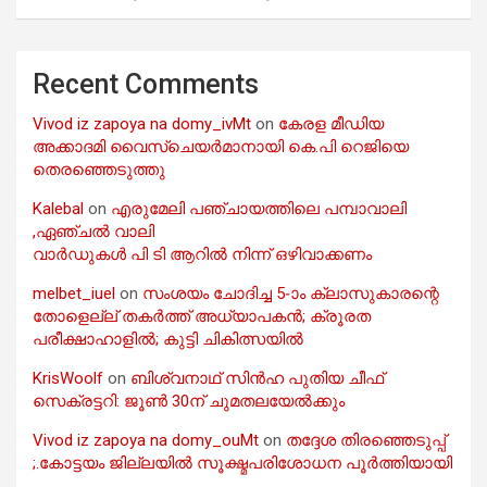
Recent Comments
Vivod iz zapoya na domy_ivMt
on
കേരള മീഡിയ
അക്കാദമി വൈസ്ചെയർമാനായി കെ.പി റെജിയെ
തെരഞ്ഞെടുത്തു
Kalebal
on
എരുമേലി പഞ്ചായത്തിലെ പമ്പാവാലി
,ഏഞ്ചൽ വാലി
വാർഡുകൾ പി ടി ആറിൽ നിന്ന് ഒഴിവാക്കണം
melbet_iuel
on
സംശയം ചോദിച്ച 5-ാം ക്ലാസുകാരന്റെ
തോളെല്ല് തകർത്ത് അധ്യാപകൻ; ക്രൂരത
പരീക്ഷാഹാളിൽ; കുട്ടി ചികിത്സയിൽ
KrisWoolf
on
ബിശ്വനാഥ് സിൻഹ പുതിയ ചീഫ്
സെക്രട്ടറി: ജൂൺ 30ന് ചുമതലയേൽക്കും
Vivod iz zapoya na domy_ouMt
on
തദ്ദേശ തിരഞ്ഞെടുപ്പ്
;.കോട്ടയം ജില്ലയിൽ സൂക്ഷ്മപരിശോധന പൂർത്തിയായി