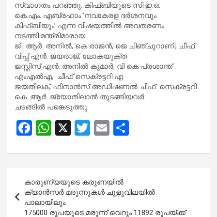
സ്വാഗതം പറഞ്ഞു. കിഫ്ബിയുടെ സി.ഇ.ഒ.
കെ.എം. എബ്രഹാം ‘നവകേരള ദർശനവും
കിഫ്ബിയും’ എന്ന വിഷയത്തിൽ അവതരണം
നടത്തി.മന്ത്രിമാരായ
ജി. ആർ. അനിൽ, കെ രാജൻ, ജെ ചിഞ്ചുറാണി, ചീഫ്
വിപ്പ് എൻ. ജയരാജ്, ലോകയുക്ത
ജസ്റ്റിസ് എൻ. അനിൽ കുമാർ, വി കെ പ്രശാന്ത്
എംഎൽഎ, ചീഫ് സെക്രട്ടറി എ.
ജയതിലക്, ഫിനാൻസ് അഡിഷണൽ ചീഫ് സെക്രട്ടറി
കെ. ആർ. ജ്യോതിലാൽ തുടങ്ങിയവർ
ചടങ്ങിൽ പങ്കെടുത്തു.
F
W
X
T
E
S
a
h
wi
m
h
ce
at
tt
ail
ar
b
s
er
e
Post
കാരുണ്യയുടെ കരുണയിൽ
o
A
navigation
ക്യാൻസർ മരുന്നുകൾ ചുളുവിലയിൽ
o
p
പാലായിലും.
175000 രൂപയുടെ മരുന്ന് വെറും 11892 രൂപയ്ക്ക്