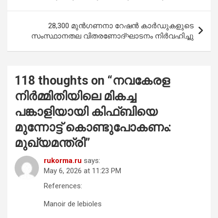
k
p
28,300 മുൻഗണനാ റേഷൻ കാർഡുകളുടെ
സംസ്ഥാനതല വിതരണോദ്ഘാടനം നിർവഹിച്ചു
118 thoughts on “
നവകേരള
നിർമ്മിതിയിലെ മികച്ച
പങ്കാളിയായി കിഫ്ബിയെ
മുന്നോട്ട് കൊണ്ടുപോകണം:
മുഖ്യമന്ത്രി
”
rukorma.ru
says:
May 6, 2026 at 11:23 PM
References:
Manoir de lebioles