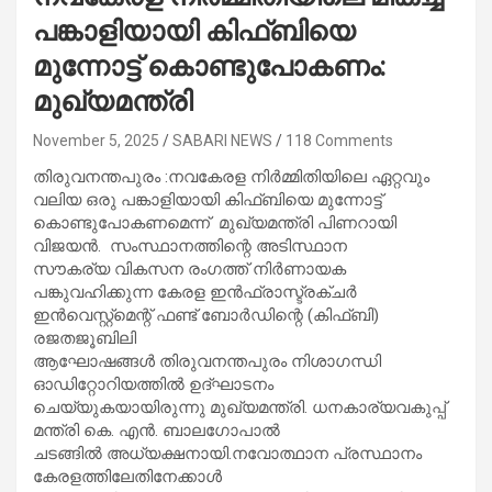
പങ്കാളിയായി കിഫ്ബിയെ
മുന്നോട്ട് കൊണ്ടുപോകണം:
മുഖ്യമന്ത്രി
November 5, 2025
SABARI NEWS
118 Comments
തിരുവനന്തപുരം :നവകേരള നിർമ്മിതിയിലെ ഏറ്റവും
വലിയ ഒരു പങ്കാളിയായി കിഫ്ബിയെ മുന്നോട്ട്
കൊണ്ടുപോകണമെന്ന് മുഖ്യമന്ത്രി പിണറായി
വിജയൻ. സംസ്ഥാനത്തിന്റെ അടിസ്ഥാന
സൗകര്യ വികസന രംഗത്ത് നിർണായക
പങ്കുവഹിക്കുന്ന കേരള ഇൻഫ്രാസ്ട്രക്ചർ
ഇൻവെസ്റ്റ്‌മെന്റ് ഫണ്ട് ബോർഡിന്റെ (കിഫ്ബി)
രജതജൂബിലി
ആഘോഷങ്ങൾ തിരുവനന്തപുരം നിശാഗന്ധി
ഓഡിറ്റോറിയത്തിൽ ഉദ്ഘാടനം
ചെയ്യുകയായിരുന്നു മുഖ്യമന്ത്രി. ധനകാര്യവകുപ്പ്
മന്ത്രി കെ. എൻ. ബാലഗോപാൽ
ചടങ്ങിൽ അധ്യക്ഷനായി.നവോത്ഥാന പ്രസ്ഥാനം
കേരളത്തിലേതിനേക്കാൾ