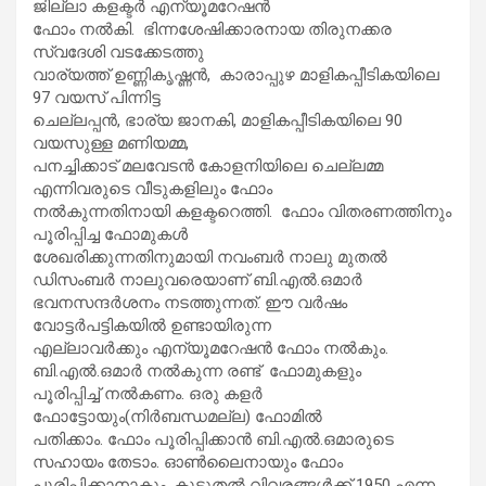
ജില്ലാ കളക്ടർ എന്യൂമറേഷൻ
ഫോം നൽകി. ഭിന്നശേഷിക്കാരനായ തിരുനക്കര
സ്വദേശി വടക്കേടത്തു
വാര്യത്ത് ഉണ്ണികൃഷ്ണൻ, കാരാപ്പുഴ മാളികപ്പീടികയിലെ
97 വയസ് പിന്നിട്ട
ചെല്ലപ്പൻ, ഭാര്യ ജാനകി, മാളികപ്പീടികയിലെ 90
വയസുള്ള മണിയമ്മ,
പനച്ചിക്കാട് മലവേടൻ കോളനിയിലെ ചെല്ലമ്മ
എന്നിവരുടെ വീടുകളിലും ഫോം
നൽകുന്നതിനായി കളക്ടറെത്തി. ഫോം വിതരണത്തിനും
പൂരിപ്പിച്ച ഫോമുകൾ
ശേഖരിക്കുന്നതിനുമായി നവംബർ നാലു മുതൽ
ഡിസംബർ നാലുവരെയാണ് ബി.എൽ.ഒമാർ
ഭവനസന്ദർശനം നടത്തുന്നത്. ഈ വർഷം
വോട്ടർപട്ടികയിൽ ഉണ്ടായിരുന്ന
എല്ലാവർക്കും എന്യൂമറേഷൻ ഫോം നൽകും.
ബി.എൽ.ഒമാർ നൽകുന്ന രണ്ട് ഫോമുകളും
പൂരിപ്പിച്ച് നൽകണം. ഒരു കളർ
ഫോട്ടോയും(നിർബന്ധമല്ല) ഫോമിൽ
പതിക്കാം. ഫോം പൂരിപ്പിക്കാൻ ബി.എൽ.ഒമാരുടെ
സഹായം തേടാം. ഓൺലൈനായും ഫോം
പൂരിപ്പിക്കാനാകും. കൂടുതൽ വിവരങ്ങൾക്ക് 1950 എന്ന