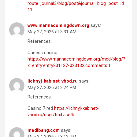
route=journal3/blog/post&journal_blog_post_id=
11
www.mannacomingdown.org
says:
May 27, 2026 at 3:31 AM
References:
Queens casino
https://www.mannacomingdown.org/mcd/blog/?
x=entry:entry231127-023132;comments:1
lichnyj-kabinet-vhod.ru
says:
May 27, 2026 at 2:24 PM
References:
Casino 7 red
https://lichnyj-kabinet-
vhod.ru/user/textvise4/
medibang.com
says:
May 27, 2026 at 3:12 PM