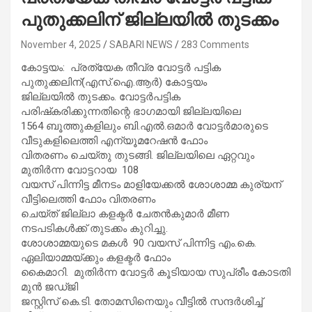
പുതുക്കലിന് ജില്ലയിൽ തുടക്കം
November 4, 2025
SABARI NEWS
283 Comments
കോട്ടയം: പ്രത്യേക തീവ്ര വോട്ടർ പട്ടിക
പുതുക്കലിന്(എസ്.ഐ.ആർ) കോട്ടയം
ജില്ലയിൽ തുടക്കം. വോട്ടർപട്ടിക
പരിഷ്‌കരിക്കുന്നതിന്റെ ഭാഗമായി ജില്ലയിലെ
1564 ബൂത്തുകളിലും ബി.എൽ.ഒമാർ വോട്ടർമാരുടെ
വീടുകളിലെത്തി എന്യൂമറേഷൻ ഫോം
വിതരണം ചെയ്തു തുടങ്ങി. ജില്ലയിലെ ഏറ്റവും
മുതിർന്ന വോട്ടറായ 108
വയസ് പിന്നിട്ട മീനടം മാളിയേക്കൽ ശോശാമ്മ കുര്യന്
വീട്ടിലെത്തി ഫോം വിതരണം
ചെയ്ത് ജില്ലാ കളക്ടർ ചേതൻകുമാർ മീണ
നടപടികൾക്ക് തുടക്കം കുറിച്ചു.
ശോശാമ്മയുടെ മകൾ 90 വയസ് പിന്നിട്ട എം.കെ.
ഏലിയാമ്മയ്ക്കും കളക്ടർ ഫോം
കൈമാറി. മുതിർന്ന വോട്ടർ കൂടിയായ സുപ്രീം കോടതി
മുൻ ജഡ്ജി
ജസ്റ്റിസ് കെ.ടി. തോമസിനെയും വീട്ടിൽ സന്ദർശിച്ച്