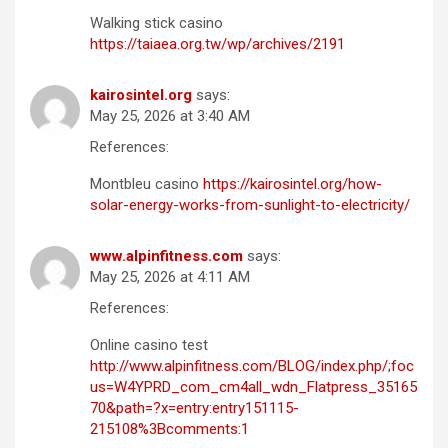
Walking stick casino
https://taiaea.org.tw/wp/archives/2191
kairosintel.org
says:
May 25, 2026 at 3:40 AM
References:
Montbleu casino
https://kairosintel.org/how-
solar-energy-works-from-sunlight-to-electricity/
www.alpinfitness.com
says:
May 25, 2026 at 4:11 AM
References:
Online casino test
http://www.alpinfitness.com/BLOG/index.php/;foc
us=W4YPRD_com_cm4all_wdn_Flatpress_35165
70&path=?x=entry:entry151115-
215108%3Bcomments:1