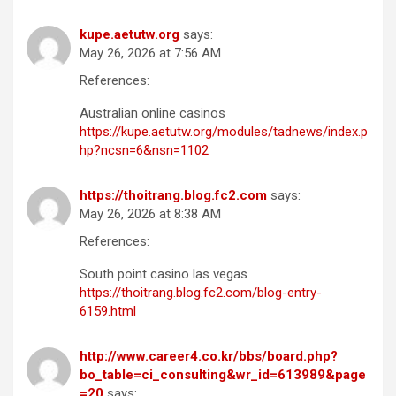
kupe.aetutw.org
says:
May 26, 2026 at 7:56 AM
References:
Australian online casinos
https://kupe.aetutw.org/modules/tadnews/index.p
hp?ncsn=6&nsn=1102
https://thoitrang.blog.fc2.com
says:
May 26, 2026 at 8:38 AM
References:
South point casino las vegas
https://thoitrang.blog.fc2.com/blog-entry-
6159.html
http://www.career4.co.kr/bbs/board.php?
bo_table=ci_consulting&wr_id=613989&page
=20
says: