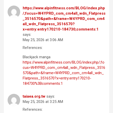
https://www.alpinfitness.com/BLOG/index.php
/;focus=W4YPRD_com_cm4all_wdn_Flatpress
_3516570&path=&frame=W4YPRD_com_cm4
all_wdn_Flatpress_3516570?
x=entry:entry170210-184730;comments:1
says:
May 25, 2026 at 3:06 AM
References:
Blackjack manga
https://www.alpinfitness.com/BLOG/index.php/;fo
cus=W4YPRD_com_cm4all_wdn_Flatpress_3516
570&path=&frame=W4YPRD_com_cm4all_wdn_
Flatpress_3516570?x=entry:entry170210-
184730%3Bcomments:1
taiaea.org.tw
says:
May 25, 2026 at 3:25 AM
References: