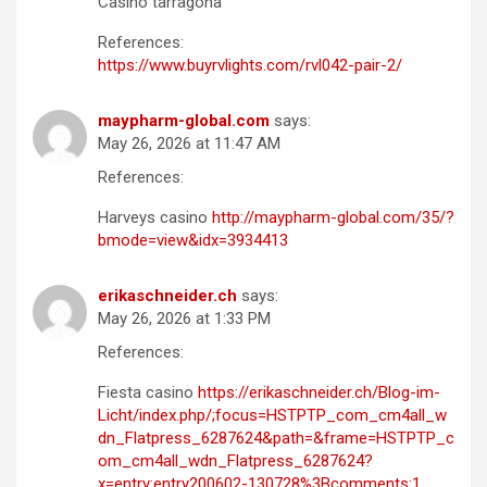
Casino tarragona
References:
https://www.buyrvlights.com/rvl042-pair-2/
maypharm-global.com
says:
May 26, 2026 at 11:47 AM
References:
Harveys casino
http://maypharm-global.com/35/?
bmode=view&idx=3934413
erikaschneider.ch
says:
May 26, 2026 at 1:33 PM
References:
Fiesta casino
https://erikaschneider.ch/Blog-im-
Licht/index.php/;focus=HSTPTP_com_cm4all_w
dn_Flatpress_6287624&path=&frame=HSTPTP_c
om_cm4all_wdn_Flatpress_6287624?
x=entry:entry200602-130728%3Bcomments:1