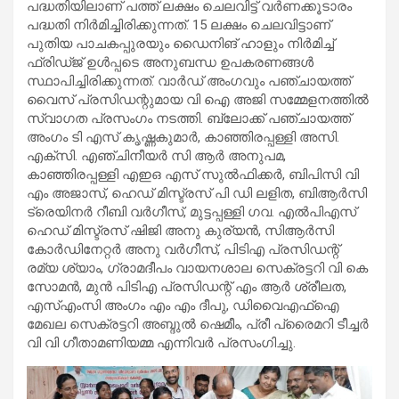
പദ്ധതിയിലാണ് പത്ത് ലക്ഷം ചെലവിട്ട് വർണക്കൂടാരം
പദ്ധതി നിർമിച്ചിരിക്കുന്നത്. 15 ലക്ഷം ചെലവിട്ടാണ്
പുതിയ പാചകപ്പുരയും ഡൈനിങ് ഹാളും നിർമിച്ച്
ഫ്രിഡ്ജ് ഉൾപ്പടെ അനുബന്ധ ഉപകരണങ്ങൾ
സ്ഥാപിച്ചിരിക്കുന്നത്. വാർഡ് അംഗവും പഞ്ചായത്ത്‌
വൈസ് പ്രസിഡന്റുമായ വി ഐ അജി സമ്മേളനത്തിൽ
സ്വാഗത പ്രസംഗം നടത്തി. ബ്ലോക്ക്‌ പഞ്ചായത്ത്‌
അംഗം ടി എസ് കൃഷ്ണകുമാർ, കാഞ്ഞിരപ്പള്ളി അസി.
എക്‌സി. എഞ്ചിനീയർ സി ആർ അനുപമ,
കാഞ്ഞിരപ്പള്ളി എഇഒ എസ് സുൽഫിക്കർ, ബിപിസി വി
എം അജാസ്, ഹെഡ് മിസ്ട്രസ് പി ഡി ലളിത, ബിആർസി
ട്രെയിനർ റീബി വർഗീസ്, മുട്ടപ്പള്ളി ഗവ. എൽപിഎസ്
ഹെഡ് മിസ്ട്രസ് ഷിജി അനു കുര്യൻ, സിആർസി
കോർഡിനേറ്റർ അനു വർഗീസ്, പിടിഎ പ്രസിഡന്റ്
രമ്യ ശ്യാം, ഗ്രാമദീപം വായനശാല സെക്രട്ടറി വി കെ
സോമൻ, മുൻ പിടിഎ പ്രസിഡന്റ് എം ആർ ശ്രീലത,
എസ്എംസി അംഗം എം എം ദീപു, ഡിവൈഎഫ്ഐ
മേഖല സെക്രട്ടറി അബ്ദുൽ ഷെമീം, പ്രീ പ്രൈമറി ടീച്ചർ
വി വി ഗീതാമണിയമ്മ എന്നിവർ പ്രസംഗിച്ചു.