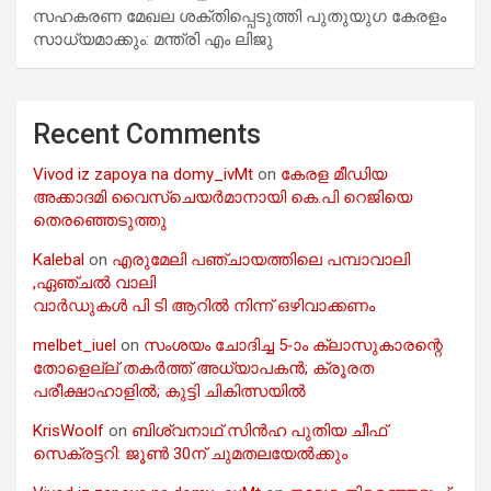
സഹകരണ മേഖല ശക്തിപ്പെടുത്തി പുതുയുഗ കേരളം
സാധ്യമാക്കും: മന്ത്രി എം ലിജു
Recent Comments
Vivod iz zapoya na domy_ivMt
on
കേരള മീഡിയ
അക്കാദമി വൈസ്ചെയർമാനായി കെ.പി റെജിയെ
തെരഞ്ഞെടുത്തു
Kalebal
on
എരുമേലി പഞ്ചായത്തിലെ പമ്പാവാലി
,ഏഞ്ചൽ വാലി
വാർഡുകൾ പി ടി ആറിൽ നിന്ന് ഒഴിവാക്കണം
melbet_iuel
on
സംശയം ചോദിച്ച 5-ാം ക്ലാസുകാരന്റെ
തോളെല്ല് തകർത്ത് അധ്യാപകൻ; ക്രൂരത
പരീക്ഷാഹാളിൽ; കുട്ടി ചികിത്സയിൽ
KrisWoolf
on
ബിശ്വനാഥ് സിൻഹ പുതിയ ചീഫ്
സെക്രട്ടറി: ജൂൺ 30ന് ചുമതലയേൽക്കും