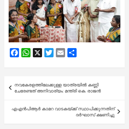
F
W
X
T
E
S
a
h
wi
m
h
ce
at
tt
ail
ar
b
s
er
e
Post
നവകേരളത്തിലേക്കുള്ള യാത്രയിൽ കണ്ണി
o
A
navigation
ചേരേണ്ടത് അനിവാര്യം: മന്ത്രി കെ. രാജൻ
o
p
k
p
എഎന്‍പിആര്‍ കാമറ വാടകയ്ക്ക് സ്ഥാപിക്കുന്നതിന്
ദര്‍ഘാസ് ക്ഷണിച്ചു