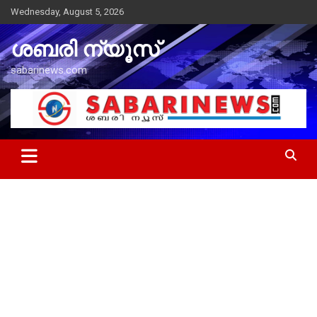
Skip
Wednesday, August 5, 2026
to
content
ശബരി ന്യൂസ്
sabarinews.com