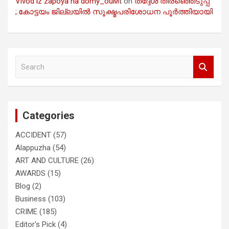
Vivod iz zapoya na domy_ouMt
on
തദ്ദേശ തിരഞ്ഞെടുപ്പ്
;.കോട്ടയം ജില്ലയിൽ സൂക്ഷ്മപരിശോധന പൂർത്തിയായി
S
e
a
r
c
Categories
h
ACCIDENT
(57)
Alappuzha
(54)
ART AND CULTURE
(26)
AWARDS
(15)
Blog
(2)
Business
(103)
CRIME
(185)
Editor's Pick
(4)