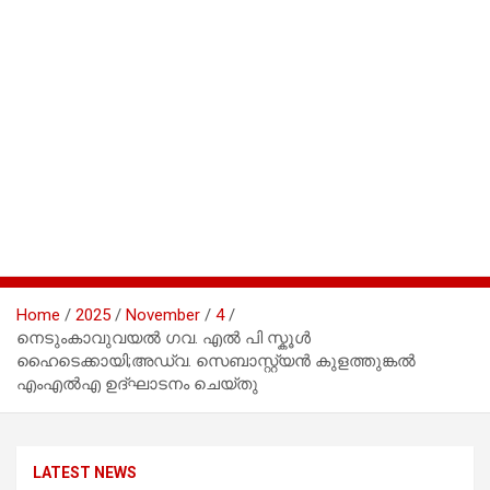
Home
2025
November
4
നെടുംകാവുവയൽ ഗവ. എൽ പി സ്കൂൾ
ഹൈടെക്കായി;അഡ്വ. സെബാസ്റ്റ്യൻ കുളത്തുങ്കൽ
എംഎൽഎ ഉദ്ഘാടനം ചെയ്തു
LATEST NEWS