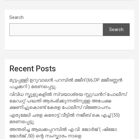
Search
Search
Recent Posts
മുട്ടപ്പള്ളി ഉറുവാലൻ പറമ്പിൽ മജീദ് (66,OP മജീദണ്ണൻ
പച്ചക്കറി ) മരണപ്പെട്ടു..
വിവിധ സ്കൂളുകളില്‍ സ്വയാശ്രയ സ്റ്റുഡന്‍റ് പോലീസ്
കേഡറ്റ് പദ്ധതി ആരംഭിക്കുന്നതിനുള്ള അപേക്ഷ
ക്ഷണിച്ചുകൊണ്ട് കേരള പോലീസ് വിജ്ഞാപനം
എരുമേലി ചരള കരോട്ട് വീട്ടിൽ നജീബ് കെ എച്ച് (55)
മരണപ്പെട്ടു.
അന്തരിച്ച ആ​ല​ക്ക​പ്പ​റമ്പിൽ​ എ.​വി. ജോ​ർ​ജ് ( ഷിജോ
ജോർജ് ,50) ന്റെ സംസ്കാരം നാളെ