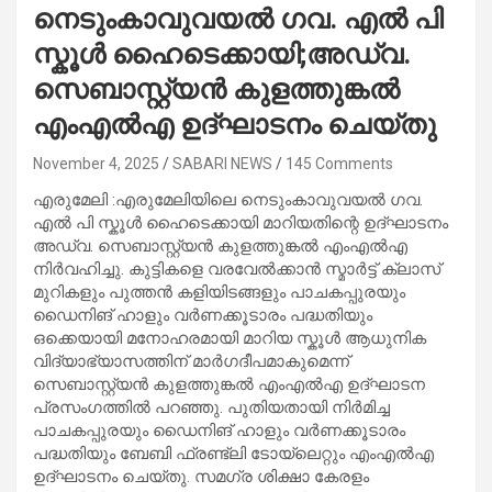
നെടുംകാവുവയൽ ഗവ. എൽ പി
സ്കൂൾ ഹൈടെക്കായി;അഡ്വ.
സെബാസ്റ്റ്യൻ കുളത്തുങ്കൽ
എംഎൽഎ ഉദ്ഘാടനം ചെയ്തു
November 4, 2025
SABARI NEWS
145 Comments
എരുമേലി :എരുമേലിയിലെ നെടുംകാവുവയൽ ഗവ.
എൽ പി സ്കൂൾ ഹൈടെക്കായി മാറിയതിന്റെ ഉദ്ഘാടനം
അഡ്വ. സെബാസ്റ്റ്യൻ കുളത്തുങ്കൽ എംഎൽഎ
നിർവഹിച്ചു. കുട്ടികളെ വരവേൽക്കാൻ സ്മാർട്ട്‌ ക്ലാസ്
മുറികളും പുത്തൻ കളിയിടങ്ങളും പാചകപ്പുരയും
ഡൈനിങ് ഹാളും വർണക്കൂടാരം പദ്ധതിയും
ഒക്കെയായി മനോഹരമായി മാറിയ സ്കൂൾ ആധുനിക
വിദ്യാഭ്യാസത്തിന് മാർഗദീപമാകുമെന്ന്
സെബാസ്റ്റ്യൻ കുളത്തുങ്കൽ എംഎൽഎ ഉദ്ഘാടന
പ്രസംഗത്തിൽ പറഞ്ഞു. പുതിയതായി നിർമിച്ച
പാചകപ്പുരയും ഡൈനിങ് ഹാളും വർണക്കൂടാരം
പദ്ധതിയും ബേബി ഫ്രണ്ട്ലി ടോയ്‌ലെറ്റും എംഎൽഎ
ഉദ്ഘാടനം ചെയ്തു. സമഗ്ര ശിക്ഷാ കേരളം