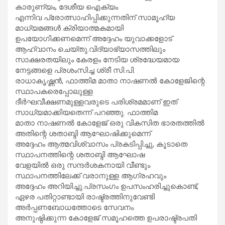
കാരുണ്യം, ദേശീയ ഐക്യം
എന്നിവ പ്രോത്സാഹിപ്പിക്കുന്നതിന് സാമൂഹ്യ
മാധ്യമങ്ങൾ ക്രിയാത്മകമായി
ഉപയോഗിക്കണമെന്ന് അദ്ദേഹം യുവാക്കളോട്
ആഹ്വാനം ചെയ്തു.വിദ്യാഭ്യാസത്തിലും
സാക്ഷരതയിലും കേരളം നേടിയ ശ്രദ്ധേയമായ
നേട്ടങ്ങളെ പ്രശംസിച്ച ശ്രീ സി.പി.
രാധാകൃഷ്ണൻ, ഫാത്തിമ മാതാ നാഷണൽ കോളേജിന്റെ
സ്ഥാപകരെപ്പോലുള്ള
ദീർഘവീക്ഷണമുള്ളവരുടെ പരിശ്രമമാണ് ഇത്
സാധ്യമാക്കിയതെന്ന് പറഞ്ഞു. ഫാത്തിമ
മാതാ നാഷണൽ കോളേജ് ഒരു വികസിത ഭാരതത്തിൽ
അതിന്റെ ശതാബ്ദി ആഘോഷിക്കുമെന്ന്
അദ്ദേഹം ആത്മവിശ്വാസം പ്രകടിപ്പിച്ചു, കൂടാതെ
സ്ഥാപനത്തിന്റെ ശതാബ്ദി ആഘോഷ
വേളയിൽ ഒരു സന്ദർശകനായി വീണ്ടും
സ്ഥാപനത്തിലേക്ക് വരാനുള്ള ആഗ്രഹവും
അദ്ദേഹം അറിയിച്ചു.പ്രസംഗം ഉപസംഹരിച്ചുകൊണ്ട്,
ഏഴര പതിറ്റാണ്ടായി രാഷ്ട്രത്തിനുവേണ്ടി
അർപ്പണബോധത്തോടെ സേവനം
അനുഷ്ഠിക്കുന്ന കോളേജ് സമൂഹത്തെ ഉപരാഷ്ട്രപതി