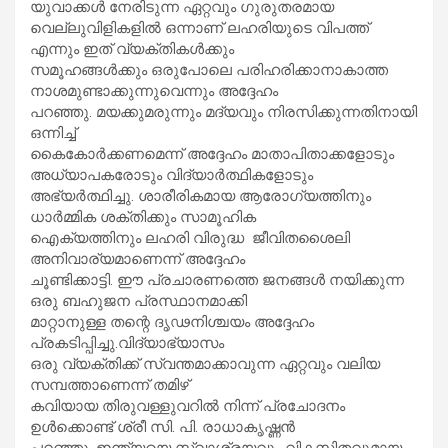
യുവാക്കൾ നേരിടുന്ന ഏറ്റവും ഗുരുതരമായ
വെല്ലുവിളികളിൽ ഒന്നാണ് ലഹരിയുടെ വിപത്ത്
എന്നും ഇത് വ്യക്തികൾക്കും
സമൂഹങ്ങൾക്കും ഒരുപോലെ പരിഹരിക്കാനാകാത്ത
നാശമുണ്ടാക്കുന്നുവെന്നും അദ്ദേഹം
പറഞ്ഞു. മയക്കുമരുന്നും മദ്യവും നിരസിക്കുന്നതിനായി
ഒന്നിച്ച്
കൈകോർക്കണമെന്ന് അദ്ദേഹം മാതാപിതാക്കളോടും
അധ്യാപകരോടും വിദ്യാർത്ഥികളോടും
അഭ്യർത്ഥിച്ചു. ശാരീരികമായ ആരോഗ്യത്തിനും
ധാർമ്മിക ശക്തിക്കും സാമൂഹിക
ഐക്യത്തിനും ലഹരി വിരുദ്ധ ജീവിതശൈലി
അനിവാര്യമാണെന്ന് അദ്ദേഹം
ചൂണ്ടിക്കാട്ടി. ഈ പ്രചാരണത്തെ ജനങ്ങൾ നയിക്കുന്ന
ഒരു ബഹുജന പ്രസ്ഥാനമാക്കി
മാറ്റാനുള്ള തന്റെ ദൃഢനിശ്ചയം അദ്ദേഹം
പ്രകടിപ്പിച്ചു.വിദ്യാഭ്യാസം
ഒരു വ്യക്തിക്ക് സ്വന്തമാക്കാവുന്ന ഏറ്റവും വലിയ
സമ്പത്താണെന്ന് തമിഴ്
കവിയായ തിരുവള്ളുവറിൽ നിന്ന് പ്രചോദനം
ഉൾക്കൊണ്ട് ശ്രീ സി. പി. രാധാകൃഷ്ണൻ
പറഞ്ഞു. ഇന്ത്യയെ സ്വാശ്രയവും വികസിതവുമായ