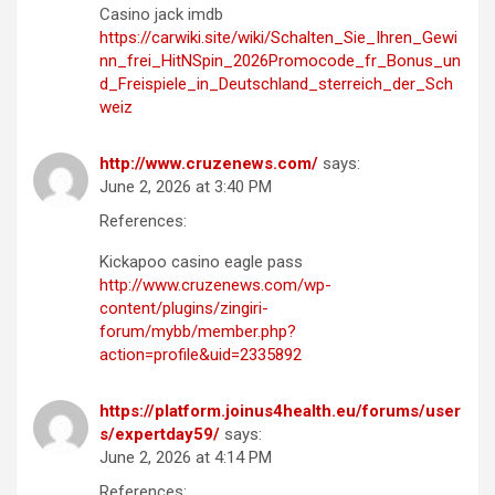
Casino jack imdb
https://carwiki.site/wiki/Schalten_Sie_Ihren_Gewi
nn_frei_HitNSpin_2026Promocode_fr_Bonus_un
d_Freispiele_in_Deutschland_sterreich_der_Sch
weiz
http://www.cruzenews.com/
says:
June 2, 2026 at 3:40 PM
References:
Kickapoo casino eagle pass
http://www.cruzenews.com/wp-
content/plugins/zingiri-
forum/mybb/member.php?
action=profile&uid=2335892
https://platform.joinus4health.eu/forums/user
s/expertday59/
says:
June 2, 2026 at 4:14 PM
References: