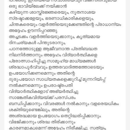
ഒരു ഭാവിയിലേക്ക് നയിക്കാൻ
കഴിയുന്ന ശാസ്ത്രജ്ഞരെയും, നൂതനാശയ
സ്രഷ്ടാക്കളേയും, ഭരണാധികാരികളെയും,
ചിന്തകരെയും വളർത്തിയെടുക്കേണ്ടതിന്റെ പ്രാധാന്യം
അദ്ദേഹം ഊന്നിപ്പറഞ്ഞു.
അച്ചടക്കം വളർത്തിയെടുക്കാനും, കൃത്യമായ
ദിനചര്യകൾ പിന്തുടരാനും,
പഠനത്തോടുള്ള ആജീവനാന്ത പ്രതിബദ്ധത
നിലനിർത്താനും അദ്ദേഹം വിദ്യാർത്ഥികളെ
പ്രോത്സാഹിപ്പിച്ചു.സാമൂഹ്യ മാധ്യമങ്ങൾ
ശ്രദ്ധാപൂർവ്വവും ഉത്തരവാദിത്തത്തോടെയും
ഉപയോഗിക്കണമെന്നും അതിന്റെ
ദുരുപയോഗ സാധ്യതകളെക്കുറിച്ച് മുന്നറിയിപ്പ്
നൽകണമെന്നും ഉപരാഷ്ട്രപതി
വിദ്യാർത്ഥികളോട് അഭ്യർത്ഥിച്ചു.
സാങ്കേതികവിദ്യയ്ക്ക് പരസ്പരം
ബന്ധിപ്പിക്കാനും വിവരങ്ങൾ നൽകാനും വളരെയധികം
ശക്തിയുണ്ടെങ്കിലും, അതിന്റെ
അശ്രദ്ധമായ ഉപയോഗം തെറ്റിദ്ധരിപ്പിക്കാനും
വിഭജിക്കാനും ശ്രദ്ധ തിരിക്കാനും
കാരണമാകുമെന്ന് അദ്ദേഹം നിരീക്ഷിച്ചു. സത്യം,