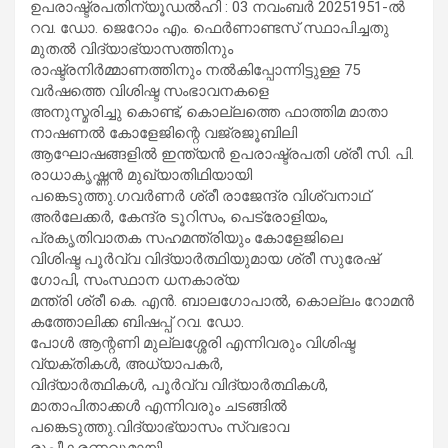
ഉപരാഷ്ട്രപതിന്യൂഡൽഹി : 03 നവംബർ 20251951-ൽ
റവ. ഡോ. ജെറോം എം. ഫെർണാണ്ടസ് സ്ഥാപിച്ചതു
മുതൽ വിദ്യാഭ്യാസത്തിനും
രാഷ്ട്രനിർമ്മാണത്തിനും നൽകിപ്പോന്നിട്ടുള്ള 75
വർഷത്തെ വിശിഷ്ട സംഭാവനകളെ
അനുസ്മരിച്ചു കൊണ്ട്, കൊല്ലത്തെ ഫാത്തിമ മാതാ
നാഷണൽ കോളേജിന്റെ വജ്രജൂബിലി
ആഘോഷങ്ങളിൽ ഇന്ത്യൻ ഉപരാഷ്ട്രപതി ശ്രീ സി. പി.
രാധാകൃഷ്ണൻ മുഖ്യാതിഥിയായി
പങ്കെടുത്തു.ഗവർണർ ശ്രീ രാജേന്ദ്ര വിശ്വനാഥ്
അർലേക്കർ, കേന്ദ്ര ടൂറിസം, പെട്രോളിയം,
പ്രകൃതിവാതക സഹമന്ത്രിയും കോളേജിലെ
വിശിഷ്ട പൂർവ്വ വിദ്യാർത്ഥിയുമായ ശ്രീ സുരേഷ്
ഗോപി, സംസ്ഥാന ധനകാര്യ
മന്ത്രി ശ്രീ കെ. എൻ. ബാലഗോപാൽ, കൊല്ലം റോമൻ
കത്തോലിക്ക ബിഷപ്പ് റവ. ഡോ.
പോൾ ആന്റണി മുല്ലശ്ശേരി എന്നിവരും വിശിഷ്ട
വ്യക്തികൾ, അധ്യാപകർ,
വിദ്യാർത്ഥികൾ, പൂർവ്വ വിദ്യാർത്ഥികൾ,
മാതാപിതാക്കൾ എന്നിവരും ചടങ്ങിൽ
പങ്കെടുത്തു.വിദ്യാഭ്യാസം സ്വഭാവ
രൂപീകരണവുമായി