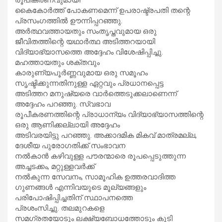
കൈകോർത്ത് പോകണമെന്ന് ഉപരാഷ്ട്രപതി തന്റെ
പ്രസംഗത്തിൽ ഊന്നിപ്പറഞ്ഞു.
അർത്ഥവത്തായതും സംതൃപ്തവുമായ ഒരു
ജീവിതത്തിന്റെ യഥാർത്ഥ അടിത്തറയായി
വിദ്യാഭ്യാസത്തെ അദ്ദേഹം വിശേഷിപ്പിച്ചു.
മഹത്തായതും ശക്തവും
കാരുണ്യപൂർണ്ണവുമായ ഒരു സമൂഹം
സൃഷ്ടിക്കുന്നതിനുള്ള ഏറ്റവും പ്രധാനപ്പെട്ട
അടിത്തറ മനുഷ്യരെ വാർത്തെടുക്കലാണെന്ന്
അദ്ദേഹം പറഞ്ഞു. സ്വഭാവ
രൂപീകരണത്തിന്റെ പ്രാധാന്യം വിദ്യാഭ്യാസത്തിന്റെ
ഒരു ആണിക്കല്ലായി അദ്ദേഹം
അടിവരയിട്ടു പറഞ്ഞു. അക്കാദമിക മികവ് മാത്രമല്ല,
ദേശീയ പുരോഗതിക്ക് സംഭാവന
നൽകാൻ കഴിവുള്ള പൗരന്മാരെ രൂപപ്പെടുത്തുന്ന
അച്ചടക്കം, മറ്റുള്ളവർക്ക്
നൽകുന്ന സേവനം, സാമൂഹിക ഉത്തരവാദിത്ത
ഗുണങ്ങൾ എന്നിവയുടെ മൂല്യങ്ങളും
പരിപോഷിപ്പിച്ചതിന് സ്ഥാപനത്തെ
പ്രശംസിച്ചു. തലമുറകളെ
സമഗ്രതയോടും ലക്ഷ്യബോധത്തോടും കൂടി