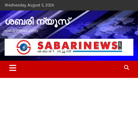
Skip
Wednesday, August 5, 2026
to
content
ശബരി ന്യൂസ്
sabarinews.com