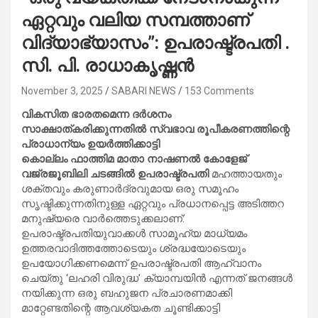
ഏറ്റവും വലിയ സമ്പത്താണ്
വിദ്യാഭ്യാസം”: ഉപരാഷ്ട്രപതി .
സി. പി. രാധാകൃഷ്ണൻ
November 3, 2025
SABARI NEWS
153 Comments
വികസിത ഭാരതമെന്ന ദർശനം
സാക്ഷാത്കരിക്കുന്നതിൽ സ്വഭാവ രൂപീകരണത്തിന്റെ
പ്രാധാന്യം ഉയർത്തിക്കാട്ടി
കൊല്ലം ഫാത്തിമ മാതാ നാഷണൽ കോളേജ്
വജ്രജൂബിലി ചടങ്ങിൽ ഉപരാഷ്ട്രപതി
മഹത്തായതും
ശക്തവും കരുണാർദ്രവുമായ ഒരു സമൂഹം
സൃഷ്ടിക്കുന്നതിനുള്ള ഏറ്റവും പ്രധാനപ്പെട്ട അടിത്തറ
മനുഷ്യരെ വാർത്തെടുക്കലാണ്:
ഉപരാഷ്ട്രപതിയുവാക്കൾ സാമൂഹ്യ മാധ്യമം
ഉത്തരവാദിത്തത്തോടെയും ശ്രദ്ധയോടെയും
ഉപയോഗിക്കണമെന്ന് ഉപരാഷ്ട്രപതി ആഹ്വാനം
ചെയ്തു ‘ലഹരി വിരുദ്ധ’ ക്യാമ്പയിൻ എന്നത് ജനങ്ങൾ
നയിക്കുന്ന ഒരു ബഹുജന പ്രചാരണമാക്കി
മാറ്റേണ്ടതിന്റെ ആവശ്യകത ചൂണ്ടിക്കാട്ടി