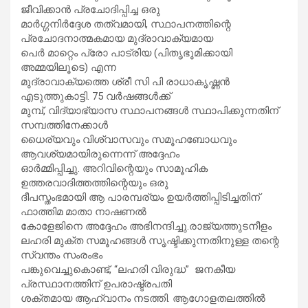
ജീവിക്കാൻ പ്രചോദിപ്പിച്ച ഒരു
മാർഗ്ഗനിർദ്ദേശ തത്വമായി, സ്ഥാപനത്തിന്റെ
പ്രചോദനാത്മകമായ മുദ്രാവാക്യമായ
പെർ മാറ്റെം പ്രോ പാട്രിയ (പിതൃഭൂമിക്കായി
അമ്മയിലൂടെ) എന്ന
മുദ്രാവാക്യത്തെ ശ്രീ സി പി രാധാകൃഷ്ണൻ
എടുത്തുകാട്ടി. 75 വർഷങ്ങൾക്ക്
മുമ്പ്, വിദ്യാഭ്യാസ സ്ഥാപനങ്ങൾ സ്ഥാപിക്കുന്നതിന്
സമ്പത്തിനേക്കാൾ
ധൈര്യവും വിശ്വാസവും സമൂഹബോധവും
ആവശ്യമായിരുന്നെന്ന് അദ്ദേഹം
ഓർമ്മിപ്പിച്ചു. അറിവിന്റെയും സാമൂഹിക
ഉത്തരവാദിത്തത്തിന്റെയും ഒരു
ദീപസ്തംഭമായി ആ പാരമ്പര്യം ഉയർത്തിപ്പിടിച്ചതിന്
ഫാത്തിമ മാതാ നാഷണൽ
കോളേജിനെ അദ്ദേഹം അഭിനന്ദിച്ചു.രാജ്യത്തുടനീളം
ലഹരി മുക്ത സമൂഹങ്ങൾ സൃഷ്ടിക്കുന്നതിനുള്ള തന്റെ
സ്വന്തം സംരംഭം
പങ്കുവെച്ചുകൊണ്ട്, “ലഹരി വിരുദ്ധ” ജനകീയ
പ്രസ്ഥാനത്തിന് ഉപരാഷ്ട്രപതി
ശക്തമായ ആഹ്വാനം നടത്തി. ആഗോളതലത്തിൽ