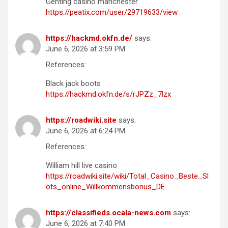
Genting casino manchester
https://peatix.com/user/29719633/view
https://hackmd.okfn.de/
says:
June 6, 2026 at 3:59 PM
References:
Black jack boots
https://hackmd.okfn.de/s/rJPZz_7lzx
https://roadwiki.site
says:
June 6, 2026 at 6:24 PM
References:
William hill live casino
https://roadwiki.site/wiki/Total_Casino_Beste_Sl
ots_online_Willkommensbonus_DE
https://classifieds.ocala-news.com
says:
June 6, 2026 at 7:40 PM