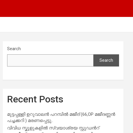
Search
Search
Recent Posts
മുട്ടപ്പള്ളി ഉറുവാലൻ പറമ്പിൽ മജീദ് (66,OP മജീദണ്ണൻ
പച്ചക്കറി ) മരണപ്പെട്ടു..
വിവിധ സ്കൂളുകളില്‍ സ്വയാശ്രയ സ്റ്റുഡന്‍റ്