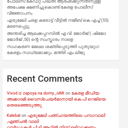
പോലീസ് കേഡറ്റ് പദ്ധതി ആരംഭിക്കുന്നതിനുള്ള
അപേക്ഷ ക്ഷണിച്ചുകൊണ്ട് കേരള പോലീസ്
വിജ്ഞാപനം
എരുമേലി ചരള കരോട്ട് വീട്ടിൽ നജീബ് കെ എച്ച് (55)
മരണപ്പെട്ടു.
അന്തരിച്ച ആ​ല​ക്ക​പ്പ​റമ്പിൽ​ എ.​വി. ജോ​ർ​ജ് ( ഷിജോ
ജോർജ് ,50) ന്റെ സംസ്കാരം നാളെ
സഹകരണ മേഖല ശക്തിപ്പെടുത്തി പുതുയുഗ
കേരളം സാധ്യമാക്കും: മന്ത്രി എം ലിജു
Recent Comments
Vivod iz zapoya na domy_ivMt
on
കേരള മീഡിയ
അക്കാദമി വൈസ്ചെയർമാനായി കെ.പി റെജിയെ
തെരഞ്ഞെടുത്തു
Kalebal
on
എരുമേലി പഞ്ചായത്തിലെ പമ്പാവാലി
,ഏഞ്ചൽ വാലി
വാർഡുകൾ പി ടി ആറിൽ നിന്ന് ഒഴിവാക്കണം