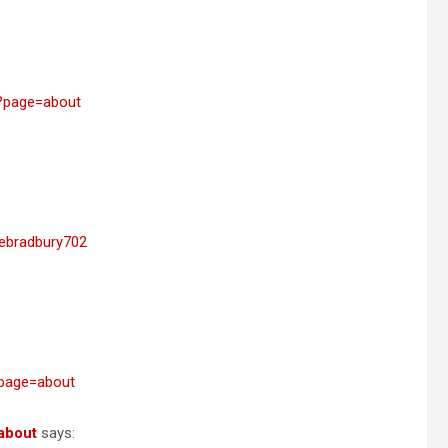
1?page=about
ebradbury702
?page=about
about
says: