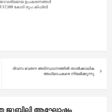
ൾക്കാവശ്യമായ ഉപകരണങ്ങൾ
 37,388 കോടി രൂപ കിഫ്ബി
ദിവസ വേതന അടിസ്ഥാനത്തിൽ താൽക്കാലിക
അധ്യാപകരെ നിയമിക്കുന്നു
ജത ജൂബിലി ആഘോഷം