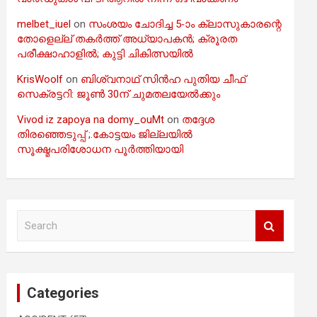
melbet_iuel
on
സംശയം ചോദിച്ച 5-ാം ക്ലാസുകാരന്റെ
തോളെല്ല് തകർത്ത് അധ്യാപകൻ; ക്രൂരത
പരീക്ഷാഹാളിൽ; കുട്ടി ചികിത്സയിൽ
KrisWoolf
on
ബിശ്വനാഥ് സിൻഹ പുതിയ ചീഫ്
സെക്രട്ടറി: ജൂൺ 30ന് ചുമതലയേൽക്കും
Vivod iz zapoya na domy_ouMt
on
തദ്ദേശ
തിരഞ്ഞെടുപ്പ് ;.കോട്ടയം ജില്ലയിൽ
സൂക്ഷ്മപരിശോധന പൂർത്തിയായി
S
e
a
r
c
Categories
h