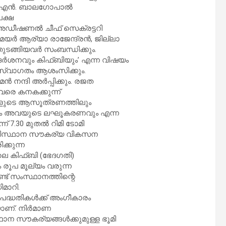
 കെ. എൻ. ബാലഗോപാൽ
പക്ഷ
, അഡീഷണൽ ചീഫ് സെക്രട്ടറി
യർ ആര്യാ രാജേന്ദ്രൻ, ജില്ലാ
ുടങ്ങിയവർ സംബന്ധിക്കും.
ദർശനവും കിഫ്ബിയും’ എന്ന വിഷയം
സ്വാഗതം ആശംസിക്കും.
 നന്ദി അർപ്പിക്കും. രജത
വരെ കനകക്കുന്ന്
ളുടെ ആസൂത്രണത്തിലും
ികളും അവയുടെ ലഘൂകരണവും എന്ന
് 7.30 മുതൽ റിമി ടോമി
 അടിസ്ഥാന സൗകര്യ വികസന
്കുന്ന
ലെ കിഫ്ബി (ഭേദഗതി)
 രൂപ മൂല്യം വരുന്ന
ട് സംസ്ഥാനത്തിന്റെ
മാറി.
 പദ്ധതികൾക്ക് അംഗീകാരം
യാണ്. നിർമാണ
ന സൗകര്യങ്ങൾക്കുമുള്ള ഭൂമി