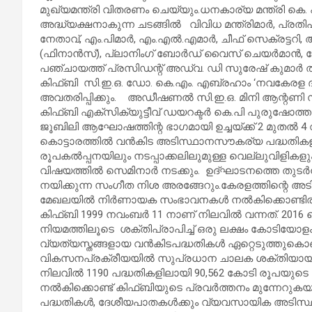
മുഖ്യമന്ത്രി വിതരണം ചെയ്യും.ധനകാര്യ മന്ത്രി
അദ്ധ്യക്ഷനാകുന്ന ചടങ്ങിൽ വിവിധ മന്ത്രിമാർ, പ്രതി
നേതാവ്, എം.പിമാർ, എം.എൽ.എമാർ, ചീഫ് സെക്രട്ടറി
(ഫിനാൻസ്), പ്ലാനിംഗ് ബോർഡ് വൈസ് ചെയർമാൻ, മേ
പഞ്ചായത്ത് പ്രസിഡന്റ് അഡ്വ. ഡി സുരേഷ് കുമാർ ത
കിഫ്ബി സി.ഇ.ഒ. ഡോ. കെ.എം. എബ്രഹാം ‘നവകേരള 
അവതരിപ്പിക്കും. അഡീഷണൽ സി.ഇ.ഒ. മിനി ആന്റണി 
കിഫ്ബി എക്സിക്യുട്ടീവ് ഡയറക്ടർ കെ.പി പുരുഷോത്തമൻ
ജൂബിലി ആഘോഷത്തിന്റ ഭാഗമായി ഉച്ചയ്ക്ക് 2 മുതൽ 4 
കൊട്ടാരത്തിൽ വൻകിട അടിസ്ഥാനസൗകര്യ പദ്ധതിക
രൂപകൽപ്പനയിലും നടപ്പാക്കലിലുമുള്ള വെല്ലുവിള
വിഷയത്തിൽ സെമിനാർ നടക്കും. ഉദ്ഘാടനത്തെ തുടർന്ന
നയിക്കുന്ന സംഗീത നിശ അരങ്ങേറും.കേരളത്തിന്റെ
മേഖലയിൽ നിർണായക സംഭാവനകൾ നൽകിക്കൊണ്ടിരിക
കിഫ്ബി 1999 നവംബർ 11 നാണ് നിലവിൽ വന്നത്. 2016 
നിയമത്തിലൂടെ ശക്തിപ്രാപിച്ച് ഒരു ലക്ഷം കോടിയോളം
വ്യത്യസ്തങ്ങളായ വൻകിടപദ്ധതികൾ ഏറ്റെടുത്തുകൊണ്
വികസനപ്രക്രീയയിൽ സുപ്രധാന ചാലക ശക്തിയായി
നിലവിൽ 1190 പദ്ധതികളിലായി 90,562 കോടി രൂപയുടെ
നൽകിക്കൊണ്ട് കിഫ്ബിയുടെ പ്രവർത്തനം മുന്നേറുക
പദ്ധതികൾ, ദേശീയപാതകൾക്കും വ്യവസായിക അടിസ്ഥാ