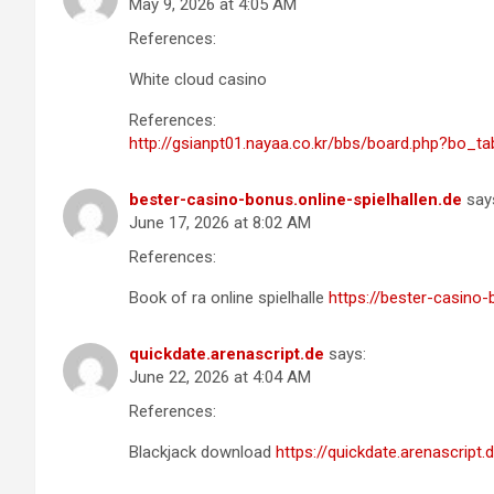
May 9, 2026 at 4:05 AM
References:
White cloud casino
References:
http://gsianpt01.nayaa.co.kr/bbs/board.php?bo_
bester-casino-bonus.online-spielhallen.de
say
June 17, 2026 at 8:02 AM
References:
Book of ra online spielhalle
https://bester-casino-
quickdate.arenascript.de
says:
June 22, 2026 at 4:04 AM
References:
Blackjack download
https://quickdate.arenascrip