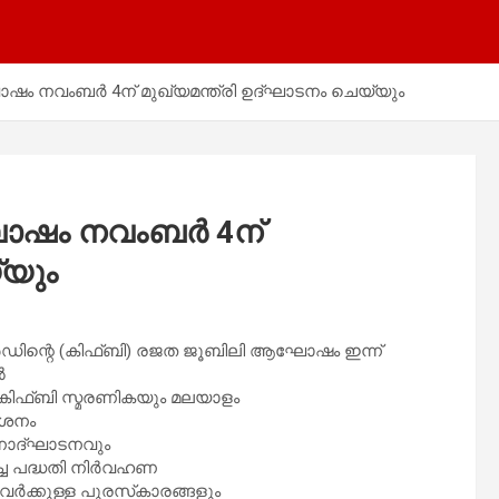
 നവംബർ 4ന് മുഖ്യമന്ത്രി ഉദ്ഘാടനം ചെയ്യും
ോഷം നവംബർ 4ന്
്യും
ബോർഡിന്റെ (കിഫ്ബി) രജത ജൂബിലി ആഘോഷം ഇന്ന്
ൽ
 കിഫ്ബി സ്മരണികയും മലയാളം
കാശനം
ർശനോദ്ഘാടനവും
വച്ച പദ്ധതി നിർവഹണ
ക്കുള്ള പുരസ്‌കാരങ്ങളും