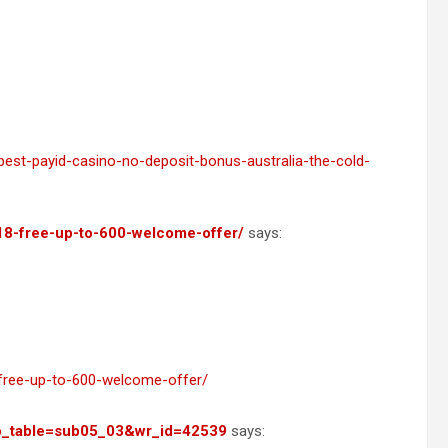
est-payid-casino-no-deposit-bonus-australia-the-cold-
18-free-up-to-600-welcome-offer/
says:
free-up-to-600-welcome-offer/
?bo_table=sub05_03&wr_id=42539
says: