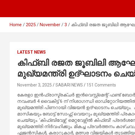
Home
2025
November
3
കിഫ്ബി രജത ജൂബിലി ആഘോഷം
LATEST NEWS
കിഫ്ബി രജത ജൂബിലി ആഘ
മുഖ്യമന്ത്രി ഉദ്ഘാടനം ചെയ
November 3, 2025
SABARI NEWS
151 Comments
കേരളാ ഇൻഫ്രാസ്ട്രക്ചർ ഇൻവെസ്റ്റ്മെന്റ് ഫണ്ട് 
നവംബർ 4 വൈകിട്ട് 6 ന് നിശാഗന്ധി ഓഡിറ്റോറിയത്തി
മുഖ്യമന്ത്രി പിണറായി വിജയൻ ഉദ്ഘാടനം ചെയ്യും.
മാസികയും ബോട്ട് സോഫ്റ്റ് വെയറും മുഖ്യമന്ത്രി പ്ര
ചെയ്യും. ‘കിഫ്ബിവേഴ്സ്: മെറ്റവേഴ്സിൽ കിഫ്ബി’ പ്രദ
മുഖ്യമന്ത്രി നിർവഹിക്കും. മികച്ച പ്രവർത്തനം കാഴ്ച
ഏജൻസികൾ, കരാറുകാർ, മത്സര വിജയികൾ തുടങ്ങിയവർ