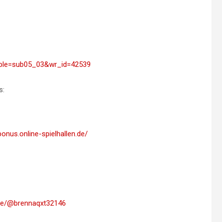
table=sub05_03&wr_id=42539
s:
bonus.online-spielhallen.de/
t.de/@brennaqxt32146