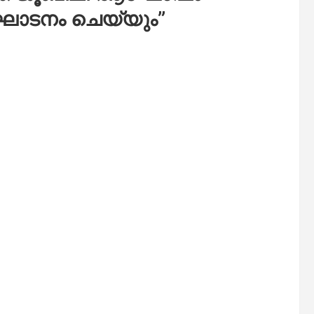
ദ്ഘാടനം ചെയ്യും
”