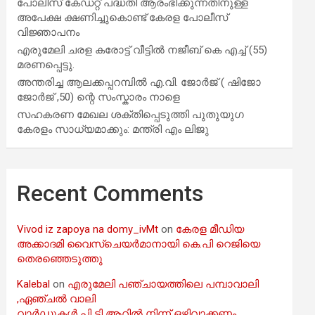
പോലീസ് കേഡറ്റ് പദ്ധതി ആരംഭിക്കുന്നതിനുള്ള
അപേക്ഷ ക്ഷണിച്ചുകൊണ്ട് കേരള പോലീസ്
വിജ്ഞാപനം
എരുമേലി ചരള കരോട്ട് വീട്ടിൽ നജീബ് കെ എച്ച് (55)
മരണപ്പെട്ടു.
അന്തരിച്ച ആ​ല​ക്ക​പ്പ​റമ്പിൽ​ എ.​വി. ജോ​ർ​ജ് ( ഷിജോ
ജോർജ് ,50) ന്റെ സംസ്കാരം നാളെ
സഹകരണ മേഖല ശക്തിപ്പെടുത്തി പുതുയുഗ
കേരളം സാധ്യമാക്കും: മന്ത്രി എം ലിജു
Recent Comments
Vivod iz zapoya na domy_ivMt
on
കേരള മീഡിയ
അക്കാദമി വൈസ്ചെയർമാനായി കെ.പി റെജിയെ
തെരഞ്ഞെടുത്തു
Kalebal
on
എരുമേലി പഞ്ചായത്തിലെ പമ്പാവാലി
,ഏഞ്ചൽ വാലി
വാർഡുകൾ പി ടി ആറിൽ നിന്ന് ഒഴിവാക്കണം