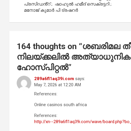
പ്രസിഡൻ്റ് ; ഷാഹുൽ ഹമീദ് സെക്രട്ടറി ;
മനോജ് കുമാർ പി ട്രഷറർ
164 thoughts on “
ശബരിമല തീ
നിലയ്ക്കലിൽ അത്യാധുനിക 
ഹോസ്പിറ്റൽ
”
289a6fl1aq39i.com
says:
May 7, 2026 at 12:20 AM
References:
Online casinos south africa
References:
http://xn--289a6fl1aq39i.com/wave/board.php?b