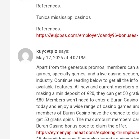
References:
Tunica mississippi casinos
References:
https://eujobss.com/employer/candy96-bonuses-a
kuycvtplz
says:
May 12, 2026 at 4:02 PM
Apart from the generous promos, members can also
games, specialty games, and a live casino section,
industry. Continue reading below to get all the i
available features. All new and current members o
making a min deposit of €20, they can get 50 grat
€80. Members won’t need to enter a Buran Casino 
today and enjoy a wide range of casino games and 
members of Buran Casino have the chance to claim
get 50 gratis spins. The max amount members can 
Buran Casino bonus code to claim the offer.
https://eymenyapiinsaat.com/exploring-triumphc
$5 deposit bonuses Kingmaker boasts a signup bon