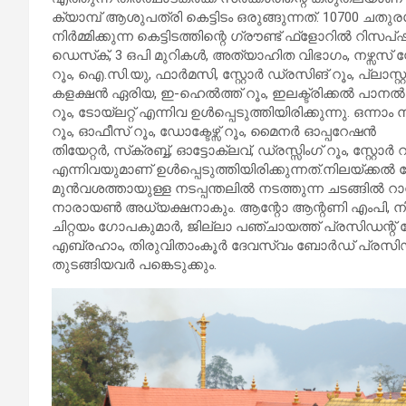
ക്യാമ്പ് ആശുപത്രി കെട്ടിടം ഒരുങ്ങുന്നത്. 10700 ചതു
നിർമ്മിക്കുന്ന കെട്ടിടത്തിന്റെ ഗ്രൗണ്ട് ഫ്ളോറിൽ റിസ
ഡെസ്‌ക്, 3 ഒപി മുറികൾ, അത്യാഹിത വിഭാഗം, നഴ്സസ് സ
റൂം, ഐ.സി.യു, ഫാർമസി, സ്റ്റോർ ഡ്രസിങ് റൂം, പ്ലാസ്റ്
കളക്ഷൻ ഏരിയ, ഇ-ഹെൽത്ത് റൂം, ഇലക്ട്രിക്കൽ പാനൽ റൂം,
റൂം, ടോയ്ലറ്റ് എന്നിവ ഉൾപ്പെടുത്തിയിരിക്കുന്നു. ഒന്ന
റൂം, ഓഫീസ് റൂം, ഡോക്ടേഴ്സ് റൂം, മൈനർ ഓപ്പറേഷൻ
തിയേറ്റർ, സ്‌ക്രബ്ബ്, ഓട്ടോക്ലവ്, ഡ്രസ്സിംഗ് റൂം, സ്റ്റോർ റ
എന്നിവയുമാണ് ഉൾപ്പെടുത്തിയിരിക്കുന്നത്.നിലയ്ക്കൽ ക
മുൻവശത്തായുള്ള നടപ്പന്തലിൽ നടത്തുന്ന ചടങ്ങിൽ റാ
നാരായൺ അധ്യക്ഷനാകും. ആന്റോ ആന്റണി എംപി, നിയ
ചിറ്റയം ഗോപകുമാർ, ജില്ലാ പഞ്ചായത്ത് പ്രസിഡന്റ്
എബ്രഹാം, തിരുവിതാംകൂർ ദേവസ്വം ബോർഡ് പ്രസിഡന്റ
തുടങ്ങിയവർ പങ്കെടുക്കും.