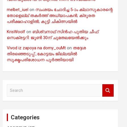
melbet_iuel
on
സംശയം ചോദിച്ച 5-ാം ക്ലാസുകാരന്റെ
തോളെല്ല് തകർത്ത് അധ്യാപകൻ; ക്രൂരത
പരീക്ഷാഹാളിൽ; കുട്ടി ചികിത്സയിൽ
KrisWoolf
on
ബിശ്വനാഥ് സിൻഹ പുതിയ ചീഫ്
സെക്രട്ടറി: ജൂൺ 30ന് ചുമതലയേൽക്കും
Vivod iz zapoya na domy_ouMt
on
തദ്ദേശ
തിരഞ്ഞെടുപ്പ് ;.കോട്ടയം ജില്ലയിൽ
സൂക്ഷ്മപരിശോധന പൂർത്തിയായി
S
e
a
r
c
Categories
h