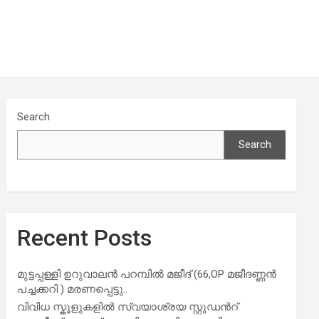
Search
Search
Recent Posts
മുട്ടപ്പള്ളി ഉറുവാലൻ പറമ്പിൽ മജീദ് (66,OP മജീദണ്ണൻ
പച്ചക്കറി ) മരണപ്പെട്ടു..
വിവിധ സ്കൂളുകളില്‍ സ്വയാശ്രയ സ്റ്റുഡന്‍റ്