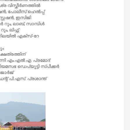
രശ്ര വിസ്തീർണത്തിൽ
പ്ഷൻ, പോലീസ് ഹെൽപ്പ്
്റ്റേഷൻ, ഇസിജി
റർ റൂം, ലാബ്, സാമ്പിൾ
 ലിഫ്റ്റ്
ാം നിലയിൽ എക്സ്-റേ
ൂം
്ഷേത്രത്തിന്
ന്നി എം.എൽ.എ. പ്രമോദ്
മസഭ ഡെപ്യൂട്ടി സ്പീക്കർ
 ജോർജ്
് പി.എസ്. പ്രശാന്ത്