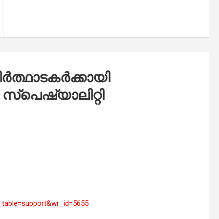
ർത്ഥാടകർക്കായി
സ്പെഷ്യാലിറ്റി
o_table=support&wr_id=5655