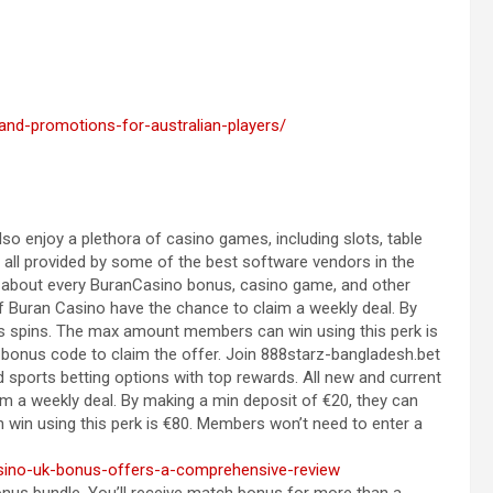
nd-promotions-for-australian-players/
 enjoy a plethora of casino games, including slots, table
 all provided by some of the best software vendors in the
nfo about every BuranCasino bonus, casino game, and other
f Buran Casino have the chance to claim a weekly deal. By
is spins. The max amount members can win using this perk is
bonus code to claim the offer. Join 888starz-bangladesh.bet
sports betting options with top rewards. All new and current
 a weekly deal. By making a min deposit of €20, they can
win using this perk is €80. Members won’t need to enter a
asino-uk-bonus-offers-a-comprehensive-review
us bundle. You’ll receive match bonus for more than a