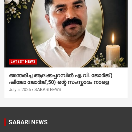
LATEST NEWS
അന്തരിച്ച ആ​ല​ക്ക​പ്പ​റമ്പിൽ​ എ.​വി. ജോ​ർ​ജ് (
ഷിജോ ജോർജ് ,50) ന്റെ സംസ്കാരം നാളെ
July 5, 2026
SABARI NEWS
SABARI NEWS