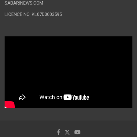
SABARINEWS.COM
LICENCE NO: KL07D0003595