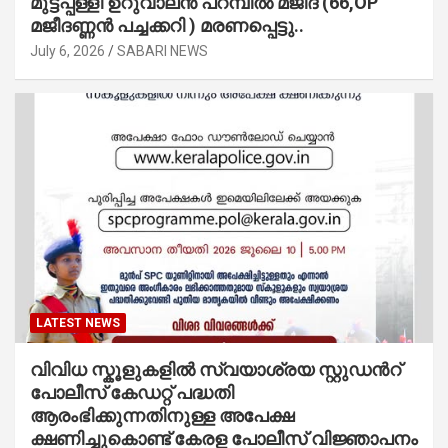
മുട്ടപ്പള്ളി ഉറുവാലൻ പറമ്പിൽ മജീദ് (66,OP
മജീദണ്ണൻ പച്ചക്കറി ) മരണപ്പെട്ടു..
July 6, 2026
SABARI NEWS
LATEST NEWS
വിവിധ സ്കൂളുകളില്‍ സ്വയാശ്രയ സ്റ്റുഡന്‍റ്
പോലീസ് കേഡറ്റ് പദ്ധതി
ആരംഭിക്കുന്നതിനുള്ള അപേക്ഷ
ക്ഷണിച്ചുകൊണ്ട് കേരള പോലീസ് വിജ്ഞാപനം