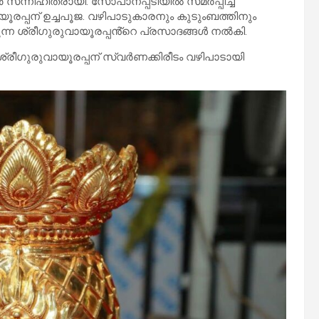
സന്നിഹിതരായി. സോപാനപ്പടിയിൽ സമർപ്പിച്ച
ായൂരപ്പന് ഉച്ചപൂജ. വഴിപാടുകാരനും കുടുംബത്തിനും
്ന ശ്രീഗുരുവായൂരപ്പൻ്റെ പ്രസാദങ്ങൾ നൽകി.
 ശ്രീഗുരുവായൂരപ്പന് സ്വർണക്കിരീടം വഴിപാടായി