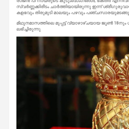
രാജൻ പി നായരുടെ കുടുംബാംഗങ്ങൾ, ഭക്തർ എന്നിവർ 
സ്വർണ്ണക്കിരീടം ചാർത്തിയായിരുന്നു ഇന്ന് ശ്രീഗുരുവ
കളഭവും തിരുമുടി മാലയും പഴവും പഞ്ചസാരയുമടങ്ങുന
മിഥുനമാസത്തിലെ മുപ്പട്ട് വ്യാഴാഴ്ചയായ ജൂൺ 18നും
ലഭിച്ചിരുന്നു