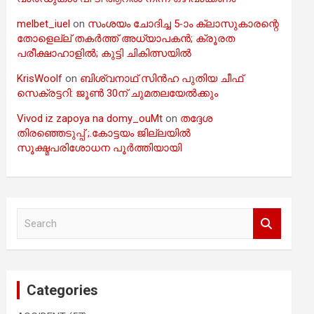
melbet_iuel
on
സംശയം ചോദിച്ച 5-ാം ക്ലാസുകാരന്റെ
തോളെല്ല് തകർത്ത് അധ്യാപകൻ; ക്രൂരത
പരീക്ഷാഹാളിൽ; കുട്ടി ചികിത്സയിൽ
KrisWoolf
on
ബിശ്വനാഥ് സിൻഹ പുതിയ ചീഫ്
സെക്രട്ടറി: ജൂൺ 30ന് ചുമതലയേൽക്കും
Vivod iz zapoya na domy_ouMt
on
തദ്ദേശ
തിരഞ്ഞെടുപ്പ് ;.കോട്ടയം ജില്ലയിൽ
സൂക്ഷ്മപരിശോധന പൂർത്തിയായി
S
e
a
r
c
Categories
h