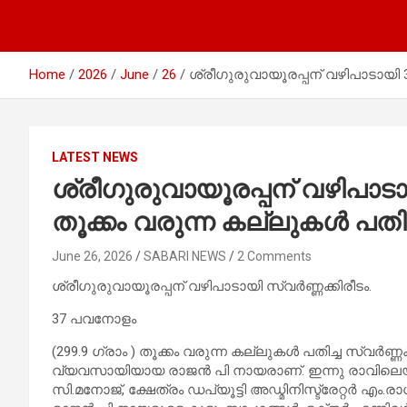
Home
2026
June
26
ശ്രീഗുരുവായൂരപ്പന് വഴിപാടായി 3
LATEST NEWS
ശ്രീഗുരുവായൂരപ്പന് വഴിപാടാ
തൂക്കം വരുന്ന കല്ലുകൾ പതിച്
June 26, 2026
SABARI NEWS
2 Comments
ശ്രീഗുരുവായൂരപ്പന് വഴിപാടായി സ്വർണ്ണക്കിരീടം.
37 പവനോളം
(299.9 ഗ്രാം ) തൂക്കം വരുന്ന കല്ലുകൾ പതിച്ച സ്വർണ്ണക
വ്യവസായിയായ രാജൻ പി നായരാണ്. ഇന്നു രാവിലെയ
സി.മനോജ്, ക്ഷേത്രം ഡപ്യൂട്ടി അഡ്മിനിസ്ട്രേറ്റർ 