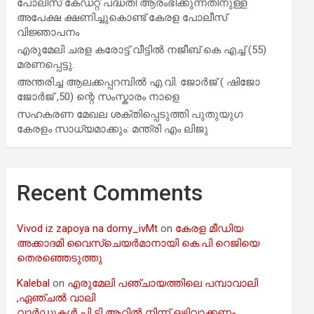
പോലീസ് കേഡറ്റ് പദ്ധതി ആരംഭിക്കുന്നതിനുള്ള
അപേക്ഷ ക്ഷണിച്ചുകൊണ്ട് കേരള പോലീസ്
വിജ്ഞാപനം
എരുമേലി ചരള കരോട്ട് വീട്ടിൽ നജീബ് കെ എച്ച് (55)
മരണപ്പെട്ടു.
അന്തരിച്ച ആ​ല​ക്ക​പ്പ​റമ്പിൽ​ എ.​വി. ജോ​ർ​ജ് ( ഷിജോ
ജോർജ് ,50) ന്റെ സംസ്കാരം നാളെ
സഹകരണ മേഖല ശക്തിപ്പെടുത്തി പുതുയുഗ
കേരളം സാധ്യമാക്കും: മന്ത്രി എം ലിജു
Recent Comments
Vivod iz zapoya na domy_ivMt
on
കേരള മീഡിയ
അക്കാദമി വൈസ്ചെയർമാനായി കെ.പി റെജിയെ
തെരഞ്ഞെടുത്തു
Kalebal
on
എരുമേലി പഞ്ചായത്തിലെ പമ്പാവാലി
,ഏഞ്ചൽ വാലി
വാർഡുകൾ പി ടി ആറിൽ നിന്ന് ഒഴിവാക്കണം