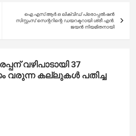
ഐ.എസ്.ആർ.ഒ ലിക്വിഡ് പ്രൊപ്പൽഷൻ
സിസ്റ്റംസ് സെന്ററിന്റെ ഡയറക്ടറായി ശ്രീ എൻ.
ജയൻ നിയമിതനായി
പ്പന് വഴിപാടായി 37
കം വരുന്ന കല്ലുകൾ പതിച്ച