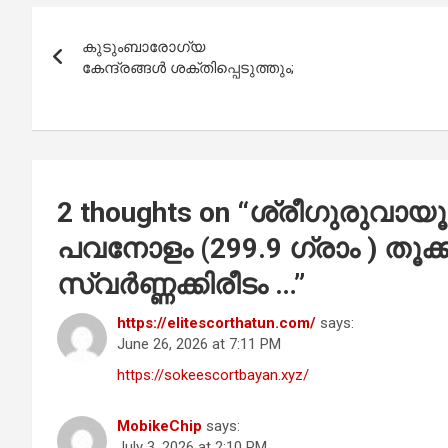
b
s
er
e
Post
o
A
കുടുംബാരോഗ്യ
navigation
o
p
കേന്ദ്രങ്ങൾ ശക്തിപ്പെടുത്തും;
k
p
2 thoughts on “
ശ്രീഗുരുവായൂര
പവനോളം (299.9 ഗ്രാം ) തൂക്
സ്വർണ്ണക്കിരീടം …
”
https://elitescorthatun.com/
says:
June 26, 2026 at 7:11 PM
https://sokeescortbayan.xyz/
MobikeChip
says:
July 3, 2026 at 2:10 PM