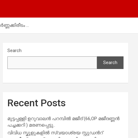
ണ്ണക്കിരീടം …
Search
Search
Recent Posts
മുട്ടപ്പള്ളി ഉറുവാലൻ പറമ്പിൽ മജീദ് (66,OP മജീദണ്ണൻ
പച്ചക്കറി ) മരണപ്പെട്ടു..
വിവിധ സ്കൂളുകളില്‍ സ്വയാശ്രയ സ്റ്റുഡന്‍റ്