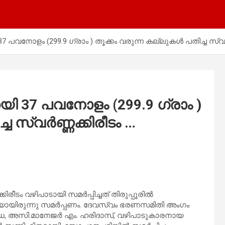
7 പവനോളം (299.9 ഗ്രാം ) തൂക്കം വരുന്ന കല്ലുകൾ പതിച്ച സ്വർ
യി 37 പവനോളം (299.9 ഗ്രാം )
ച സ്വർണ്ണക്കിരീടം …
്കിരീടം വഴിപാടായി സമർപ്പിച്ചത് തിരുപ്പൂരിൽ
ായിരുന്നു സമർപ്പണം. ദേവസ്വം ഭരണസമിതി അംഗം
എം.രാധ, അസി.മാനേജർ എം. ഹരിദാസ്, വഴിപാടുകാരനായ